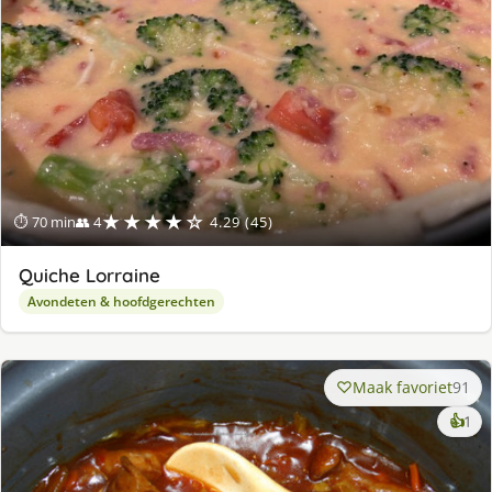
★★★★☆
⏱ 70 min
👥 4
4.29 (45)
Quiche Lorraine
Avondeten & hoofdgerechten
Maak favoriet
91
ke
👍
1
lek
ge