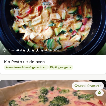
★★★★☆
⏱ 45 min
👥 4
4.39 (96)
Kip Pesto uit de oven
Avondeten & hoofdgerechten
Kip & gevogelte
Maak favoriet
3
👍