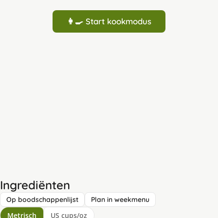
👩‍🍳 Start kookmodus
Ingrediënten
Op boodschappenlijst
Plan in weekmenu
Metrisch
US cups/oz