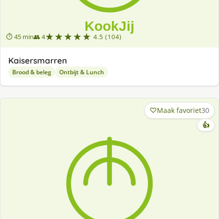
★★★★★
⏱ 45 min
👥 4
4.5 (104)
Kaisersmarren
Brood & beleg
Ontbijt & Lunch
Maak favoriet
30
👍