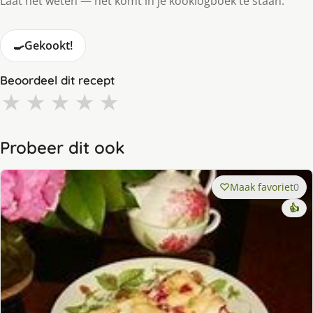
Laat het weten — het komt in je kooklogboek te staan.
🍳
Gekookt!
Beoordeel dit recept
★
★
★
★
★
Probeer dit ook
Maak favoriet
0
👍