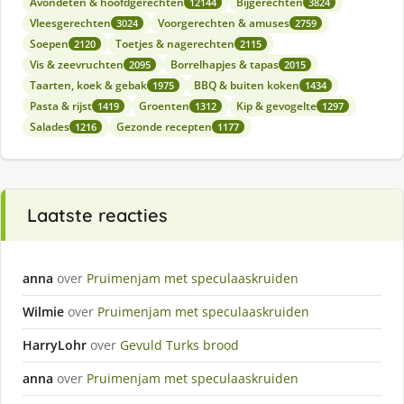
Avondeten & hoofdgerechten
Bijgerechten
12144
3824
Vleesgerechten
Voorgerechten & amuses
3024
2759
Soepen
Toetjes & nagerechten
2120
2115
Vis & zeevruchten
Borrelhapjes & tapas
2095
2015
Taarten, koek & gebak
BBQ & buiten koken
1975
1434
Pasta & rijst
Groenten
Kip & gevogelte
1419
1312
1297
Salades
Gezonde recepten
1216
1177
Laatste reacties
anna
over
Pruimenjam met speculaaskruiden
Wilmie
over
Pruimenjam met speculaaskruiden
HarryLohr
over
Gevuld Turks brood
anna
over
Pruimenjam met speculaaskruiden