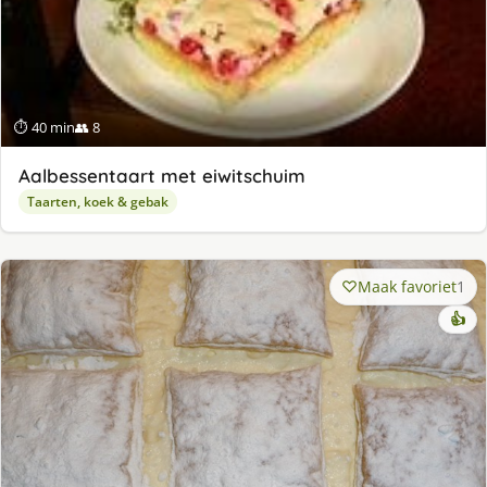
⏱ 40 min
👥 8
Aalbessentaart met eiwitschuim
Taarten, koek & gebak
Maak favoriet
1
👍