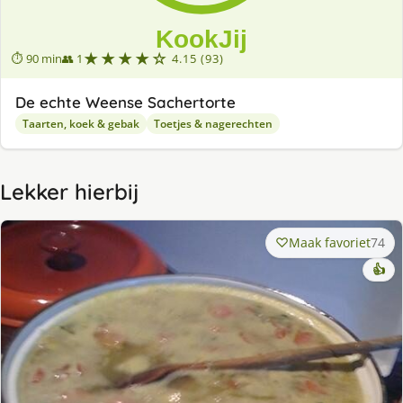
★★★★☆
⏱ 90 min
👥 1
4.15 (93)
De echte Weense Sachertorte
Taarten, koek & gebak
Toetjes & nagerechten
Lekker hierbij
Maak favoriet
74
👍