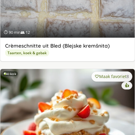
⏱ 90 min
👥 12
Crèmeschnitte uit Bled (Blejske kremšnita)
Taarten, koek & gebak
AI-kok
Maak favoriet
8
👍