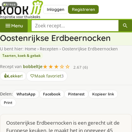
AI-kok
Inloggen
Registreren
Zoek een recept
Menu
Oostenrijkse Erdbeernocken
U bent hier:
Home
›
Recepten
›
Oostenrijkse Erdbeernocken
Taarten, koek & gebak
★★★☆☆
Recept van
bobbeltje
2.67 (6)
Maak favoriet
3
👍
Lekker!
Delen:
WhatsApp
Facebook
Pinterest
Kopieer link
Print
Oostenrijkse Erdbeernocken is een gerecht uit de
Europese keuken. Je maakt het in ongeveer 45