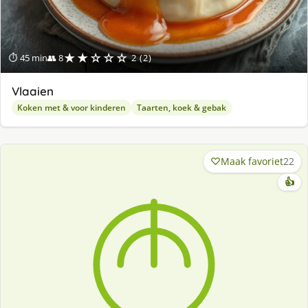
★★☆☆☆
⏱ 45 min
👥 8
2 (2)
Vlaaien
Koken met & voor kinderen
Taarten, koek & gebak
Maak favoriet
22
👍