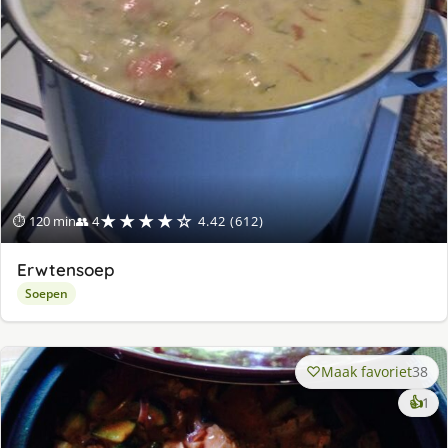
★★★★☆
⏱ 120 min
👥 4
4.42 (612)
Erwtensoep
Soepen
Maak favoriet
38
ke
👍
1
lek
ge