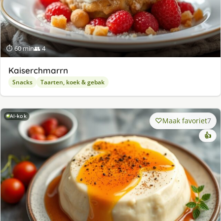
⏱ 60 min
👥 4
Kaiserchmarrn
Snacks
Taarten, koek & gebak
AI-kok
Maak favoriet
7
👍