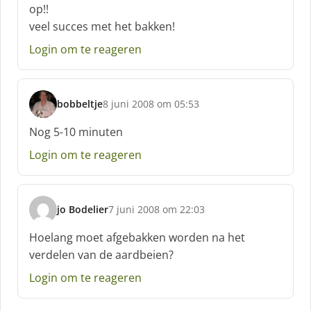
op!!
r
veel succes met het bakken!
e
e
Login om te reageren
f
:
bobbeltje
8 juni 2008 om 05:53
s
c
Nog 5-10 minuten
h
Login om te reageren
r
e
e
f
jo Bodelier
7 juni 2008 om 22:03
:
s
c
Hoelang moet afgebakken worden na het
h
verdelen van de aardbeien?
r
e
Login om te reageren
e
f