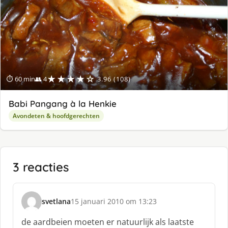
★★★★☆
⏱ 60 min
👥 4
3.96 (108)
Babi Pangang à la Henkie
Avondeten & hoofdgerechten
3 reacties
svetlana
15 januari 2010 om 13:23
s
c
de aardbeien moeten er natuurlijk als laatste
h