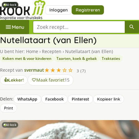
AI-kok
AI-kok
AI-kok
AI-kok
AI-kok
AI-kok
Inloggen
Registreren
Zoek een recept
Menu
Nutellataart (van Ellen)
U bent hier:
Home
›
Recepten
›
Nutellataart (van Ellen)
Koken met & voor kinderen
Taarten, koek & gebak
Traktaties
★★★☆☆
Recept van
svermaut
3 (7)
Maak favoriet
15
👍
Lekker!
Delen:
WhatsApp
Facebook
Pinterest
Kopieer link
Print
AI-kok