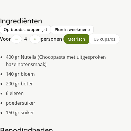
Ingrediënten
Op boodschappenlijst
Plan in weekmenu
−
+
Voor
4
personen
Metrisch
US cups/oz
400 gr Nutella (Chocopasta met uitgesproken
hazelnotensmaak)
140 gr bloem
200 gr boter
6 eieren
poedersuiker
160 gr suiker
Benodigdheden