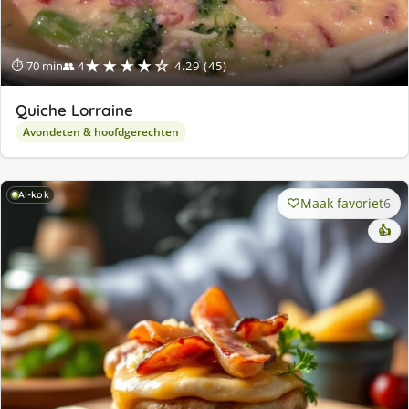
★★★★☆
⏱ 70 min
👥 4
4.29 (45)
Quiche Lorraine
Avondeten & hoofdgerechten
AI-kok
Maak favoriet
6
👍