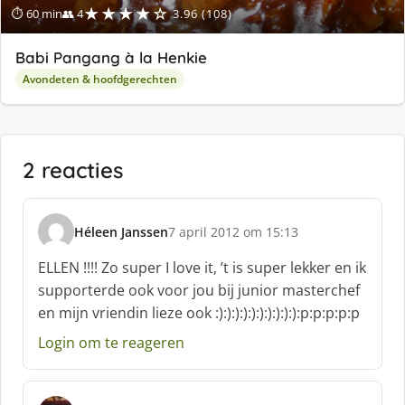
★★★★☆
⏱ 60 min
👥 4
3.96 (108)
Babi Pangang à la Henkie
Avondeten & hoofdgerechten
2 reacties
Héleen Janssen
7 april 2012 om 15:13
s
c
ELLEN !!!! Zo super I love it, ’t is super lekker en ik
h
supporterde ook voor jou bij junior masterchef
r
en mijn vriendin lieze ook :):):):):):):):):):):p:p:p:p:p
e
e
Login om te reageren
f
: