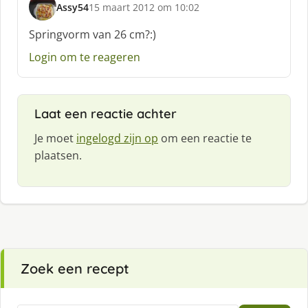
Assy54
15 maart 2012 om 10:02
s
c
Springvorm van 26 cm?:)
h
Login om te reageren
r
e
e
f
Laat een reactie achter
:
Je moet
ingelogd zijn op
om een reactie te
plaatsen.
Zoek een recept