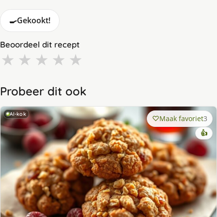
🍳
Gekookt!
Beoordeel dit recept
★
★
★
★
★
Probeer dit ook
AI-kok
Maak favoriet
3
👍