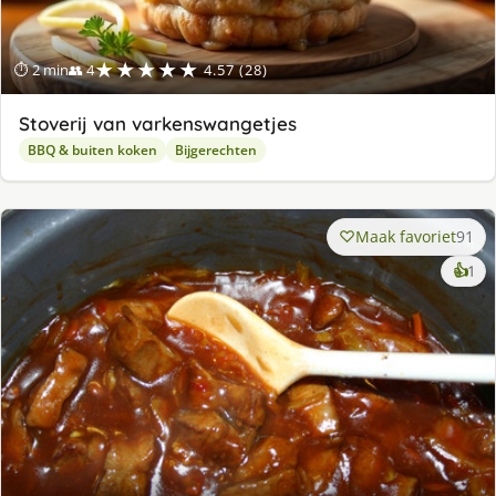
★★★★★
⏱ 2 min
👥 4
4.57 (28)
Stoverij van varkenswangetjes
BBQ & buiten koken
Bijgerechten
Maak favoriet
91
ke
👍
1
lek
ge