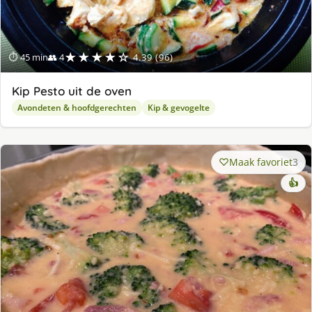
★★★★☆
⏱ 45 min
👥 4
4.39 (96)
Kip Pesto uit de oven
Avondeten & hoofdgerechten
Kip & gevogelte
Maak favoriet
3
👍