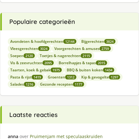
Populaire categorieën
Avondeten & hoofdgerechten
Bijgerechten
12144
3824
Vleesgerechten
Voorgerechten & amuses
3024
2759
Soepen
Toetjes & nagerechten
2120
2115
Vis & zeevruchten
Borrelhapjes & tapas
2095
2015
Taarten, koek & gebak
BBQ & buiten koken
1975
1434
Pasta & rijst
Groenten
Kip & gevogelte
1419
1312
1297
Salades
Gezonde recepten
1216
1177
Laatste reacties
anna
over
Pruimenjam met speculaaskruiden