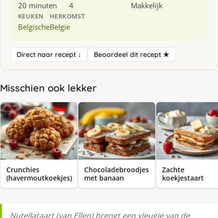
20 minuten
4
Makkelijk
KEUKEN
HERKOMST
Belgische
Belgie
Direct naar recept ↓
Beoordeel dit recept ★
Misschien ook lekker
Crunchies
Chocoladebroodjes
Zachte
(havermoutkoekjes)
met banaan
koekjestaart
Nutellataart (van Ellen) brengt een vleugje van de