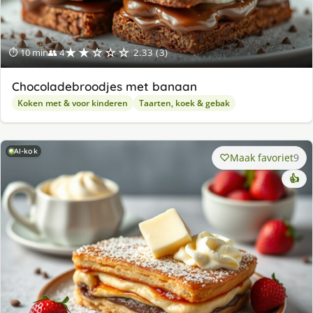
★★☆☆☆
⏱ 10 min
👥 4
2.33 (3)
Chocoladebroodjes met banaan
Koken met & voor kinderen
Taarten, koek & gebak
AI-kok
Maak favoriet
9
👍