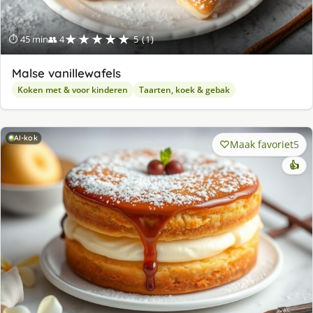
★★★★★
⏱ 45 min
👥 4
5 (1)
Malse vanillewafels
Koken met & voor kinderen
Taarten, koek & gebak
AI-kok
Maak favoriet
5
👍