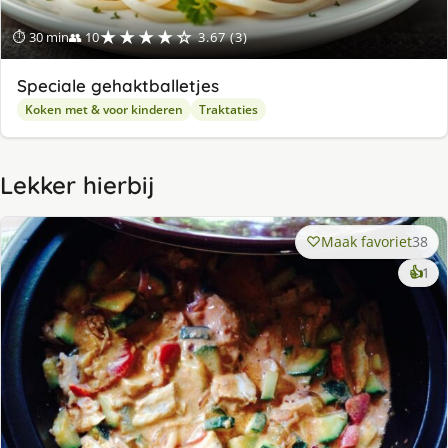
★★★★☆
⏱ 30 min
👥 10
3.67 (3)
Speciale gehaktballetjes
Koken met & voor kinderen
Traktaties
Lekker hierbij
Maak favoriet
38
ke
👍
1
lek
ge