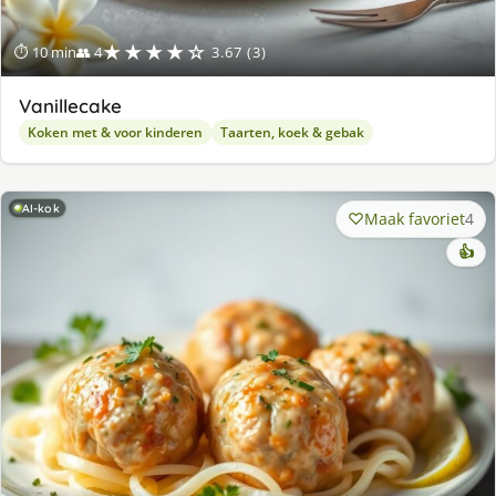
★★★★☆
⏱ 10 min
👥 4
3.67 (3)
Vanillecake
Koken met & voor kinderen
Taarten, koek & gebak
AI-kok
Maak favoriet
4
👍