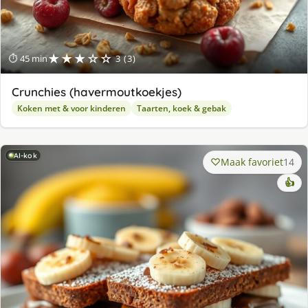
★★★☆☆
⏱ 45 min
3 (3)
Crunchies (havermoutkoekjes)
Koken met & voor kinderen
Taarten, koek & gebak
AI-kok
Maak favoriet
14
👍