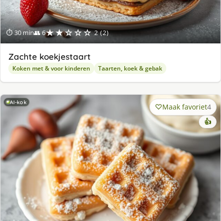
★★☆☆☆
⏱ 30 min
👥 6
2 (2)
Zachte koekjestaart
Koken met & voor kinderen
Taarten, koek & gebak
AI-kok
Maak favoriet
4
👍