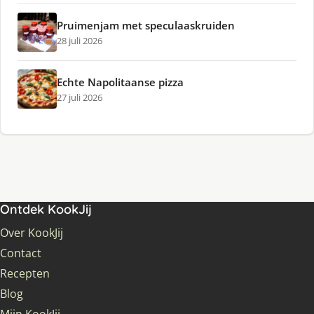
Pruimenjam met speculaaskruiden
28 juli 2026
Echte Napolitaanse pizza
27 juli 2026
Ontdek KookJij
Over KookJij
Contact
Recepten
Blog