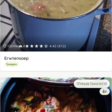
★★★★☆
⏱ 120 min
👥 4
4.42 (612)
Erwtensoep
Soepen
Maak favoriet
38
ke
👍
1
lek
ge