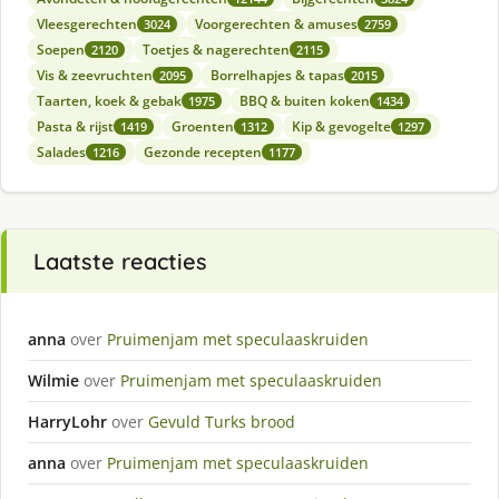
Vleesgerechten
Voorgerechten & amuses
3024
2759
Soepen
Toetjes & nagerechten
2120
2115
Vis & zeevruchten
Borrelhapjes & tapas
2095
2015
Taarten, koek & gebak
BBQ & buiten koken
1975
1434
Pasta & rijst
Groenten
Kip & gevogelte
1419
1312
1297
Salades
Gezonde recepten
1216
1177
Laatste reacties
anna
over
Pruimenjam met speculaaskruiden
Wilmie
over
Pruimenjam met speculaaskruiden
HarryLohr
over
Gevuld Turks brood
anna
over
Pruimenjam met speculaaskruiden