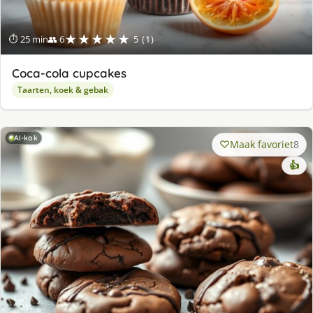
★★★★★
⏱ 25 min
👥 6
5 (1)
Coca-cola cupcakes
Taarten, koek & gebak
AI-kok
Maak favoriet
8
👍