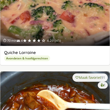
★★★★☆
⏱ 70 min
👥 4
4.29 (45)
Quiche Lorraine
Avondeten & hoofdgerechten
Maak favoriet
91
ke
👍
1
lek
ge