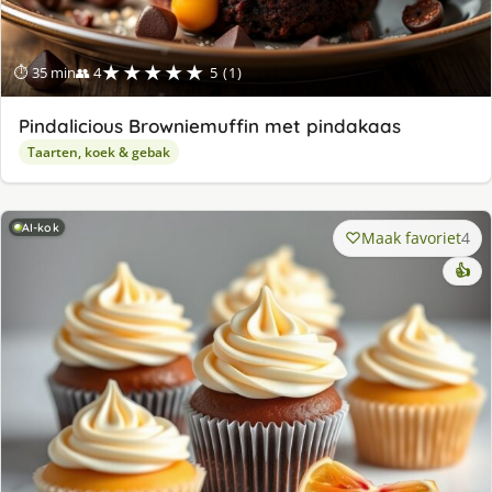
★★★★★
⏱ 35 min
👥 4
5 (1)
Pindalicious Browniemuffin met pindakaas
Taarten, koek & gebak
AI-kok
Maak favoriet
4
👍