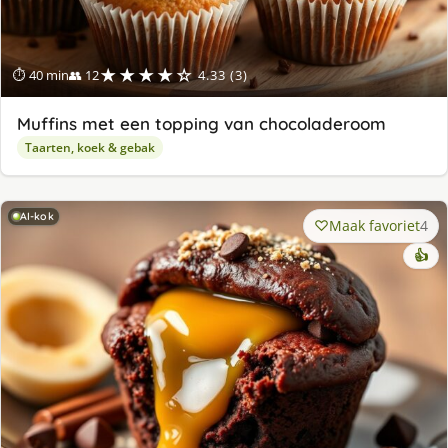
★★★★☆
⏱ 40 min
👥 12
4.33 (3)
Muffins met een topping van chocoladeroom
Taarten, koek & gebak
AI-kok
Maak favoriet
4
👍