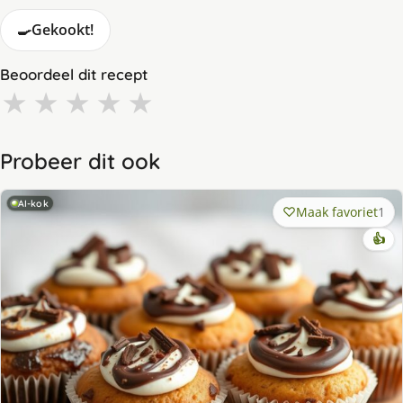
🍳
Gekookt!
Beoordeel dit recept
★
★
★
★
★
Probeer dit ook
AI-kok
Maak favoriet
1
👍