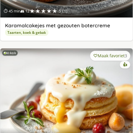
★★★★★
⏱ 45 min
👥 12
5 (1)
Karamalcakejes met gezouten botercreme
Taarten, koek & gebak
AI-kok
Maak favoriet
3
👍