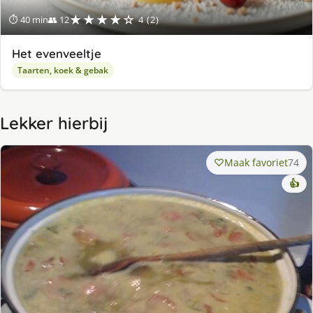
★★★★☆
⏱ 40 min
👥 12
4 (2)
Het evenveeltje
Taarten, koek & gebak
Lekker hierbij
Maak favoriet
74
👍