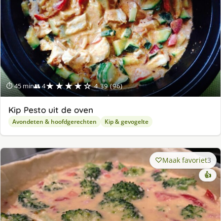
★★★★☆
⏱ 45 min
👥 4
4.39 (96)
Kip Pesto uit de oven
Avondeten & hoofdgerechten
Kip & gevogelte
Maak favoriet
3
👍