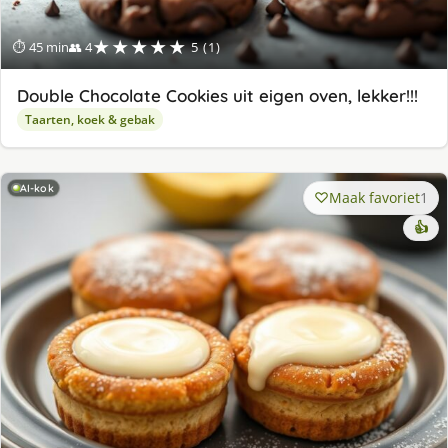
★★★★★
⏱ 45 min
👥 4
5 (1)
Double Chocolate Cookies uit eigen oven, lekker!!!
Taarten, koek & gebak
AI-kok
Maak favoriet
1
👍