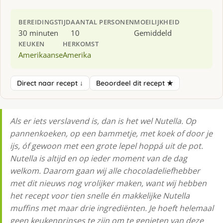
BEREIDINGSTIJD
AANTAL PERSONEN
MOEILIJKHEID
30 minuten
10
Gemiddeld
KEUKEN
HERKOMST
Amerikaanse
Amerika
Direct naar recept ↓
Beoordeel dit recept ★
Als er iets verslavend is, dan is het wel Nutella. Op
pannenkoeken, op een bammetje, met koek of door je
ijs, óf gewoon met een grote lepel hoppá uit de pot.
Nutella is altijd en op ieder moment van de dag
welkom. Daarom gaan wij alle chocoladeliefhebber
met dit nieuws nog vrolijker maken, want wij hebben
het recept voor tien snelle én makkelijke Nutella
muffins met maar drie ingrediënten. Je hoeft helemaal
geen keukenprinses te zijn om te genieten van deze