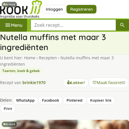
AI-kok
Inloggen
Registreren
Zoek een recept
Menu
Nutella muffins met maar 3
ingrediënten
U bent hier:
Home
›
Recepten
›
Nutella muffins met maar 3
ingrediënten
Taarten, koek & gebak
Maak favoriet
0
Recept van
brinkie1970
👍
Lekker!
Delen:
WhatsApp
Facebook
Pinterest
Kopieer link
Print
AI-kok