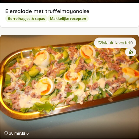
Eiersalade met truffelmayonaise
Borrelhapjes & tapas
Makkelijke recepten
Maak favoriet
0
👍
⏱ 30 min
👥 6