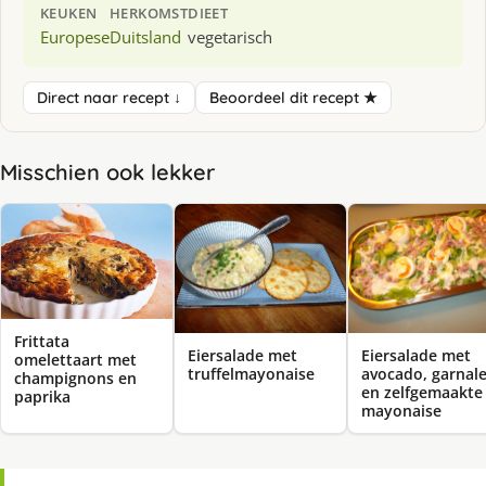
KEUKEN
HERKOMST
DIEET
Europese
Duitsland
vegetarisch
Direct naar recept ↓
Beoordeel dit recept ★
Misschien ook lekker
Frittata
Eiersalade met
Eiersalade met
omelettaart met
truffelmayonaise
avocado, garnal
champignons en
en zelfgemaakte
paprika
mayonaise