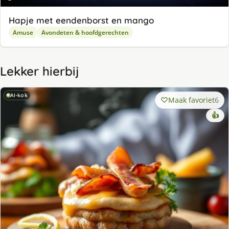
Hapje met eendenborst en mango
Amuse
Avondeten & hoofdgerechten
Lekker hierbij
AI-kok
Maak favoriet
6
👍