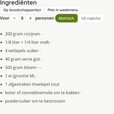
Ingrediënten
Op boodschappenlijst
Plan in weekmenu
−
+
Voor
6
personen
Metrisch
US cups/oz
200 gram rozijnen -
1/8 liter + 1/4 liter melk -
4 eetlepels suiker -
40 gram verse gist -
500 gram bloem - -
1 ei (grootte M) -
1 afgestreken theelepel zout
boter of zonnebloemolie om te bakken -
poedersuiker om te bestrooien