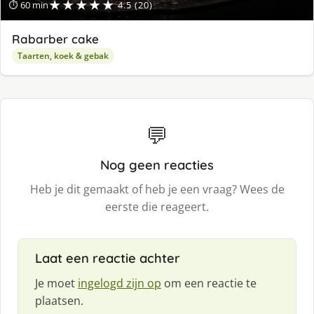
★★★★★
⏱ 60 min
4.5 (20)
Rabarber cake
Taarten, koek & gebak
💬
Nog geen reacties
Heb je dit gemaakt of heb je een vraag? Wees de
eerste die reageert.
Laat een reactie achter
Je moet
ingelogd zijn op
om een reactie te
plaatsen.