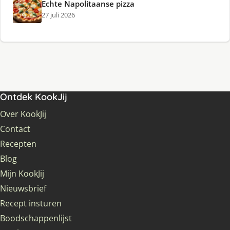
Echte Napolitaanse pizza
27 juli 2026
Ontdek KookJij
Over KookJij
Contact
Recepten
Blog
Mijn KookJij
Nieuwsbrief
Recept insturen
Boodschappenlijst