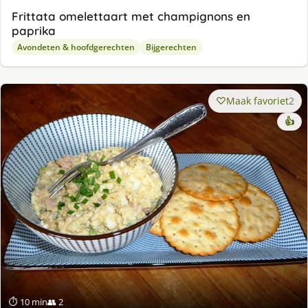
Frittata omelettaart met champignons en
paprika
Avondeten & hoofdgerechten
Bijgerechten
Maak favoriet
2
👍
⏱ 10 min
👥 2