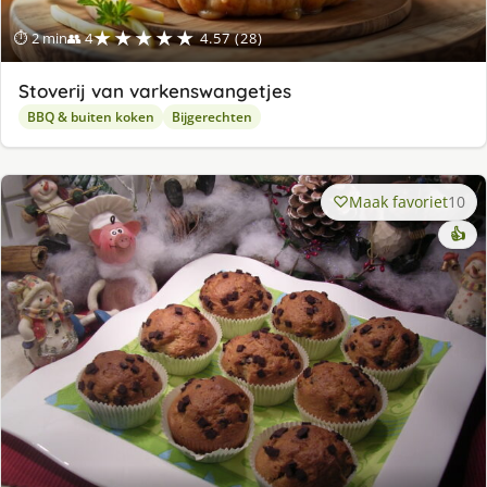
★★★★★
⏱ 2 min
👥 4
4.57 (28)
Stoverij van varkenswangetjes
BBQ & buiten koken
Bijgerechten
Maak favoriet
10
👍