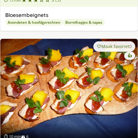
★★★☆☆
⏱ 15 min
3 (5)
Bloesembeignets
Avondeten & hoofdgerechten
Borrelhapjes & tapas
Maak favoriet
0
👍
⏱ 10 min
👥 6