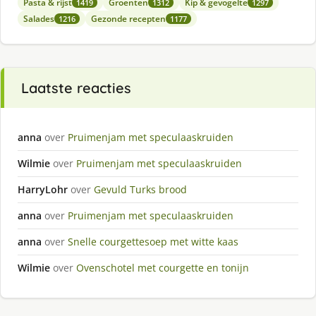
Pasta & rijst
Groenten
Kip & gevogelte
1419
1312
1297
Salades
Gezonde recepten
1216
1177
Laatste reacties
anna
over
Pruimenjam met speculaaskruiden
Wilmie
over
Pruimenjam met speculaaskruiden
HarryLohr
over
Gevuld Turks brood
anna
over
Pruimenjam met speculaaskruiden
anna
over
Snelle courgettesoep met witte kaas
Wilmie
over
Ovenschotel met courgette en tonijn