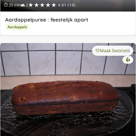
★★★★★
⏱ 25 min
👥 2
4.61 (18)
Aardappelpuree : feestelijk apart
Aardappels
Maak favoriet
6
👍