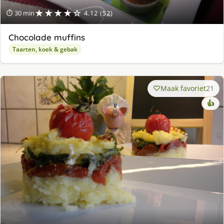
★★★★☆
⏱ 30 min
4.12 (52)
Chocolade muffins
Taarten, koek & gebak
Maak favoriet
21
👍