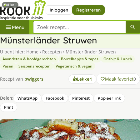
AI-kok
Inloggen
Registreren
Zoek een recept
Menu
Münsterländer Struwen
U bent hier:
Home
›
Recepten
›
Münsterländer Struwen
Avondeten & hoofdgerechten
Borrelhapjes & tapas
Ontbijt & Lunch
Pasen
Seizoensrecepten
Vegetarisch & vegan
Maak favoriet
0
Recept van
pwiggers
👍
Lekker!
Delen:
WhatsApp
Facebook
Pinterest
Kopieer link
Print