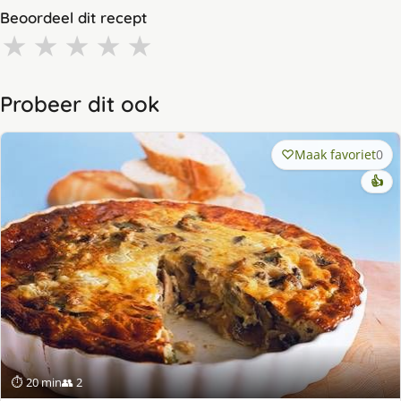
Beoordeel dit recept
★
★
★
★
★
Probeer dit ook
Maak favoriet
0
👍
⏱ 20 min
👥 2