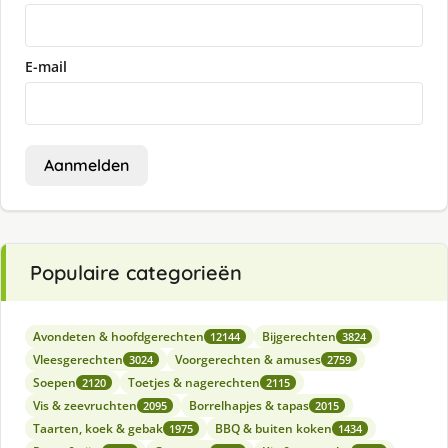
E-mail
Aanmelden
Populaire categorieën
Avondeten & hoofdgerechten
Bijgerechten
12144
3824
Vleesgerechten
Voorgerechten & amuses
3024
2759
Soepen
Toetjes & nagerechten
2120
2115
Vis & zeevruchten
Borrelhapjes & tapas
2095
2015
Taarten, koek & gebak
BBQ & buiten koken
1975
1434