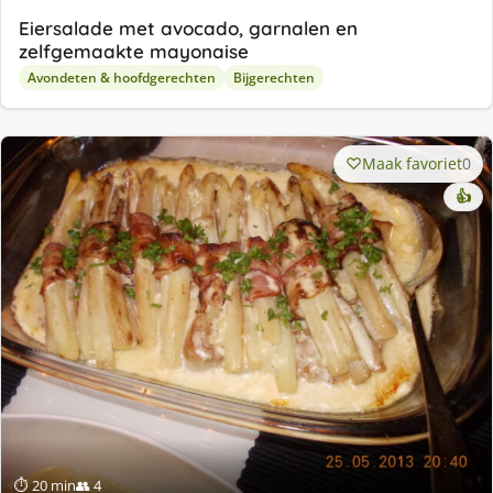
Eiersalade met avocado, garnalen en
zelfgemaakte mayonaise
Avondeten & hoofdgerechten
Bijgerechten
Maak favoriet
0
👍
⏱ 20 min
👥 4