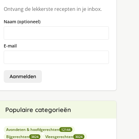
Ontvang de lekkerste recepten in je inbox.
Naam (optioneel)
E-mail
Aanmelden
Populaire categorieën
Avondeten & hoofdgerechten
12144
Bijgerechten
Vleesgerechten
3824
3024