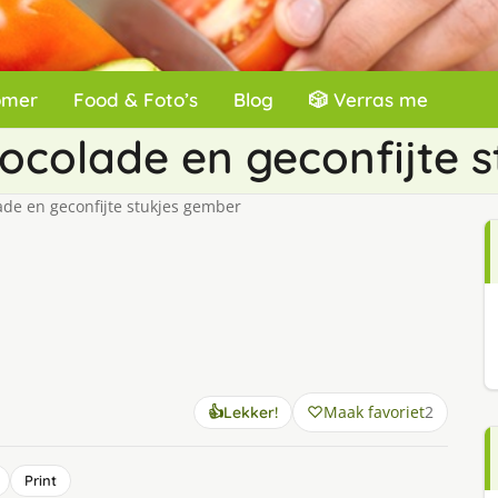
omer
Food & Foto’s
Blog
🎲 Verras me
colade en geconfijte 
e en geconfijte stukjes gember
Maak favoriet
2
👍
Lekker!
Print