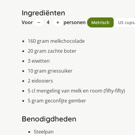
Ingrediënten
−
+
Voor
4
personen
Metrisch
US cups
160 gram melkchocolade
20 gram zachte boter
3 eiwitten
10 gram griessuiker
2 eidooiers
5 cl mengeling van melk en room (fifty-fifty)
5 gram geconfijte gember
Benodigdheden
Steelpan