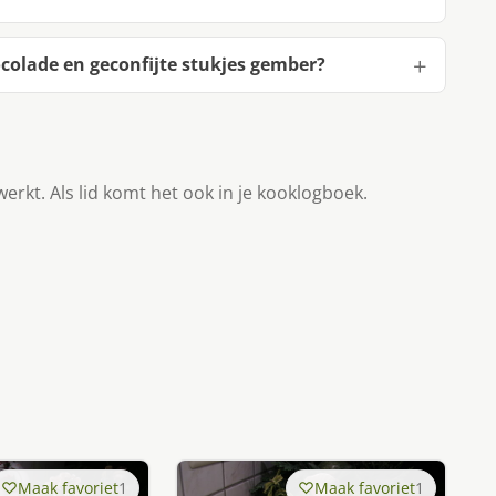
olade en geconfijte stukjes gember?
werkt. Als lid komt het ook in je kooklogboek.
Maak favoriet
1
Maak favoriet
1