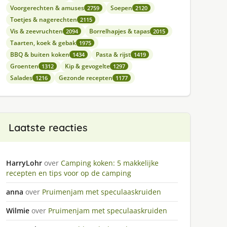
Voorgerechten & amuses
Soepen
2759
2120
Toetjes & nagerechten
2115
Vis & zeevruchten
Borrelhapjes & tapas
2094
2015
Taarten, koek & gebak
1975
BBQ & buiten koken
Pasta & rijst
1434
1419
Groenten
Kip & gevogelte
1312
1297
Salades
Gezonde recepten
1216
1177
Laatste reacties
HarryLohr
over
Camping koken: 5 makkelijke
recepten en tips voor op de camping
anna
over
Pruimenjam met speculaaskruiden
Wilmie
over
Pruimenjam met speculaaskruiden