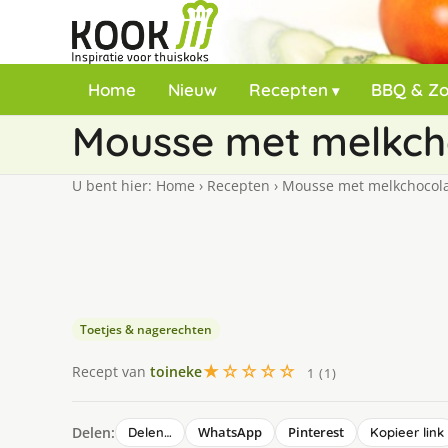
Home
Nieuw
Recepten
BBQ & Z
Mousse met melkcho
U bent hier:
Home
›
Recepten
›
Mousse met melkchocolad
Toetjes & nagerechten
★☆☆☆☆
Recept van
toineke
1 (1)
Delen:
WhatsApp
Pinterest
Delen…
Kopieer link