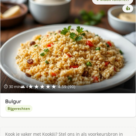
👍
★★★★★
⏱ 30 min
👥 4
4.59 (90)
Bulgur
Bijgerechten
Kook je vaker met KookJij? Stel ons in als voorkeursbron in