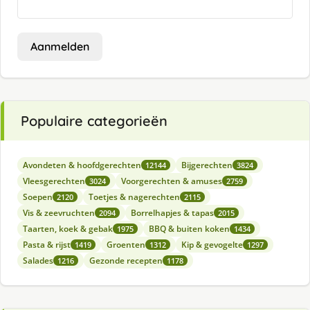
Aanmelden
Populaire categorieën
Avondeten & hoofdgerechten
Bijgerechten
12144
3824
Vleesgerechten
Voorgerechten & amuses
3024
2759
Soepen
Toetjes & nagerechten
2120
2115
Vis & zeevruchten
Borrelhapjes & tapas
2094
2015
Taarten, koek & gebak
BBQ & buiten koken
1975
1434
Pasta & rijst
Groenten
Kip & gevogelte
1419
1312
1297
Salades
Gezonde recepten
1216
1178