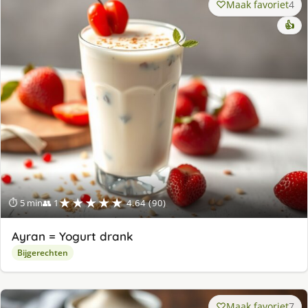
Maak favoriet
4
👍
★★★★★
⏱ 5 min
👥 1
4.64 (90)
Ayran = Yogurt drank
Bijgerechten
Maak favoriet
7