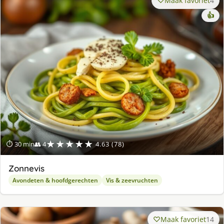
Maak favoriet
4
👍
★★★★★
⏱ 30 min
👥 4
4.63 (78)
Zonnevis
Avondeten & hoofdgerechten
Vis & zeevruchten
Maak favoriet
14