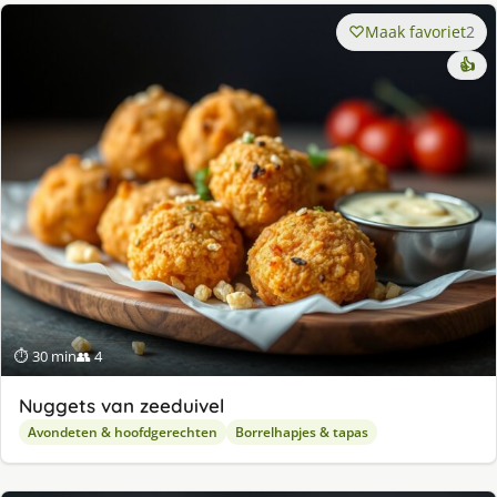
Maak favoriet
2
👍
⏱ 30 min
👥 4
Nuggets van zeeduivel
Avondeten & hoofdgerechten
Borrelhapjes & tapas