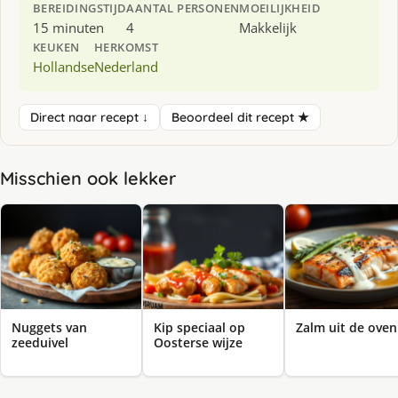
BEREIDINGSTIJD
AANTAL PERSONEN
MOEILIJKHEID
15 minuten
4
Makkelijk
KEUKEN
HERKOMST
Hollandse
Nederland
Direct naar recept ↓
Beoordeel dit recept ★
Misschien ook lekker
Nuggets van
Kip speciaal op
Zalm uit de oven
zeeduivel
Oosterse wijze