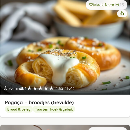
Maak favoriet
19
👍
★★★★★
⏱ 70 min
👥 1
4.62 (101)
Pogaça = broodjes (Gevulde)
Brood & beleg
Taarten, koek & gebak