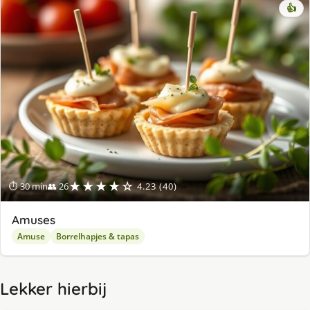
👍
★★★★☆
⏱ 30 min
👥 26
4.23 (40)
Amuses
Amuse
Borrelhapjes & tapas
Lekker hierbij