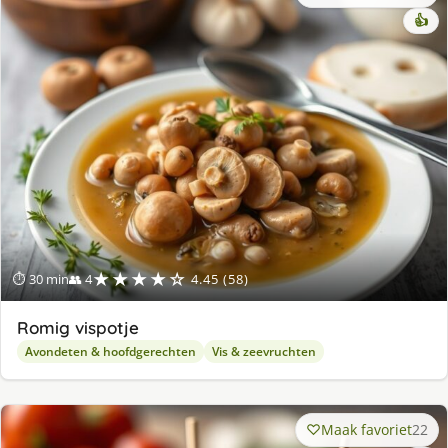
👍
★★★★☆
⏱ 30 min
👥 4
4.45 (58)
Romig vispotje
Avondeten & hoofdgerechten
Vis & zeevruchten
Maak favoriet
22