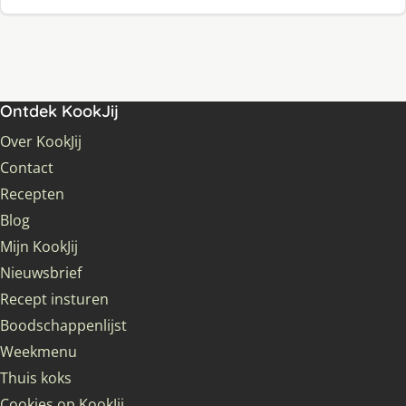
Ontdek KookJij
Over KookJij
Contact
Recepten
Blog
Mijn KookJij
Nieuwsbrief
Recept insturen
Boodschappenlijst
Weekmenu
Thuis koks
Cookies op KookJij