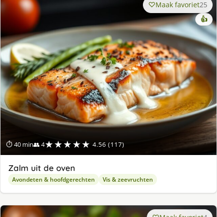
Maak favoriet
25
👍
★★★★★
⏱ 40 min
👥 4
4.56 (117)
Zalm uit de oven
Avondeten & hoofdgerechten
Vis & zeevruchten