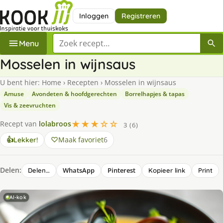
Inloggen
Registreren
Zoek een recept
Menu
Mosselen in wijnsaus
U bent hier:
Home
›
Recepten
›
Mosselen in wijnsaus
Amuse
Avondeten & hoofdgerechten
Borrelhapjes & tapas
Vis & zeevruchten
★★★☆☆
Recept van
lolabroos
3 (6)
Maak favoriet
6
👍
Lekker!
Delen:
WhatsApp
Pinterest
Delen…
Kopieer link
Print
AI-kok