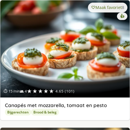
Maak favoriet
8
👍
★★★★★
⏱ 15 min
👥 4
4.65 (101)
Canapés met mozzarella, tomaat en pesto
Bijgerechten
Brood & beleg