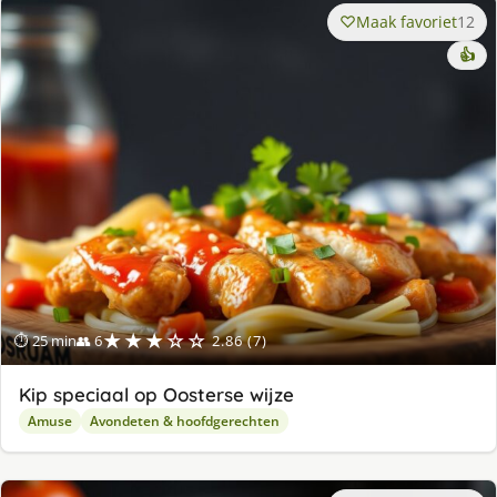
Maak favoriet
12
👍
★★★☆☆
⏱ 25 min
👥 6
2.86 (7)
Kip speciaal op Oosterse wijze
Amuse
Avondeten & hoofdgerechten