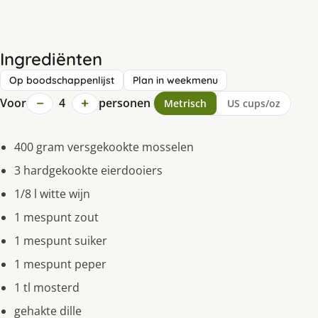
Ingrediënten
Op boodschappenlijst
Plan in weekmenu
−
+
Voor
4
personen
Metrisch
US cups/oz
400 gram versgekookte mosselen
3 hardgekookte eierdooiers
1/8 l witte wijn
1 mespunt zout
1 mespunt suiker
1 mespunt peper
1 tl mosterd
gehakte dille