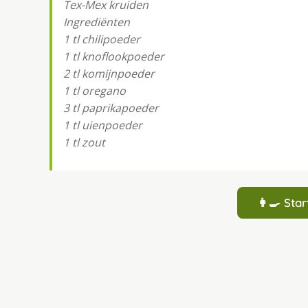
Tex-Mex kruiden
Ingrediënten
1 tl chilipoeder
1 tl knoflookpoeder
2 tl komijnpoeder
1 tl oregano
3 tl paprikapoeder
1 tl uienpoeder
1 tl zout
👩‍🍳 St