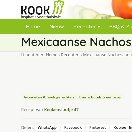
Home
Nieuw
Recepten
BBQ & Z
Mexicaanse Nachos
U bent hier:
Home
›
Recepten
›
Mexicaanse Nachoschot
Avondeten & hoofdgerechten
Ovenschotels & eenpans
Recept van
Keukensloofje 47
Delen:
WhatsApp
Facebook
Pinterest
Kopieer li