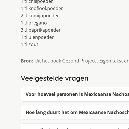
1 tl chilipoeder
1 tl knoflookpoeder
2 tl komijnpoeder
1 tl oregano
3 tl paprikapoeder
1 tl uienpoeder
1 tl zout
Bron:
Uit het boek Gezond Project . Eigen tekst en
Veelgestelde vragen
Voor hoeveel personen is Mexicaanse Nacho
Hoe lang duurt het om Mexicaanse Nachosch