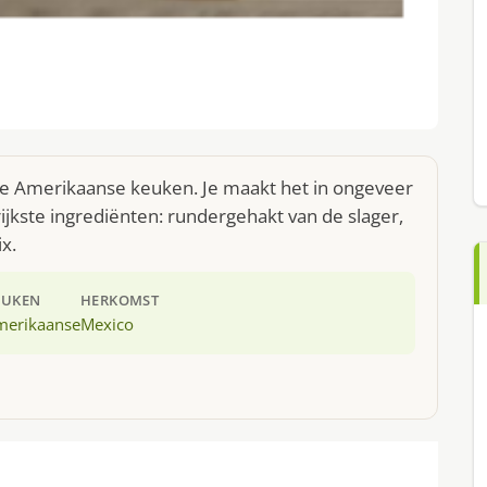
de Amerikaanse keuken. Je maakt het in ongeveer
jkste ingrediënten: rundergehakt van de slager,
x.
EUKEN
HERKOMST
merikaanse
Mexico