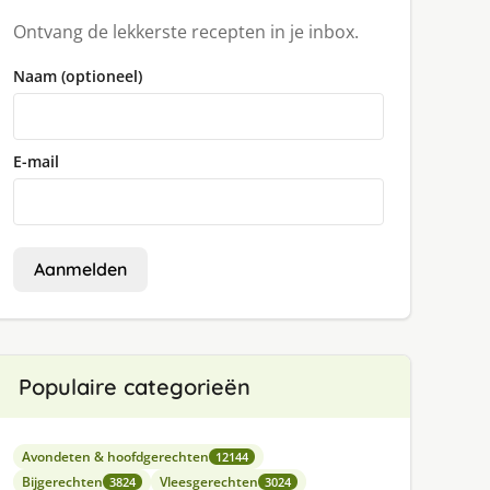
Ontvang de lekkerste recepten in je inbox.
Naam (optioneel)
E-mail
Aanmelden
Populaire categorieën
Avondeten & hoofdgerechten
12144
Bijgerechten
Vleesgerechten
3824
3024