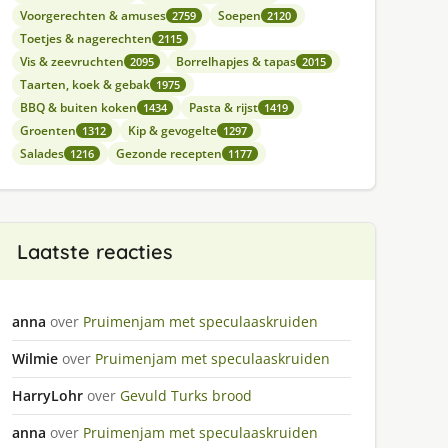
Voorgerechten & amuses
Soepen
2759
2120
Toetjes & nagerechten
2115
Vis & zeevruchten
Borrelhapjes & tapas
2095
2015
Taarten, koek & gebak
1975
BBQ & buiten koken
Pasta & rijst
1434
1419
Groenten
Kip & gevogelte
1312
1297
Salades
Gezonde recepten
1216
1177
Laatste reacties
anna
over
Pruimenjam met speculaaskruiden
Wilmie
over
Pruimenjam met speculaaskruiden
HarryLohr
over
Gevuld Turks brood
anna
over
Pruimenjam met speculaaskruiden