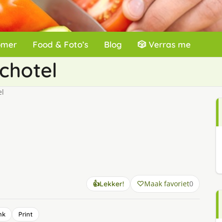
omer
Food & Foto’s
Blog
🎲 Verras me
chotel
el
Maak favoriet
0
👍
Lekker!
nk
Print