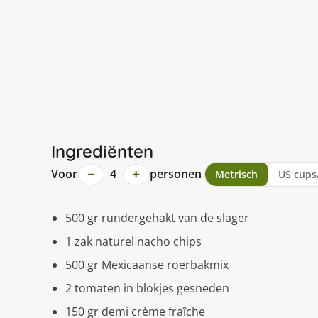
Ingrediënten
−
+
Voor
4
personen
Metrisch
US cups
500 gr rundergehakt van de slager
1 zak naturel nacho chips
500 gr Mexicaanse roerbakmix
2 tomaten in blokjes gesneden
150 gr demi crème fraîche