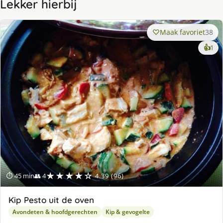
Lekker hierbij
Maak favoriet
38
ke
👍
1
lek
ge
★★★★☆
⏱ 45 min
👥 4
4.39 (96)
Kip Pesto uit de oven
Avondeten & hoofdgerechten
Kip & gevogelte