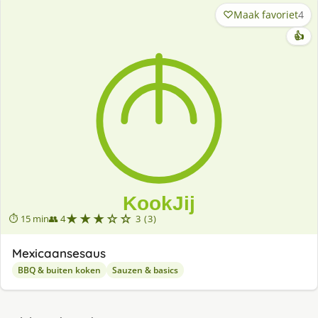
Maak favoriet
4
👍
★★★☆☆
⏱ 15 min
👥 4
3 (3)
Mexicaansesaus
BBQ & buiten koken
Sauzen & basics