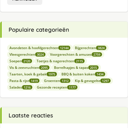
Populaire categorieën
Avondeten & hoofdgerechten
Bijgerechten
12144
3824
Vleesgerechten
Voorgerechten & amuses
3024
2759
Soepen
Toetjes & nagerechten
2120
2115
Vis & zeevruchten
Borrelhapjes & tapas
2095
2015
Taarten, koek & gebak
BBQ & buiten koken
1975
1434
Pasta & rijst
Groenten
Kip & gevogelte
1419
1312
1297
Salades
Gezonde recepten
1216
1177
Laatste reacties