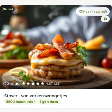
AI-kok
Maak favoriet
6
👍
★★★★★
⏱ 2 min
👥 4
4.57 (28)
Stoverij van varkenswangetjes
BBQ & buiten koken
Bijgerechten