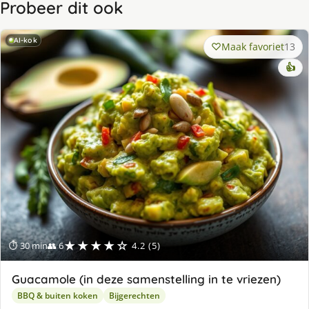
Probeer dit ook
AI-kok
Maak favoriet
13
👍
★★★★☆
⏱ 30 min
👥 6
4.2 (5)
Guacamole (in deze samenstelling in te vriezen)
BBQ & buiten koken
Bijgerechten