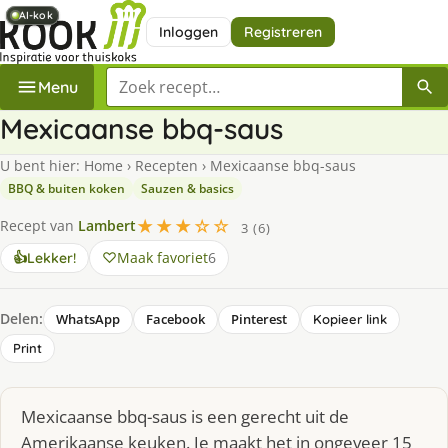
AI-kok
AI-kok
AI-kok
Inloggen
Registreren
Zoek een recept
Menu
Mexicaanse bbq-saus
U bent hier:
Home
›
Recepten
›
Mexicaanse bbq-saus
BBQ & buiten koken
Sauzen & basics
★★★☆☆
Recept van
Lambert
3 (6)
Maak favoriet
6
👍
Lekker!
Delen:
WhatsApp
Facebook
Pinterest
Kopieer link
Print
Mexicaanse bbq-saus is een gerecht uit de
Amerikaanse keuken. Je maakt het in ongeveer 15