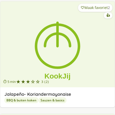
Maak favoriet
2
👍
★★★☆☆
⏱ 5 min
3 (2)
Jalapeño- Koriandermayonaise
BBQ & buiten koken
Sauzen & basics