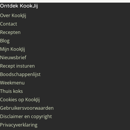
Ontdek KookJij
Over KookJij
Contact
Recepten
Blog
Mijn KookJij
Nieuwsbrief
Recept insturen
Boodschappenlijst
Weekmenu
Thuis koks
Cookies op KookJij
Gebruikersvoorwaarden
Disclaimer en copyright
Privacyverklaring