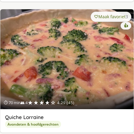
Maak favoriet
3
👍
★★★★☆
⏱ 70 min
👥 4
4.29 (45)
Quiche Lorraine
Avondeten & hoofdgerechten