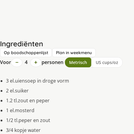
Ingrediënten
Op boodschappenlijst
Plan in weekmenu
−
+
Voor
4
personen
Metrisch
US cups/oz
3 el.uiensoep in droge vorm
2 el.suiker
1.2 tl.zout en peper
1 el.mosterd
1/2 tl.peper en zout
3/4 kopje water