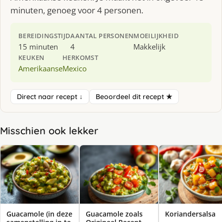
minuten, genoeg voor 4 personen.
BEREIDINGSTIJD
AANTAL PERSONEN
MOEILIJKHEID
15 minuten
4
Makkelijk
KEUKEN
HERKOMST
Amerikaanse
Mexico
Direct naar recept ↓
Beoordeel dit recept ★
Misschien ook lekker
Guacamole (in deze
Guacamole zoals
Koriandersalsa