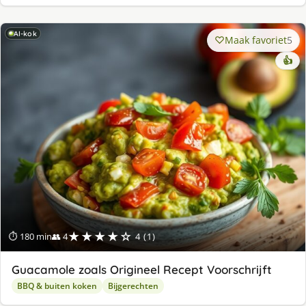
AI-kok
Maak favoriet
5
👍
★★★★☆
⏱ 180 min
👥 4
4 (1)
Guacamole zoals Origineel Recept Voorschrijft
BBQ & buiten koken
Bijgerechten