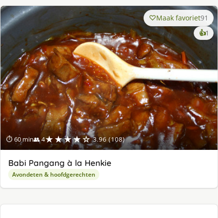
Maak favoriet
91
ke
👍
1
lek
ge
★★★★☆
⏱ 60 min
👥 4
3.96 (108)
Babi Pangang à la Henkie
Avondeten & hoofdgerechten