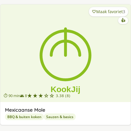
Maak favoriet
3
👍
★★★☆☆
⏱ 90 min
👥 8
3.38 (8)
Mexicaanse Mole
BBQ & buiten koken
Sauzen & basics