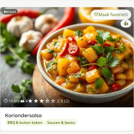
AI-kok
Maak favoriet
6
👍
★★★☆☆
⏱ 10 min
👥 4
2.5 (2)
Koriandersalsa
BBQ & buiten koken
Sauzen & basics