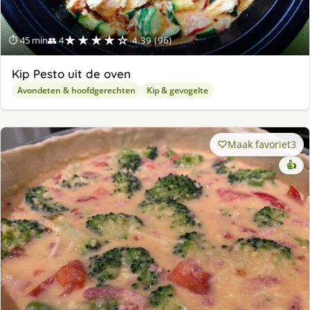
★★★★☆
⏱ 45 min
👥 4
4.39 (96)
Kip Pesto uit de oven
Avondeten & hoofdgerechten
Kip & gevogelte
Maak favoriet
3
👍