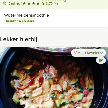
★★★★☆
⏱ 15 min
👥 4
3.75 (4)
Watermeloensmoothie
Dranken & cocktails
Lekker hierbij
Maak favoriet
38
ke
👍
1
lek
ge