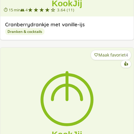
★★★★☆
⏱ 15 min
👥 4
3.64 (11)
Cranberrydrankje met vanille-ijs
Dranken & cocktails
Maak favoriet
4
👍