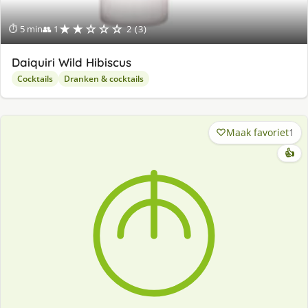
★★☆☆☆
⏱ 5 min
👥 1
2 (3)
Daiquiri Wild Hibiscus
Cocktails
Dranken & cocktails
Maak favoriet
1
👍