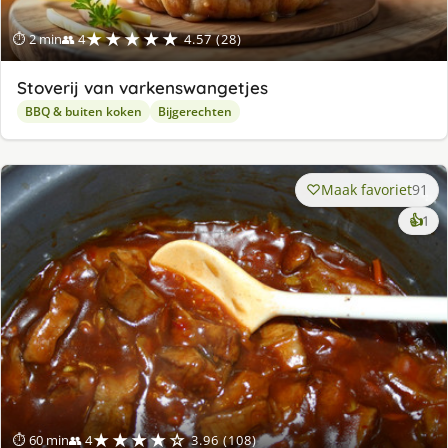
★★★★★
⏱ 2 min
👥 4
4.57 (28)
Stoverij van varkenswangetjes
BBQ & buiten koken
Bijgerechten
Maak favoriet
91
ke
👍
1
lek
ge
★★★★☆
⏱ 60 min
👥 4
3.96 (108)