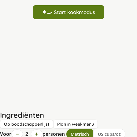
👩‍🍳 Start kookmodus
Ingrediënten
Op boodschappenlijst
Plan in weekmenu
−
+
Voor
2
personen
Metrisch
US cups/oz