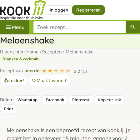
Inloggen
Registreren
Zoek een recept
Menu
Meloenshake
U bent hier:
Home
›
Recepten
›
Meloenshake
Dranken & cocktails
★★☆☆☆
Recept van
beerder
2.2 (5)
Maak favoriet
0
👍
Lekker!
Delen:
WhatsApp
Facebook
Pinterest
Kopieer link
Print
Meloenshake is een beproefd recept van KookJij. Je
maakt het in ongeveer 15 minuten, genoeg voor 2