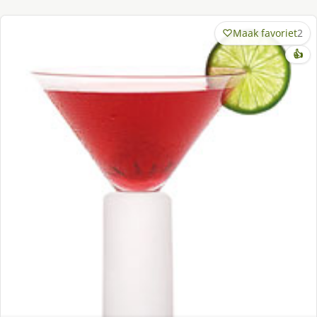
Maak favoriet
2
👍