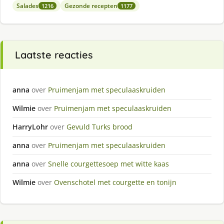
Salades
Gezonde recepten
1216
1177
Laatste reacties
anna
over
Pruimenjam met speculaaskruiden
Wilmie
over
Pruimenjam met speculaaskruiden
HarryLohr
over
Gevuld Turks brood
anna
over
Pruimenjam met speculaaskruiden
anna
over
Snelle courgettesoep met witte kaas
Wilmie
over
Ovenschotel met courgette en tonijn