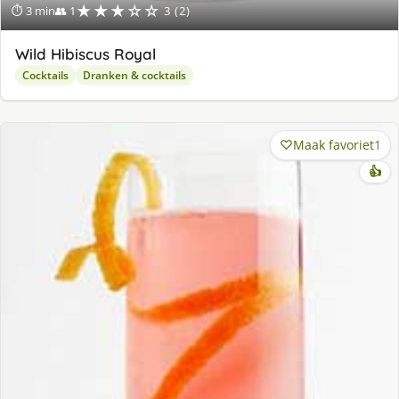
★★★☆☆
⏱ 3 min
👥 1
3 (2)
Wild Hibiscus Royal
Cocktails
Dranken & cocktails
Maak favoriet
1
👍