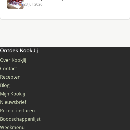
28 juli 2026
Ontdek KookJij
Over KookJij
Contact
Recepten
Blog
Mijn KookJij
Nieuwsbrief
Recept insturen
Boodschappenlijst
Weekmenu