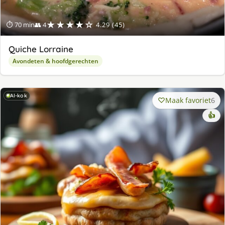
★★★★☆
⏱ 70 min
👥 4
4.29 (45)
Quiche Lorraine
Avondeten & hoofdgerechten
AI-kok
Maak favoriet
6
👍