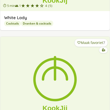
★★★★☆
⏱ 5 min
👥 1
4 (5)
White Lady
Cocktails
Dranken & cocktails
Maak favoriet
7
👍