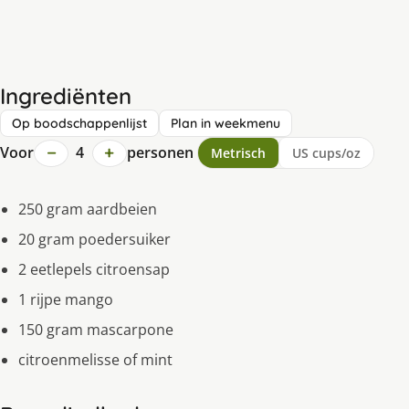
Ingrediënten
Op boodschappenlijst
Plan in weekmenu
−
+
Voor
4
personen
Metrisch
US cups/oz
250 gram aardbeien
20 gram poedersuiker
2 eetlepels citroensap
1 rijpe mango
150 gram mascarpone
citroenmelisse of mint