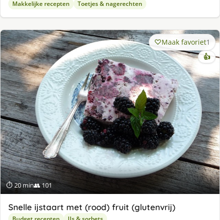
Makkelijke recepten
Toetjes & nagerechten
Maak favoriet
1
👍
⏱ 20 min
👥 101
Snelle ijstaart met (rood) fruit (glutenvrij)
Budget recepten
IJs & sorbets