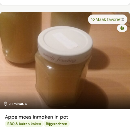
Maak favoriet
0
👍
⏱ 20 min
👥 4
Appelmoes inmaken in pot
BBQ & buiten koken
Bijgerechten