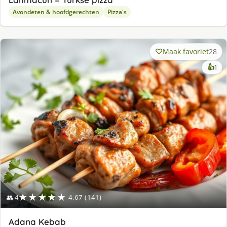
Avondeten & hoofdgerechten
Pizza's
Maak favoriet
28
ke
👍
1
lek
ge
★★★★★
👥 4
4.67 (141)
Adana Kebab