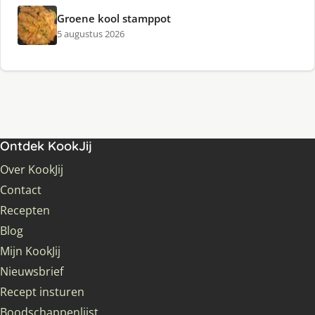
Groene kool stamppot
5 augustus 2026
Ontdek KookJij
Over KookJij
Contact
Recepten
Blog
Mijn KookJij
Nieuwsbrief
Recept insturen
Boodschappenlijst