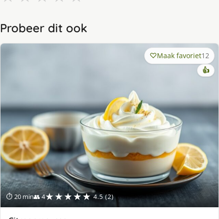
Probeer dit ook
Maak favoriet
12
👍
★★★★★
⏱ 20 min
👥 4
4.5 (2)