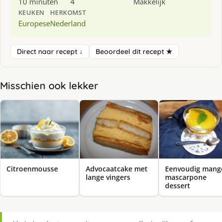
10 minuten
4
Makkelijk
KEUKEN
HERKOMST
Europese
Nederland
Direct naar recept ↓
Beoordeel dit recept ★
Misschien ook lekker
Citroenmousse
Advocaatcake met
Eenvoudig mang
lange vingers
mascarpone
dessert