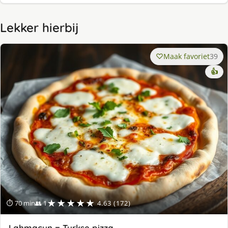
Lekker hierbij
Maak favoriet
39
👍
★★★★★
⏱ 70 min
👥 1
4.63 (172)
Lahmacun = Turkse pizza