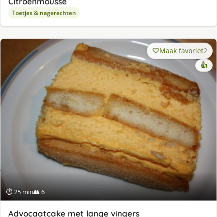
Citroenmousse
Toetjes & nagerechten
Maak favoriet
2
👍
⏱ 25 min
👥 6
Advocaatcake met lange vingers