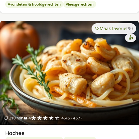
Avondeten & hoofdgerechten
Vleesgerechten
Maak favoriet
90
👍
★★★★☆
⏱ 210 min
👥 4
4.45 (457)
Hachee