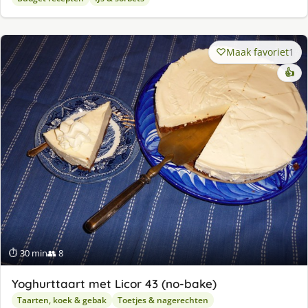
Maak favoriet
1
👍
⏱ 30 min
👥 8
Yoghurttaart met Licor 43 (no-bake)
Taarten, koek & gebak
Toetjes & nagerechten