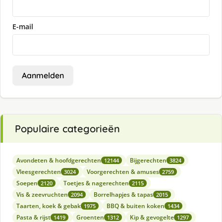
E-mail
Aanmelden
Populaire categorieën
Avondeten & hoofdgerechten
Bijgerechten
12144
3824
Vleesgerechten
Voorgerechten & amuses
3024
2759
Soepen
Toetjes & nagerechten
2120
2115
Vis & zeevruchten
Borrelhapjes & tapas
2094
2015
Taarten, koek & gebak
BBQ & buiten koken
1975
1434
Pasta & rijst
Groenten
Kip & gevogelte
1419
1312
1297