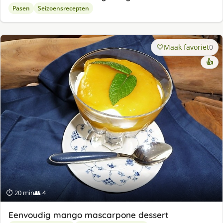
Pasen
Seizoensrecepten
Maak favoriet
0
👍
⏱ 20 min
👥 4
Eenvoudig mango mascarpone dessert