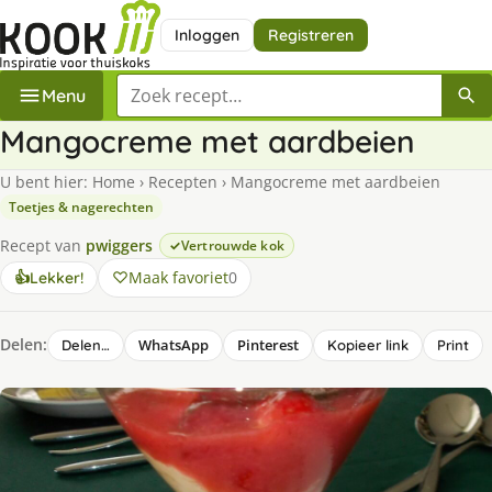
Inloggen
Registreren
Zoek een recept
Menu
Mangocreme met aardbeien
U bent hier:
Home
›
Recepten
›
Mangocreme met aardbeien
Toetjes & nagerechten
Recept van
pwiggers
Vertrouwde kok
Maak favoriet
0
👍
Lekker!
Delen:
WhatsApp
Pinterest
Delen…
Kopieer link
Print