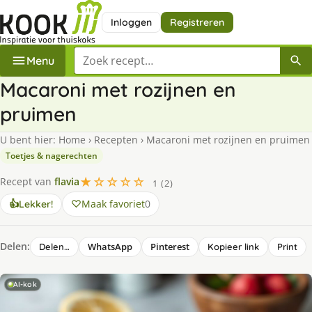
Inloggen
Registreren
Zoek een recept
Menu
Macaroni met rozijnen en
pruimen
U bent hier:
Home
›
Recepten
›
Macaroni met rozijnen en pruimen
Toetjes & nagerechten
★☆☆☆☆
Recept van
flavia
1 (2)
Maak favoriet
0
👍
Lekker!
Delen:
WhatsApp
Pinterest
Delen…
Kopieer link
Print
AI-kok