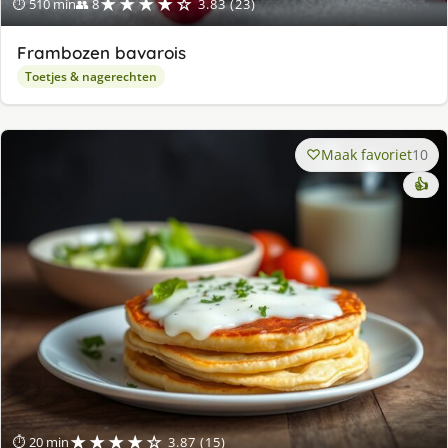
★★★★☆
⏱ 510 min
👥 8
3.83 (23)
Frambozen bavarois
Toetjes & nagerechten
Maak favoriet
10
👍
★★★★☆
⏱ 20 min
3.87 (15)