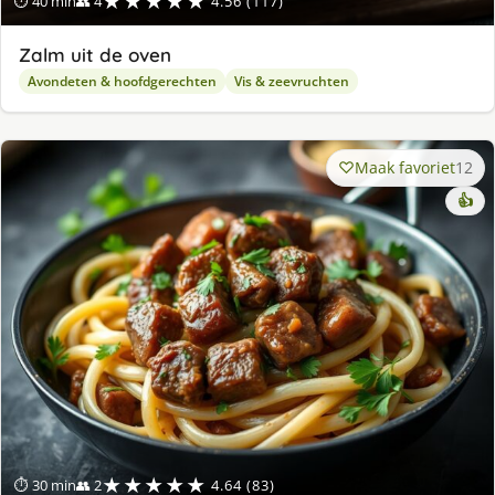
★★★★★
⏱ 40 min
👥 4
4.56 (117)
Zalm uit de oven
Avondeten & hoofdgerechten
Vis & zeevruchten
Maak favoriet
12
👍
★★★★★
⏱ 30 min
👥 2
4.64 (83)