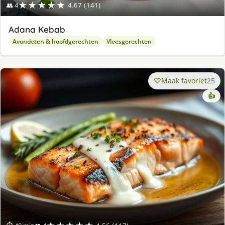
★★★★★
👥 4
4.67 (141)
Adana Kebab
Avondeten & hoofdgerechten
Vleesgerechten
Maak favoriet
25
👍