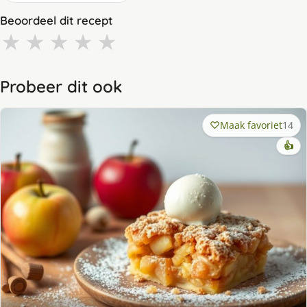
Beoordeel dit recept
★
★
★
★
★
Probeer dit ook
Maak favoriet
14
👍