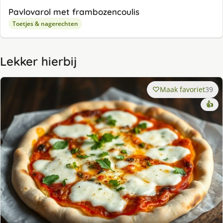
Pavlovarol met frambozencoulis
Toetjes & nagerechten
Lekker hierbij
Maak favoriet
39
👍