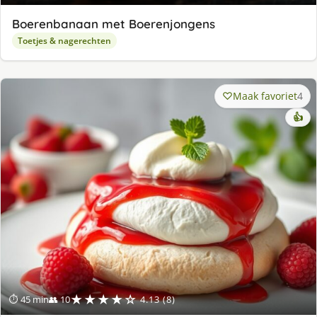
Boerenbanaan met Boerenjongens
Toetjes & nagerechten
Maak favoriet
4
👍
★★★★☆
⏱ 45 min
👥 10
4.13 (8)