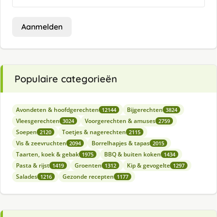
Aanmelden
Populaire categorieën
Avondeten & hoofdgerechten
Bijgerechten
12144
3824
Vleesgerechten
Voorgerechten & amuses
3024
2759
Soepen
Toetjes & nagerechten
2120
2115
Vis & zeevruchten
Borrelhapjes & tapas
2094
2015
Taarten, koek & gebak
BBQ & buiten koken
1975
1434
Pasta & rijst
Groenten
Kip & gevogelte
1419
1312
1297
Salades
Gezonde recepten
1216
1177