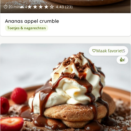
★★★★☆
⏱ 20 min
👥 4
4.43 (23)
Ananas appel crumble
Toetjes & nagerechten
Maak favoriet
5
ke
👍
1
lek
ge