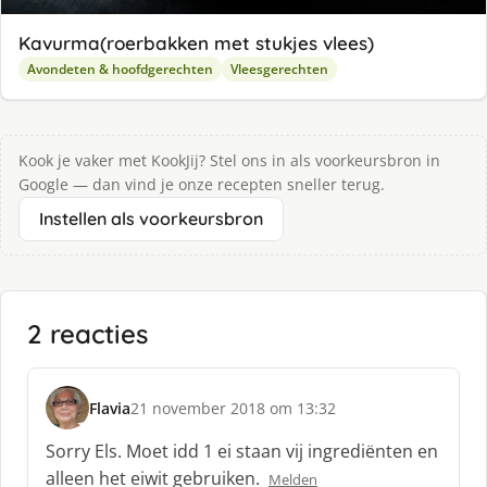
Kavurma(roerbakken met stukjes vlees)
Avondeten & hoofdgerechten
Vleesgerechten
Kook je vaker met KookJij? Stel ons in als voorkeursbron in
Google — dan vind je onze recepten sneller terug.
Instellen als voorkeursbron
2 reacties
Flavia
21 november 2018 om 13:32
s
c
Sorry Els. Moet idd 1 ei staan vij ingrediënten en
h
alleen het eiwit gebruiken.
Melden