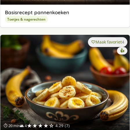
Basisrecept pannenkoeken
Toetjes & nagerechten
Maak favoriet
4
👍
★★★★☆
⏱ 20 min
👥 4
4.29 (7)