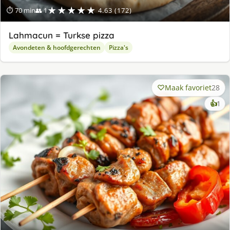
★★★★★
⏱ 70 min
👥 1
4.63 (172)
Lahmacun = Turkse pizza
Avondeten & hoofdgerechten
Pizza's
Maak favoriet
28
ke
👍
1
lek
ge