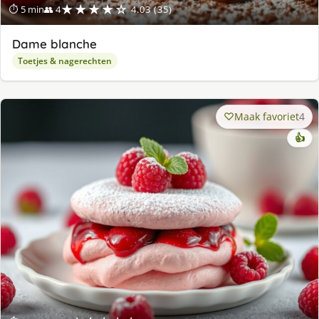
★★★★☆
⏱ 5 min
👥 4
4.03 (35)
Dame blanche
Toetjes & nagerechten
Maak favoriet
4
👍