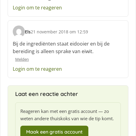
r
e
Login om te reageren
e
f
:
Els
21 november 2018 om 12:59
s
c
Bij de ingrediënten staat eidooier en bij de
h
bereiding is alleen sprake van eiwit.
r
Melden
e
e
Login om te reageren
f
:
Laat een reactie achter
Reageren kan met een gratis account — zo
weten andere thuiskoks van wie de tip komt.
Maak een gratis account