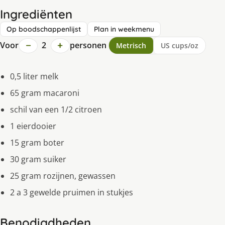
Ingrediënten
Op boodschappenlijst
Plan in weekmenu
−
+
Voor
2
personen
Metrisch
US cups/oz
0,5 liter melk
65 gram macaroni
schil van een 1/2 citroen
1 eierdooier
15 gram boter
30 gram suiker
25 gram rozijnen, gewassen
2 a 3 gewelde pruimen in stukjes
Benodigdheden