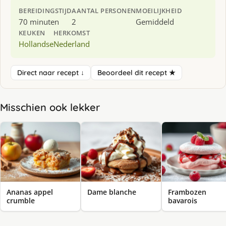
BEREIDINGSTIJD
AANTAL PERSONEN
MOEILIJKHEID
70 minuten
2
Gemiddeld
KEUKEN
HERKOMST
Hollandse
Nederland
Direct naar recept ↓
Beoordeel dit recept ★
Misschien ook lekker
Ananas appel
Dame blanche
Frambozen
crumble
bavarois