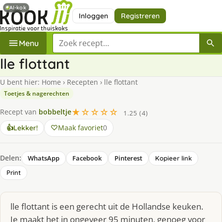
AI-kok
Inloggen
Registreren
Zoek een recept
Menu
lle flottant
U bent hier:
Home
›
Recepten
›
lle flottant
Toetjes & nagerechten
★☆☆☆☆
Recept van
bobbeltje
1.25 (4)
Maak favoriet
0
👍
Lekker!
Delen:
WhatsApp
Facebook
Pinterest
Kopieer link
Print
lle flottant is een gerecht uit de Hollandse keuken.
Je maakt het in ongeveer 95 minuten, genoeg voor