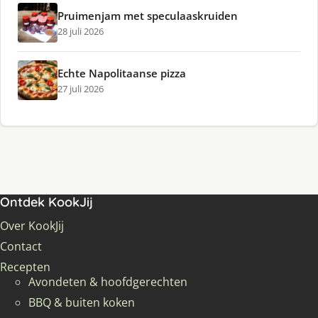
Pruimenjam met speculaaskruiden
28 juli 2026
Echte Napolitaanse pizza
27 juli 2026
Ontdek KookJij
Over KookJij
Contact
Recepten
Avondeten & hoofdgerechten
BBQ & buiten koken