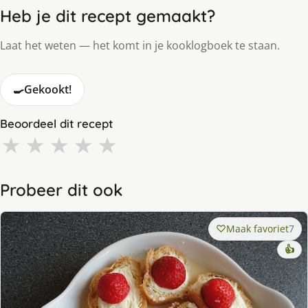
Heb je dit recept gemaakt?
Laat het weten — het komt in je kooklogboek te staan.
🍳
Gekookt!
Beoordeel dit recept
★
★
★
★
★
Probeer dit ook
Maak favoriet
7
👍