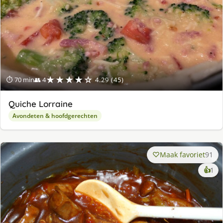
★★★★☆
⏱ 70 min
👥 4
4.29 (45)
Quiche Lorraine
Avondeten & hoofdgerechten
Maak favoriet
91
ke
👍
1
lek
ge