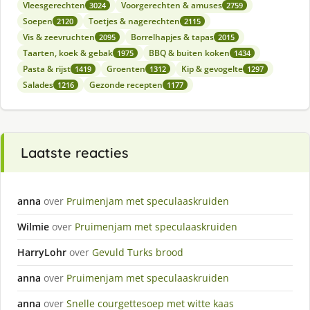
Vleesgerechten
Voorgerechten & amuses
3024
2759
Soepen
Toetjes & nagerechten
2120
2115
Vis & zeevruchten
Borrelhapjes & tapas
2095
2015
Taarten, koek & gebak
BBQ & buiten koken
1975
1434
Pasta & rijst
Groenten
Kip & gevogelte
1419
1312
1297
Salades
Gezonde recepten
1216
1177
Laatste reacties
anna
over
Pruimenjam met speculaaskruiden
Wilmie
over
Pruimenjam met speculaaskruiden
HarryLohr
over
Gevuld Turks brood
anna
over
Pruimenjam met speculaaskruiden
anna
over
Snelle courgettesoep met witte kaas