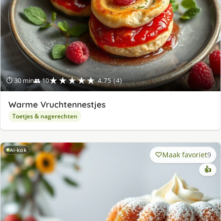
★★★★★
⏱ 30 min
👥 10
4.75 (4)
Warme Vruchtennestjes
Toetjes & nagerechten
AI-kok
Maak favoriet
9
👍