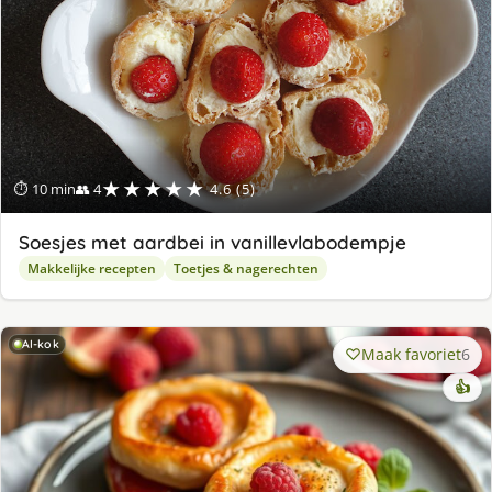
★★★★★
⏱ 10 min
👥 4
4.6 (5)
Soesjes met aardbei in vanillevlabodempje
Makkelijke recepten
Toetjes & nagerechten
AI-kok
Maak favoriet
6
👍