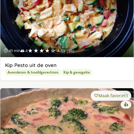
★★★★☆
⏱ 45 min
👥 4
4.39 (96)
Kip Pesto uit de oven
Avondeten & hoofdgerechten
Kip & gevogelte
Maak favoriet
3
👍