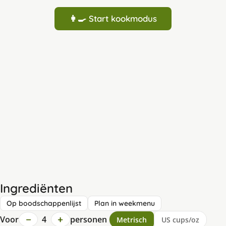
👩‍🍳 Start kookmodus
Ingrediënten
Op boodschappenlijst
Plan in weekmenu
−
+
Voor
4
personen
Metrisch
US cups/oz