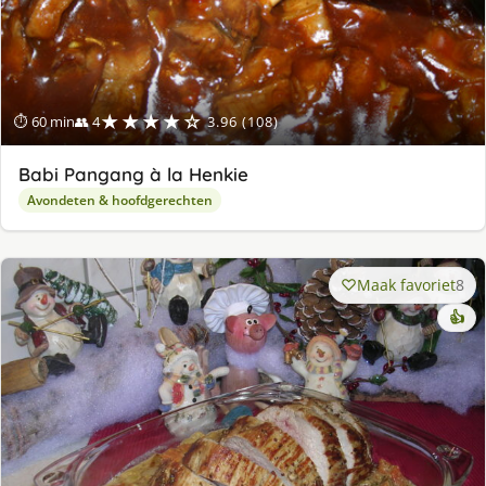
★★★★☆
⏱ 60 min
👥 4
3.96 (108)
Babi Pangang à la Henkie
Avondeten & hoofdgerechten
Maak favoriet
8
👍