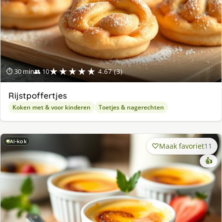
★★★★★
⏱ 30 min
👥 10
4.67 (3)
Rijstpoffertjes
Koken met & voor kinderen
Toetjes & nagerechten
AI-kok
Maak favoriet
11
👍