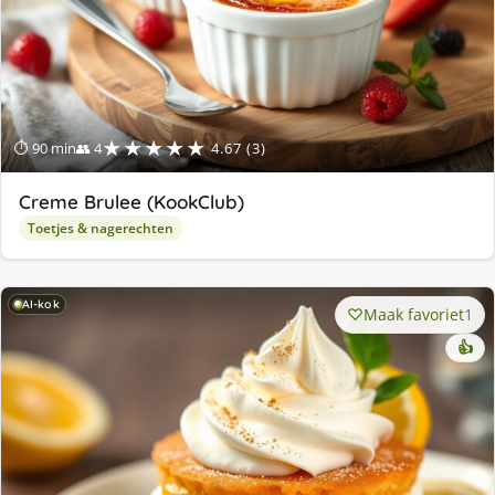
★★★★★
⏱ 90 min
👥 4
4.67 (3)
Creme Brulee (KookClub)
Toetjes & nagerechten
AI-kok
Maak favoriet
1
👍