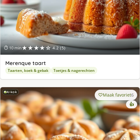
★★★★☆
⏱ 10 min
4.2 (5)
Merenque taart
Taarten, koek & gebak
Toetjes & nagerechten
AI-kok
Maak favoriet
6
👍