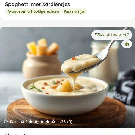
Spaghetti met sardientjes
Avondeten & hoofdgerechten
Pasta & rijst
Maak favoriet
7
👍
★★★★☆
⏱ 40 min
👥 2
4.33 (9)