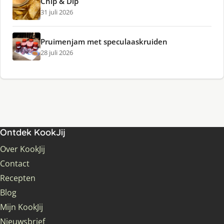
Chip & Dip
31 juli 2026
Pruimenjam met speculaaskruiden
28 juli 2026
Ontdek KookJij
Over KookJij
Contact
Recepten
Blog
Mijn KookJij
Nieuwsbrief