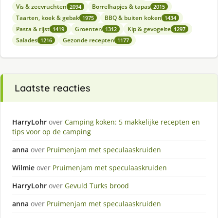
Vis & zeevruchten
Borrelhapjes & tapas
2094
2015
Taarten, koek & gebak
BBQ & buiten koken
1975
1434
Pasta & rijst
Groenten
Kip & gevogelte
1419
1312
1297
Salades
Gezonde recepten
1216
1177
Laatste reacties
HarryLohr
over
Camping koken: 5 makkelijke recepten en
tips voor op de camping
anna
over
Pruimenjam met speculaaskruiden
Wilmie
over
Pruimenjam met speculaaskruiden
HarryLohr
over
Gevuld Turks brood
anna
over
Pruimenjam met speculaaskruiden