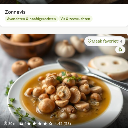
Zonnevis
Avondeten & hoofdgerechten
Vis & zeevruchten
Maak favoriet
14
👍
★★★★☆
⏱ 30 min
👥 4
4.45 (58)