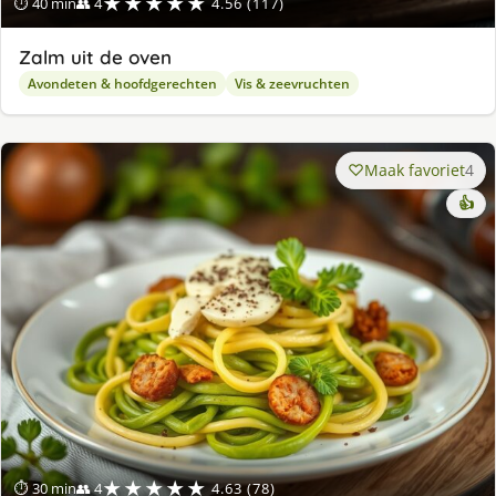
★★★★★
⏱ 40 min
👥 4
4.56 (117)
Zalm uit de oven
Avondeten & hoofdgerechten
Vis & zeevruchten
Maak favoriet
4
👍
★★★★★
⏱ 30 min
👥 4
4.63 (78)