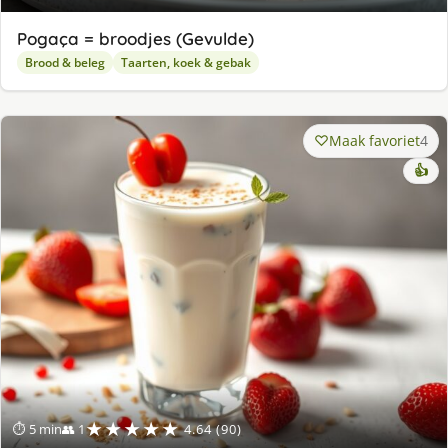
Pogaça = broodjes (Gevulde)
Brood & beleg
Taarten, koek & gebak
Maak favoriet
4
👍
★★★★★
⏱ 5 min
👥 1
4.64 (90)