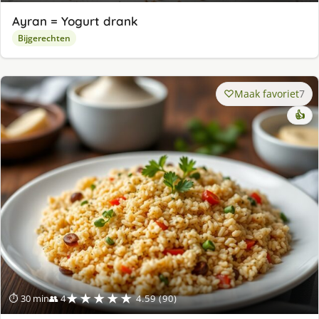
Ayran = Yogurt drank
Bijgerechten
Maak favoriet
7
👍
★★★★★
⏱ 30 min
👥 4
4.59 (90)