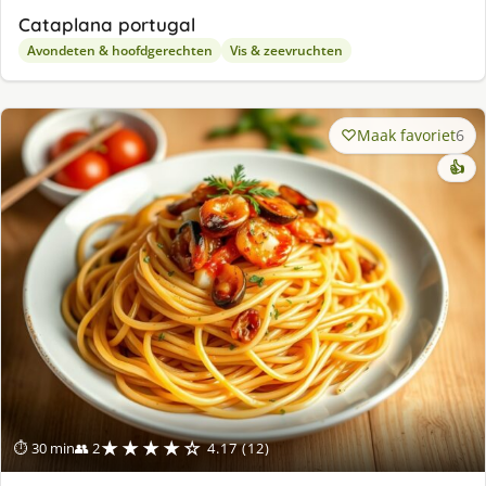
Cataplana portugal
Avondeten & hoofdgerechten
Vis & zeevruchten
Maak favoriet
6
👍
★★★★☆
⏱ 30 min
👥 2
4.17 (12)