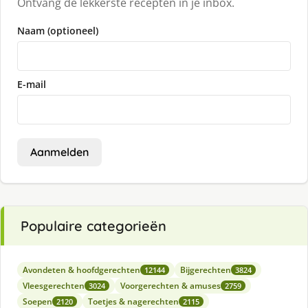
Ontvang de lekkerste recepten in je inbox.
Naam (optioneel)
E-mail
Aanmelden
Populaire categorieën
Avondeten & hoofdgerechten
Bijgerechten
12144
3824
Vleesgerechten
Voorgerechten & amuses
3024
2759
Soepen
Toetjes & nagerechten
2120
2115