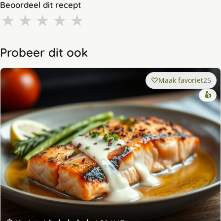
Beoordeel dit recept
★
★
★
★
★
Probeer dit ook
Maak favoriet
25
👍