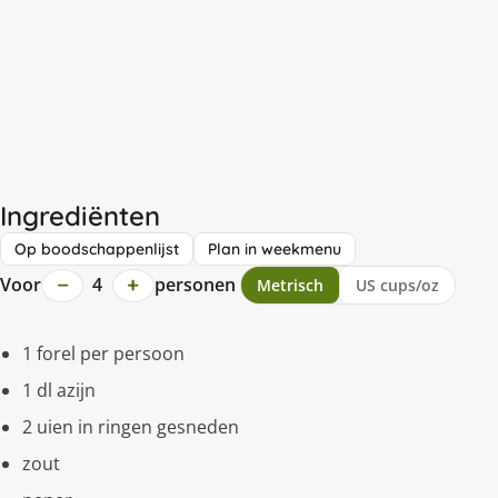
Ingrediënten
Op boodschappenlijst
Plan in weekmenu
−
+
Voor
4
personen
Metrisch
US cups/oz
1 forel per persoon
1 dl azijn
2 uien in ringen gesneden
zout