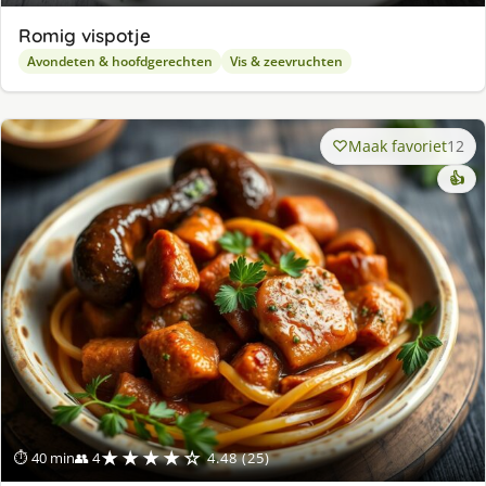
Romig vispotje
Avondeten & hoofdgerechten
Vis & zeevruchten
Maak favoriet
12
👍
★★★★☆
⏱ 40 min
👥 4
4.48 (25)