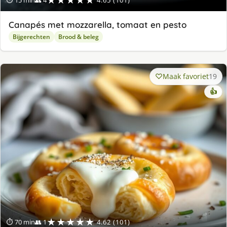
Canapés met mozzarella, tomaat en pesto
Bijgerechten
Brood & beleg
Maak favoriet
19
👍
★★★★★
⏱ 70 min
👥 1
4.62 (101)