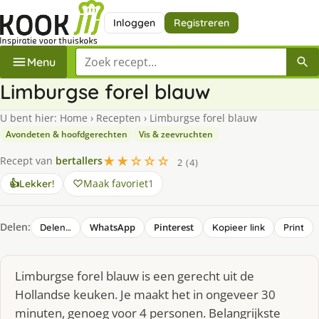
Inloggen
Registreren
Zoek een recept
Menu
Limburgse forel blauw
U bent hier:
Home
›
Recepten
›
Limburgse forel blauw
Avondeten & hoofdgerechten
Vis & zeevruchten
★★☆☆☆
Recept van
bertallers
2 (4)
Maak favoriet
1
👍
Lekker!
Delen:
WhatsApp
Pinterest
Delen…
Kopieer link
Print
Limburgse forel blauw is een gerecht uit de
Hollandse keuken. Je maakt het in ongeveer 30
minuten, genoeg voor 4 personen. Belangrijkste