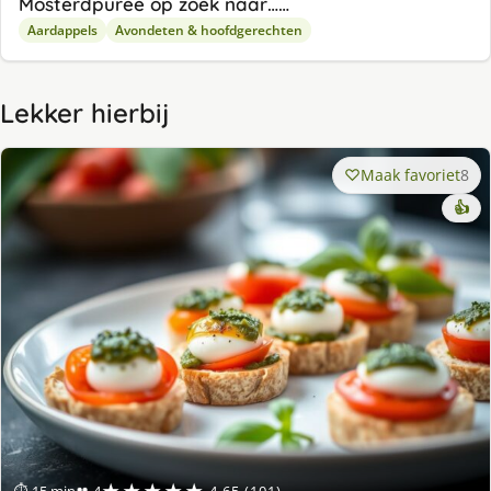
Mosterdpuree op zoek naar……
Aardappels
Avondeten & hoofdgerechten
Lekker hierbij
Maak favoriet
8
👍
★★★★★
⏱ 15 min
👥 4
4.65 (101)