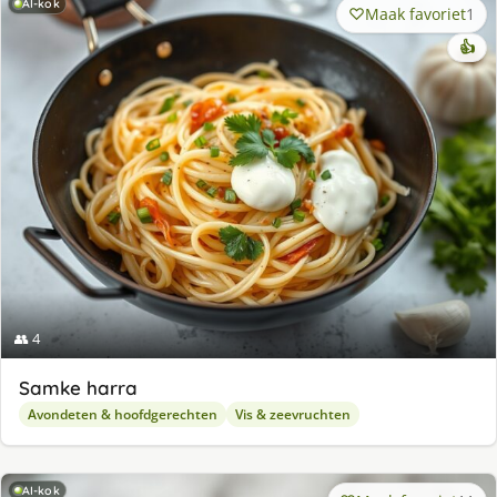
AI-kok
Maak favoriet
1
👍
👥 4
Samke harra
Avondeten & hoofdgerechten
Vis & zeevruchten
AI-kok