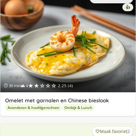
👍
★★☆☆☆
⏱ 30 min
👥 4
2.25 (4)
Omelet met garnalen en Chinese bieslook
Avondeten & hoofdgerechten
Ontbijt & Lunch
Maak favoriet
2