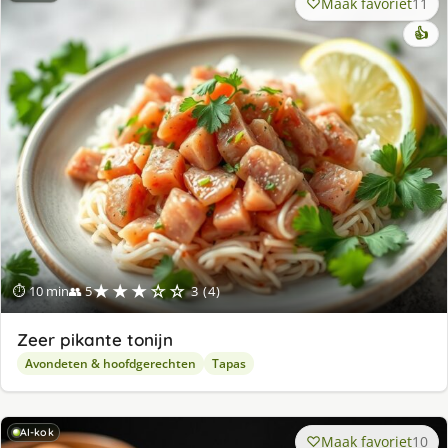
Maak favoriet
11
👍
★★★☆☆
⏱ 10 min
👥 5
3 (4)
Zeer pikante tonijn
Avondeten & hoofdgerechten
Tapas
AI-kok
Maak favoriet
10