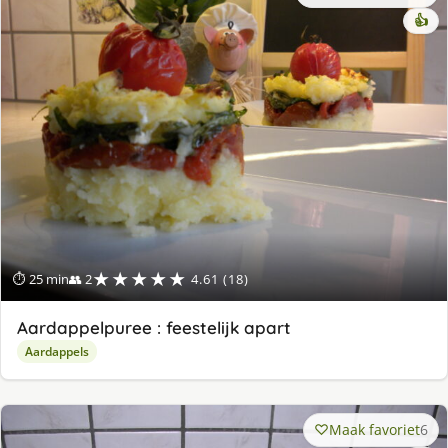
👍
★★★★★
⏱ 25 min
👥 2
4.61 (18)
Aardappelpuree : feestelijk apart
Aardappels
Maak favoriet
6