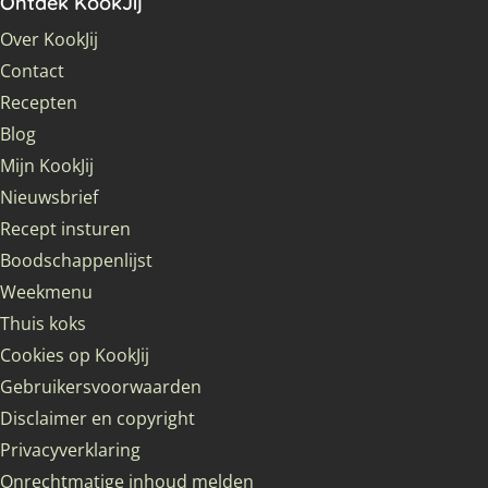
Ontdek KookJij
Over KookJij
Contact
Recepten
Blog
Mijn KookJij
Nieuwsbrief
Recept insturen
Boodschappenlijst
Weekmenu
Thuis koks
Cookies op KookJij
Gebruikersvoorwaarden
Disclaimer en copyright
Privacyverklaring
Onrechtmatige inhoud melden