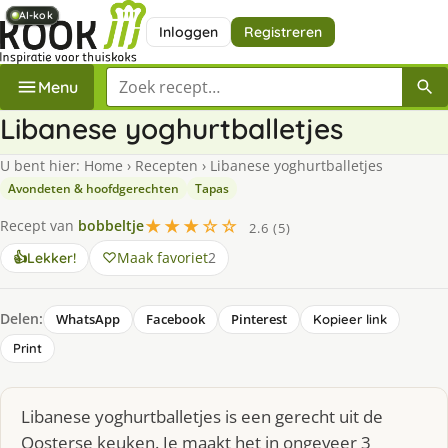
AI-kok
AI-kok
AI-kok
AI-kok
Inloggen
Registreren
Zoek een recept
Menu
Libanese yoghurtballetjes
U bent hier:
Home
›
Recepten
›
Libanese yoghurtballetjes
Avondeten & hoofdgerechten
Tapas
★★★☆☆
Recept van
bobbeltje
2.6 (5)
Maak favoriet
2
👍
Lekker!
Delen:
WhatsApp
Facebook
Pinterest
Kopieer link
Print
Libanese yoghurtballetjes is een gerecht uit de
Oosterse keuken. Je maakt het in ongeveer 3