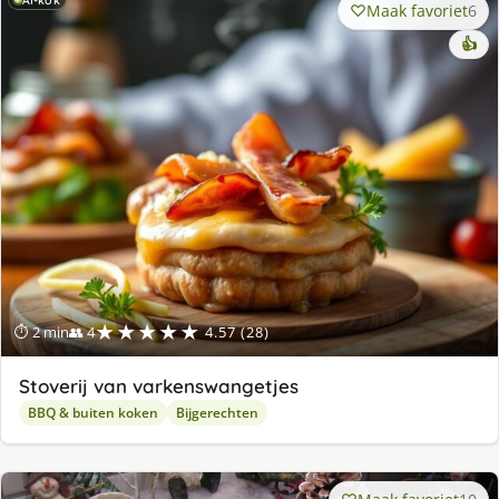
AI-kok
Maak favoriet
6
👍
★★★★★
⏱ 2 min
👥 4
4.57 (28)
Stoverij van varkenswangetjes
BBQ & buiten koken
Bijgerechten