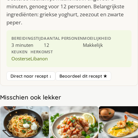
minuten, genoeg voor 12 personen. Belangrijkste
ingrediënten: griekse yoghurt, zeezout en zwarte
peper.
BEREIDINGSTIJD
AANTAL PERSONEN
MOEILIJKHEID
3 minuten
12
Makkelijk
KEUKEN
HERKOMST
Oosterse
Libanon
Direct naar recept ↓
Beoordeel dit recept ★
Misschien ook lekker