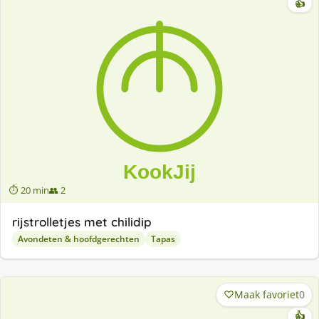
👍
⏱ 20 min
👥 2
rijstrolletjes met chilidip
Avondeten & hoofdgerechten
Tapas
Maak favoriet
0
👍