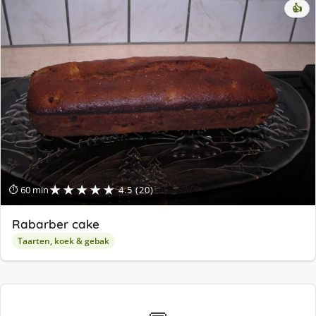
👍
★★★★★
⏱ 60 min
4.5 (20)
Rabarber cake
Taarten, koek & gebak