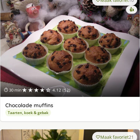
Maak favoriet
10
👍
★★★★☆
⏱ 30 min
4.12 (52)
Chocolade muffins
Taarten, koek & gebak
Maak favoriet
21