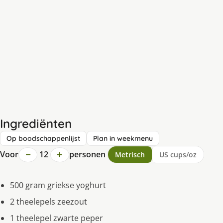
Ingrediënten
Op boodschappenlijst
Plan in weekmenu
−
+
Voor
12
personen
Metrisch
US cups/oz
500 gram griekse yoghurt
2 theelepels zeezout
1 theelepel zwarte peper