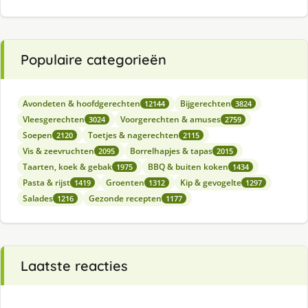
Populaire categorieën
Avondeten & hoofdgerechten
Bijgerechten
12144
3824
Vleesgerechten
Voorgerechten & amuses
3024
2759
Soepen
Toetjes & nagerechten
2120
2115
Vis & zeevruchten
Borrelhapjes & tapas
2095
2015
Taarten, koek & gebak
BBQ & buiten koken
1975
1434
Pasta & rijst
Groenten
Kip & gevogelte
1419
1312
1297
Salades
Gezonde recepten
1216
1177
Laatste reacties