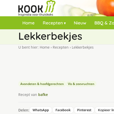
Home
Recepten
Nieuw
BBQ & Z
Lekkerbekjes
U bent hier:
Home
›
Recepten
›
Lekkerbekjes
Avondeten & hoofdgerechten
Vis & zeevruchten
Recept van
bafke
Delen:
WhatsApp
Facebook
Pinterest
Kopieer li