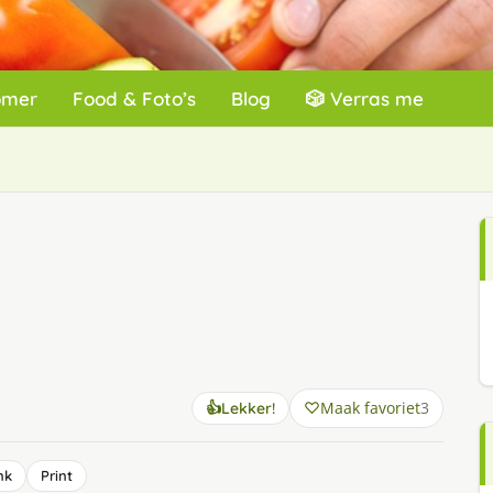
omer
Food & Foto’s
Blog
🎲 Verras me
Maak favoriet
3
👍
Lekker!
nk
Print