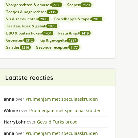
Voorgerechten & amuses
Soepen
2759
2120
Toetjes & nagerechten
2115
Vis & zeevruchten
Borrelhapjes & tapas
2095
2015
Taarten, koek & gebak
1975
BBQ & buiten koken
Pasta & rijst
1434
1419
Groenten
Kip & gevogelte
1312
1297
Salades
Gezonde recepten
1216
1177
Laatste reacties
anna
over
Pruimenjam met speculaaskruiden
Wilmie
over
Pruimenjam met speculaaskruiden
HarryLohr
over
Gevuld Turks brood
anna
over
Pruimenjam met speculaaskruiden