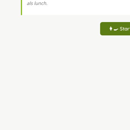
als lunch.
👩‍🍳 St