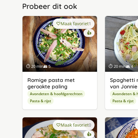
Probeer dit ook
Maak favoriet
1
👍
⏱ 20 min
👥 5
⏱ 20 min
👥 4
Romige pasta met
Spaghetti 
gerookte paling
van Jonnie
Avondeten & hoofdgerechten
Avondeten & 
Pasta & rijst
Pasta & rijst
Maak favoriet
0
👍