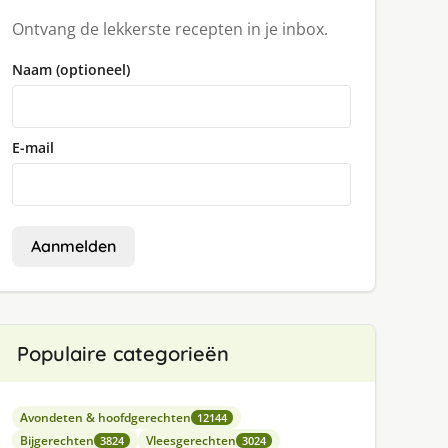
Ontvang de lekkerste recepten in je inbox.
Naam (optioneel)
E-mail
Aanmelden
Populaire categorieën
Avondeten & hoofdgerechten
12144
Bijgerechten
Vleesgerechten
3824
3024