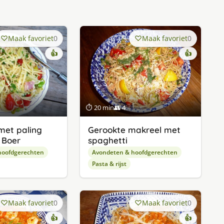
Maak favoriet
0
Maak favoriet
0
👍
👍
⏱ 20 min
👥 4
met paling
Gerookte makreel met
 Boer
spaghetti
hoofdgerechten
Avondeten & hoofdgerechten
Pasta & rijst
Maak favoriet
0
Maak favoriet
0
👍
👍