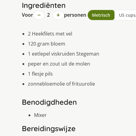
Ingrediënten
−
+
Voor
2
personen
Metrisch
US cups
2 Heekfilets met vel
120 gram bloem
1 eetlepel viskruiden Stegeman
peper en zout uit de molen
1 flesje pils
zonnebloemolie of frituurolie
Benodigdheden
Mixer
Bereidingswijze