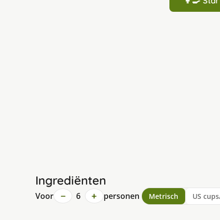
👩‍🍳 St
Ingrediënten
−
+
Voor
6
personen
Metrisch
US cups