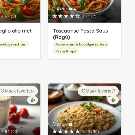
⏱ 40 min
👥 4
★★★★☆
4.67 (3)
3.71 (7)
glio olio met
Toscaanse Pasta Saus
(Ragù)
hoofdgerechten
Avondeten & hoofdgerechten
Pasta & rijst
Maak favoriet
4
Maak favoriet
7
👍
👍
⏱ 30 min
👥 4
★★★★★
4.64 (90)
4.59 (90)