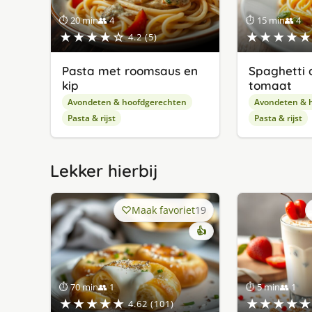
⏱ 20 min
👥 4
⏱ 15 min
👥 4
★★★★☆
★★★★★
4.2 (5)
Pasta met roomsaus en
Spaghetti a
kip
tomaat
Avondeten & hoofdgerechten
Avondeten & 
Pasta & rijst
Pasta & rijst
Lekker hierbij
Maak favoriet
19
👍
⏱ 70 min
👥 1
⏱ 5 min
👥 1
★★★★★
★★★★★
4.62 (101)