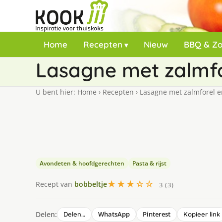
Home
Recepten
Nieuw
BBQ & Z
Lasagne met zalmfo
U bent hier:
Home
›
Recepten
›
Lasagne met zalmforel e
Avondeten & hoofdgerechten
Pasta & rijst
★★★☆☆
Recept van
bobbeltje
3 (3)
Delen:
WhatsApp
Pinterest
Delen…
Kopieer link