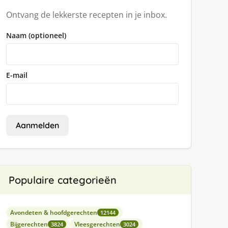
Ontvang de lekkerste recepten in je inbox.
Naam (optioneel)
E-mail
Aanmelden
Populaire categorieën
Avondeten & hoofdgerechten
12144
Bijgerechten
Vleesgerechten
3824
3024