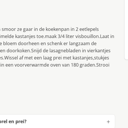
en smoor ze gaar in de koekenpan in 2 eetlepels
uimelde kastanjes toe.maak 3/4 liter visbouillon.Laat in
de bloem doorheen en schenk er langzaam de
uten doorkoken.Snijd de lasagnebladen in vierkantjes
es.Wissel af met een laag prei met kastanjes,stukjes
n in een voorverwarmde oven van 180 graden.Strooi
rel en prei?