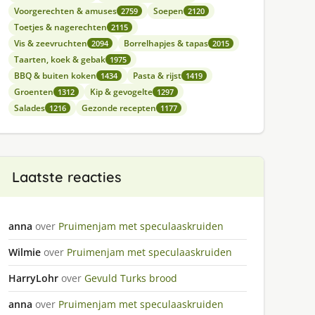
Voorgerechten & amuses
Soepen
2759
2120
Toetjes & nagerechten
2115
Vis & zeevruchten
Borrelhapjes & tapas
2094
2015
Taarten, koek & gebak
1975
BBQ & buiten koken
Pasta & rijst
1434
1419
Groenten
Kip & gevogelte
1312
1297
Salades
Gezonde recepten
1216
1177
Laatste reacties
anna
over
Pruimenjam met speculaaskruiden
Wilmie
over
Pruimenjam met speculaaskruiden
HarryLohr
over
Gevuld Turks brood
anna
over
Pruimenjam met speculaaskruiden