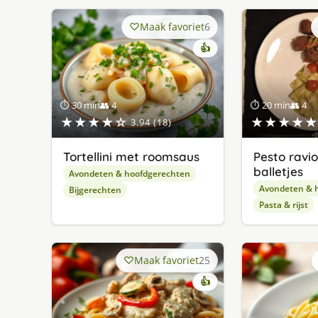
Maak favoriet
6
👍
⏱ 30 min
👥 4
⏱ 20 min
👥 4
★★★★☆
★★★★★
3.94 (18)
Tortellini met roomsaus
Pesto ravio
balletjes
Avondeten & hoofdgerechten
Avondeten & 
Bijgerechten
Pasta & rijst
Maak favoriet
25
👍