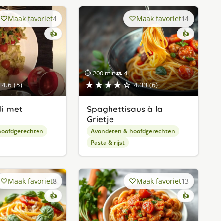
Maak favoriet
4
Maak favoriet
14
👍
👍
⏱ 200 min
👥 4
★★★★☆
4.6 (5)
4.33 (6)
li met
Spaghettisaus à la
Grietje
hoofdgerechten
Avondeten & hoofdgerechten
Pasta & rijst
Maak favoriet
8
Maak favoriet
13
👍
👍