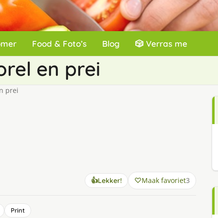
omer
Food & Foto’s
Blog
🎲 Verras me
rel en prei
n prei
Maak favoriet
3
👍
Lekker!
Print