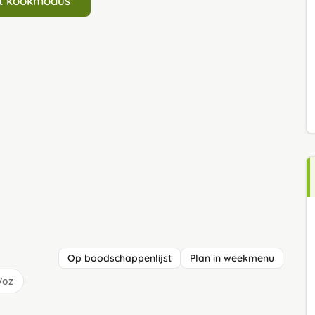
art kookmodus
Op boodschappenlijst
Plan in weekmenu
/oz