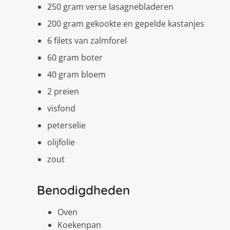
250 gram verse lasagnebladeren
200 gram gekookte en gepelde kastanjes
6 filets van zalmforel
60 gram boter
40 gram bloem
2 preien
visfond
peterselie
olijfolie
zout
Benodigdheden
Oven
Koekenpan