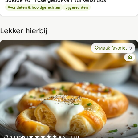
Avondeten & hoofdgerechten
Bijgerechten
Lekker hierbij
Maak favoriet
19
👍
★★★★★
⏱ 70 min
👥 1
4.62 (101)