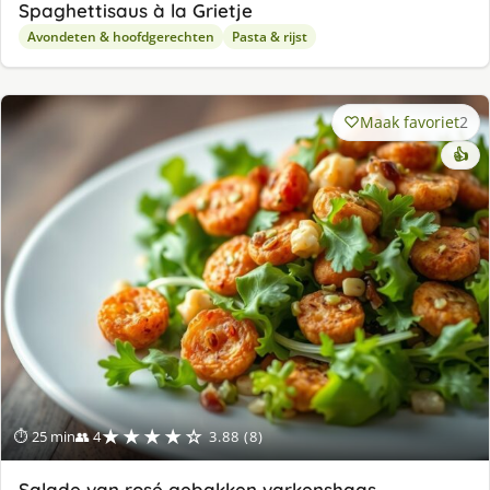
Spaghettisaus à la Grietje
Avondeten & hoofdgerechten
Pasta & rijst
Maak favoriet
2
👍
★★★★☆
⏱ 25 min
👥 4
3.88 (8)
Salade van rosé gebakken varkenshaas