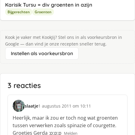
Karisik Tursu = div groenten in azijn
Bijgerechten
Groenten
Kook je vaker met KookJij? Stel ons in als voorkeursbron in
Google — dan vind je onze recepten sneller terug.
Instellen als voorkeursbron
3 reacties
slaatje
1 augustus 2011 om 10:11
s
c
Heerlijk, maar ik zou er toch nog wat groenten
h
tussen verwerken zoals spinazie of courgette.
r
Groetjes Gerda :p:p:p
Melden
e