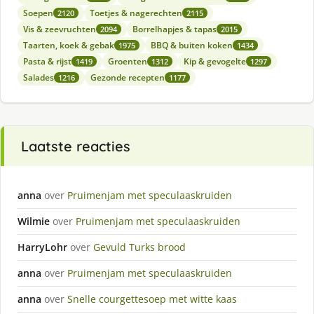
Soepen
Toetjes & nagerechten
2120
2115
Vis & zeevruchten
Borrelhapjes & tapas
2094
2015
Taarten, koek & gebak
BBQ & buiten koken
1975
1434
Pasta & rijst
Groenten
Kip & gevogelte
1419
1312
1297
Salades
Gezonde recepten
1216
1177
Laatste reacties
anna
over
Pruimenjam met speculaaskruiden
Wilmie
over
Pruimenjam met speculaaskruiden
HarryLohr
over
Gevuld Turks brood
anna
over
Pruimenjam met speculaaskruiden
anna
over
Snelle courgettesoep met witte kaas