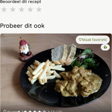
Beoordeel dit recept
★
★
★
★
★
Probeer dit ook
Maak favoriet
6
👍
★★★★☆
⏱ 50 min
👥 2
4.13 (23)