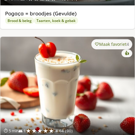
Pogaça = broodjes (Gevulde)
Brood & beleg
Taarten, koek & gebak
Maak favoriet
4
👍
★★★★★
⏱ 5 min
👥 1
4.64 (90)