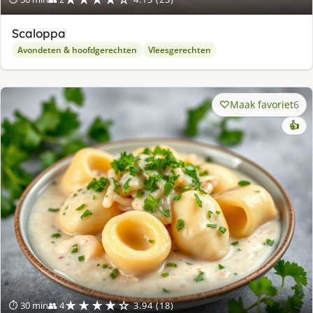
Scaloppa
Avondeten & hoofdgerechten
Vleesgerechten
Maak favoriet
6
👍
★★★★☆
⏱ 30 min
👥 4
3.94 (18)