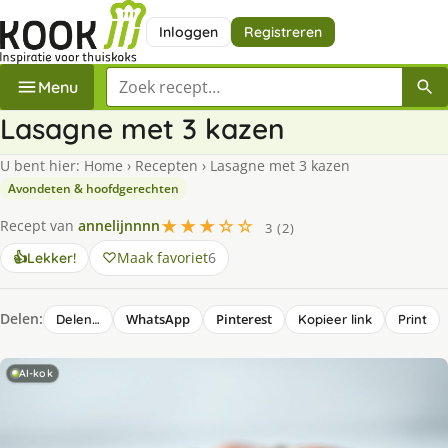
Inloggen
Registreren
Zoek een recept
Menu
Lasagne met 3 kazen
U bent hier:
Home
›
Recepten
›
Lasagne met 3 kazen
Avondeten & hoofdgerechten
★★★☆☆
Recept van
annelijnnnn
3 (2)
Maak favoriet
6
👍
Lekker!
Delen:
WhatsApp
Pinterest
Delen…
Kopieer link
Print
AI-kok