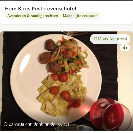
Ham Kaas Pasta ovenschotel
Avondeten & hoofdgerechten
Makkelijke recepten
Maak favoriet
4
👍
★★★★★
⏱ 20 min
👥 4
4.6 (5)