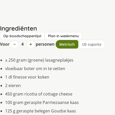
Ingrediënten
Op boodschappenlijst
Plan in weekmenu
−
+
Voor
4
personen
Metrisch
US cups/oz
± 250 gram (groene) lasagneplakjes
vloeibaar boter om in te vetten
1 dl finesse voor koken
2 eieren
450 gram ricotta of cottage cheese
100 gram geraspte Parmezaanse kaas
125 g geraspte belegen Goudse kaas