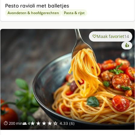
Pesto ravioli met balletjes
Avondeten & hoofdgerechten
Pasta & rijst
Maak favoriet
14
👍
★★★★☆
⏱ 200 min
👥 4
4.33 (6)