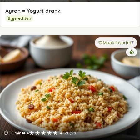
Ayran = Yogurt drank
Bijgerechten
Maak favoriet
7
👍
★★★★★
⏱ 30 min
👥 4
4.59 (90)