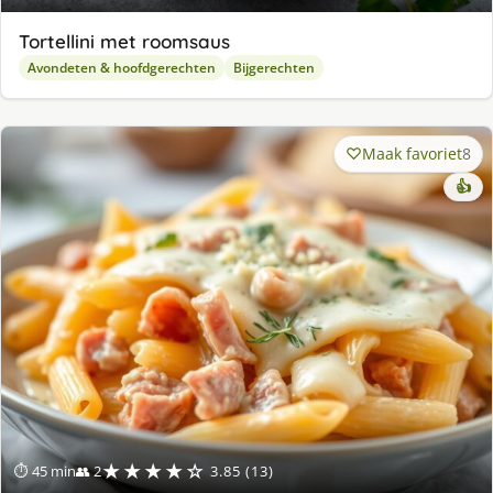
Tortellini met roomsaus
Avondeten & hoofdgerechten
Bijgerechten
Maak favoriet
8
👍
★★★★☆
⏱ 45 min
👥 2
3.85 (13)