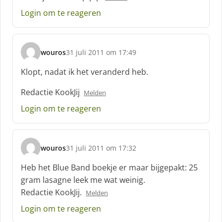
e
Login om te reageren
f
:
wouros
31 juli 2011 om 17:49
s
c
Klopt, nadat ik het veranderd heb.
h
r
Redactie KookJij
Melden
e
Login om te reageren
e
f
:
wouros
31 juli 2011 om 17:32
s
c
Heb het Blue Band boekje er maar bijgepakt: 25
h
gram lasagne leek me wat weinig.
r
Redactie KookJij.
Melden
e
e
Login om te reageren
f