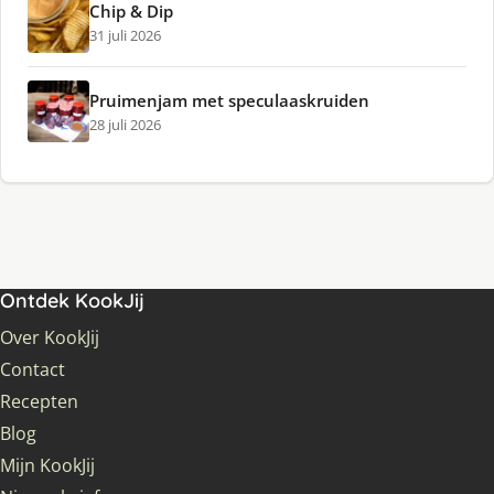
Chip & Dip
31 juli 2026
Pruimenjam met speculaaskruiden
28 juli 2026
Ontdek KookJij
Over KookJij
Contact
Recepten
Blog
Mijn KookJij