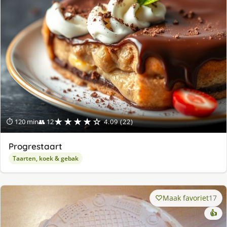
★★★★☆
⏱ 120 min
👥 12
4.09 (22)
Progrestaart
Taarten, koek & gebak
Maak favoriet
17
👍