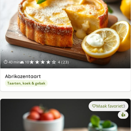
★★★★☆
⏱ 40 min
👥 10
4 (23)
Abrikozentaart
Taarten, koek & gebak
Maak favoriet
3
👍