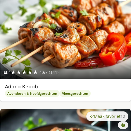
lek
ge
★★★★★
👥 4
4.67 (141)
Adana Kebab
Avondeten & hoofdgerechten
Vleesgerechten
Maak favoriet
12
👍