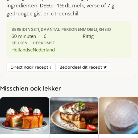
ingrediënten: DEEG - 1½ dL melk, verse of 7 g
gedroogde gist en citroenschil.
BEREIDINGSTIJD
AANTAL PERSONEN
MOEILIJKHEID
60 minuten
6
Pittig
KEUKEN
HERKOMST
Hollandse
Nederland
Direct naar recept ↓
Beoordeel dit recept ★
Misschien ook lekker