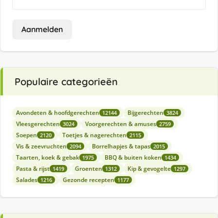
Aanmelden
Populaire categorieën
Avondeten & hoofdgerechten
Bijgerechten
12144
3824
Vleesgerechten
Voorgerechten & amuses
3024
2759
Soepen
Toetjes & nagerechten
2120
2115
Vis & zeevruchten
Borrelhapjes & tapas
2094
2015
Taarten, koek & gebak
BBQ & buiten koken
1975
1434
Pasta & rijst
Groenten
Kip & gevogelte
1419
1312
1297
Salades
Gezonde recepten
1216
1177