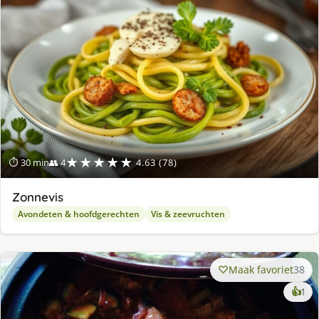
★★★★★
⏱ 30 min
👥 4
4.63 (78)
Zonnevis
Avondeten & hoofdgerechten
Vis & zeevruchten
Maak favoriet
38
ke
👍
1
lek
ge