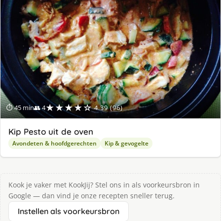
★★★★☆
⏱ 45 min
👥 4
4.39 (96)
Kip Pesto uit de oven
Avondeten & hoofdgerechten
Kip & gevogelte
Kook je vaker met KookJij? Stel ons in als voorkeursbron in
Google — dan vind je onze recepten sneller terug.
Instellen als voorkeursbron