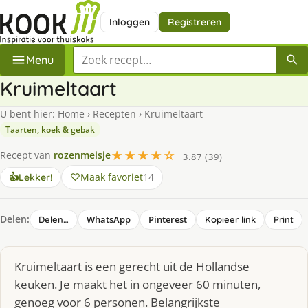
Inloggen
Registreren
Zoek een recept
Menu
Kruimeltaart
U bent hier:
Home
›
Recepten
›
Kruimeltaart
Taarten, koek & gebak
★★★★☆
Recept van
rozenmeisje
3.87 (39)
Maak favoriet
14
👍
Lekker!
Delen:
WhatsApp
Pinterest
Delen…
Kopieer link
Print
Kruimeltaart is een gerecht uit de Hollandse
keuken. Je maakt het in ongeveer 60 minuten,
genoeg voor 6 personen. Belangrijkste