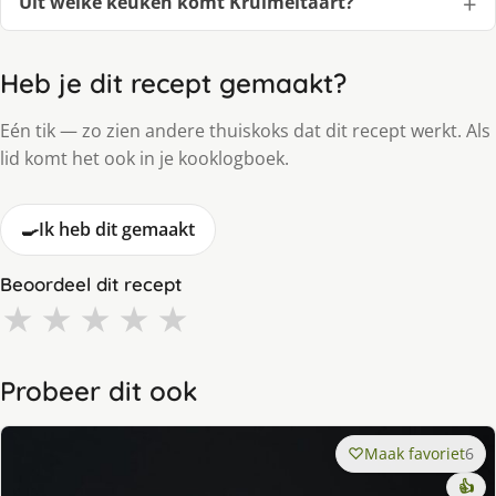
Uit welke keuken komt Kruimeltaart?
Heb je dit recept gemaakt?
Eén tik — zo zien andere thuiskoks dat dit recept werkt. Als
lid komt het ook in je kooklogboek.
🍳
Ik heb dit gemaakt
Beoordeel dit recept
★
★
★
★
★
Probeer dit ook
Maak favoriet
6
👍