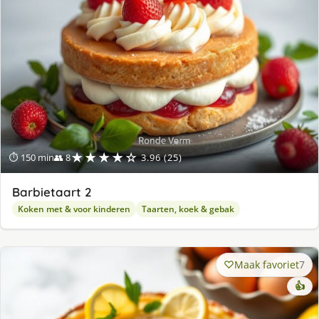
★★★★☆
⏱ 150 min
👥 8
3.96 (25)
Barbietaart 2
Koken met & voor kinderen
Taarten, koek & gebak
Maak favoriet
7
👍