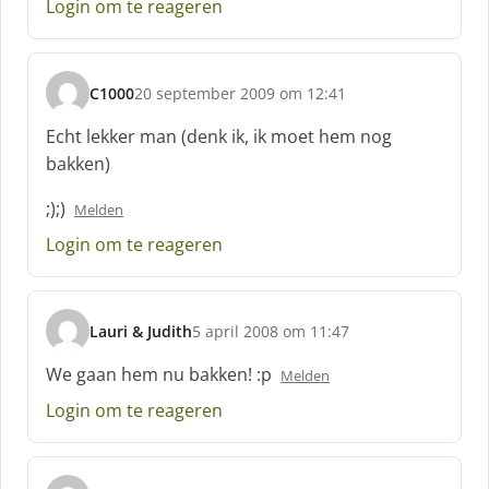
Login om te reageren
f
:
C1000
20 september 2009 om 12:41
s
c
Echt lekker man (denk ik, ik moet hem nog
h
bakken)
r
e
;);)
Melden
e
f
Login om te reageren
:
Lauri & Judith
5 april 2008 om 11:47
s
c
We gaan hem nu bakken! :p
Melden
h
Login om te reageren
r
e
e
f