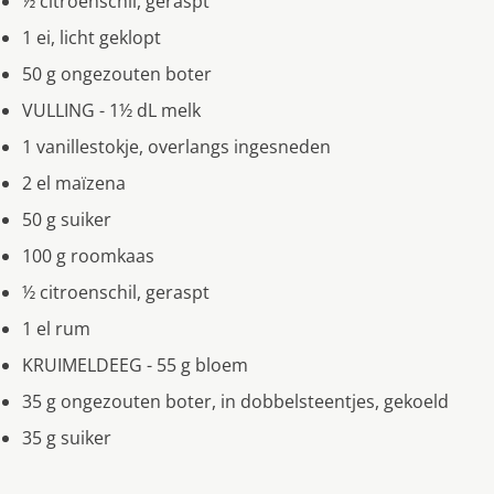
½ citroenschil, geraspt
1 ei, licht geklopt
50 g ongezouten boter
VULLING - 1½ dL melk
1 vanillestokje, overlangs ingesneden
2 el maïzena
50 g suiker
100 g roomkaas
½ citroenschil, geraspt
1 el rum
KRUIMELDEEG - 55 g bloem
35 g ongezouten boter, in dobbelsteentjes, gekoeld
35 g suiker