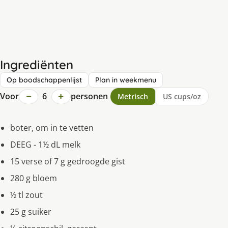
Ingrediënten
Op boodschappenlijst
Plan in weekmenu
−
+
Voor
6
personen
Metrisch
US cups/oz
boter, om in te vetten
DEEG - 1½ dL melk
15 verse of 7 g gedroogde gist
280 g bloem
½ tl zout
25 g suiker