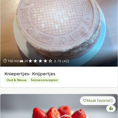
★★★★☆
⏱ 160 min
👥 20
3.79 (42)
Kniepertjes- Knijpertjes
Oud & Nieuw
Seizoensrecepten
Maak favoriet
3
👍