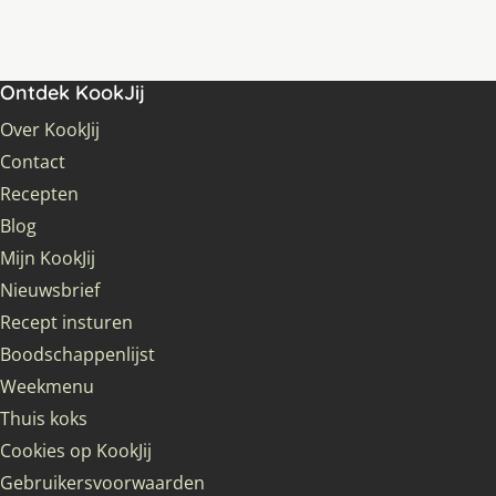
Ontdek KookJij
Over KookJij
Contact
Recepten
Blog
Mijn KookJij
Nieuwsbrief
Recept insturen
Boodschappenlijst
Weekmenu
Thuis koks
Cookies op KookJij
Gebruikersvoorwaarden