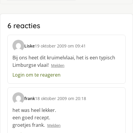
6 reacties
Liske
19 oktober 2009 om 09:41
s
c
Bij ons heet dit kruimelvlaai, het is een typisch
h
Limburgse vlaai!
Melden
r
e
Login om te reageren
e
f
:
frank
18 oktober 2009 om 20:18
s
c
het was heel lekker.
h
een goed recept.
r
groetjes frank.
Melden
e
e