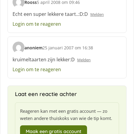
Rooss
5 april 2008 om 09:46
:
s
c
Echt een super lekkere taart..:D:D
Melden
h
Login om te reageren
r
e
e
f
anoniem
25 januari 2007 om 16:38
:
s
c
kruimeltaarten zijn lekker:D
Melden
h
Login om te reageren
r
e
e
f
Laat een reactie achter
:
Reageren kan met een gratis account — zo
weten andere thuiskoks van wie de tip komt.
Maak een gratis account