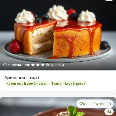
★★★★☆
⏱ 60 min
👥 10
4.3 (53)
Apensnoet taart
Koken met & voor kinderen
Taarten, koek & gebak
Maak favoriet
10
👍