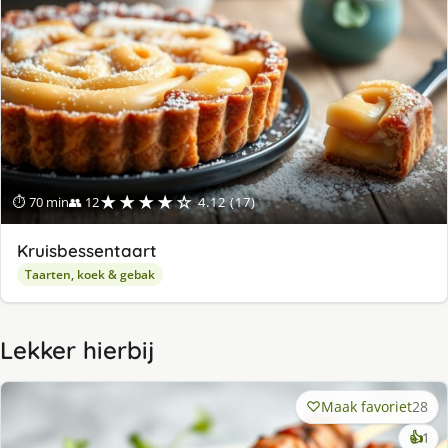
★★★★☆
⏱ 70 min
👥 12
4.12 (17)
Kruisbessentaart
Taarten, koek & gebak
Lekker hierbij
Maak favoriet
28
ke
👍
1