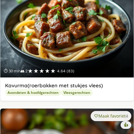
★★★★★
⏱ 30 min
👥 2
4.64 (83)
Kavurma(roerbakken met stukjes vlees)
Avondeten & hoofdgerechten
Vleesgerechten
Maak favoriet
4
👍