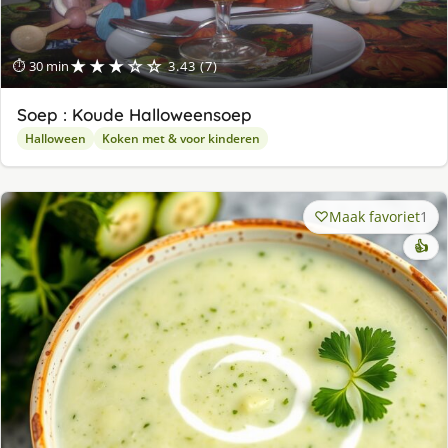
★★★☆☆
⏱ 30 min
3.43 (7)
Soep : Koude Halloweensoep
Halloween
Koken met & voor kinderen
Maak favoriet
1
👍