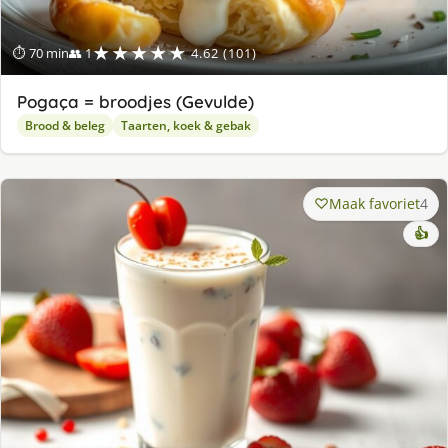
★★★★★
⏱ 70 min
👥 1
4.62 (101)
Pogaça = broodjes (Gevulde)
Brood & beleg
Taarten, koek & gebak
Maak favoriet
4
👍