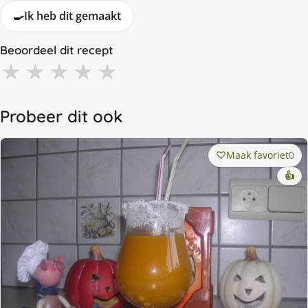
🍳
Ik heb dit gemaakt
Beoordeel dit recept
★
★
★
★
★
Probeer dit ook
Maak favoriet
0
👍