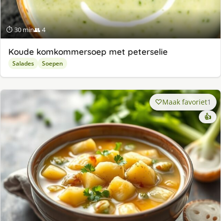
⏱ 30 min
👥 4
Koude komkommersoep met peterselie
Salades
Soepen
Maak favoriet
1
👍