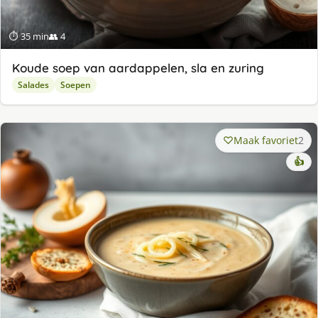
⏱ 35 min
👥 4
Koude soep van aardappelen, sla en zuring
Salades
Soepen
Maak favoriet
2
👍