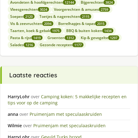
Avondeten & hoofdgerechten
Bijgerechten
12144
3824
Vleesgerechten
Voorgerechten & amuses
3024
2759
Soepen
Toetjes & nagerechten
2120
2115
Vis & zeevruchten
Borrelhapjes & tapas
2094
2015
Taarten, koek & gebak
BBQ & buiten koken
1975
1434
Pasta & rijst
Groenten
Kip & gevogelte
1419
1312
1297
Salades
Gezonde recepten
1216
1177
Laatste reacties
HarryLohr
over
Camping koken: 5 makkelijke recepten en
tips voor op de camping
anna
over
Pruimenjam met speculaaskruiden
Wilmie
over
Pruimenjam met speculaaskruiden
HarryLohr
over
Gevuld Turks brood