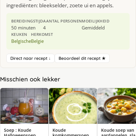
ingrediënten: bleekselder, zoete ui en appels.
BEREIDINGSTIJD
AANTAL PERSONEN
MOEILIJKHEID
50 minuten
4
Gemiddeld
KEUKEN
HERKOMST
Belgische
Belgie
Direct naar recept ↓
Beoordeel dit recept ★
Misschien ook lekker
Soep : Koude
Koude
Koude soep van
Halloweensoep
komkommersoep
aardappelen, sla