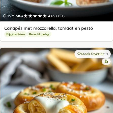
★★★★★
⏱ 15 min
👥 4
4.65 (101)
Canapés met mozzarella, tomaat en pesto
Bijgerechten
Brood & beleg
Maak favoriet
19
👍