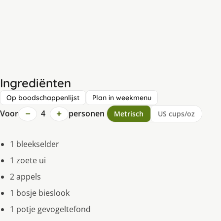
Ingrediënten
Op boodschappenlijst
Plan in weekmenu
−
+
Voor
4
personen
Metrisch
US cups/oz
1 bleekselder
1 zoete ui
2 appels
1 bosje bieslook
1 potje gevogeltefond