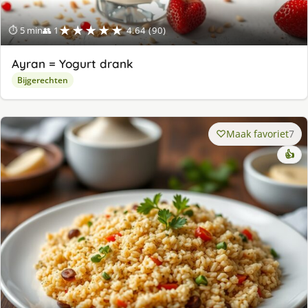
★★★★★
⏱ 5 min
👥 1
4.64 (90)
Ayran = Yogurt drank
Bijgerechten
Maak favoriet
7
👍