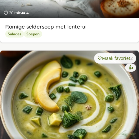
⏱ 20 min
👥 4
Romige seldersoep met lente-ui
Salades
Soepen
Maak favoriet
2
👍