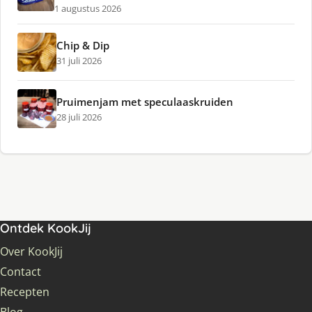
1 augustus 2026
Chip & Dip
31 juli 2026
Pruimenjam met speculaaskruiden
28 juli 2026
Ontdek KookJij
Over KookJij
Contact
Recepten