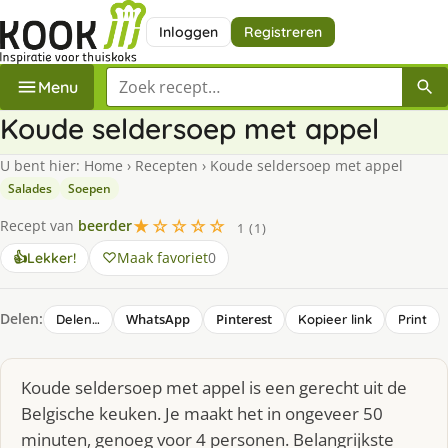
Inloggen
Registreren
Zoek een recept
Menu
Koude seldersoep met appel
U bent hier:
Home
›
Recepten
›
Koude seldersoep met appel
Salades
Soepen
★☆☆☆☆
Recept van
beerder
1 (1)
Maak favoriet
0
👍
Lekker!
Delen:
WhatsApp
Pinterest
Delen…
Kopieer link
Print
Koude seldersoep met appel is een gerecht uit de
Belgische keuken. Je maakt het in ongeveer 50
minuten, genoeg voor 4 personen. Belangrijkste