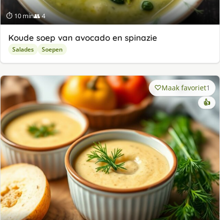
⏱ 10 min
👥 4
Koude soep van avocado en spinazie
Salades
Soepen
Maak favoriet
1
👍