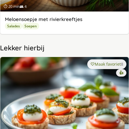
⏱ 20 min
👥 4
Meloensoepje met rivierkreeftjes
Salades
Soepen
Lekker hierbij
Maak favoriet
8
👍