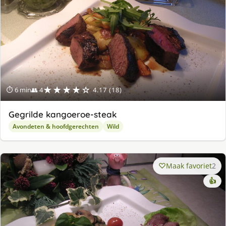
★★★★☆
⏱ 6 min
👥 4
4.17 (18)
Gegrilde kangoeroe-steak
Avondeten & hoofdgerechten
Wild
Maak favoriet
2
👍