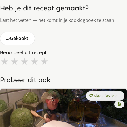
Heb je dit recept gemaakt?
Laat het weten — het komt in je kooklogboek te staan.
🍳
Gekookt!
Beoordeel dit recept
★
★
★
★
★
Probeer dit ook
Maak favoriet
1
👍