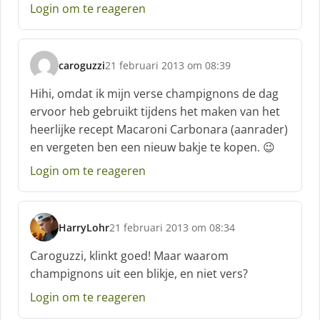
Login om te reageren
r
e
e
f
caroguzzi
21 februari 2013 om 08:39
:
s
c
Hihi, omdat ik mijn verse champignons de dag
h
ervoor heb gebruikt tijdens het maken van het
r
heerlijke recept Macaroni Carbonara (aanrader)
e
en vergeten ben een nieuw bakje te kopen. 😉
e
f
Login om te reageren
:
HarryLohr
21 februari 2013 om 08:34
s
c
Caroguzzi, klinkt goed! Maar waarom
h
champignons uit een blikje, en niet vers?
r
e
Login om te reageren
e