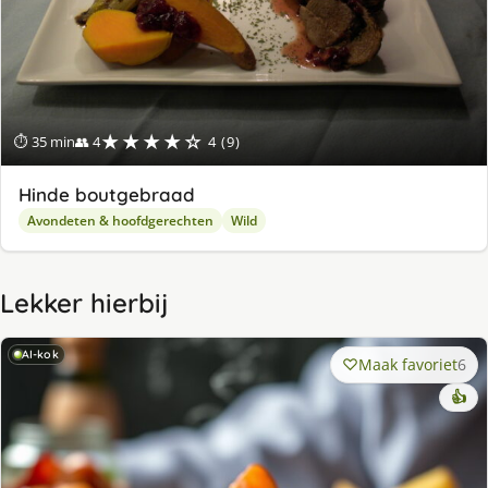
★★★★☆
⏱ 35 min
👥 4
4 (9)
Hinde boutgebraad
Avondeten & hoofdgerechten
Wild
Lekker hierbij
AI-kok
Maak favoriet
6
👍