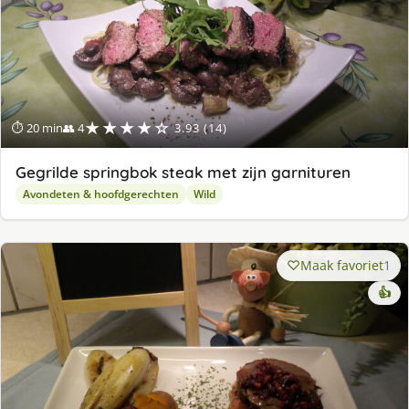
★★★★☆
⏱ 20 min
👥 4
3.93 (14)
Gegrilde springbok steak met zijn garnituren
Avondeten & hoofdgerechten
Wild
Maak favoriet
1
👍