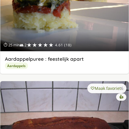
★★★★★
⏱ 25 min
👥 2
4.61 (18)
Aardappelpuree : feestelijk apart
Aardappels
Maak favoriet
6
👍