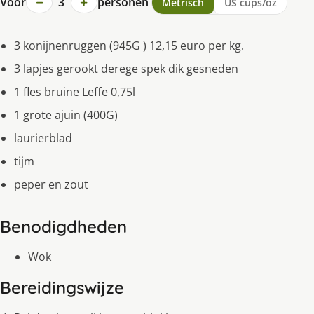
−
+
Voor
3
personen
Metrisch
US cups/oz
3 konijnenruggen (945G ) 12,15 euro per kg.
3 lapjes gerookt derege spek dik gesneden
1 fles bruine Leffe 0,75l
1 grote ajuin (400G)
laurierblad
tijm
peper en zout
Benodigdheden
Wok
Bereidingswijze