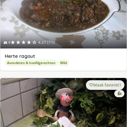
★★★★☆
👥 4
4.27 (11)
Herte ragout
Avondeten & hoofdgerechten
Wild
Maak favoriet
1
👍