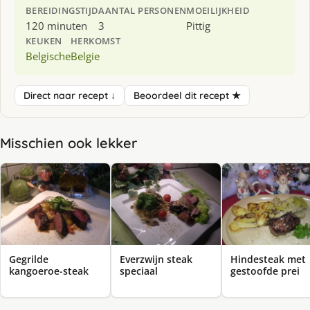
BEREIDINGSTIJD
AANTAL PERSONEN
MOEILIJKHEID
120 minuten
3
Pittig
KEUKEN
HERKOMST
Belgische
Belgie
Direct naar recept ↓
Beoordeel dit recept ★
Misschien ook lekker
Gegrilde
Everzwijn steak
Hindesteak met
kangoeroe-steak
speciaal
gestoofde prei