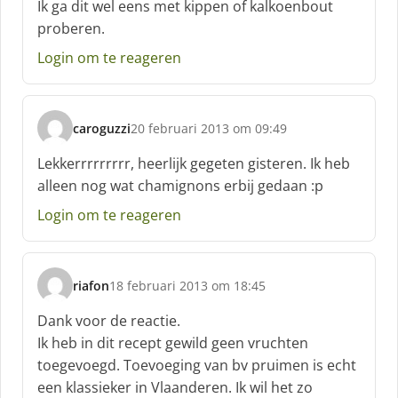
Ik ga dit wel eens met kippen of kalkoenbout
proberen.
Login om te reageren
caroguzzi
20 februari 2013 om 09:49
s
c
Lekkerrrrrrrrr, heerlijk gegeten gisteren. Ik heb
h
alleen nog wat chamignons erbij gedaan :p
r
e
Login om te reageren
e
f
:
riafon
18 februari 2013 om 18:45
s
c
Dank voor de reactie.
h
Ik heb in dit recept gewild geen vruchten
r
toegevoegd. Toevoeging van bv pruimen is echt
e
een klassieker in Vlaanderen. Ik wil het zo
e