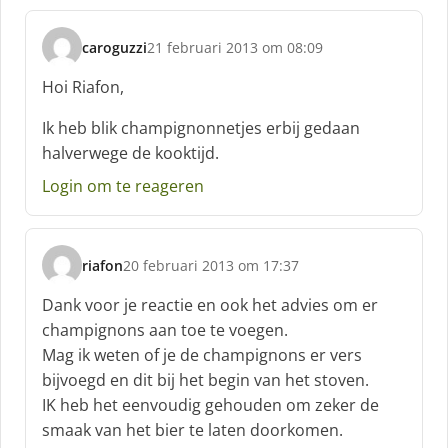
f
:
caroguzzi
21 februari 2013 om 08:09
s
c
Hoi Riafon,
h
r
Ik heb blik champignonnetjes erbij gedaan
e
halverwege de kooktijd.
e
f
Login om te reageren
:
riafon
20 februari 2013 om 17:37
s
c
Dank voor je reactie en ook het advies om er
h
champignons aan toe te voegen.
r
Mag ik weten of je de champignons er vers
e
bijvoegd en dit bij het begin van het stoven.
e
f
IK heb het eenvoudig gehouden om zeker de
:
smaak van het bier te laten doorkomen.