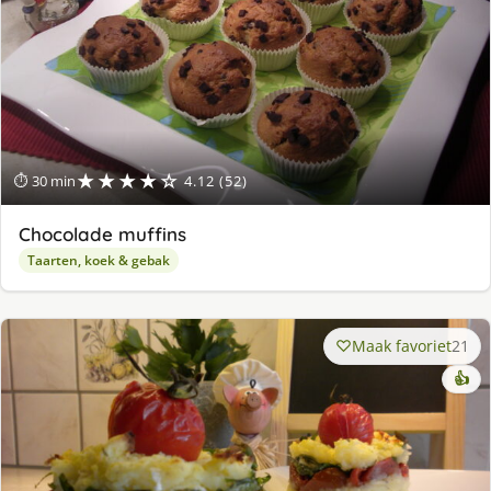
★★★★☆
⏱ 30 min
4.12 (52)
Chocolade muffins
Taarten, koek & gebak
Maak favoriet
21
👍