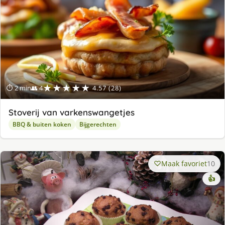
★★★★★
⏱ 2 min
👥 4
4.57 (28)
Stoverij van varkenswangetjes
BBQ & buiten koken
Bijgerechten
Maak favoriet
10
👍