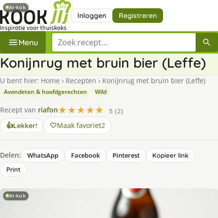
AI-kok
Inloggen
Registreren
Zoek een recept
Menu
Konijnrug met bruin bier (Leffe)
U bent hier:
Home
›
Recepten
›
Konijnrug met bruin bier (Leffe)
Avondeten & hoofdgerechten
Wild
★★★★★
Recept van
riafon
5 (2)
Maak favoriet
2
👍
Lekker!
Delen:
WhatsApp
Facebook
Pinterest
Kopieer link
Print
AI-kok