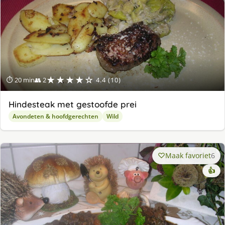
★★★★☆
⏱ 20 min
👥 2
4.4 (10)
Hindesteak met gestoofde prei
Avondeten & hoofdgerechten
Wild
Maak favoriet
6
👍