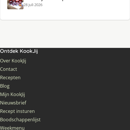
28 juli 2026
Ontdek KookJij
Over KookJij
Contact
Recepten
Blog
Mijn KookJij
Nieuwsbrief
Recept insturen
Boodschappenlijst
Weekmenu