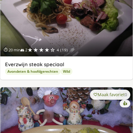
★★★★☆
⏱ 20 min
👥 2
4 (19)
Everzwijn steak speciaal
Avondeten & hoofdgerechten
Wild
Maak favoriet
0
👍