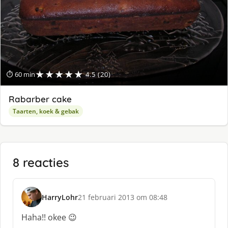
★★★★★
⏱ 60 min
4.5 (20)
Rabarber cake
Taarten, koek & gebak
8 reacties
HarryLohr
21 februari 2013 om 08:48
s
c
Haha!! okee 😉
h