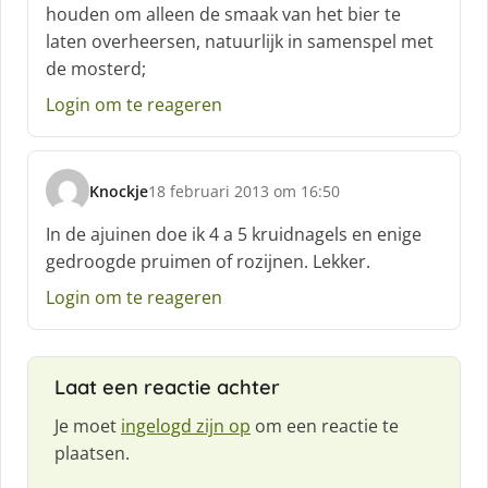
f
houden om alleen de smaak van het bier te
:
laten overheersen, natuurlijk in samenspel met
de mosterd;
Login om te reageren
Knockje
18 februari 2013 om 16:50
s
c
In de ajuinen doe ik 4 a 5 kruidnagels en enige
h
gedroogde pruimen of rozijnen. Lekker.
r
e
Login om te reageren
e
f
:
Laat een reactie achter
Je moet
ingelogd zijn op
om een reactie te
plaatsen.