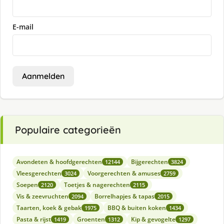
E-mail
Aanmelden
Populaire categorieën
Avondeten & hoofdgerechten
Bijgerechten
12144
3824
Vleesgerechten
Voorgerechten & amuses
3024
2759
Soepen
Toetjes & nagerechten
2120
2115
Vis & zeevruchten
Borrelhapjes & tapas
2094
2015
Taarten, koek & gebak
BBQ & buiten koken
1975
1434
Pasta & rijst
Groenten
Kip & gevogelte
1419
1312
1297