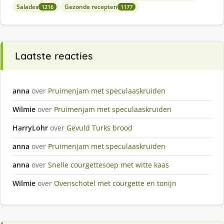
Salades
Gezonde recepten
1216
1177
Laatste reacties
anna
over
Pruimenjam met speculaaskruiden
Wilmie
over
Pruimenjam met speculaaskruiden
HarryLohr
over
Gevuld Turks brood
anna
over
Pruimenjam met speculaaskruiden
anna
over
Snelle courgettesoep met witte kaas
Wilmie
over
Ovenschotel met courgette en tonijn