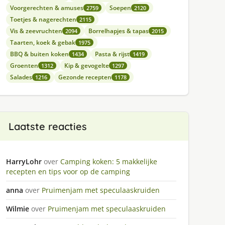
Voorgerechten & amuses
Soepen
2759
2120
Toetjes & nagerechten
2115
Vis & zeevruchten
Borrelhapjes & tapas
2094
2015
Taarten, koek & gebak
1975
BBQ & buiten koken
Pasta & rijst
1434
1419
Groenten
Kip & gevogelte
1312
1297
Salades
Gezonde recepten
1216
1178
Laatste reacties
HarryLohr
over
Camping koken: 5 makkelijke
recepten en tips voor op de camping
anna
over
Pruimenjam met speculaaskruiden
Wilmie
over
Pruimenjam met speculaaskruiden