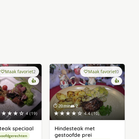
Maak favoriet
2
Maak favoriet
0
👍
👍
⏱ 20 min
👥 2
★★★★☆
★★★★☆
4 (19)
4.4 (10)
teak speciaal
Hindesteak met
gestoofde prei
hoofdgerechten