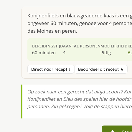
Konijnenfilets en blauwgeaderde kaas is een g
ongeveer 60 minuten, genoeg voor 4 personen.
des Moines en peren.
BEREIDINGSTIJD
AANTAL PERSONEN
MOEILIJKHEID
K
60 minuten
4
Pittig
Be
Direct naar recept ↓
Beoordeel dit recept ★
Op zoek naar een gerecht dat altijd scoort? Ko
Konijnenfilet en Bleu des spelen hier de hoofdro
personen. Zin gekregen? Volg de stappen hieron