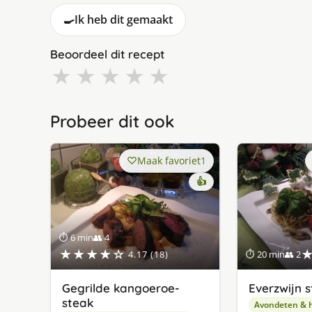
🍳
Ik heb dit gemaakt
Beoordeel dit recept
★
★
★
★
★
Probeer dit ook
Maak favoriet
1
👍
⏱ 6 min
👥 4
★★★★☆
4.17 (18)
⏱ 20 min
👥 2
Gegrilde kangoeroe-
Everzwijn s
steak
Avondeten & 