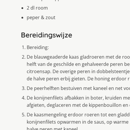
2 dl room
peper & zout
Bereidingswijze
Bereiding:
De blauwgeaderde kaas gladroeren met de room
helft van de geschilde en gehalveerde peren be
citroensap. De overige peren in dobbelsteentje
de halve peren erbij gieten. De honing erdoor r
De peerhelften bestuiven met kaneel en net voo
De konijnenfilets afbakken in boter, kruiden 
afgieten, deglaceren met de kippenbouillon en
De kaasmengeling erdoor roeren tot een gladd
konijnenfilets opwarmen in de saus, op warme
halve peren met kaneel.