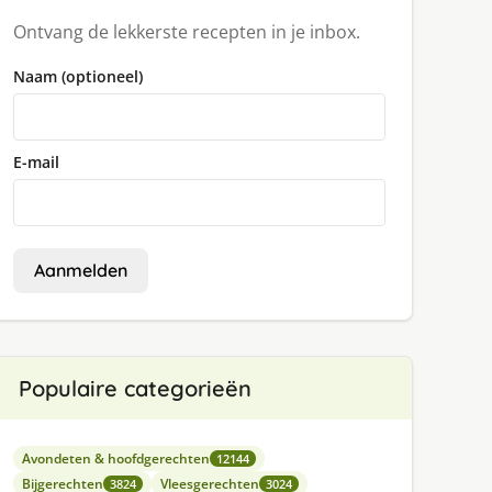
Ontvang de lekkerste recepten in je inbox.
Naam (optioneel)
E-mail
Aanmelden
Populaire categorieën
Avondeten & hoofdgerechten
12144
Bijgerechten
Vleesgerechten
3824
3024