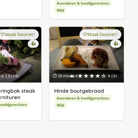
Avondeten & hoofdgerechten
Wild
Maak favoriet
1
Maak favoriet
1
👍
👍
★★★★☆
3.93 (14)
⏱ 35 min
👥 4
4 (9)
pringbok steak
Hinde boutgebraad
rnituren
Avondeten & hoofdgerechten
hoofdgerechten
Wild