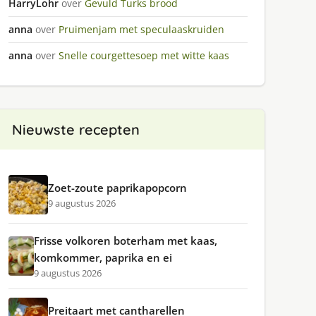
HarryLohr
over
Gevuld Turks brood
anna
over
Pruimenjam met speculaaskruiden
anna
over
Snelle courgettesoep met witte kaas
Nieuwste recepten
Zoet-zoute paprikapopcorn
9 augustus 2026
Frisse volkoren boterham met kaas,
komkommer, paprika en ei
9 augustus 2026
Preitaart met cantharellen