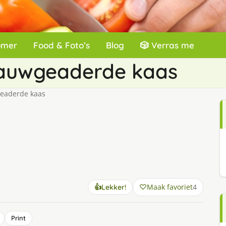
omer
Food & Foto’s
Blog
🎲 Verras me
blauwgeaderde kaas
geaderde kaas
Maak favoriet
4
👍
Lekker!
Print