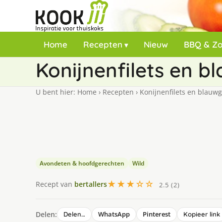
Home
Recepten
Nieuw
BBQ & Z
Konijnenfilets en 
U bent hier:
Home
›
Recepten
›
Konijnenfilets en blauw
Avondeten & hoofdgerechten
Wild
★★★☆☆
Recept van
bertallers
2.5 (2)
Delen:
WhatsApp
Pinterest
Delen…
Kopieer link