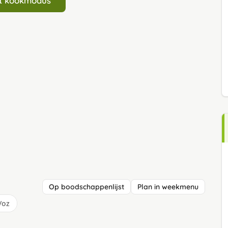
art kookmodus
Op boodschappenlijst
Plan in weekmenu
/oz