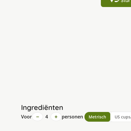
👩‍🍳 St
Ingrediënten
−
+
Voor
4
personen
Metrisch
US cups