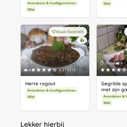
Avondeten & hoofdgerechten
Wild
Wild
Maak favoriet
6
👍
⏱ 20 min
👥 4
★★★★☆
★★★★☆
👥 4
4.27 (11)
Herte ragout
Gegrilde s
met zijn ga
Avondeten & hoofdgerechten
Avondeten & 
Wild
Wild
Lekker hierbij