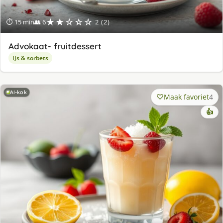
★★☆☆☆
⏱ 15 min
👥 6
2 (2)
Advokaat- fruitdessert
IJs & sorbets
AI-kok
Maak favoriet
4
👍