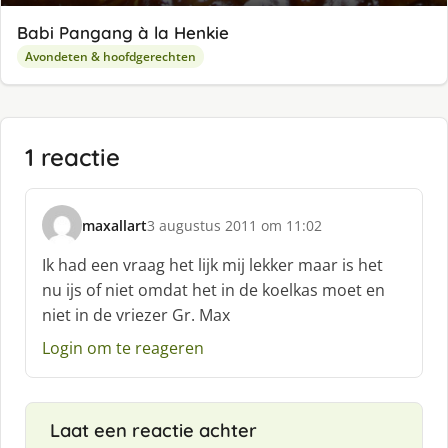
Babi Pangang à la Henkie
Avondeten & hoofdgerechten
1 reactie
maxallart
3 augustus 2011 om 11:02
s
c
Ik had een vraag het lijk mij lekker maar is het
h
nu ijs of niet omdat het in de koelkas moet en
r
niet in de vriezer Gr. Max
e
e
Login om te reageren
f
:
Laat een reactie achter