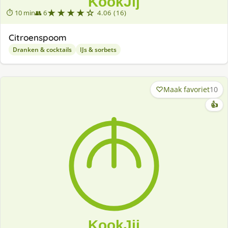
★★★★☆
⏱ 10 min
👥 6
4.06 (16)
Citroenspoom
Dranken & cocktails
IJs & sorbets
Maak favoriet
10
👍