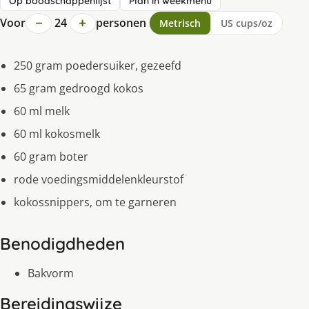
Op boodschappenlijst
Plan in weekmenu
−
+
Voor
24
personen
Metrisch
US cups/oz
250 gram poedersuiker, gezeefd
65 gram gedroogd kokos
60 ml melk
60 ml kokosmelk
60 gram boter
rode voedingsmiddelenkleurstof
kokossnippers, om te garneren
Benodigdheden
Bakvorm
Bereidingswijze