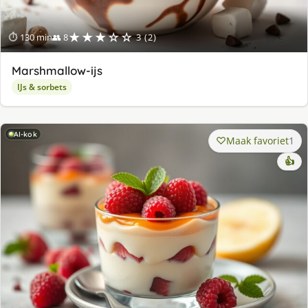
★★★☆☆
⏱ 130 min
👥 8
3 (2)
Marshmallow-ijs
IJs & sorbets
AI-kok
Maak favoriet
1
👍