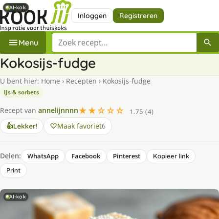
AI-kok
AI-kok
AI-kok
Inloggen
Registreren
Zoek een recept
Menu
Kokosijs-fudge
U bent hier:
Home
›
Recepten
›
Kokosijs-fudge
IJs & sorbets
★★☆☆☆
Recept van
annelijnnnn
1.75 (4)
Maak favoriet
6
👍
Lekker!
Delen:
WhatsApp
Facebook
Pinterest
Kopieer link
Print
AI-kok