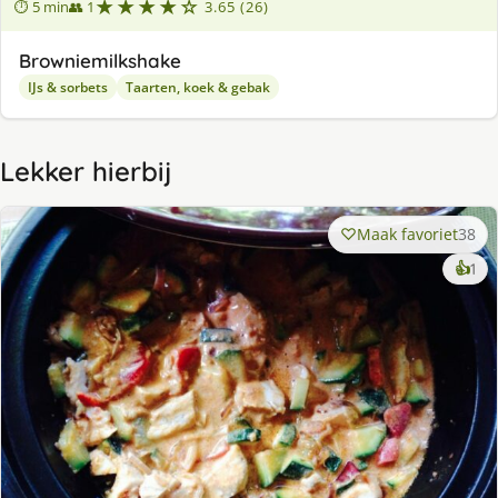
★★★★☆
⏱ 5 min
👥 1
3.65 (26)
Browniemilkshake
IJs & sorbets
Taarten, koek & gebak
Lekker hierbij
Maak favoriet
38
ke
👍
1
lek
ge