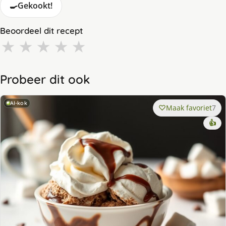
🍳
Gekookt!
Beoordeel dit recept
★
★
★
★
★
Probeer dit ook
AI-kok
Maak favoriet
7
👍