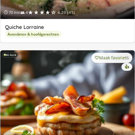
★★★★☆
⏱ 70 min
👥 4
4.29 (45)
Quiche Lorraine
Avondeten & hoofdgerechten
AI-kok
Maak favoriet
6
👍