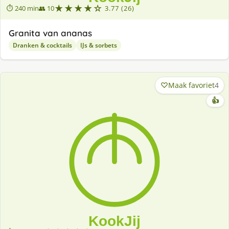
★★★★☆
⏱ 240 min
👥 10
3.77 (26)
Granita van ananas
Dranken & cocktails
IJs & sorbets
Maak favoriet
4
👍