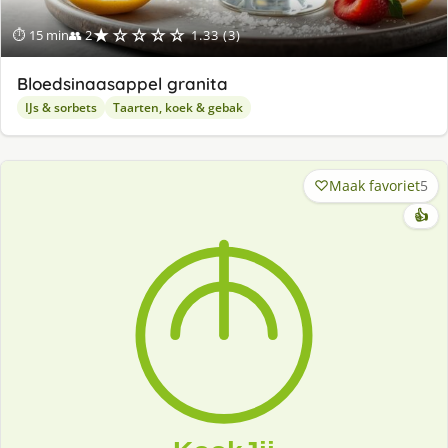
★☆☆☆☆
⏱ 15 min
👥 2
1.33 (3)
Bloedsinaasappel granita
IJs & sorbets
Taarten, koek & gebak
Maak favoriet
5
👍