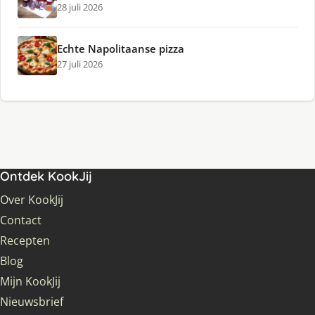
28 juli 2026
Echte Napolitaanse pizza
27 juli 2026
Ontdek KookJij
Over KookJij
Contact
Recepten
Blog
Mijn KookJij
Nieuwsbrief