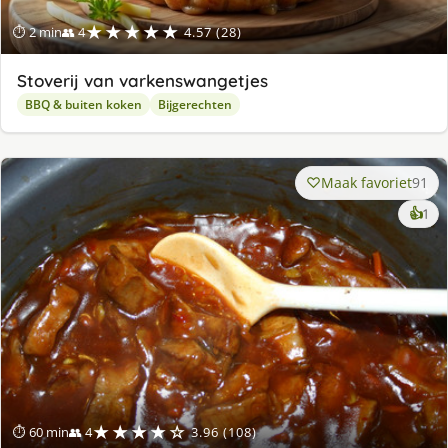
★★★★★
⏱ 2 min
👥 4
4.57 (28)
Stoverij van varkenswangetjes
BBQ & buiten koken
Bijgerechten
Maak favoriet
91
ke
👍
1
lek
ge
★★★★☆
⏱ 60 min
👥 4
3.96 (108)