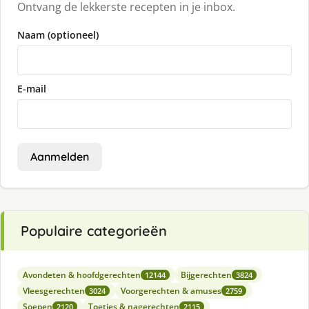
Ontvang de lekkerste recepten in je inbox.
Naam (optioneel)
E-mail
Aanmelden
Populaire categorieën
Avondeten & hoofdgerechten
Bijgerechten
12144
3824
Vleesgerechten
Voorgerechten & amuses
3024
2759
Soepen
Toetjes & nagerechten
2120
2115