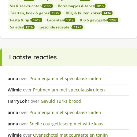
Vis & zeevruchten
Borrelhapjes & tapas
2095
2015
Taarten, koek & gebak
BBQ & buiten koken
1975
1434
Pasta & rijst
Groenten
Kip & gevogelte
1419
1312
1297
Salades
Gezonde recepten
1216
1177
Laatste reacties
anna
over
Pruimenjam met speculaaskruiden
Wilmie
over
Pruimenjam met speculaaskruiden
HarryLohr
over
Gevuld Turks brood
anna
over
Pruimenjam met speculaaskruiden
anna
over
Snelle courgettesoep met witte kaas
Wilmie
over
Ovenschotel met courgette en tonijn