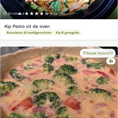
★★★★☆
⏱ 45 min
👥 4
4.39 (96)
Kip Pesto uit de oven
Avondeten & hoofdgerechten
Kip & gevogelte
Maak favoriet
3
👍