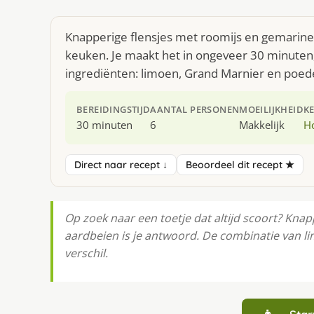
Knapperige flensjes met roomijs en gemarine
keuken. Je maakt het in ongeveer 30 minuten,
ingrediënten: limoen, Grand Marnier en poed
BEREIDINGSTIJD
AANTAL PERSONEN
MOEILIJKHEID
K
30 minuten
6
Makkelijk
H
Direct naar recept ↓
Beoordeel dit recept ★
Op zoek naar een toetje dat altijd scoort? Kna
aardbeien is je antwoord. De combinatie van 
verschil.