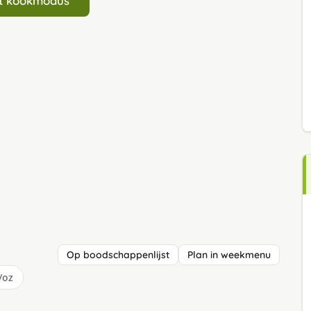
art kookmodus
Op boodschappenlijst
Plan in weekmenu
/oz