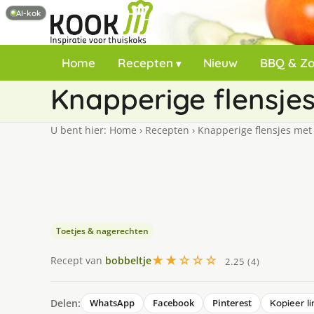
AI-kok
Home
Recepten
Nieuw
BBQ & Z
Knapperige flensje
U bent hier:
Home
›
Recepten
›
Knapperige flensjes met
Toetjes & nagerechten
★★☆☆☆
Recept van
bobbeltje
2.25 (4)
Delen:
WhatsApp
Facebook
Pinterest
Kopieer li