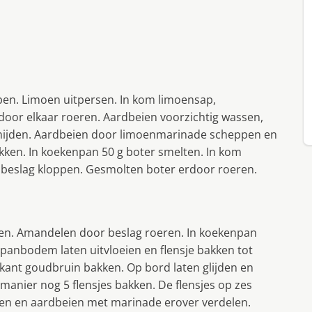
pen. Limoen uitpersen. In kom limoensap,
 door elkaar roeren. Aardbeien voorzichtig wassen,
 snijden. Aardbeien door limoenmarinade scheppen en
kken. In koekenpan 50 g boter smelten. In kom
d beslag kloppen. Gesmolten boter erdoor roeren.
rden. Amandelen door beslag roeren. In koekenpan
r panbodem laten uitvloeien en flensje bakken tot
rkant goudbruin bakken. Op bord laten glijden en
anier nog 5 flensjes bakken. De flensjes op zes
ppen en aardbeien met marinade erover verdelen.