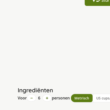
👩‍🍳 St
Ingrediënten
−
+
Voor
6
personen
Metrisch
US cups