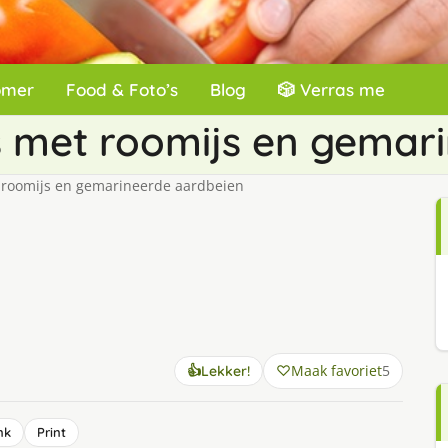
omer
Food & Foto’s
Blog
🎲 Verras me
s met roomijs en gemar
 roomijs en gemarineerde aardbeien
Maak favoriet
5
👍
Lekker!
nk
Print