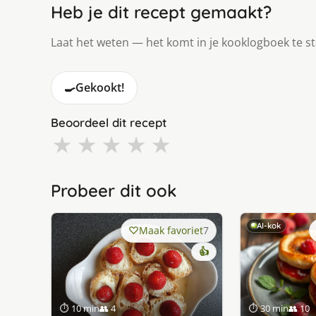
Heb je dit recept gemaakt?
Laat het weten — het komt in je kooklogboek te s
🍳
Gekookt!
Beoordeel dit recept
★
★
★
★
★
Probeer dit ook
AI-kok
Maak favoriet
7
👍
⏱ 10 min
👥 4
⏱ 30 min
👥 10