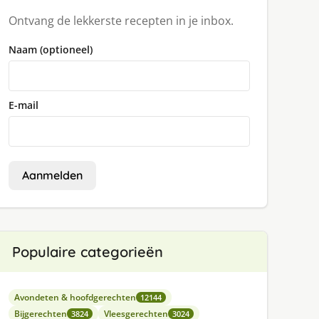
Ontvang de lekkerste recepten in je inbox.
Naam (optioneel)
E-mail
Aanmelden
Populaire categorieën
Avondeten & hoofdgerechten
12144
Bijgerechten
Vleesgerechten
3824
3024