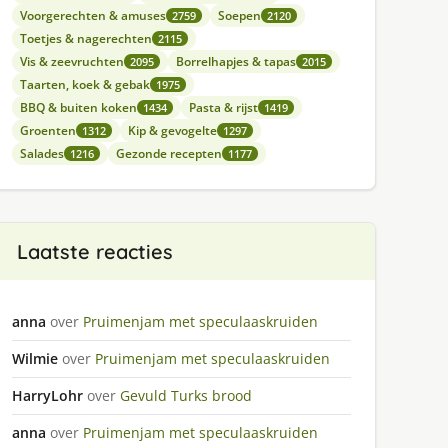
Voorgerechten & amuses
Soepen
2759
2120
Toetjes & nagerechten
2115
Vis & zeevruchten
Borrelhapjes & tapas
2095
2015
Taarten, koek & gebak
1975
BBQ & buiten koken
Pasta & rijst
1434
1419
Groenten
Kip & gevogelte
1312
1297
Salades
Gezonde recepten
1216
1177
Laatste reacties
anna
over
Pruimenjam met speculaaskruiden
Wilmie
over
Pruimenjam met speculaaskruiden
HarryLohr
over
Gevuld Turks brood
anna
over
Pruimenjam met speculaaskruiden