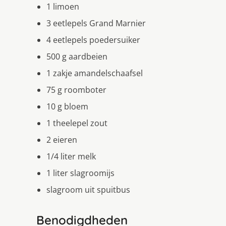
1 limoen
3 eetlepels Grand Marnier
4 eetlepels poedersuiker
500 g aardbeien
1 zakje amandelschaafsel
75 g roomboter
10 g bloem
1 theelepel zout
2 eieren
1/4 liter melk
1 liter slagroomijs
slagroom uit spuitbus
Benodigdheden