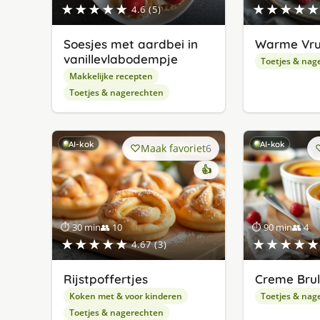
★★★★★
★★★★★
4.6 (5)
Soesjes met aardbei in
Warme Vru
vanillevlabodempje
Toetjes & nag
Makkelijke recepten
Toetjes & nagerechten
AI-kok
AI-kok
Maak favoriet
6
👍
⏱ 30 min
👥 10
⏱ 90 min
👥 4
★★★★★
★★★★★
4.67 (3)
Rijstpoffertjes
Creme Brul
Koken met & voor kinderen
Toetjes & nag
Toetjes & nagerechten