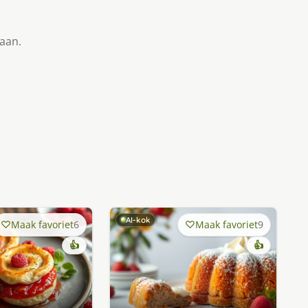
taan.
AI-kok
Maak favoriet
6
Maak favoriet
9
👍
👍