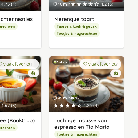
★★★★☆
4.75 (4)
⏱ 10 min
4.2 (5)
chtennestjes
Merenque taart
erechten
Taarten, koek & gebak
Toetjes & nagerechten
AI-kok
Maak favoriet
11
Maak favoriet
7
👍
👍
⏱ 45 min
👥 12
★★★★☆
4.67 (3)
4.25 (4)
ee (KookClub)
Luchtige mousse van
espresso en Tia Maria
erechten
Toetjes & nagerechten