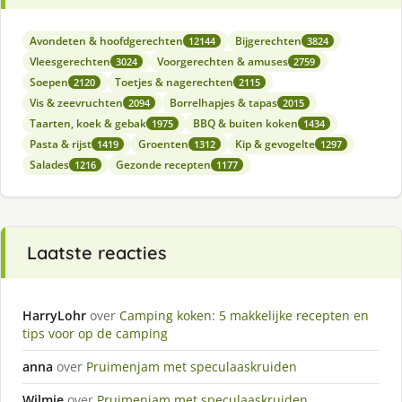
Avondeten & hoofdgerechten
Bijgerechten
12144
3824
Vleesgerechten
Voorgerechten & amuses
3024
2759
Soepen
Toetjes & nagerechten
2120
2115
Vis & zeevruchten
Borrelhapjes & tapas
2094
2015
Taarten, koek & gebak
BBQ & buiten koken
1975
1434
Pasta & rijst
Groenten
Kip & gevogelte
1419
1312
1297
Salades
Gezonde recepten
1216
1177
Laatste reacties
HarryLohr
over
Camping koken: 5 makkelijke recepten en
tips voor op de camping
anna
over
Pruimenjam met speculaaskruiden
Wilmie
over
Pruimenjam met speculaaskruiden