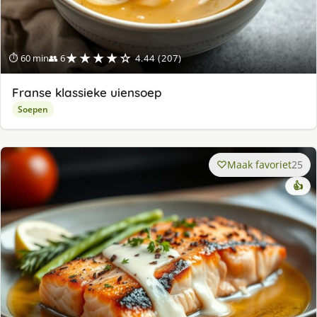
★★★★☆
⏱ 60 min
👥 6
4.44 (207)
Franse klassieke uiensoep
Soepen
Maak favoriet
25
👍