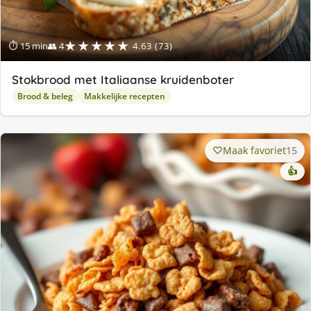
★★★★★
⏱ 15 min
👥 4
4.63 (73)
Stokbrood met Italiaanse kruidenboter
Brood & beleg
Makkelijke recepten
Maak favoriet
15
👍