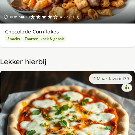
★★★★☆
⏱ 30 min
👥 10
4.27 (100)
Chocolade Cornflakes
Snacks
Taarten, koek & gebak
Lekker hierbij
Maak favoriet
39
👍