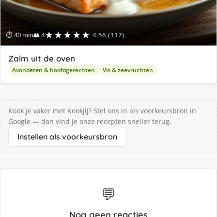
★★★★★
⏱ 40 min
👥 4
4.56 (117)
Zalm uit de oven
Avondeten & hoofdgerechten
Vis & zeevruchten
Kook je vaker met KookJij? Stel ons in als voorkeursbron in
Google — dan vind je onze recepten sneller terug.
Instellen als voorkeursbron
💬
Nog geen reacties