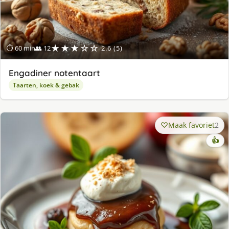
★★★☆☆
⏱ 60 min
👥 12
2.6 (5)
Engadiner notentaart
Taarten, koek & gebak
Maak favoriet
2
👍