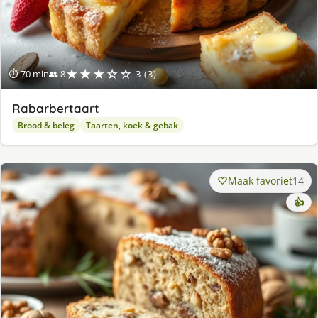
★★★☆☆
⏱ 70 min
👥 8
3 (3)
Rabarbertaart
Brood & beleg
Taarten, koek & gebak
Maak favoriet
14
👍