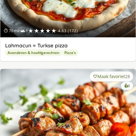
★★★★★
⏱ 70 min
👥 1
4.63 (172)
Lahmacun = Turkse pizza
Avondeten & hoofdgerechten
Pizza's
Maak favoriet
28
ke
👍
1
lek
ge