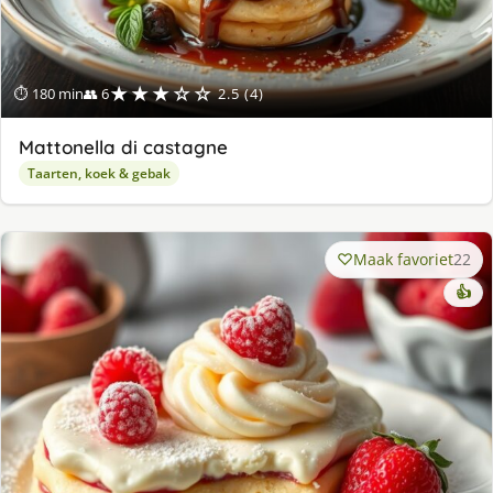
★★★☆☆
⏱ 180 min
👥 6
2.5 (4)
Mattonella di castagne
Taarten, koek & gebak
Maak favoriet
22
👍