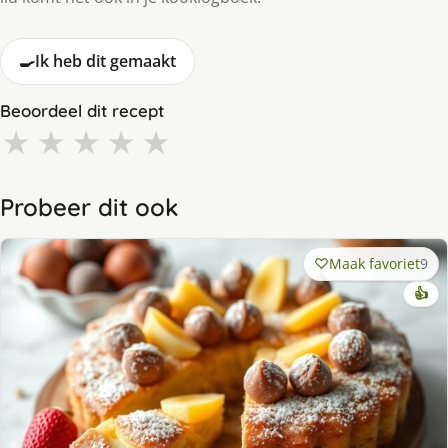
🍳
Ik heb dit gemaakt
Beoordeel dit recept
★
★
★
★
★
Probeer dit ook
Maak favoriet
9
👍