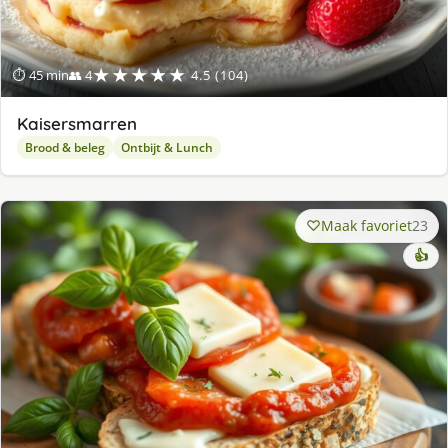
★★★★★
⏱ 45 min
👥 4
4.5 (104)
Kaisersmarren
Brood & beleg
Ontbijt & Lunch
Maak favoriet
23
👍