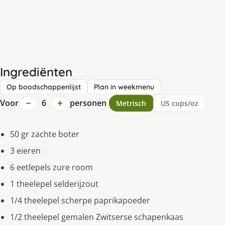
Ingrediënten
Op boodschappenlijst
Plan in weekmenu
−
+
Voor
6
personen
Metrisch
US cups/oz
50 gr zachte boter
3 eieren
6 eetlepels zure room
1 theelepel selderijzout
1/4 theelepel scherpe paprikapoeder
1/2 theelepel gemalen Zwitserse schapenkaas