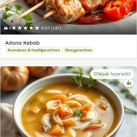
★★★★★
👥 4
4.67 (141)
Adana Kebab
Avondeten & hoofdgerechten
Vleesgerechten
Maak favoriet
85
👍