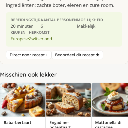
ingrediënten: zachte boter, eieren en zure room.
BEREIDINGSTIJD
AANTAL PERSONEN
MOEILIJKHEID
20 minuten
6
Makkelijk
KEUKEN
HERKOMST
Europese
Zwitserland
Direct naar recept ↓
Beoordeel dit recept ★
Misschien ook lekker
Rabarbertaart
Engadiner
Mattonella di
notentaart
castagne