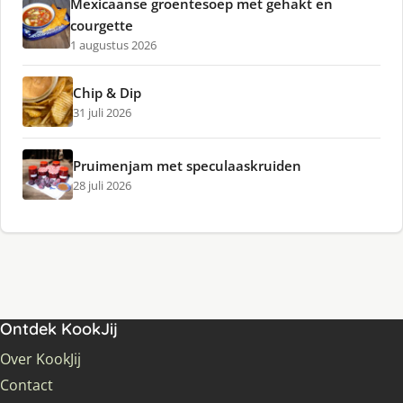
Mexicaanse groentesoep met gehakt en
courgette
1 augustus 2026
Chip & Dip
31 juli 2026
Pruimenjam met speculaaskruiden
28 juli 2026
Ontdek KookJij
Over KookJij
Contact