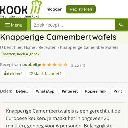
Inloggen
Registreren
Zoek een recept
Menu
Knapperige Camembertwafels
U bent hier:
Home
›
Recepten
›
Knapperige Camembertwafels
Taarten, koek & gebak
★★★☆☆
Recept van
bobbeltje
3.25 (4)
Maak favoriet
1
👍
Lekker!
Delen:
WhatsApp
Pinterest
Delen…
Kopieer link
Print
Knapperige Camembertwafels is een gerecht uit de
Europese keuken. Je maakt het in ongeveer 20
minuten, genoeg voor 6 personen. Belangrijkste