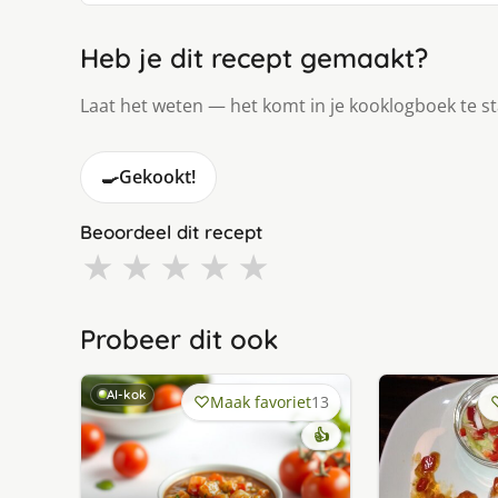
Heb je dit recept gemaakt?
Laat het weten — het komt in je kooklogboek te s
🍳
Gekookt!
Beoordeel dit recept
★
★
★
★
★
Probeer dit ook
AI-kok
Maak favoriet
13
👍