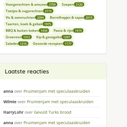
Voorgerechten & amuses
Soepen
2759
2120
Toetjes & nagerechten
2115
Vis & zeevruchten
Borrelhapjes & tapas
2094
2015
Taarten, koek & gebak
1975
BBQ & buiten koken
Pasta & rijst
1434
1419
Groenten
Kip & gevogelte
1312
1297
Salades
Gezonde recepten
1216
1177
Laatste reacties
anna
over
Pruimenjam met speculaaskruiden
Wilmie
over
Pruimenjam met speculaaskruiden
HarryLohr
over
Gevuld Turks brood
anna
over
Pruimenjam met speculaaskruiden