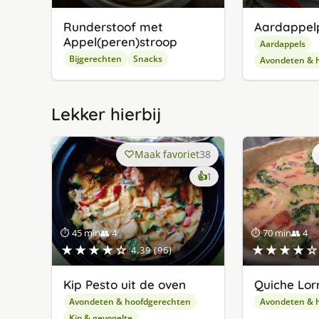
Runderstoof met
Aardappel
Appel(peren)stroop
Aardappels
Bijgerechten
Snacks
Avondeten & 
Lekker hierbij
Maak favoriet
38
keer
👍
1
lekker
gevonden
⏱ 45 min
👥 4
⏱ 70 min
👥 4
★★★★☆
★★★★☆
4.39 (96)
Kip Pesto uit de oven
Quiche Lor
Avondeten & hoofdgerechten
Avondeten & 
Kip & gevogelte