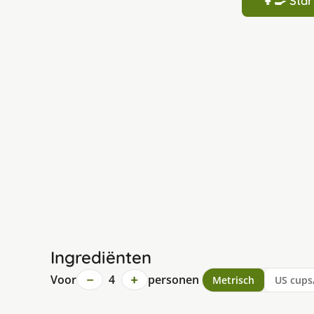
👩‍🍳 St
Ingrediënten
−
+
Voor
4
personen
Metrisch
US cups