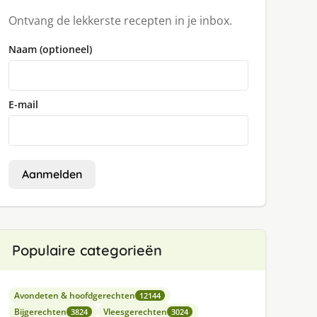
Ontvang de lekkerste recepten in je inbox.
Naam (optioneel)
E-mail
Aanmelden
Populaire categorieën
Avondeten & hoofdgerechten
12144
Bijgerechten
Vleesgerechten
3824
3024