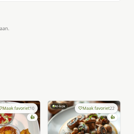
taan.
AI-kok
Maak favoriet
10
Maak favoriet
22
👍
👍