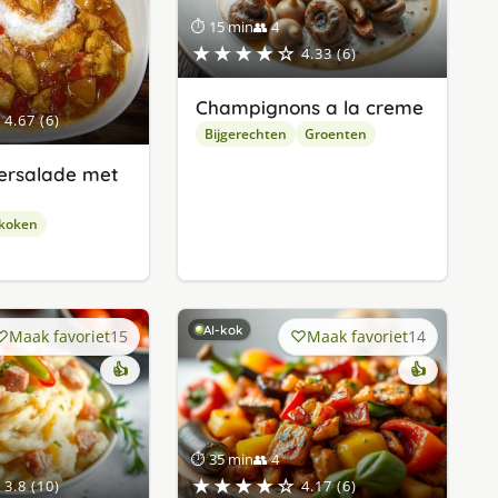
⏱ 15 min
👥 4
★★★★☆
4.33 (6)
Champignons a la creme
4.67 (6)
Bijgerechten
Groenten
rsalade met
 koken
AI-kok
Maak favoriet
15
Maak favoriet
14
👍
👍
⏱ 35 min
👥 4
★★★★☆
3.8 (10)
4.17 (6)