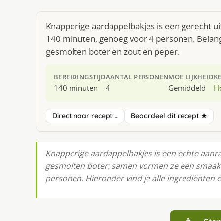
Knapperige aardappelbakjes is een gerecht ui
140 minuten, genoeg voor 4 personen. Belangr
gesmolten boter en zout en peper.
BEREIDINGSTIJD
AANTAL PERSONEN
MOEILIJKHEID
K
140 minuten
4
Gemiddeld
H
Direct naar recept ↓
Beoordeel dit recept ★
Knapperige aardappelbakjes is een echte aanra
gesmolten boter: samen vormen ze een smaakvol
personen. Hieronder vind je alle ingrediënten e