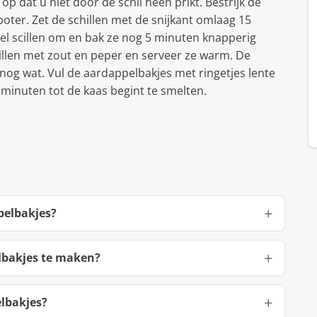
op dat u niet door de schil heen prikt. Bestrijk de
ter. Zet de schillen met de snijkant omlaag 15
el scillen om en bak ze nog 5 minuten knapperig
illen met zout en peper en serveer ze warm. De
nog wat. Vul de aardappelbakjes met ringetjes lente
5 minuten tot de kaas begint te smelten.
pelbakjes?
lbakjes te maken?
lbakjes?