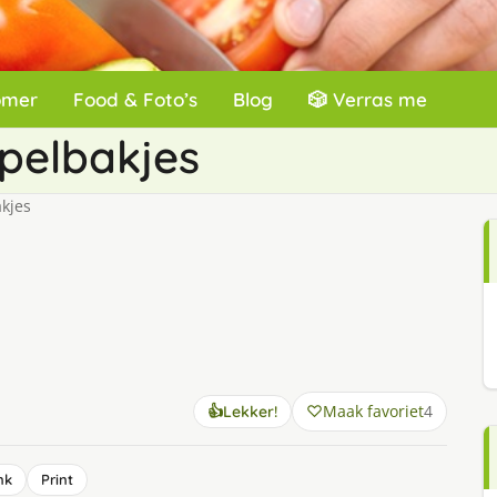
omer
Food & Foto’s
Blog
🎲 Verras me
pelbakjes
kjes
Maak favoriet
4
👍
Lekker!
nk
Print