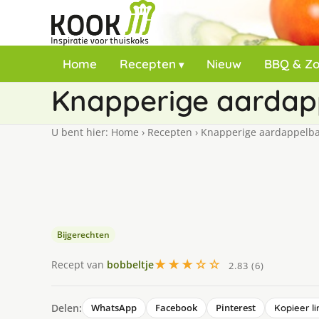
Home
Recepten
Nieuw
BBQ & Z
Knapperige aardap
U bent hier:
Home
›
Recepten
›
Knapperige aardappelba
Bijgerechten
★★★☆☆
Recept van
bobbeltje
2.83 (6)
Delen:
WhatsApp
Facebook
Pinterest
Kopieer li