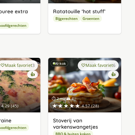
puree extra
Ratatouille ‘hot stuff’
Bijgerechten
Groenten
hoofdgerechten
AI-kok
Maak favoriet
3
Maak favoriet
6
👍
👍
⏱ 2 min
👥 4
★★★★★
4.29 (45)
4.57 (28)
raine
Stoverij van
varkenswangetjes
hoofdgerechten
BBQ & buiten koken