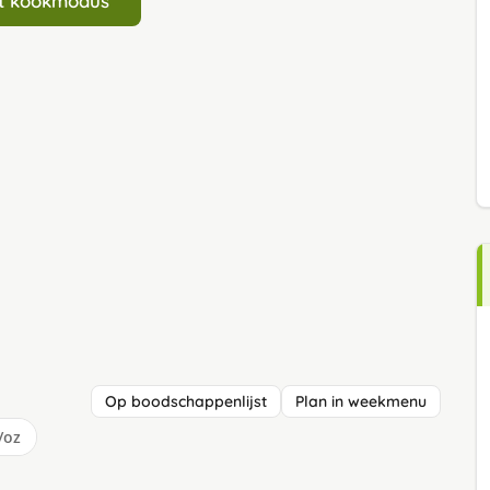
art kookmodus
Op boodschappenlijst
Plan in weekmenu
/oz