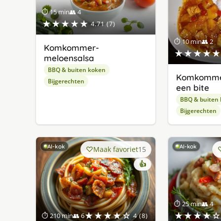
⏱ 15 min
👥 4
★★★★★
4.71 (7)
⏱ 10 min
👥 2
Komkommer-
★★★★★
meloensalsa
BBQ & buiten koken
Komkomme
Bijgerechten
een bite
BBQ & buiten
Bijgerechten
AI-kok
AI-kok
Maak favoriet
15
👍
⏱ 25 min
👥 4
★★★★☆
★★★★☆
⏱ 210 min
👥 6
4 (8)