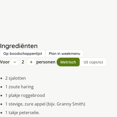
Ingrediënten
Op boodschappenlijst
Plan in weekmenu
−
+
Voor
2
personen
Metrisch
US cups/oz
2 sjalotten
1 zoute haring
1 plakje roggebrood
1 stevige, zure appel (bijv. Granny Smith)
1 takje peterselie.