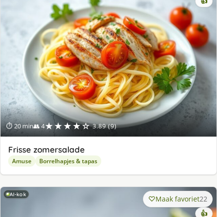
👍
★★★★☆
⏱ 20 min
👥 4
3.89 (9)
Frisse zomersalade
Amuse
Borrelhapjes & tapas
AI-kok
Maak favoriet
22
👍