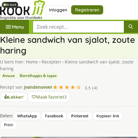
AI-kok
AI-kok
AI-kok
AI-kok
AI-kok
Inloggen
Registreren
Zoek een recept
Menu
Kleine sandwich van sjalot, zoute
haring
U bent hier:
Home
›
Recepten
›
Kleine sandwich van sjalot, zoute
haring
Amuse
Borrelhapjes & tapas
★★★★☆
Recept van
jvandenoever
3.5 (4)
Maak favoriet
3
👍
Lekker!
Delen:
WhatsApp
Facebook
Pinterest
Kopieer link
Print