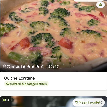
👍
★★★★☆
⏱ 70 min
👥 4
4.29 (45)
Quiche Lorraine
Avondeten & hoofdgerechten
AI-kok
Maak favoriet
6