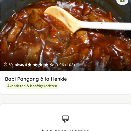
ke
👍
1
lek
ge
★★★★☆
⏱ 60 min
👥 4
3.96 (108)
Babi Pangang à la Henkie
Avondeten & hoofdgerechten
💬