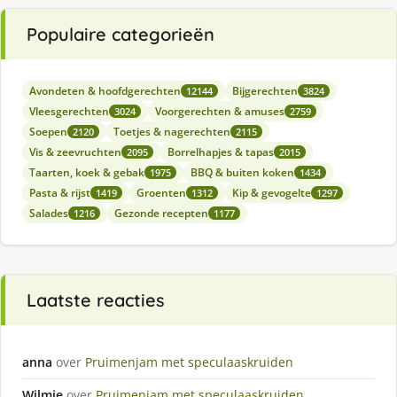
Populaire categorieën
Avondeten & hoofdgerechten
Bijgerechten
12144
3824
Vleesgerechten
Voorgerechten & amuses
3024
2759
Soepen
Toetjes & nagerechten
2120
2115
Vis & zeevruchten
Borrelhapjes & tapas
2095
2015
Taarten, koek & gebak
BBQ & buiten koken
1975
1434
Pasta & rijst
Groenten
Kip & gevogelte
1419
1312
1297
Salades
Gezonde recepten
1216
1177
Laatste reacties
anna
over
Pruimenjam met speculaaskruiden
Wilmie
over
Pruimenjam met speculaaskruiden