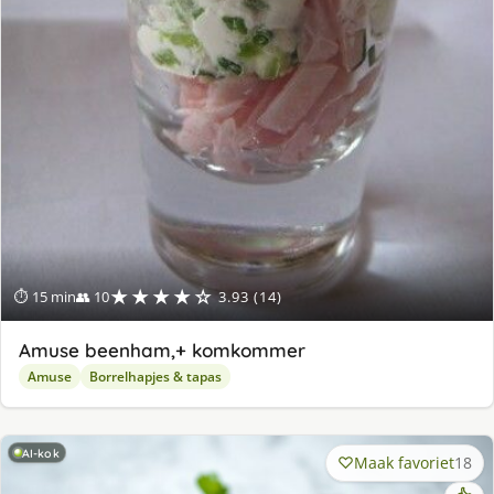
★★★★☆
⏱ 15 min
👥 10
3.93 (14)
Amuse beenham,+ komkommer
Amuse
Borrelhapjes & tapas
AI-kok
Maak favoriet
18