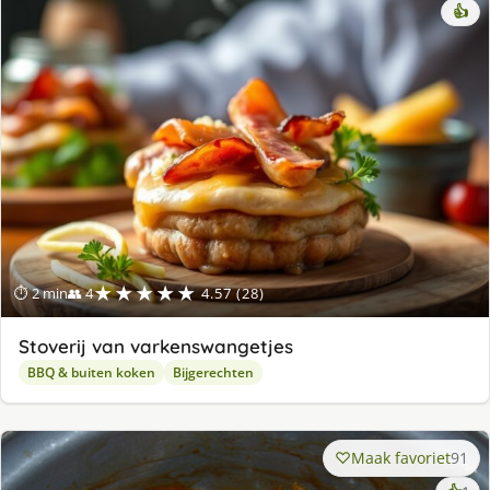
👍
★★★★★
⏱ 2 min
👥 4
4.57 (28)
Stoverij van varkenswangetjes
BBQ & buiten koken
Bijgerechten
Maak favoriet
91