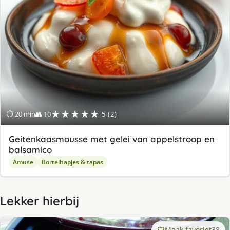
★★★★★
⏱ 20 min
👥 10
5 (2)
Geitenkaasmousse met gelei van appelstroop en
balsamico
Amuse
Borrelhapjes & tapas
Lekker hierbij
Maak favoriet
38