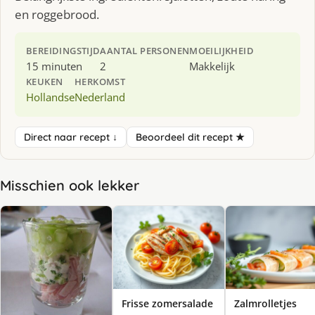
en roggebrood.
BEREIDINGSTIJD
AANTAL PERSONEN
MOEILIJKHEID
15 minuten
2
Makkelijk
KEUKEN
HERKOMST
Hollandse
Nederland
Direct naar recept ↓
Beoordeel dit recept ★
Misschien ook lekker
Frisse zomersalade
Zalmrolletjes