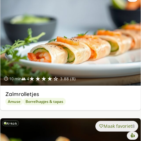
★★★★☆
⏱ 10 min
👥 4
3.88 (8)
Zalmrolletjes
Amuse
Borrelhapjes & tapas
AI-kok
Maak favoriet
8
👍