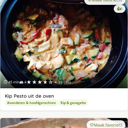
ke
👍
1
lek
ge
★★★★☆
⏱ 45 min
👥 4
4.39 (96)
Kip Pesto uit de oven
Avondeten & hoofdgerechten
Kip & gevogelte
Maak favoriet
3