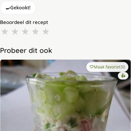
🍳
Gekookt!
Beoordeel dit recept
★
★
★
★
★
Probeer dit ook
Maak favoriet
30
👍