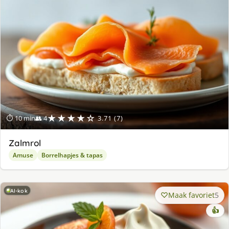
★★★★☆
⏱ 10 min
👥 4
3.71 (7)
Zalmrol
Amuse
Borrelhapjes & tapas
AI-kok
Maak favoriet
5
👍