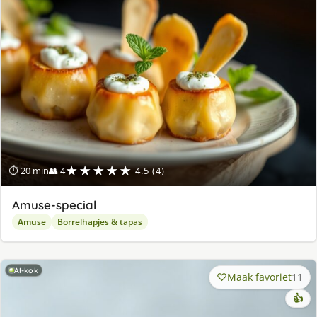
★★★★★
⏱ 20 min
👥 4
4.5 (4)
Amuse-special
Amuse
Borrelhapjes & tapas
AI-kok
Maak favoriet
11
👍