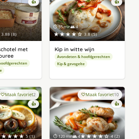
👍
👍
⏱ 55 min
👥 4
★★★★☆
3.88 (8)
3.8 (5)
chotel met
Kip in witte wijn
puree
Avondeten & hoofdgerechten
hoofdgerechten
Kip & gevogelte
e
Maak favoriet
2
Maak favoriet
10
👍
👍
★★★★★
★★★★☆
5 (1)
⏱ 120 min
👥 4
4 (2)