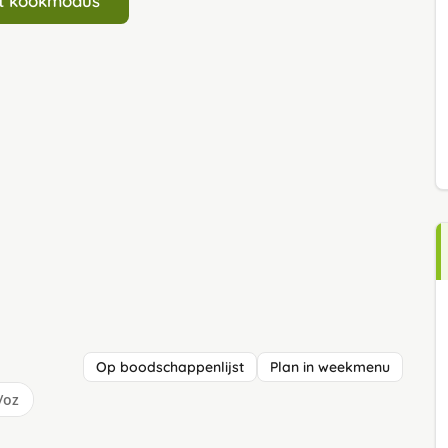
art kookmodus
Op boodschappenlijst
Plan in weekmenu
/oz