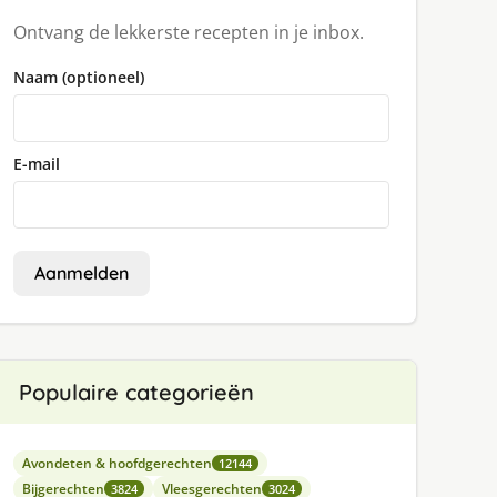
Ontvang de lekkerste recepten in je inbox.
Naam (optioneel)
E-mail
Aanmelden
Populaire categorieën
Avondeten & hoofdgerechten
12144
Bijgerechten
Vleesgerechten
3824
3024