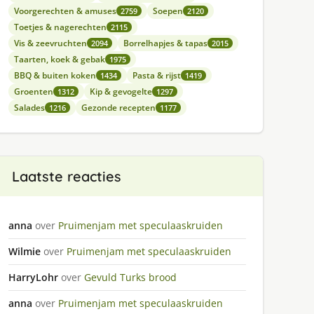
Voorgerechten & amuses
Soepen
2759
2120
Toetjes & nagerechten
2115
Vis & zeevruchten
Borrelhapjes & tapas
2094
2015
Taarten, koek & gebak
1975
BBQ & buiten koken
Pasta & rijst
1434
1419
Groenten
Kip & gevogelte
1312
1297
Salades
Gezonde recepten
1216
1177
Laatste reacties
anna
over
Pruimenjam met speculaaskruiden
Wilmie
over
Pruimenjam met speculaaskruiden
HarryLohr
over
Gevuld Turks brood
anna
over
Pruimenjam met speculaaskruiden