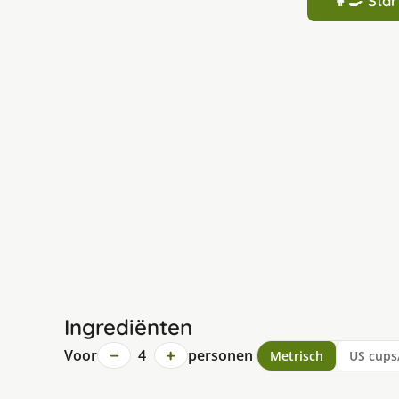
👩‍🍳 St
Ingrediënten
−
+
Voor
4
personen
Metrisch
US cups