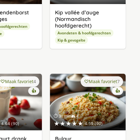
eendenborst
Kip vallée d’auge
ges
(Normandisch
hoofdgerecht)
hoofdgerechten
Avondeten & hoofdgerechten
e
Kip & gevogelte
Maak favoriet
4
Maak favoriet
7
👍
👍
⏱ 30 min
👥 4
★★★★★
4.64 (90)
4.59 (90)
gurt drank
Bulgur