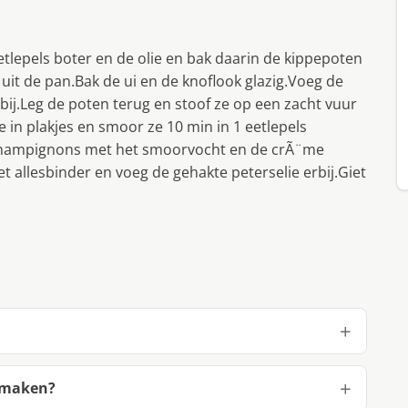
eetlepels boter en de olie en bak daarin de kippepoten
uit de pan.Bak de ui en de knoflook glazig.Voeg de
bij.Leg de poten terug en stoof ze op een zacht vuur
in plakjes en smoor ze 10 min in 1 eetlepels
 champignons met het smoorvocht en de crÃ¨me
 allesbinder en voeg de gehakte peterselie erbij.Giet
e maken?