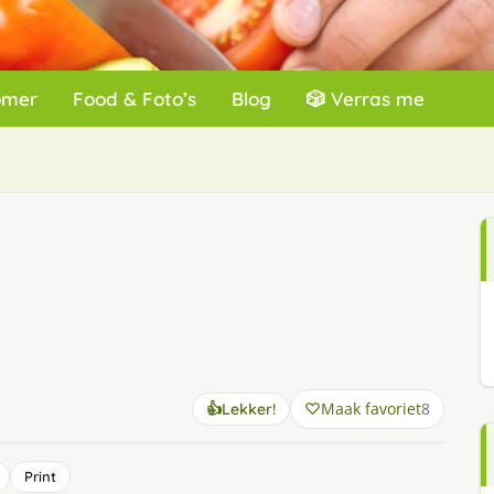
omer
Food & Foto’s
Blog
🎲 Verras me
Maak favoriet
8
👍
Lekker!
Print