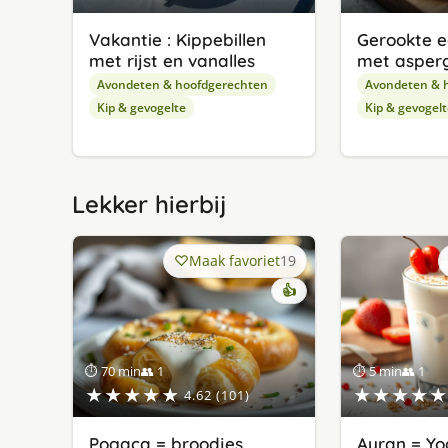
Vakantie : Kippebillen
Gerookte 
met rijst en vanalles
met asper
Avondeten & hoofdgerechten
Avondeten & 
Kip & gevogelte
Kip & gevogelt
Lekker hierbij
Maak favoriet
19
👍
⏱ 70 min
👥 1
⏱ 5 min
👥 1
★★★★★
★★★★★
4.62 (101)
Pogaça = broodjes
Ayran = Yo