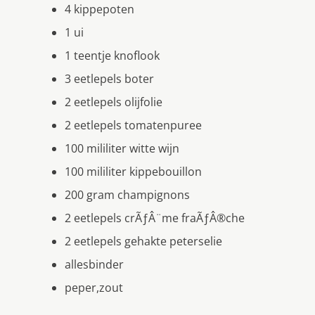
4 kippepoten
1 ui
1 teentje knoflook
3 eetlepels boter
2 eetlepels olijfolie
2 eetlepels tomatenpuree
100 mililiter witte wijn
100 mililiter kippebouillon
200 gram champignons
2 eetlepels crÃƒÂ¨me fraÃƒÂ®che
2 eetlepels gehakte peterselie
allesbinder
peper,zout