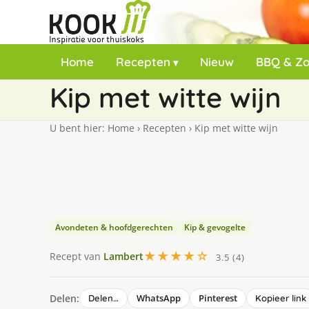
Home
Recepten
Nieuw
BBQ & Z
Kip met witte wijn
U bent hier:
Home
›
Recepten
›
Kip met witte wijn
Avondeten & hoofdgerechten
Kip & gevogelte
★★★★☆
Recept van
Lambert
3.5 (4)
Delen:
WhatsApp
Pinterest
Delen…
Kopieer link