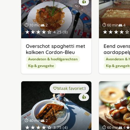
👍
⏱ 10 min
👥 2
⏱ 60 min
👥 4
★★★★☆
★★★★☆
4.25 (8)
Overschot spaghetti met
Eend ovens
kalkoen Cordon-Bleu
aardappel
Avondeten & hoofdgerechten
Avondeten & 
Kip & gevogelte
Kip & gevogelt
Maak favoriet
3
👍
⏱ 40 min
👥 2
★★★★☆
3.75 (4)
⏱ 60 min
👥 4