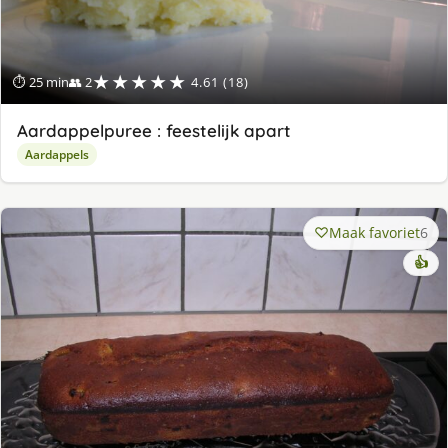
★★★★★
⏱ 25 min
👥 2
4.61 (18)
Aardappelpuree : feestelijk apart
Aardappels
Maak favoriet
6
👍