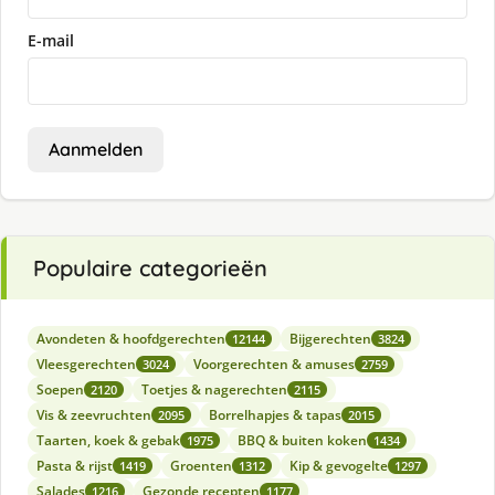
E-mail
Aanmelden
Populaire categorieën
Avondeten & hoofdgerechten
Bijgerechten
12144
3824
Vleesgerechten
Voorgerechten & amuses
3024
2759
Soepen
Toetjes & nagerechten
2120
2115
Vis & zeevruchten
Borrelhapjes & tapas
2095
2015
Taarten, koek & gebak
BBQ & buiten koken
1975
1434
Pasta & rijst
Groenten
Kip & gevogelte
1419
1312
1297
Salades
Gezonde recepten
1216
1177