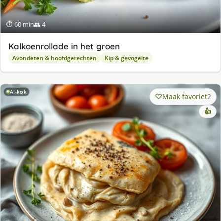
⏱ 60 min
👥 4
Kalkoenrollade in het groen
Avondeten & hoofdgerechten
Kip & gevogelte
AI-kok
Maak favoriet
2
👍