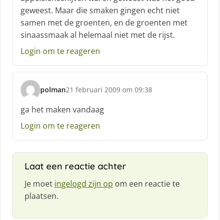
:
geweest. Maar die smaken gingen echt niet
samen met de groenten, en de groenten met
sinaassmaak al helemaal niet met de rijst.
Login om te reageren
polman
21 februari 2009 om 09:38
s
c
ga het maken vandaag
h
Login om te reageren
r
e
e
f
Laat een reactie achter
:
Je moet
ingelogd zijn op
om een reactie te
plaatsen.