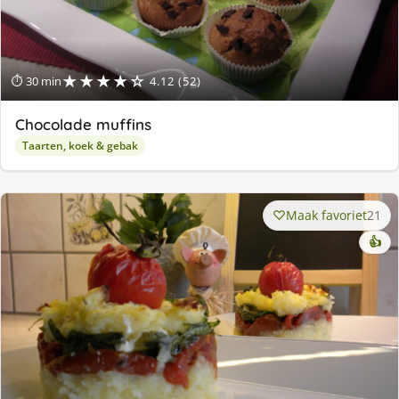
★★★★☆
⏱ 30 min
4.12 (52)
Chocolade muffins
Taarten, koek & gebak
Maak favoriet
21
👍