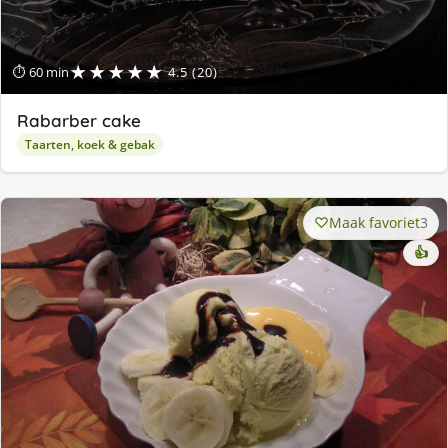
★★★★★
⏱ 60 min
4.5 (20)
Rabarber cake
Taarten, koek & gebak
Maak favoriet
3
👍