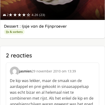
★★★★☆
👥 2
4.26 (23)
Dessert : Ijsje van de Fijnproever
IJs & sorbets
2 reacties
jasmien
29 november 2010 om 13:39
s
c
De kip was lekker, maar de smaak van de
h
aardappel en prei gekookt in sinaasappelsap
r
was echt bizar en al helemaal niet te
e
combineren met rijst. Als het enkel de kip en de
e
f
appelsienschijven waren geweest was het goed