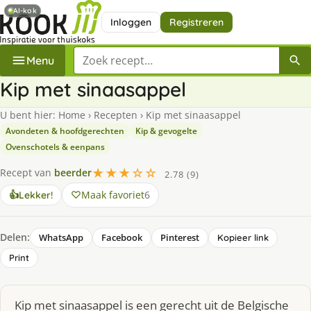
AI-kok
Inloggen
Registreren
Zoek een recept
Menu
Kip met sinaasappel
U bent hier:
Home
›
Recepten
›
Kip met sinaasappel
Avondeten & hoofdgerechten
Kip & gevogelte
Ovenschotels & eenpans
★★★☆☆
Recept van
beerder
2.78 (9)
Maak favoriet
6
👍
Lekker!
Delen:
WhatsApp
Facebook
Pinterest
Kopieer link
Print
Kip met sinaasappel is een gerecht uit de Belgische