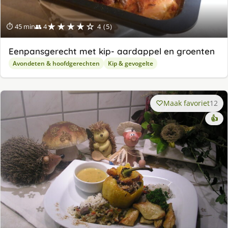
★★★★☆
⏱ 45 min
👥 4
4 (5)
Eenpansgerecht met kip- aardappel en groenten
Avondeten & hoofdgerechten
Kip & gevogelte
Maak favoriet
12
👍