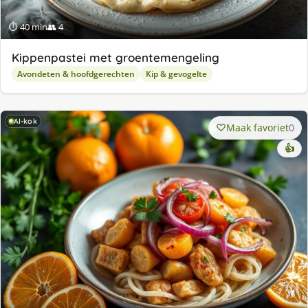
⏱ 40 min
👥 4
Kippenpastei met groentemengeling
Avondeten & hoofdgerechten
Kip & gevogelte
AI-kok
Maak favoriet
0
👍