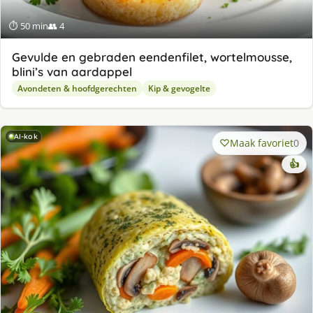
⏱ 50 min
👥 4
Gevulde en gebraden eendenfilet, wortelmousse,
blini’s van aardappel
Avondeten & hoofdgerechten
Kip & gevogelte
AI-kok
Maak favoriet
0
👍