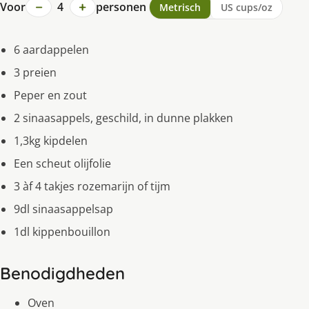
−
+
Voor
4
personen
Metrisch
US cups/oz
6 aardappelen
3 preien
Peper en zout
2 sinaasappels, geschild, in dunne plakken
1,3kg kipdelen
Een scheut olijfolie
3 àf 4 takjes rozemarijn of tijm
9dl sinaasappelsap
1dl kippenbouillon
Benodigdheden
Oven