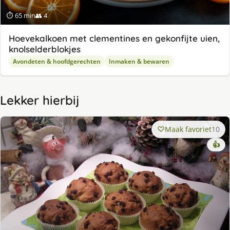
⏱ 65 min
👥 4
Hoevekalkoen met clementines en gekonfijte uien,
knolselderblokjes
Avondeten & hoofdgerechten
Inmaken & bewaren
Lekker hierbij
Maak favoriet
10
👍