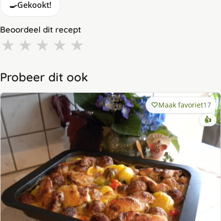
🍳
Gekookt!
Beoordeel dit recept
★
★
★
★
★
Probeer dit ook
Maak favoriet
17
👍