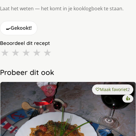
Laat het weten — het komt in je kooklogboek te staan.
🍳
Gekookt!
Beoordeel dit recept
★
★
★
★
★
Probeer dit ook
Maak favoriet
2
👍