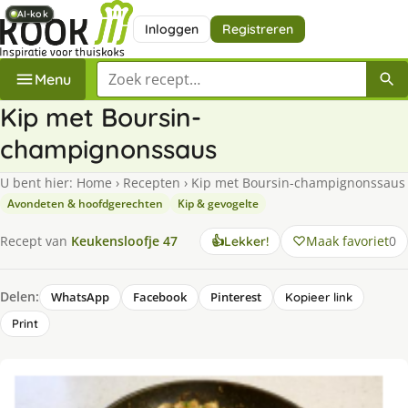
AI-kok
AI-kok
AI-kok
AI-kok
Inloggen
Registreren
Zoek een recept
Menu
Kip met Boursin-
champignonssaus
U bent hier:
Home
›
Recepten
›
Kip met Boursin-champignonssaus
Avondeten & hoofdgerechten
Kip & gevogelte
Maak favoriet
0
Recept van
Keukensloofje 47
👍
Lekker!
Delen:
WhatsApp
Facebook
Pinterest
Kopieer link
Print