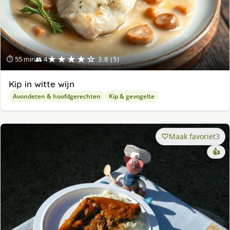
★★★★☆
⏱ 55 min
👥 4
3.8 (5)
Kip in witte wijn
Avondeten & hoofdgerechten
Kip & gevogelte
Maak favoriet
3
👍