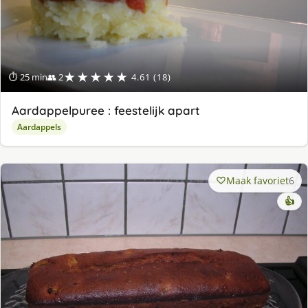
★★★★★
⏱ 25 min
👥 2
4.61 (18)
Aardappelpuree : feestelijk apart
Aardappels
Maak favoriet
6
👍