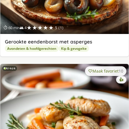
★★★★★
⏱ 60 min
👥 4
5 (1)
Gerookte eendenborst met asperges
Avondeten & hoofdgerechten
Kip & gevogelte
AI-kok
Maak favoriet
10
👍