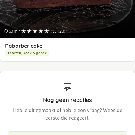
★★★★★
⏱ 60 min
4.5 (20)
Rabarber cake
Taarten, koek & gebak
💬
Nog geen reacties
Heb je dit gemaakt of heb je een vraag? Wees de
eerste die reageert.