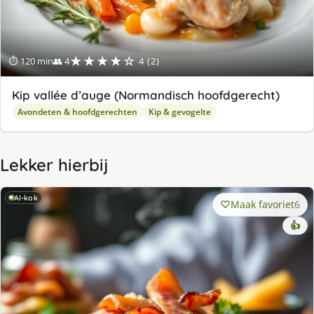
★★★★☆
⏱ 120 min
👥 4
4 (2)
Kip vallée d’auge (Normandisch hoofdgerecht)
Avondeten & hoofdgerechten
Kip & gevogelte
Lekker hierbij
AI-kok
Maak favoriet
6
👍