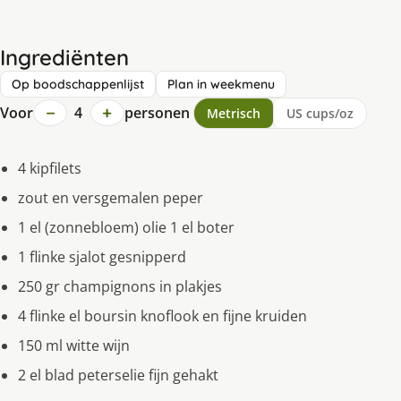
Ingrediënten
Op boodschappenlijst
Plan in weekmenu
−
+
Voor
4
personen
Metrisch
US cups/oz
4 kipfilets
zout en versgemalen peper
1 el (zonnebloem) olie 1 el boter
1 flinke sjalot gesnipperd
250 gr champignons in plakjes
4 flinke el boursin knoflook en fijne kruiden
150 ml witte wĳn
2 el blad peterselie fijn gehakt