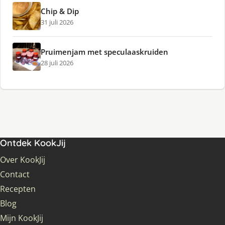
Chip & Dip
31 juli 2026
Pruimenjam met speculaaskruiden
28 juli 2026
Ontdek KookJij
Over KookJij
Contact
Recepten
Blog
Mijn KookJij