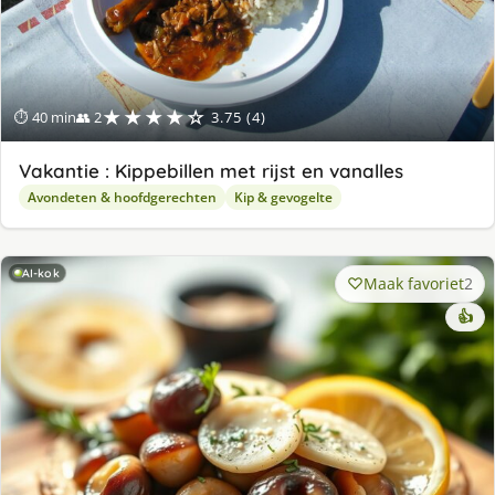
★★★★☆
⏱ 40 min
👥 2
3.75 (4)
Vakantie : Kippebillen met rijst en vanalles
Avondeten & hoofdgerechten
Kip & gevogelte
AI-kok
Maak favoriet
2
👍