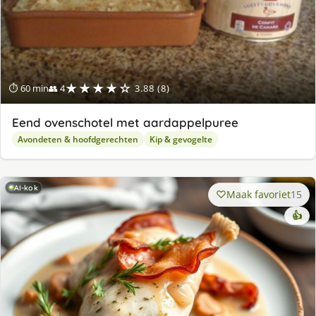
★★★★☆
⏱ 60 min
👥 4
3.88 (8)
Eend ovenschotel met aardappelpuree
Avondeten & hoofdgerechten
Kip & gevogelte
AI-kok
Maak favoriet
15
👍