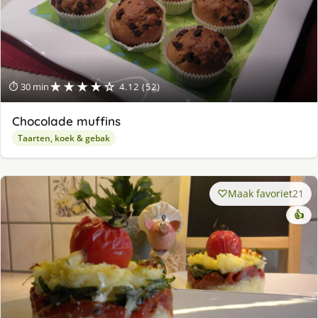
★★★★☆
⏱ 30 min
4.12 (52)
Chocolade muffins
Taarten, koek & gebak
Maak favoriet
21
👍