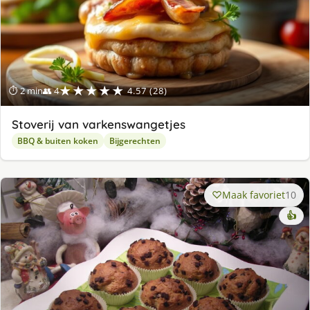
★★★★★
⏱ 2 min
👥 4
4.57 (28)
Stoverij van varkenswangetjes
BBQ & buiten koken
Bijgerechten
Maak favoriet
10
👍