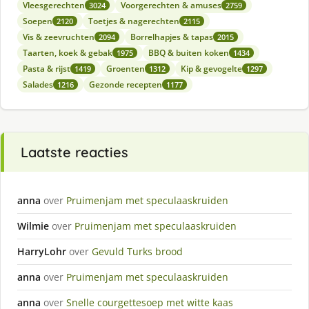
Vleesgerechten
Voorgerechten & amuses
3024
2759
Soepen
Toetjes & nagerechten
2120
2115
Vis & zeevruchten
Borrelhapjes & tapas
2094
2015
Taarten, koek & gebak
BBQ & buiten koken
1975
1434
Pasta & rijst
Groenten
Kip & gevogelte
1419
1312
1297
Salades
Gezonde recepten
1216
1177
Laatste reacties
anna
over
Pruimenjam met speculaaskruiden
Wilmie
over
Pruimenjam met speculaaskruiden
HarryLohr
over
Gevuld Turks brood
anna
over
Pruimenjam met speculaaskruiden
anna
over
Snelle courgettesoep met witte kaas