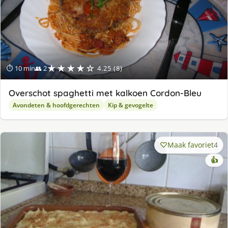
★★★★☆
⏱ 10 min
👥 2
4.25 (8)
Overschot spaghetti met kalkoen Cordon-Bleu
Avondeten & hoofdgerechten
Kip & gevogelte
Maak favoriet
4
👍