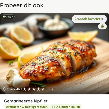
Probeer dit ook
AI-kok
Maak favoriet
10
👍
★★★★☆
⏱ 10 min
👥 4
3.6 (5)
Gemarineerde kipfilet
Avondeten & hoofdgerechten
BBQ & buiten koken