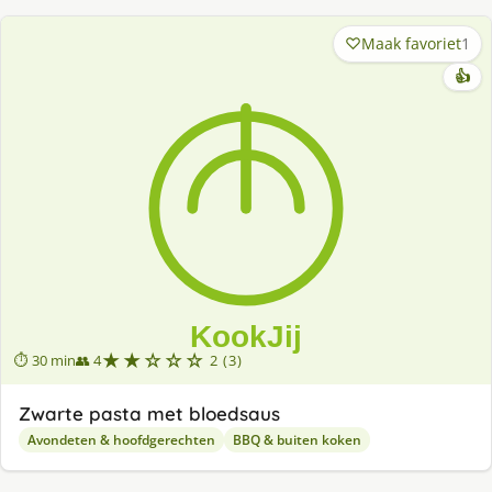
Maak favoriet
1
👍
★★☆☆☆
⏱ 30 min
👥 4
2 (3)
Zwarte pasta met bloedsaus
Avondeten & hoofdgerechten
BBQ & buiten koken