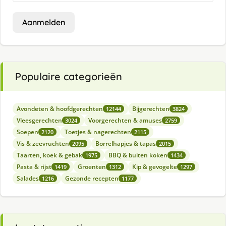
Aanmelden
Populaire categorieën
Avondeten & hoofdgerechten
Bijgerechten
12144
3824
Vleesgerechten
Voorgerechten & amuses
3024
2759
Soepen
Toetjes & nagerechten
2120
2115
Vis & zeevruchten
Borrelhapjes & tapas
2095
2015
Taarten, koek & gebak
BBQ & buiten koken
1975
1434
Pasta & rijst
Groenten
Kip & gevogelte
1419
1312
1297
Salades
Gezonde recepten
1216
1177