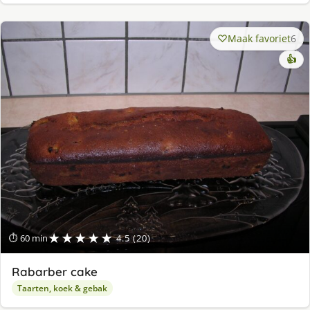
Maak favoriet
6
👍
★★★★★
⏱ 60 min
4.5 (20)
Rabarber cake
Taarten, koek & gebak