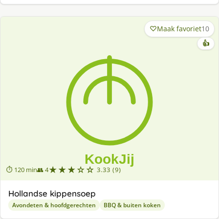
Maak favoriet
10
👍
★★★☆☆
⏱ 120 min
👥 4
3.33 (9)
Hollandse kippensoep
Avondeten & hoofdgerechten
BBQ & buiten koken