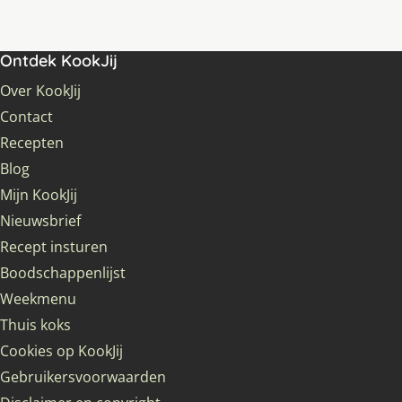
Ontdek KookJij
Over KookJij
Contact
Recepten
Blog
Mijn KookJij
Nieuwsbrief
Recept insturen
Boodschappenlijst
Weekmenu
Thuis koks
Cookies op KookJij
Gebruikersvoorwaarden