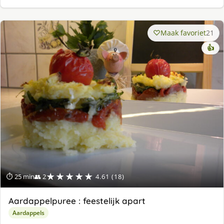
Maak favoriet
21
👍
★★★★★
⏱ 25 min
👥 2
4.61 (18)
Aardappelpuree : feestelijk apart
Aardappels