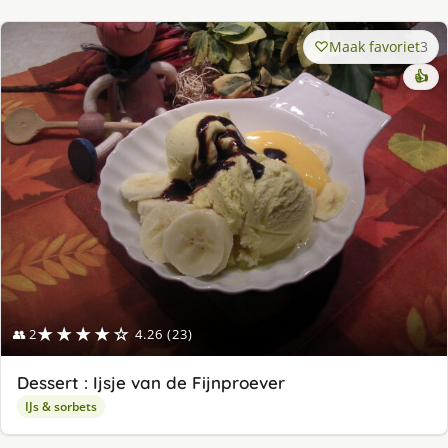
Maak favoriet
3
👍
★★★★☆
👥 2
4.26 (23)
Dessert : Ijsje van de Fijnproever
IJs & sorbets