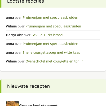
Laatste reacties
anna
over
Pruimenjam met speculaaskruiden
Wilmie
over
Pruimenjam met speculaaskruiden
HarryLohr
over
Gevuld Turks brood
anna
over
Pruimenjam met speculaaskruiden
anna
over
Snelle courgettesoep met witte kaas
Wilmie
over
Ovenschotel met courgette en tonijn
Nieuwste recepten
Groene kool stamppot