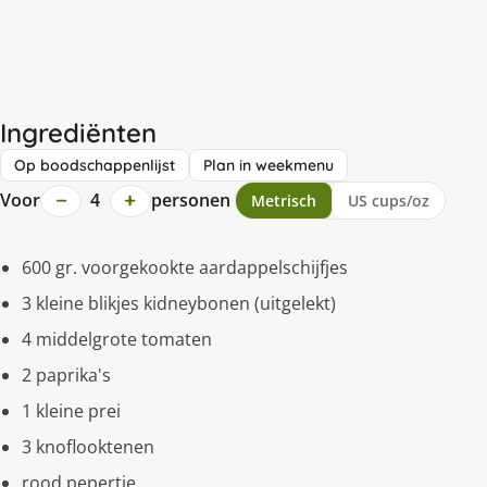
Ingrediënten
Op boodschappenlijst
Plan in weekmenu
−
+
Voor
4
personen
Metrisch
US cups/oz
600 gr. voorgekookte aardappelschijfjes
3 kleine blikjes kidneybonen (uitgelekt)
4 middelgrote tomaten
2 paprika's
1 kleine prei
3 knoflooktenen
rood pepertje