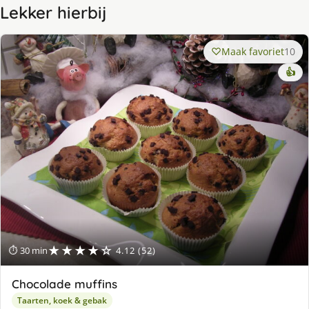
Lekker hierbij
Maak favoriet
10
👍
★★★★☆
⏱ 30 min
4.12 (52)
Chocolade muffins
Taarten, koek & gebak