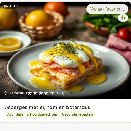
AI-kok
Maak favoriet
19
👍
★★★★☆
⏱ 30 min
👥 4
4 (8)
Asperges met ei, ham en botersaus
Avondeten & hoofdgerechten
Gezonde recepten