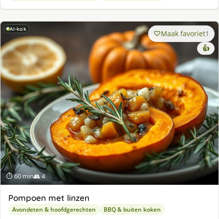
AI-kok
Maak favoriet
1
👍
⏱ 60 min
👥 4
Pompoen met linzen
Avondeten & hoofdgerechten
BBQ & buiten koken