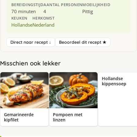
BEREIDINGSTIJD
AANTAL PERSONEN
MOEILIJKHEID
70 minuten
4
Pittig
KEUKEN
HERKOMST
Hollandse
Nederland
Direct naar recept ↓
Beoordeel dit recept ★
Misschien ook lekker
Hollandse
kippensoep
Gemarineerde
Pompoen met
kipfilet
linzen