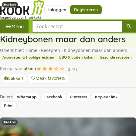
AI-kok
AI-kok
AI-kok
Inloggen
Registreren
Zoek een recept
Menu
Kidneybonen maar dan anders
U bent hier:
Home
›
Recepten
›
Kidneybonen maar dan anders
Avondeten & hoofdgerechten
BBQ & buiten koken
Gezonde recepten
★★★☆☆
Recept van
alkien
3 (4)
Maak favoriet
8
👍
Lekker!
Delen:
WhatsApp
Facebook
Pinterest
Kopieer link
Print
AI-kok