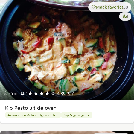
Maak favoriet
38
ke
👍
1
lek
ge
★★★★☆
⏱ 45 min
👥 4
4.39 (96)
Kip Pesto uit de oven
Avondeten & hoofdgerechten
Kip & gevogelte