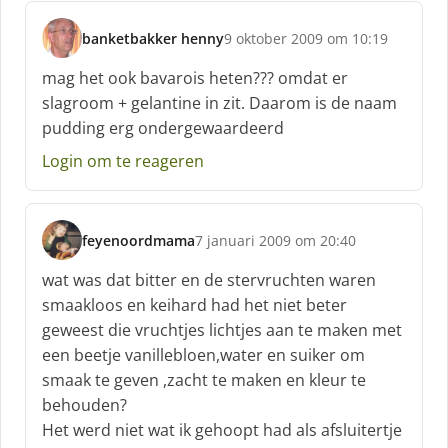
banketbakker henny
9 oktober 2009 om 10:19
s
c
mag het ook bavarois heten??? omdat er
h
slagroom + gelantine in zit. Daarom is de naam
r
pudding erg ondergewaardeerd
e
e
Login om te reageren
f
:
feyenoordmama
7 januari 2009 om 20:40
s
c
wat was dat bitter en de stervruchten waren
h
smaakloos en keihard had het niet beter
r
geweest die vruchtjes lichtjes aan te maken met
e
een beetje vanillebloen,water en suiker om
e
f
smaak te geven ,zacht te maken en kleur te
:
behouden?
Het werd niet wat ik gehoopt had als afsluitertje