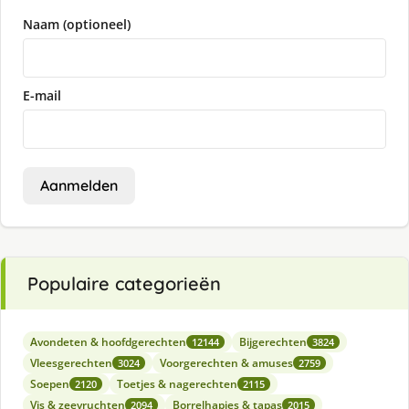
Naam (optioneel)
E-mail
Aanmelden
Populaire categorieën
Avondeten & hoofdgerechten
Bijgerechten
12144
3824
Vleesgerechten
Voorgerechten & amuses
3024
2759
Soepen
Toetjes & nagerechten
2120
2115
Vis & zeevruchten
Borrelhapjes & tapas
2094
2015