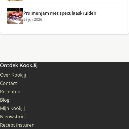
Pruimenjam met speculaaskruiden
28 juli 2026
Ontdek KookJij
Over KookJij
Contact
Recepten
Blog
Mijn KookJij
Nieuwsbrief
Recept insturen