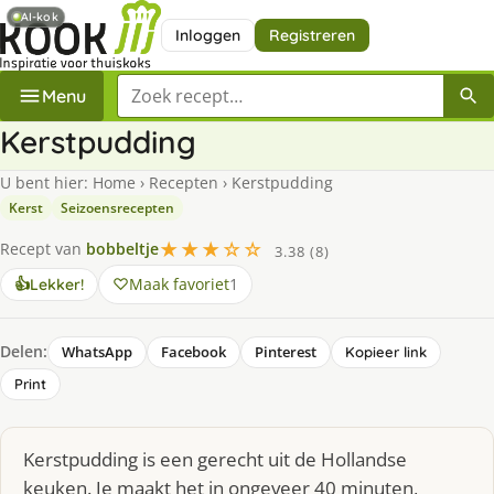
AI-kok
Inloggen
Registreren
Zoek een recept
Menu
Kerstpudding
U bent hier:
Home
›
Recepten
›
Kerstpudding
Kerst
Seizoensrecepten
★★★☆☆
Recept van
bobbeltje
3.38 (8)
Maak favoriet
1
👍
Lekker!
Delen:
WhatsApp
Facebook
Pinterest
Kopieer link
Print
Kerstpudding is een gerecht uit de Hollandse
keuken. Je maakt het in ongeveer 40 minuten,