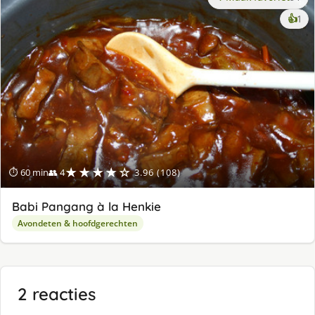
ke
👍
1
lek
ge
★★★★☆
⏱ 60 min
👥 4
3.96 (108)
Babi Pangang à la Henkie
Avondeten & hoofdgerechten
2 reacties