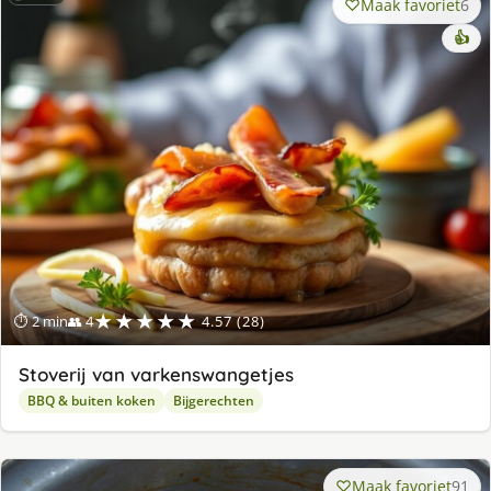
Maak favoriet
6
👍
★★★★★
⏱ 2 min
👥 4
4.57 (28)
Stoverij van varkenswangetjes
BBQ & buiten koken
Bijgerechten
Maak favoriet
91