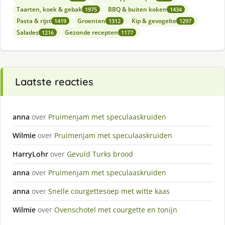
Taarten, koek & gebak
BBQ & buiten koken
1975
1434
Pasta & rijst
Groenten
Kip & gevogelte
1419
1312
1297
Salades
Gezonde recepten
1216
1177
Laatste reacties
anna
over
Pruimenjam met speculaaskruiden
Wilmie
over
Pruimenjam met speculaaskruiden
HarryLohr
over
Gevuld Turks brood
anna
over
Pruimenjam met speculaaskruiden
anna
over
Snelle courgettesoep met witte kaas
Wilmie
over
Ovenschotel met courgette en tonijn