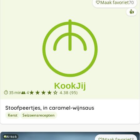
Maak favoriet
70
👍
★★★★☆
⏱ 35 min
👥 4
4.38 (95)
Stoofpeertjes, in caramel-wijnsaus
Kerst
Seizoensrecepten
AI-kok
Maak favoriet
3