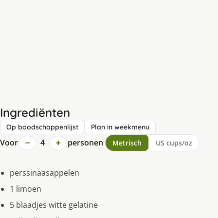
Ingrediënten
Op boodschappenlijst
Plan in weekmenu
−
+
Voor
4
personen
Metrisch
US cups/oz
perssinaasappelen
1 limoen
5 blaadjes witte gelatine