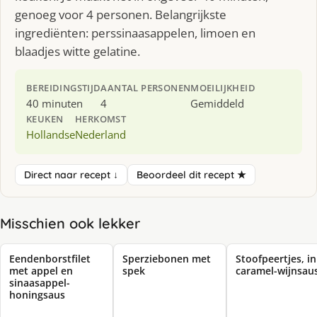
genoeg voor 4 personen. Belangrijkste
ingrediënten: perssinaasappelen, limoen en
blaadjes witte gelatine.
BEREIDINGSTIJD
AANTAL PERSONEN
MOEILIJKHEID
40 minuten
4
Gemiddeld
KEUKEN
HERKOMST
Hollandse
Nederland
Direct naar recept ↓
Beoordeel dit recept ★
Misschien ook lekker
Eendenborstfilet
Sperziebonen met
Stoofpeertjes, in
met appel en
spek
caramel-wijnsau
sinaasappel-
honingsaus