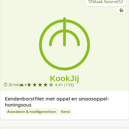
Maak favoriet
53
👍
★★★★☆
⏱ 20 min
👥 4
4.41 (133)
Eendenborstfilet met appel en sinaasappel-
honingsaus
Avondeten & hoofdgerechten
Kerst