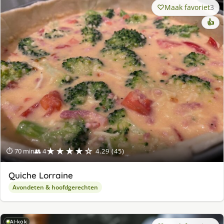
Maak favoriet
3
👍
★★★★☆
⏱ 70 min
👥 4
4.29 (45)
Quiche Lorraine
Avondeten & hoofdgerechten
AI-kok