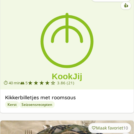
👍
★★★★☆
⏱ 40 min
👥 5
3.86 (21)
Kikkerbilletjes met roomsaus
Kerst
Seizoensrecepten
Maak favoriet
10