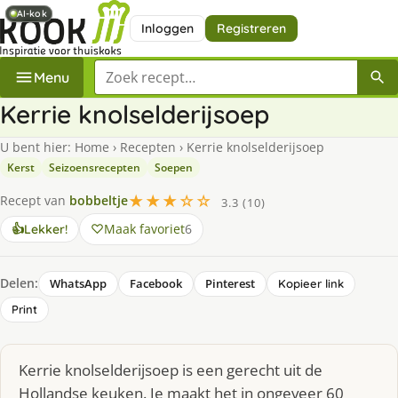
AI-kok
AI-kok
Inloggen
Registreren
Zoek een recept
Menu
Kerrie knolselderijsoep
U bent hier:
Home
›
Recepten
›
Kerrie knolselderijsoep
Kerst
Seizoensrecepten
Soepen
★★★☆☆
Recept van
bobbeltje
3.3 (10)
Maak favoriet
6
👍
Lekker!
Delen:
WhatsApp
Facebook
Pinterest
Kopieer link
Print
Kerrie knolselderijsoep is een gerecht uit de
Hollandse keuken. Je maakt het in ongeveer 60