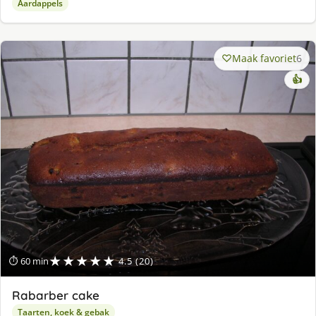
Aardappels
Maak favoriet
6
👍
★★★★★
⏱ 60 min
4.5 (20)
Rabarber cake
Taarten, koek & gebak