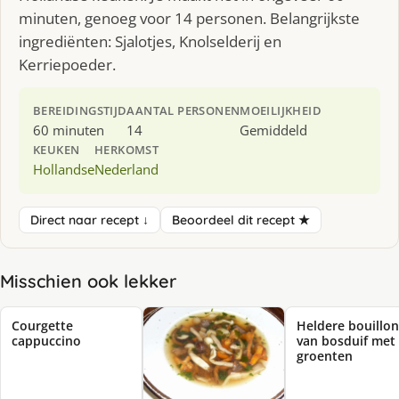
minuten, genoeg voor 14 personen. Belangrijkste
ingrediënten: Sjalotjes, Knolselderij en
Kerriepoeder.
BEREIDINGSTIJD
AANTAL PERSONEN
MOEILIJKHEID
60 minuten
14
Gemiddeld
KEUKEN
HERKOMST
Hollandse
Nederland
Direct naar recept ↓
Beoordeel dit recept ★
Misschien ook lekker
Courgette
Heldere bouillon
cappuccino
van bosduif met
groenten