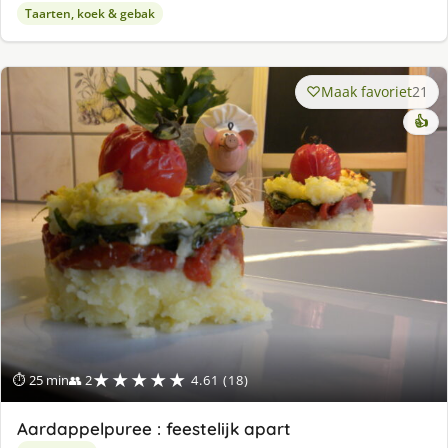
Taarten, koek & gebak
Maak favoriet
21
👍
★★★★★
⏱ 25 min
👥 2
4.61 (18)
Aardappelpuree : feestelijk apart