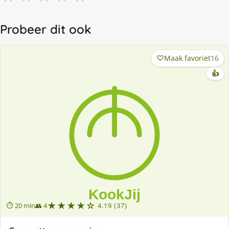
Probeer dit ook
Maak favoriet
16
👍
★★★★☆
⏱ 20 min
👥 4
4.19 (37)