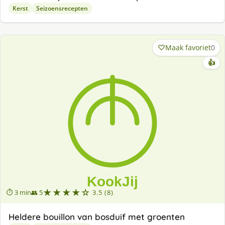
Kerst
Seizoensrecepten
Maak favoriet
0
👍
★★★★☆
⏱ 3 min
👥 5
3.5 (8)
Heldere bouillon van bosduif met groenten