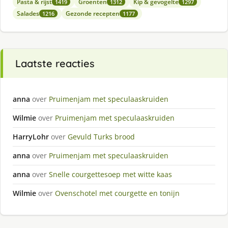
Pasta & rijst
Groenten
Kip & gevogelte
1419
1312
1297
Salades
Gezonde recepten
1216
1177
Laatste reacties
anna
over
Pruimenjam met speculaaskruiden
Wilmie
over
Pruimenjam met speculaaskruiden
HarryLohr
over
Gevuld Turks brood
anna
over
Pruimenjam met speculaaskruiden
anna
over
Snelle courgettesoep met witte kaas
Wilmie
over
Ovenschotel met courgette en tonijn