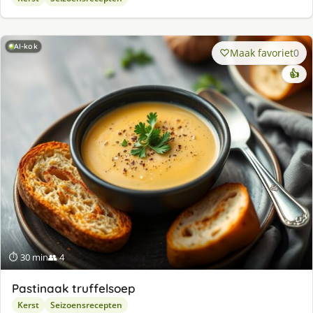
AI-kok
Maak favoriet
0
👍
⏱ 30 min
👥 4
Pastinaak truffelsoep
Kerst
Seizoensrecepten