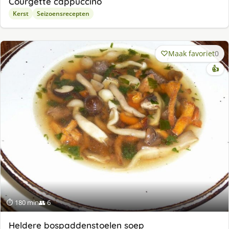
Courgette cappuccino
Kerst
Seizoensrecepten
Maak favoriet
0
👍
⏱ 180 min
👥 6
Heldere bospaddenstoelen soep