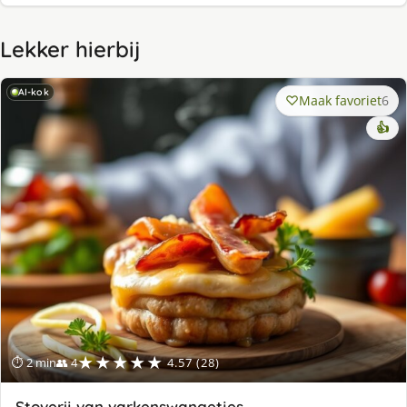
Lekker hierbij
AI-kok
Maak favoriet
6
👍
★★★★★
⏱ 2 min
👥 4
4.57 (28)
Stoverij van varkenswangetjes