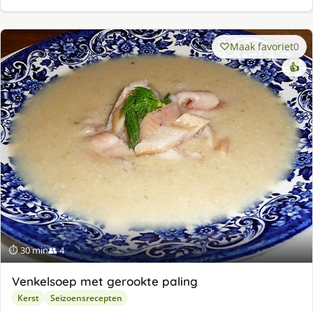
Maak favoriet
0
👍
⏱ 30 min
👥 4
Venkelsoep met gerookte paling
Kerst
Seizoensrecepten