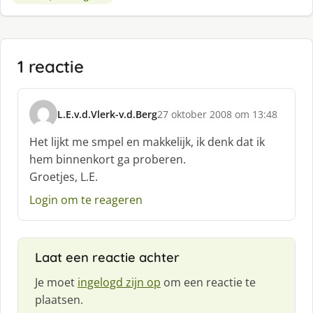
1 reactie
L.E.v.d.Vlerk-v.d.Berg
27 oktober 2008 om 13:48
s
c
Het lijkt me smpel en makkelijk, ik denk dat ik
h
hem binnenkort ga proberen.
r
Groetjes, L.E.
e
e
Login om te reageren
f
:
Laat een reactie achter
Je moet
ingelogd zijn op
om een reactie te
plaatsen.