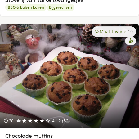
BBQ & buiten koken
Bijgerechten
Maak favoriet
10
👍
★★★★☆
⏱ 30 min
4.12 (52)
Chocolade muffins