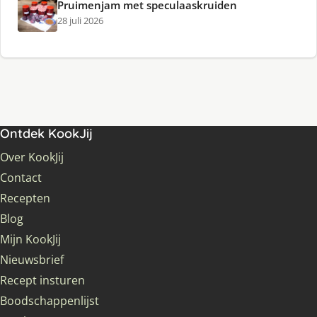
Pruimenjam met speculaaskruiden
28 juli 2026
Ontdek KookJij
Over KookJij
Contact
Recepten
Blog
Mijn KookJij
Nieuwsbrief
Recept insturen
Boodschappenlijst