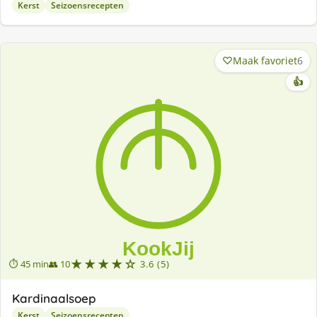
Kerst
Seizoensrecepten
Maak favoriet
6
👍
★★★★☆
⏱ 45 min
👥 10
3.6 (5)
Kardinaalsoep
Kerst
Seizoensrecepten