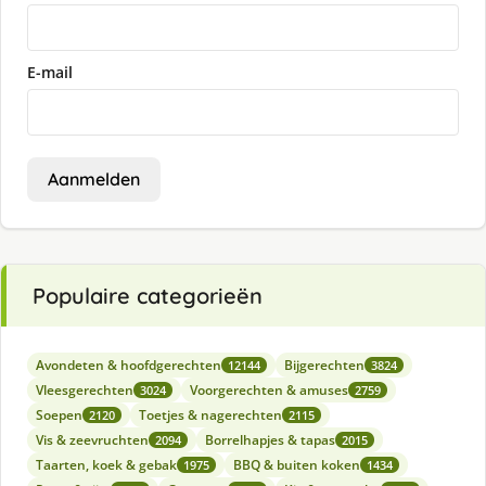
E-mail
Aanmelden
Populaire categorieën
Avondeten & hoofdgerechten
Bijgerechten
12144
3824
Vleesgerechten
Voorgerechten & amuses
3024
2759
Soepen
Toetjes & nagerechten
2120
2115
Vis & zeevruchten
Borrelhapjes & tapas
2094
2015
Taarten, koek & gebak
BBQ & buiten koken
1975
1434