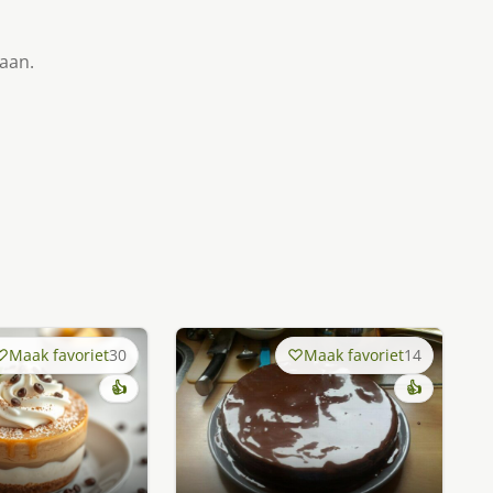
taan.
Maak favoriet
30
Maak favoriet
14
👍
👍