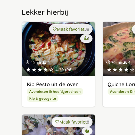
Lekker hierbij
Maak favoriet
38
keer
👍
1
lekker
gevonden
⏱ 45 min
👥 4
⏱ 70 min
👥 4
★★★★☆
★★★★☆
4.39 (96)
Kip Pesto uit de oven
Quiche Lor
Avondeten & hoofdgerechten
Avondeten & 
Kip & gevogelte
Maak favoriet
8
👍