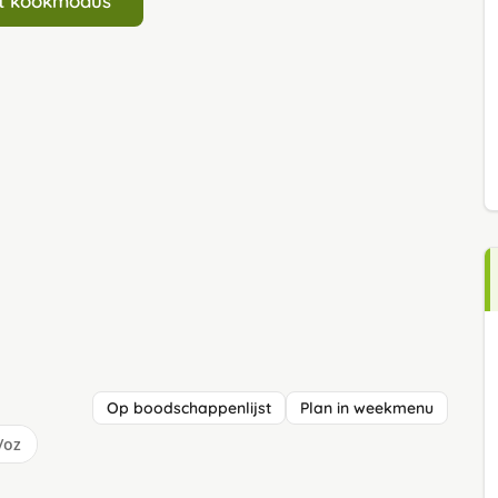
art kookmodus
Op boodschappenlijst
Plan in weekmenu
/oz