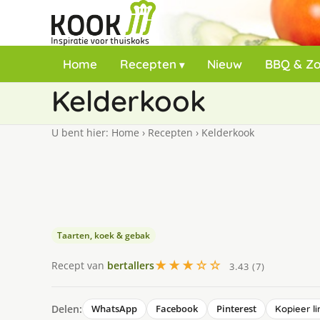
Home
Recepten
Nieuw
BBQ & Z
Kelderkook
U bent hier:
Home
›
Recepten
›
Kelderkook
Taarten, koek & gebak
★★★☆☆
Recept van
bertallers
3.43 (7)
Delen:
WhatsApp
Facebook
Pinterest
Kopieer li