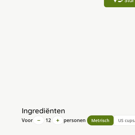
👩‍🍳 St
Ingrediënten
−
+
Voor
12
personen
Metrisch
US cups