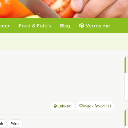
omer
Food & Foto’s
Blog
🎲 Verras me
Maak favoriet
1
👍
Lekker!
nk
Print