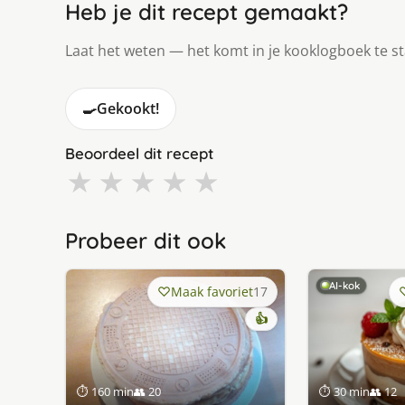
Heb je dit recept gemaakt?
Laat het weten — het komt in je kooklogboek te s
🍳
Gekookt!
Beoordeel dit recept
★
★
★
★
★
Probeer dit ook
AI-kok
Maak favoriet
17
👍
⏱ 160 min
👥 20
⏱ 30 min
👥 12