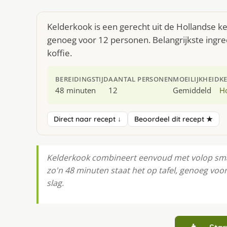
Kelderkook is een gerecht uit de Hollandse k
genoeg voor 12 personen. Belangrijkste ingr
koffie.
BEREIDINGSTIJD
AANTAL PERSONEN
MOEILIJKHEID
K
48 minuten
12
Gemiddeld
H
Direct naar recept ↓
Beoordeel dit recept ★
Kelderkook combineert eenvoud met volop smaak
zo'n 48 minuten staat het op tafel, genoeg voo
slag.