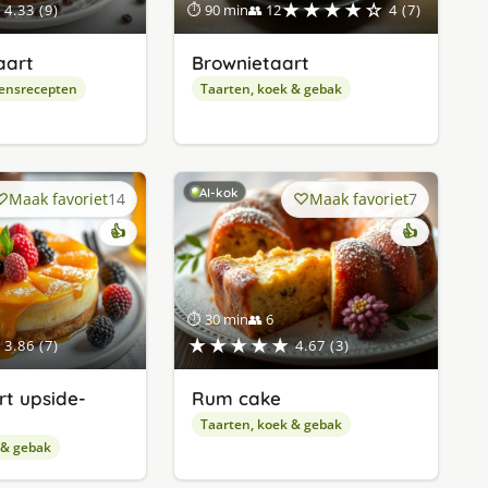
★★★★☆
4.33 (9)
⏱ 90 min
👥 12
4 (7)
aart
Brownietaart
ensrecepten
Taarten, koek & gebak
AI-kok
Maak favoriet
14
Maak favoriet
7
👍
👍
⏱ 30 min
👥 6
★★★★★
3.86 (7)
4.67 (3)
t upside-
Rum cake
Taarten, koek & gebak
 & gebak