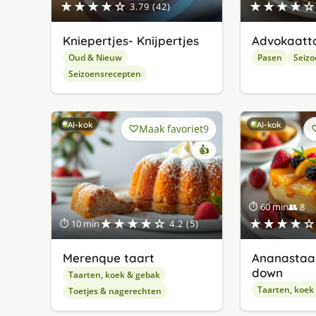
★★★★☆
★★★★☆
3.79 (42)
Kniepertjes- Knijpertjes
Advokaatt
Oud & Nieuw
Pasen
Seizo
Seizoensrecepten
AI-kok
AI-kok
Maak favoriet
9
👍
⏱ 60 min
👥 8
★★★★☆
★★★★☆
⏱ 10 min
4.2 (5)
Merenque taart
Ananastaar
down
Taarten, koek & gebak
Taarten, koek
Toetjes & nagerechten