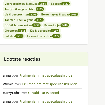
Voorgerechten & amuses
Soepen
2759
2120
Toetjes & nagerechten
2115
Vis & zeevruchten
Borrelhapjes & tapas
2095
2015
Taarten, koek & gebak
1975
BBQ & buiten koken
Pasta & rijst
1434
1419
Groenten
Kip & gevogelte
1312
1297
Salades
Gezonde recepten
1216
1177
Laatste reacties
anna
over
Pruimenjam met speculaaskruiden
Wilmie
over
Pruimenjam met speculaaskruiden
HarryLohr
over
Gevuld Turks brood
anna
over
Pruimenjam met speculaaskruiden