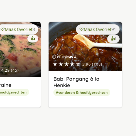
Maak favoriet
3
Maak favoriet
91
👍
keer
👍
1
lekker
gevonde
⏱ 60 min
👥 4
★★★★☆
3.96 (108)
4.29 (45)
Babi Pangang à la
raine
Henkie
hoofdgerechten
Avondeten & hoofdgerechten