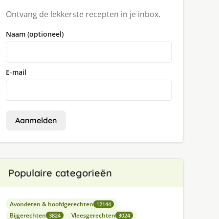
Ontvang de lekkerste recepten in je inbox.
Naam (optioneel)
E-mail
Aanmelden
Populaire categorieën
Avondeten & hoofdgerechten
12144
Bijgerechten
Vleesgerechten
3824
3024