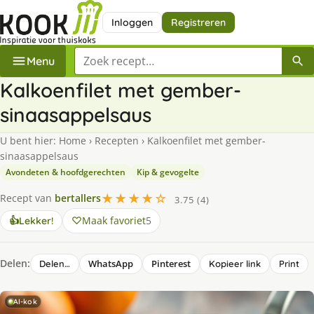
Inloggen
Registreren
Zoek een recept
Menu
Kalkoenfilet met gember-
sinaasappelsaus
U bent hier:
Home
›
Recepten
›
Kalkoenfilet met gember-
sinaasappelsaus
Avondeten & hoofdgerechten
Kip & gevogelte
★★★★☆
Recept van
bertallers
3.75 (4)
Maak favoriet
5
👍
Lekker!
Delen:
WhatsApp
Pinterest
Delen…
Kopieer link
Print
AI-kok