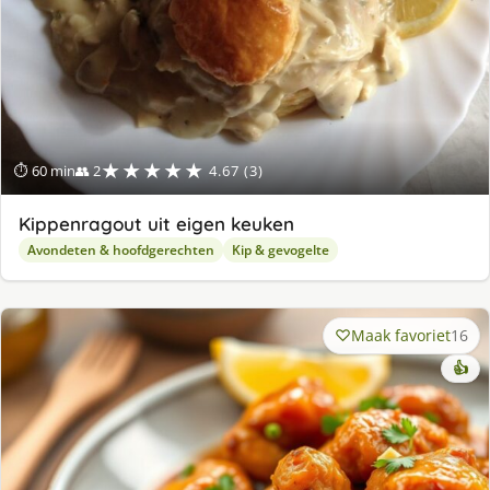
★★★★★
⏱ 60 min
👥 2
4.67 (3)
Kippenragout uit eigen keuken
Avondeten & hoofdgerechten
Kip & gevogelte
Maak favoriet
16
👍