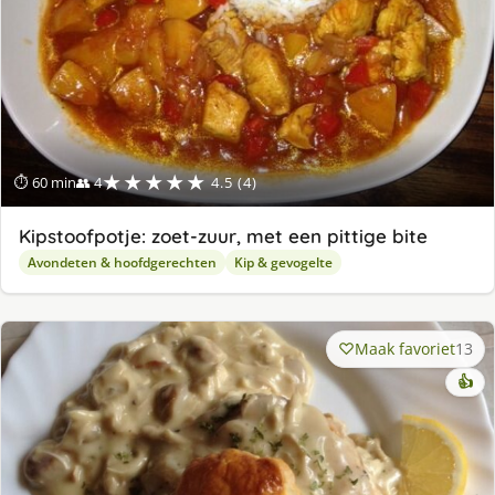
★★★★★
⏱ 60 min
👥 4
4.5 (4)
Kipstoofpotje: zoet-zuur, met een pittige bite
Avondeten & hoofdgerechten
Kip & gevogelte
Maak favoriet
13
👍