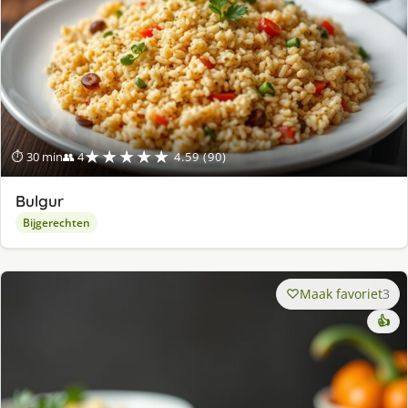
★★★★★
⏱ 30 min
👥 4
4.59 (90)
Bulgur
Bijgerechten
Maak favoriet
3
👍