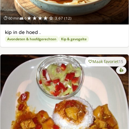
★★★★☆
⏱ 60 min
👥 6
3.67 (12)
kip in de hoed .
Avondeten & hoofdgerechten
Kip & gevogelte
Maak favoriet
15
👍