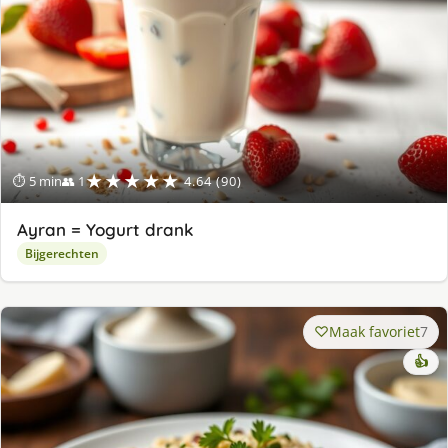
★★★★★
⏱ 5 min
👥 1
4.64 (90)
Ayran = Yogurt drank
Bijgerechten
Maak favoriet
7
👍