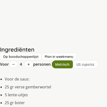
Ingrediënten
Op boodschappenlijst
Plan in weekmenu
−
+
Voor
4
personen
Metrisch
US cups/oz
Voor de saus:
25 gr verse gemberwortel
5 lente-uitjes
25 gr boter