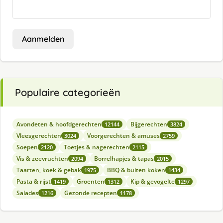
Aanmelden
Populaire categorieën
Avondeten & hoofdgerechten
Bijgerechten
12144
3824
Vleesgerechten
Voorgerechten & amuses
3024
2759
Soepen
Toetjes & nagerechten
2120
2115
Vis & zeevruchten
Borrelhapjes & tapas
2094
2015
Taarten, koek & gebak
BBQ & buiten koken
1975
1434
Pasta & rijst
Groenten
Kip & gevogelte
1419
1312
1297
Salades
Gezonde recepten
1216
1178