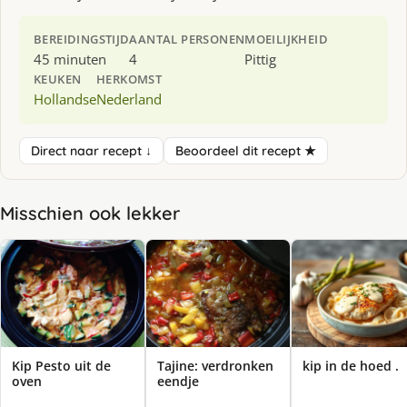
BEREIDINGSTIJD
AANTAL PERSONEN
MOEILIJKHEID
45 minuten
4
Pittig
KEUKEN
HERKOMST
Hollandse
Nederland
Direct naar recept ↓
Beoordeel dit recept ★
Misschien ook lekker
Kip Pesto uit de
Tajine: verdronken
kip in de hoed .
oven
eendje