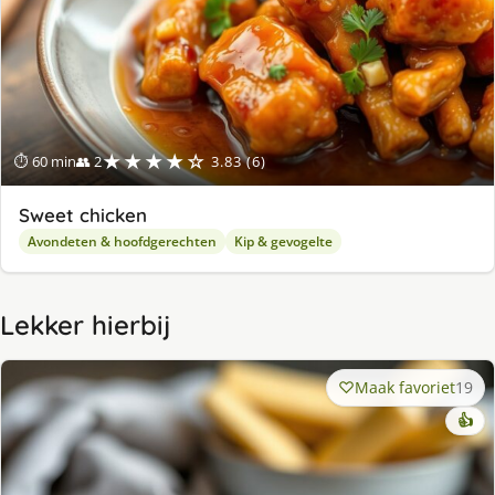
★★★★☆
⏱ 60 min
👥 2
3.83 (6)
Sweet chicken
Avondeten & hoofdgerechten
Kip & gevogelte
Lekker hierbij
Maak favoriet
19
👍