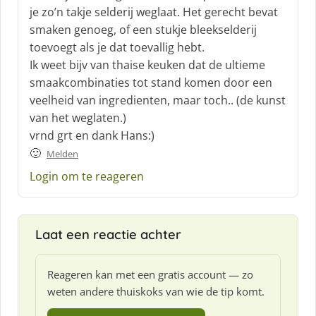
r
je zo’n takje selderij weglaat. Het gerecht bevat
e
smaken genoeg, of een stukje bleekselderij
e
f
toevoegt als je dat toevallig hebt.
:
Ik weet bijv van thaise keuken dat de ultieme
smaakcombinaties tot stand komen door een
veelheid van ingredienten, maar toch.. (de kunst
van het weglaten.)
vrnd grt en dank Hans:)
🙂
Melden
Login om te reageren
Laat een reactie achter
Reageren kan met een gratis account — zo
weten andere thuiskoks van wie de tip komt.