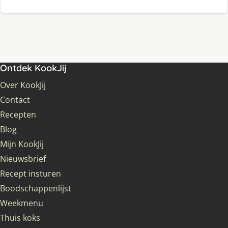
Ontdek KookJij
Over KookJij
Contact
Recepten
Blog
Mijn KookJij
Nieuwsbrief
Recept insturen
Boodschappenlijst
Weekmenu
Thuis koks