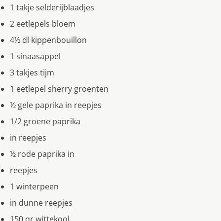
1 takje selderijblaadjes
2 eetlepels bloem
4½ dl kippenbouillon
1 sinaasappel
3 takjes tijm
1 eetlepel sherry groenten
½ gele paprika in reepjes
1/2 groene paprika
in reepjes
½ rode paprika in
reepjes
1 winterpeen
in dunne reepjes
150 qr wittekool