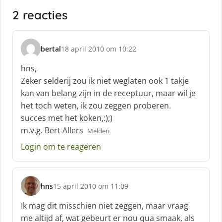
2 reacties
bertal
18 april 2010 om 10:22
s
c
hns,
h
Zeker selderij zou ik niet weglaten ook 1 takje
r
kan van belang zijn in de receptuur, maar wil je
e
het toch weten, ik zou zeggen proberen.
e
f
succes met het koken,:);)
:
m.v.g. Bert Allers
Melden
Login om te reageren
hns
15 april 2010 om 11:09
s
c
Ik mag dit misschien niet zeggen, maar vraag
h
me altijd af, wat gebeurt er nou qua smaak, als