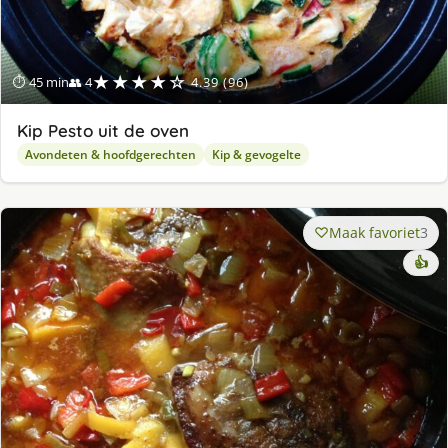
★★★★☆
⏱ 45 min
👥 4
4.39 (96)
Kip Pesto uit de oven
Avondeten & hoofdgerechten
Kip & gevogelte
Maak favoriet
3
👍