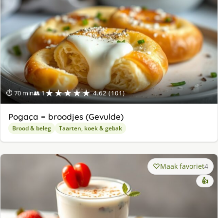
★★★★★
⏱ 70 min
👥 1
4.62 (101)
Pogaça = broodjes (Gevulde)
Brood & beleg
Taarten, koek & gebak
Maak favoriet
4
👍