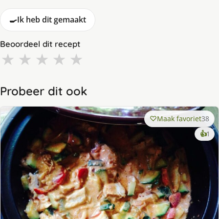
🍳
Ik heb dit gemaakt
Beoordeel dit recept
★
★
★
★
★
Probeer dit ook
Maak favoriet
38
ke
👍
1
lek
ge