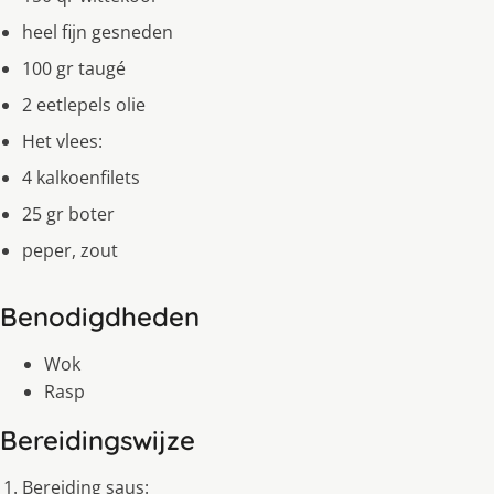
heel fijn gesneden
100 gr taugé
2 eetlepels olie
Het vlees:
4 kalkoenfilets
25 gr boter
peper, zout
Benodigdheden
Wok
Rasp
Bereidingswijze
Bereiding saus: