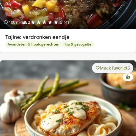
★★★★★
⏱ 100 min
👥 2
5 (4)
Tajine: verdronken eendje
Avondeten & hoofdgerechten
Kip & gevogelte
Maak favoriet
6
👍