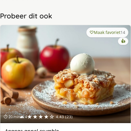
Probeer dit ook
Maak favoriet
14
👍
★★★★☆
⏱ 20 min
👥 4
4.43 (23)
Ananas appel crumble