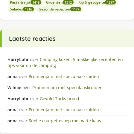
Pasta & rijst
Groenten
Kip & gevogelte
1419
1312
1297
Salades
Gezonde recepten
1216
1177
Laatste reacties
HarryLohr
over
Camping koken: 5 makkelijke recepten en
tips voor op de camping
anna
over
Pruimenjam met speculaaskruiden
Wilmie
over
Pruimenjam met speculaaskruiden
HarryLohr
over
Gevuld Turks brood
anna
over
Pruimenjam met speculaaskruiden
anna
over
Snelle courgettesoep met witte kaas