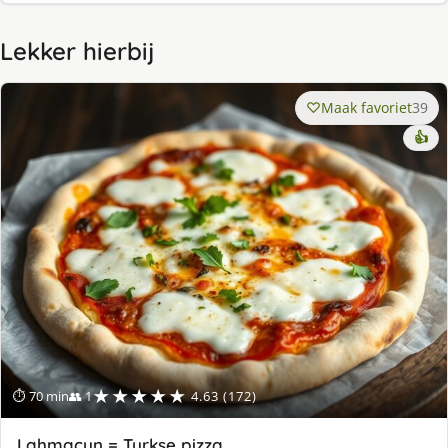
Lekker hierbij
Maak favoriet
39
👍
★★★★★
⏱ 70 min
👥 1
4.63 (172)
Lahmacun = Turkse pizza