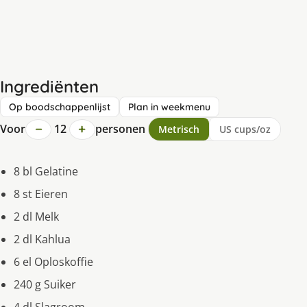
Ingrediënten
Op boodschappenlijst
Plan in weekmenu
−
+
Voor
12
personen
Metrisch
US cups/oz
8 bl Gelatine
8 st Eieren
2 dl Melk
2 dl Kahlua
6 el Oploskoffie
240 g Suiker