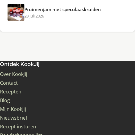
Pruimenjam met speculaaskruiden
28 juli 2026
Ontdek KookJij
Over KookJij
Contact
Recepten
Blog
Mijn KookJij
Nieuwsbrief
Recept insturen