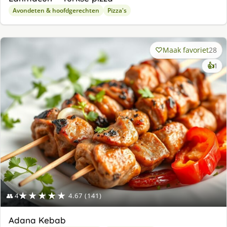
Avondeten & hoofdgerechten
Pizza's
Maak favoriet
28
ke
👍
1
lek
ge
★★★★★
👥 4
4.67 (141)
Adana Kebab