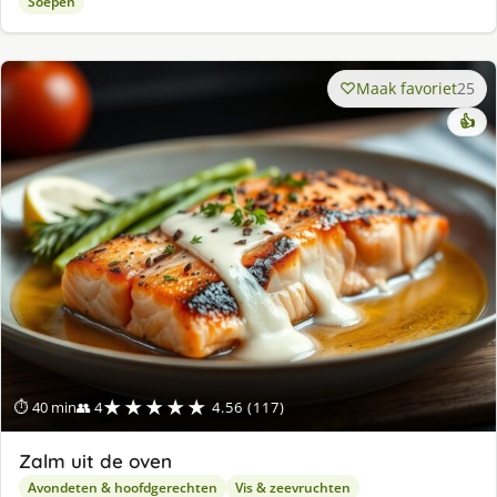
Soepen
Maak favoriet
25
👍
★★★★★
⏱ 40 min
👥 4
4.56 (117)
Zalm uit de oven
Avondeten & hoofdgerechten
Vis & zeevruchten