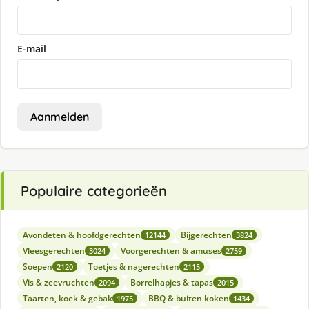
E-mail
Aanmelden
Populaire categorieën
Avondeten & hoofdgerechten
Bijgerechten
12144
3824
Vleesgerechten
Voorgerechten & amuses
3024
2759
Soepen
Toetjes & nagerechten
2120
2115
Vis & zeevruchten
Borrelhapjes & tapas
2094
2015
Taarten, koek & gebak
BBQ & buiten koken
1975
1434