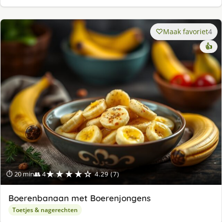
Maak favoriet
4
👍
★★★★☆
⏱ 20 min
👥 4
4.29 (7)
Boerenbanaan met Boerenjongens
Toetjes & nagerechten