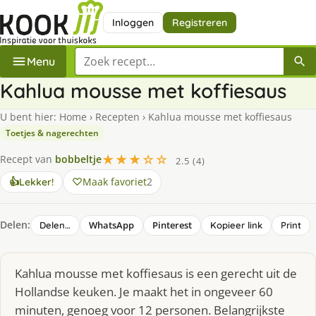
Inloggen
Registreren
Zoek een recept
Menu
Kahlua mousse met koffiesaus
U bent hier:
Home
›
Recepten
›
Kahlua mousse met koffiesaus
Toetjes & nagerechten
★★★☆☆
Recept van
bobbeltje
2.5 (4)
Maak favoriet
2
👍
Lekker!
Delen:
WhatsApp
Pinterest
Delen…
Kopieer link
Print
Kahlua mousse met koffiesaus is een gerecht uit de
Hollandse keuken. Je maakt het in ongeveer 60
minuten, genoeg voor 12 personen. Belangrijkste