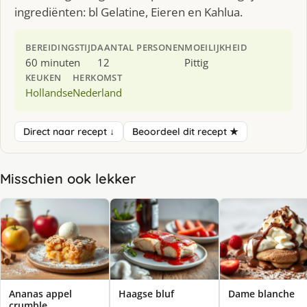
ingrediënten: bl Gelatine, Eieren en Kahlua.
BEREIDINGSTIJD
AANTAL PERSONEN
MOEILIJKHEID
60 minuten
12
Pittig
KEUKEN
HERKOMST
Hollandse
Nederland
Direct naar recept ↓
Beoordeel dit recept ★
Misschien ook lekker
Ananas appel
Haagse bluf
Dame blanche
crumble