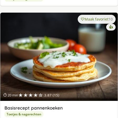
Maak favoriet
10
👍
★★★★☆
⏱ 20 min
3.87 (15)
Basisrecept pannenkoeken
Toetjes & nagerechten