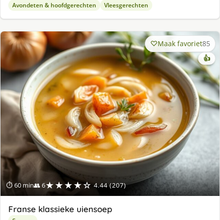
Avondeten & hoofdgerechten
Vleesgerechten
Maak favoriet
85
👍
★★★★☆
⏱ 60 min
👥 6
4.44 (207)
Franse klassieke uiensoep