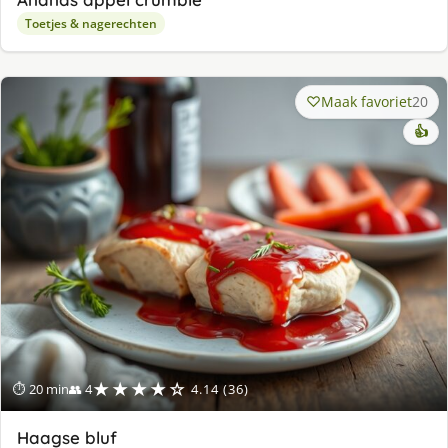
Toetjes & nagerechten
Maak favoriet
20
👍
★★★★☆
⏱ 20 min
👥 4
4.14 (36)
Haagse bluf