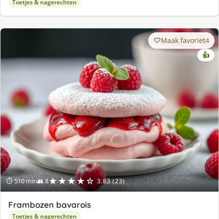
Toetjes & nagerechten
Maak favoriet
4
👍
★★★★☆
⏱ 510 min
👥 8
3.83 (23)
Frambozen bavarois
Toetjes & nagerechten