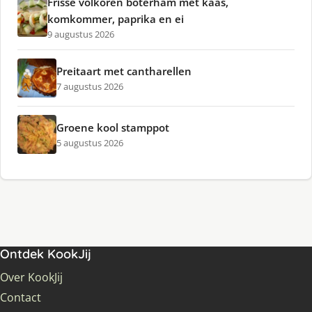
Frisse volkoren boterham met kaas,
komkommer, paprika en ei
9 augustus 2026
Preitaart met cantharellen
7 augustus 2026
Groene kool stamppot
5 augustus 2026
Ontdek KookJij
Over KookJij
Contact