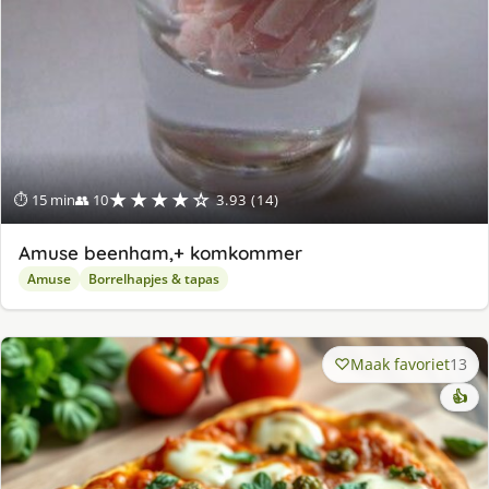
★★★★☆
⏱ 15 min
👥 10
3.93 (14)
Amuse beenham,+ komkommer
Amuse
Borrelhapjes & tapas
Maak favoriet
13
👍