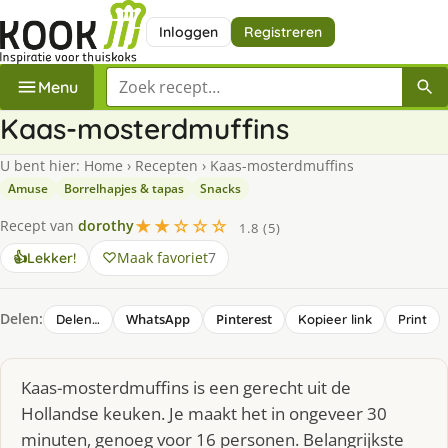
Inloggen
Registreren
Zoek een recept
Menu
Kaas-mosterdmuffins
U bent hier:
Home
›
Recepten
›
Kaas-mosterdmuffins
Amuse
Borrelhapjes & tapas
Snacks
★★☆☆☆
Recept van
dorothy
1.8 (5)
Maak favoriet
7
👍
Lekker!
Delen:
WhatsApp
Pinterest
Delen…
Kopieer link
Print
Kaas-mosterdmuffins is een gerecht uit de
Hollandse keuken. Je maakt het in ongeveer 30
minuten, genoeg voor 16 personen. Belangrijkste