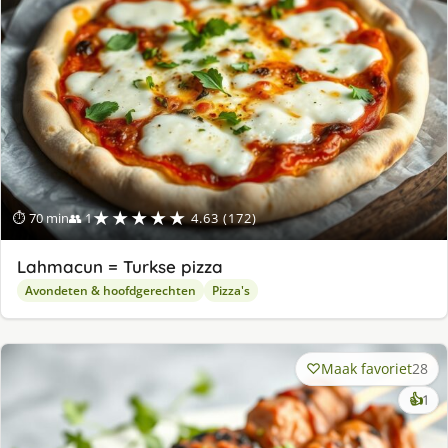
★★★★★
⏱ 70 min
👥 1
4.63 (172)
Lahmacun = Turkse pizza
Avondeten & hoofdgerechten
Pizza's
Maak favoriet
28
ke
👍
1
lek
ge