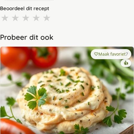
Beoordeel dit recept
★
★
★
★
★
Probeer dit ook
Maak favoriet
7
👍