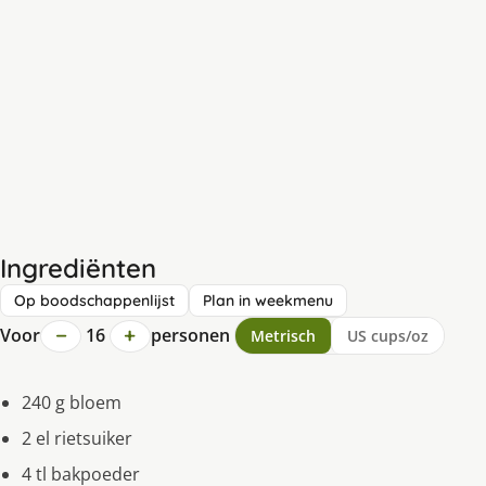
Ingrediënten
Op boodschappenlijst
Plan in weekmenu
−
+
Voor
16
personen
Metrisch
US cups/oz
240 g bloem
2 el rietsuiker
4 tl bakpoeder