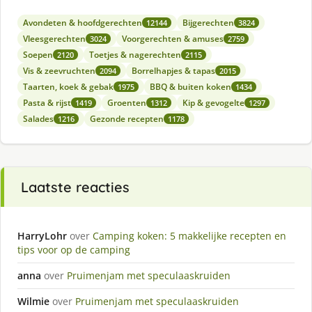
Avondeten & hoofdgerechten
Bijgerechten
12144
3824
Vleesgerechten
Voorgerechten & amuses
3024
2759
Soepen
Toetjes & nagerechten
2120
2115
Vis & zeevruchten
Borrelhapjes & tapas
2094
2015
Taarten, koek & gebak
BBQ & buiten koken
1975
1434
Pasta & rijst
Groenten
Kip & gevogelte
1419
1312
1297
Salades
Gezonde recepten
1216
1178
Laatste reacties
HarryLohr
over
Camping koken: 5 makkelijke recepten en
tips voor op de camping
anna
over
Pruimenjam met speculaaskruiden
Wilmie
over
Pruimenjam met speculaaskruiden