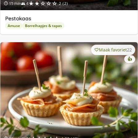
★★☆☆☆
⏱ 15 min
👥 4
2 (2)
Pestokaas
Amuse
Borrelhapjes & tapas
Maak favoriet
22
👍