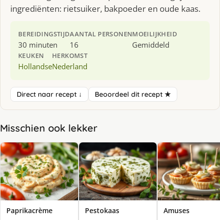
ingrediënten: rietsuiker, bakpoeder en oude kaas.
BEREIDINGSTIJD
AANTAL PERSONEN
MOEILIJKHEID
30 minuten
16
Gemiddeld
KEUKEN
HERKOMST
Hollandse
Nederland
Direct naar recept ↓
Beoordeel dit recept ★
Misschien ook lekker
Paprikacrème
Pestokaas
Amuses