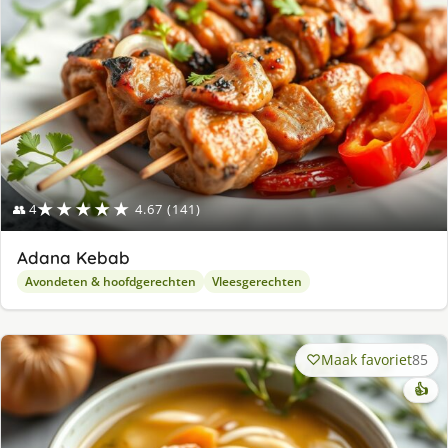
★★★★★
👥 4
4.67 (141)
Adana Kebab
Avondeten & hoofdgerechten
Vleesgerechten
Maak favoriet
85
👍