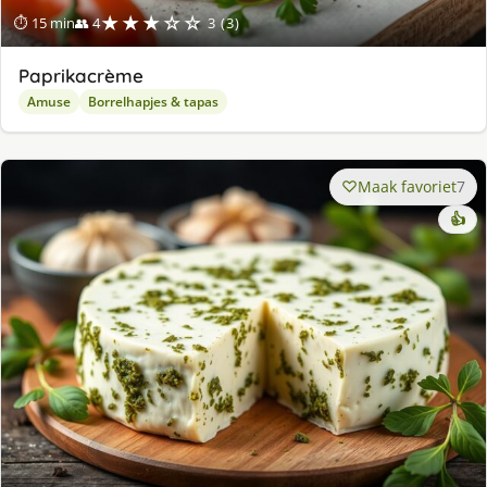
★★★☆☆
⏱ 15 min
👥 4
3 (3)
Paprikacrème
Amuse
Borrelhapjes & tapas
Maak favoriet
7
👍