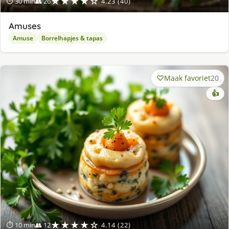
★★★★☆
⏱ 30 min
👥 26
4.23 (40)
Amuses
Amuse
Borrelhapjes & tapas
Maak favoriet
20
👍
★★★★☆
⏱ 10 min
👥 12
4.14 (22)