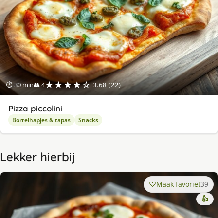
★★★★☆
⏱ 30 min
👥 4
3.68 (22)
Pizza piccolini
Borrelhapjes & tapas
Snacks
Lekker hierbij
Maak favoriet
39
👍