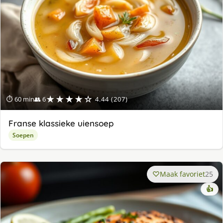
★★★★☆
⏱ 60 min
👥 6
4.44 (207)
Franse klassieke uiensoep
Soepen
Maak favoriet
25
👍