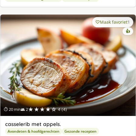
Maak favoriet
1
👍
★★★★☆
⏱ 20 min
👥 2
4 (4)
casselerib met appels.
Avondeten & hoofdgerechten
Gezonde recepten