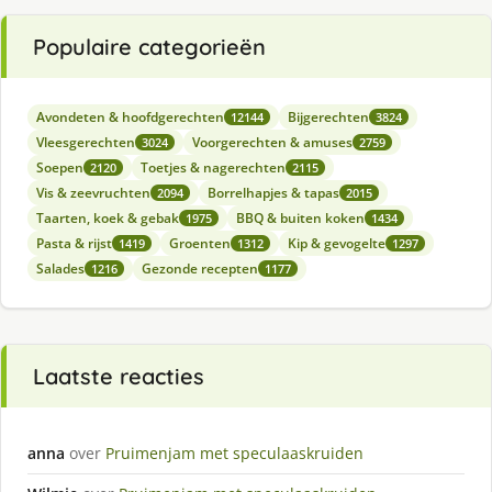
Populaire categorieën
Avondeten & hoofdgerechten
Bijgerechten
12144
3824
Vleesgerechten
Voorgerechten & amuses
3024
2759
Soepen
Toetjes & nagerechten
2120
2115
Vis & zeevruchten
Borrelhapjes & tapas
2094
2015
Taarten, koek & gebak
BBQ & buiten koken
1975
1434
Pasta & rijst
Groenten
Kip & gevogelte
1419
1312
1297
Salades
Gezonde recepten
1216
1177
Laatste reacties
anna
over
Pruimenjam met speculaaskruiden