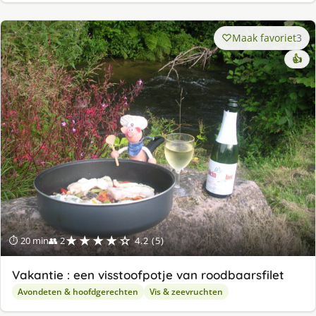
Maak favoriet
3
👍
★★★★☆
⏱ 20 min
👥 2
4.2 (5)
Vakantie : een visstoofpotje van roodbaarsfilet
Avondeten & hoofdgerechten
Vis & zeevruchten