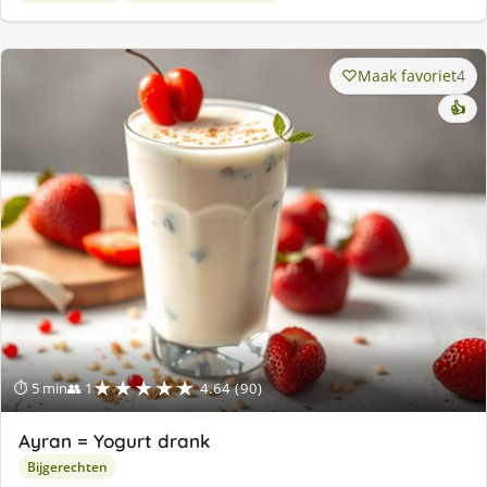
Maak favoriet
4
👍
★★★★★
⏱ 5 min
👥 1
4.64 (90)
Ayran = Yogurt drank
Bijgerechten