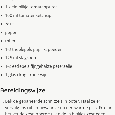
1 klein blikje tomatenpuree
100 ml tomatenketchup
zout
peper
thijm
1-2 theelepels paprikapoeder
125 ml slagroom
1-2 eetlepels fijngehakte peterselie
1 glas droge rode wijn
Bereidingswijze
Bak de gepaneerde schnitzels in boter. Haal ze er
vervolgens uit en bewaar ze op een warme plek. Fruit in
het vet de gesnipperde ui en de in blokjes gesneden