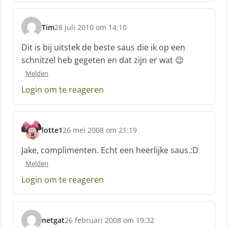
Tim
28 juli 2010 om 14:10
s
c
Dit is bij uitstek de beste saus die ik op een
h
schnitzel heb gegeten en dat zijn er wat 😉
r
Melden
e
e
Login om te reageren
f
:
lotte1
26 mei 2008 om 21:19
s
c
Jake, complimenten. Echt een heerlijke saus.:D
h
Melden
r
e
Login om te reageren
e
f
:
netgat
26 februari 2008 om 19:32
s