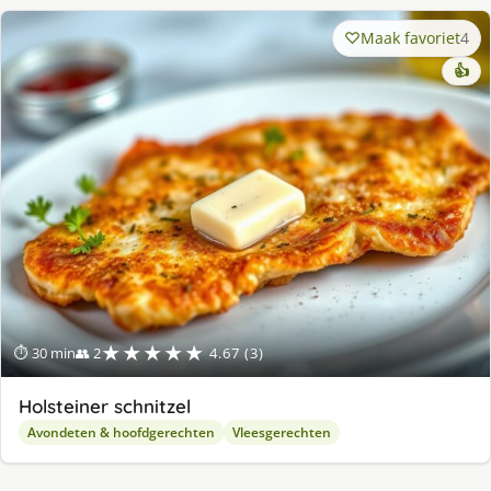
Maak favoriet
4
👍
★★★★★
⏱ 30 min
👥 2
4.67 (3)
Holsteiner schnitzel
Avondeten & hoofdgerechten
Vleesgerechten