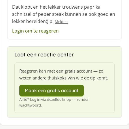
c
Dat klopt en het lekker trouwens paprika
h
schnitzel of peper steak kunnen ze ook goed en
r
lekker bereiden:):p
Melden
e
e
Login om te reageren
f
:
Laat een reactie achter
Reageren kan met een gratis account — zo
weten andere thuiskoks van wie de tip komt.
Maak een gratis account
Al lid? Log in via dezelfde knop — zonder
wachtwoord.