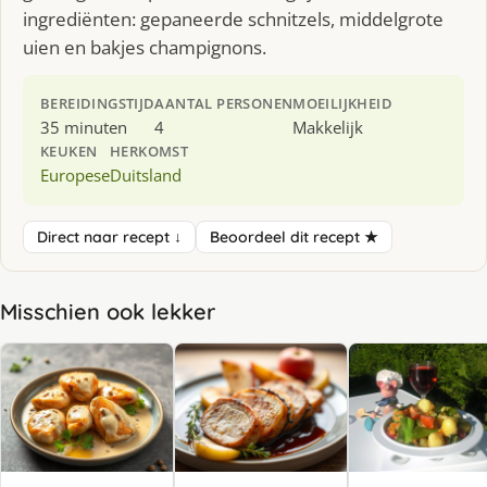
ingrediënten: gepaneerde schnitzels, middelgrote
uien en bakjes champignons.
BEREIDINGSTIJD
AANTAL PERSONEN
MOEILIJKHEID
35 minuten
4
Makkelijk
KEUKEN
HERKOMST
Europese
Duitsland
Direct naar recept ↓
Beoordeel dit recept ★
Misschien ook lekker