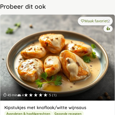
Probeer dit ook
Maak favoriet
2
👍
★★★★★
⏱ 45 min
👥 4
5 (1)
Kipstukjes met knoflook/witte wijnsaus
Avondeten & hoofdgerechten
Gezonde recepten