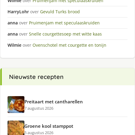
Wilmie
over
Pruimenjam met speculaaskruiden
HarryLohr
over
Gevuld Turks brood
anna
over
Pruimenjam met speculaaskruiden
anna
over
Snelle courgettesoep met witte kaas
Wilmie
over
Ovenschotel met courgette en tonijn
Nieuwste recepten
Preitaart met cantharellen
7 augustus 2026
Groene kool stamppot
5 augustus 2026