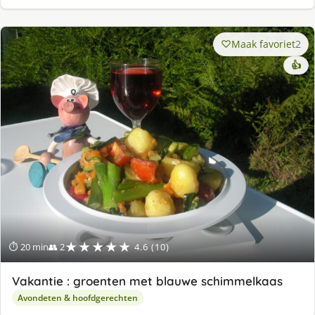
Maak favoriet
2
👍
★★★★★
⏱ 20 min
👥 2
4.6 (10)
Vakantie : groenten met blauwe schimmelkaas
Avondeten & hoofdgerechten