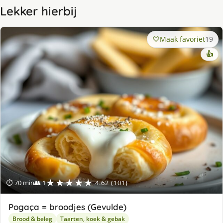
Lekker hierbij
Maak favoriet
19
👍
★★★★★
⏱ 70 min
👥 1
4.62 (101)
Pogaça = broodjes (Gevulde)
Brood & beleg
Taarten, koek & gebak