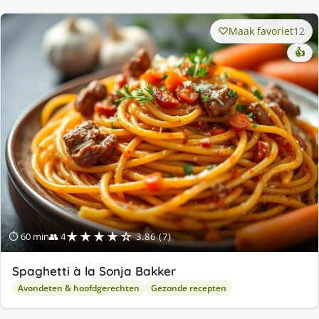
Maak favoriet
12
👍
★★★★☆
⏱ 60 min
👥 4
3.86 (7)
Spaghetti à la Sonja Bakker
Avondeten & hoofdgerechten
Gezonde recepten