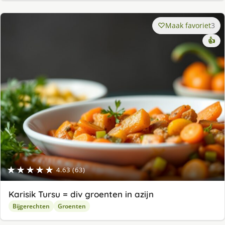
Maak favoriet
3
👍
★★★★★
4.63 (63)
Karisik Tursu = div groenten in azijn
Bijgerechten
Groenten