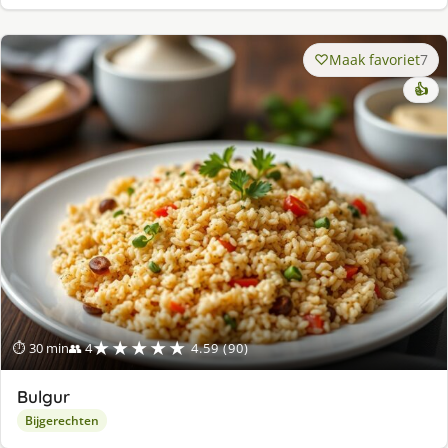
Maak favoriet
7
👍
★★★★★
⏱ 30 min
👥 4
4.59 (90)
Bulgur
Bijgerechten