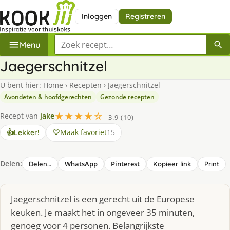
Inloggen
Registreren
Zoek een recept
Menu
Jaegerschnitzel
U bent hier:
Home
›
Recepten
›
Jaegerschnitzel
Avondeten & hoofdgerechten
Gezonde recepten
★★★★☆
Recept van
jake
3.9 (10)
Maak favoriet
15
👍
Lekker!
Delen:
WhatsApp
Pinterest
Delen…
Kopieer link
Print
Jaegerschnitzel is een gerecht uit de Europese
keuken. Je maakt het in ongeveer 35 minuten,
genoeg voor 4 personen. Belangrijkste