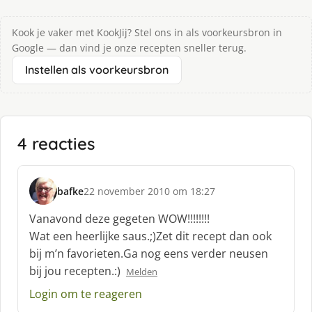
Kook je vaker met KookJij? Stel ons in als voorkeursbron in
Google — dan vind je onze recepten sneller terug.
Instellen als voorkeursbron
4 reacties
bafke
22 november 2010 om 18:27
s
c
Vanavond deze gegeten WOW!!!!!!!!
h
Wat een heerlijke saus.;)Zet dit recept dan ook
r
bij m’n favorieten.Ga nog eens verder neusen
e
bij jou recepten.:)
e
Melden
f
Login om te reageren
: