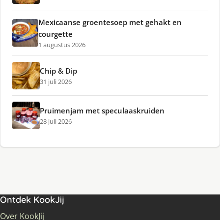
Mexicaanse groentesoep met gehakt en
courgette
1 augustus 2026
Chip & Dip
31 juli 2026
Pruimenjam met speculaaskruiden
28 juli 2026
Ontdek KookJij
Over KookJij