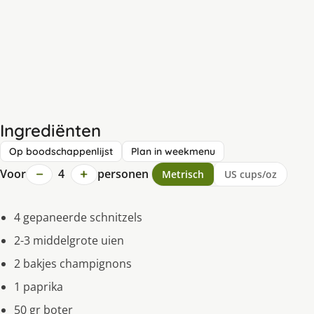
Ingrediënten
Op boodschappenlijst
Plan in weekmenu
−
+
Voor
4
personen
Metrisch
US cups/oz
4 gepaneerde schnitzels
2-3 middelgrote uien
2 bakjes champignons
1 paprika
50 gr boter