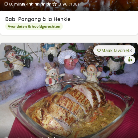
★★★★☆
⏱ 60 min
👥 4
3.96 (108)
Babi Pangang à la Henkie
Avondeten & hoofdgerechten
Maak favoriet
8
👍