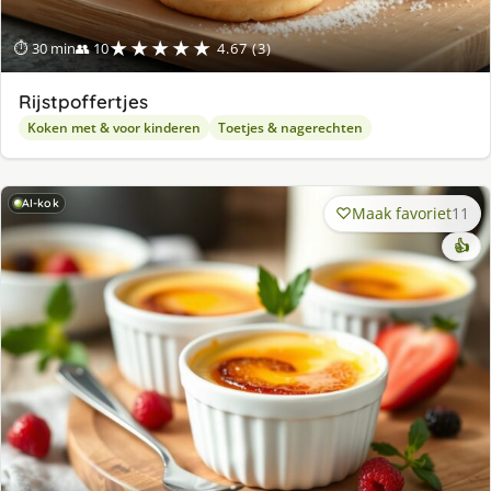
★★★★★
⏱ 30 min
👥 10
4.67 (3)
Rijstpoffertjes
Koken met & voor kinderen
Toetjes & nagerechten
AI-kok
Maak favoriet
11
👍