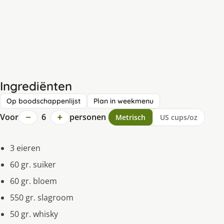
Ingrediënten
Op boodschappenlijst
Plan in weekmenu
−
+
Voor
6
personen
Metrisch
US cups/oz
3 eieren
60 gr. suiker
60 gr. bloem
550 gr. slagroom
50 gr. whisky