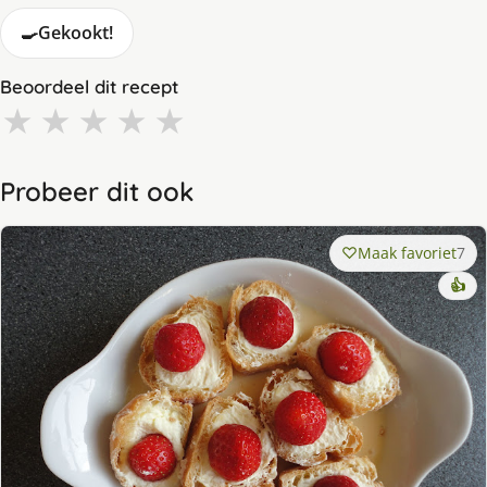
🍳
Gekookt!
Beoordeel dit recept
★
★
★
★
★
Probeer dit ook
Maak favoriet
7
👍