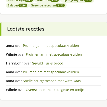
Salades
Gezonde recepten
1216
1177
Laatste reacties
anna
over
Pruimenjam met speculaaskruiden
Wilmie
over
Pruimenjam met speculaaskruiden
HarryLohr
over
Gevuld Turks brood
anna
over
Pruimenjam met speculaaskruiden
anna
over
Snelle courgettesoep met witte kaas
Wilmie
over
Ovenschotel met courgette en tonijn