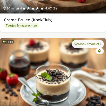
★★★★★
⏱ 90 min
👥 4
4.67 (3)
Creme Brulee (KookClub)
Toetjes & nagerechten
AI-kok
Maak favoriet
7
👍