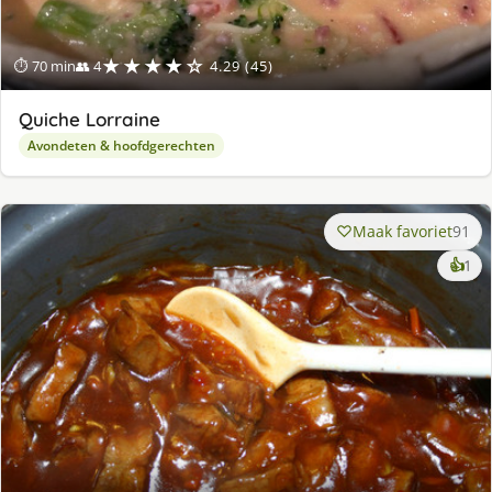
★★★★☆
⏱ 70 min
👥 4
4.29 (45)
Quiche Lorraine
Avondeten & hoofdgerechten
Maak favoriet
91
ke
👍
1
lek
ge