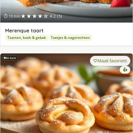
★★★★☆
⏱ 10 min
4.2 (5)
Merenque taart
Taarten, koek & gebak
Toetjes & nagerechten
AI-kok
Maak favoriet
6
👍