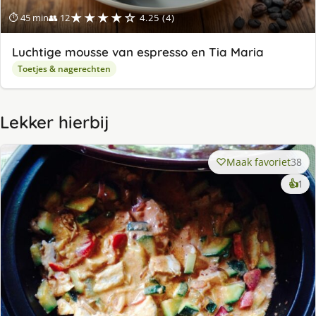
★★★★☆
⏱ 45 min
👥 12
4.25 (4)
Luchtige mousse van espresso en Tia Maria
Toetjes & nagerechten
Lekker hierbij
Maak favoriet
38
ke
👍
1
lek
ge