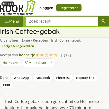
AI-kok
AI-kok
AI-kok
AI-kok
AI-kok
Inloggen
Registreren
Zoek een recept
Menu
Irish Coffee-gebak
U bent hier:
Home
›
Recepten
›
Irish Coffee-gebak
Toetjes & nagerechten
★★☆☆☆
Recept van
bobbeltje
1.67 (3)
Maak favoriet
3
👍
Lekker!
Delen:
WhatsApp
Facebook
Pinterest
Kopieer link
Print
Irish Coffee-gebak is een gerecht uit de Hollandse
keuken. Je maakt het in ongeveer 70 minuten,