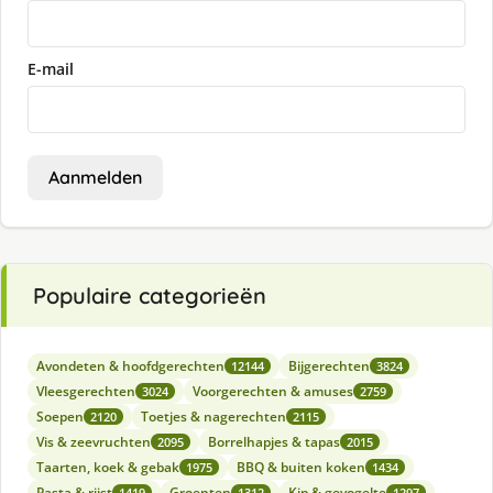
E-mail
Aanmelden
Populaire categorieën
Avondeten & hoofdgerechten
Bijgerechten
12144
3824
Vleesgerechten
Voorgerechten & amuses
3024
2759
Soepen
Toetjes & nagerechten
2120
2115
Vis & zeevruchten
Borrelhapjes & tapas
2095
2015
Taarten, koek & gebak
BBQ & buiten koken
1975
1434
Pasta & rijst
Groenten
Kip & gevogelte
1419
1312
1297