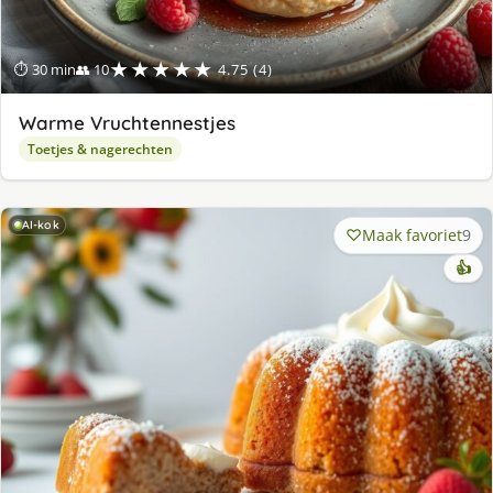
★★★★★
⏱ 30 min
👥 10
4.75 (4)
Warme Vruchtennestjes
Toetjes & nagerechten
AI-kok
Maak favoriet
9
👍