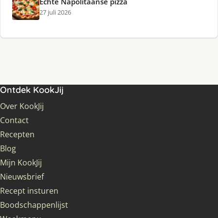
Echte Napolitaanse pizza
27 juli 2026
Ontdek KookJij
Over KookJij
Contact
Recepten
Blog
Mijn KookJij
Nieuwsbrief
Recept insturen
Boodschappenlijst