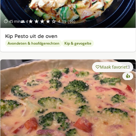
★★★★☆
⏱ 45 min
👥 4
4.39 (96)
Kip Pesto uit de oven
Avondeten & hoofdgerechten
Kip & gevogelte
Maak favoriet
3
👍