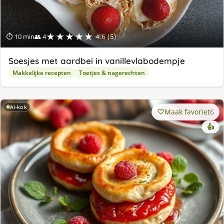
★★★★★
⏱ 10 min
👥 4
4.6 (5)
Soesjes met aardbei in vanillevlabodempje
Makkelijke recepten
Toetjes & nagerechten
AI-kok
Maak favoriet
6
👍