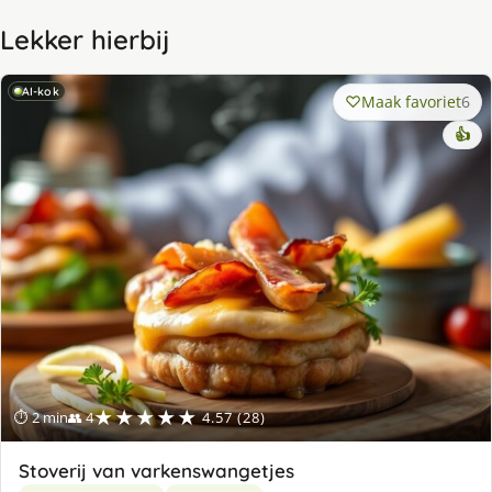
Lekker hierbij
AI-kok
Maak favoriet
6
👍
★★★★★
⏱ 2 min
👥 4
4.57 (28)
Stoverij van varkenswangetjes