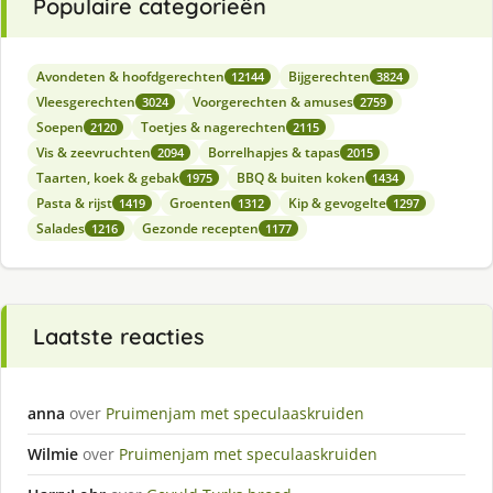
Populaire categorieën
Avondeten & hoofdgerechten
Bijgerechten
12144
3824
Vleesgerechten
Voorgerechten & amuses
3024
2759
Soepen
Toetjes & nagerechten
2120
2115
Vis & zeevruchten
Borrelhapjes & tapas
2094
2015
Taarten, koek & gebak
BBQ & buiten koken
1975
1434
Pasta & rijst
Groenten
Kip & gevogelte
1419
1312
1297
Salades
Gezonde recepten
1216
1177
Laatste reacties
anna
over
Pruimenjam met speculaaskruiden
Wilmie
over
Pruimenjam met speculaaskruiden