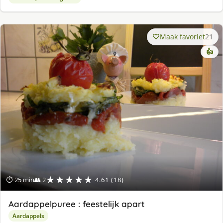
Maak favoriet
21
👍
★★★★★
⏱ 25 min
👥 2
4.61 (18)
Aardappelpuree : feestelijk apart
Aardappels