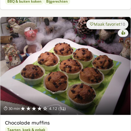
BBQ & buiten koken
Bijgerechten
Maak favoriet
10
👍
★★★★☆
⏱ 30 min
4.12 (52)
Chocolade muffins
Taarten, koek & gebak