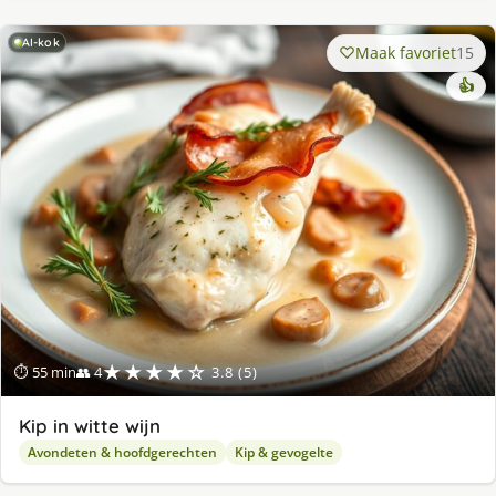
AI-kok
Maak favoriet
15
👍
★★★★☆
⏱ 55 min
👥 4
3.8 (5)
Kip in witte wijn
Avondeten & hoofdgerechten
Kip & gevogelte