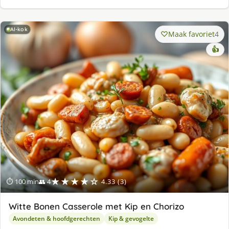
AI-kok
Maak favoriet
4
👍
★★★★☆
⏱ 100 min
👥 4
4.33 (3)
Witte Bonen Casserole met Kip en Chorizo
Avondeten & hoofdgerechten
Kip & gevogelte