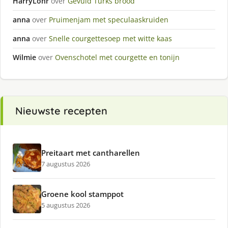
HarryLohr
over
Gevuld Turks brood
anna
over
Pruimenjam met speculaaskruiden
anna
over
Snelle courgettesoep met witte kaas
Wilmie
over
Ovenschotel met courgette en tonijn
Nieuwste recepten
Preitaart met cantharellen
7 augustus 2026
Groene kool stamppot
5 augustus 2026