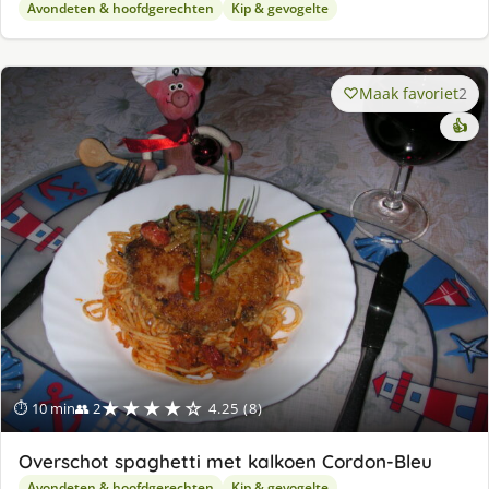
Avondeten & hoofdgerechten
Kip & gevogelte
Maak favoriet
2
👍
★★★★☆
⏱ 10 min
👥 2
4.25 (8)
Overschot spaghetti met kalkoen Cordon-Bleu
Avondeten & hoofdgerechten
Kip & gevogelte