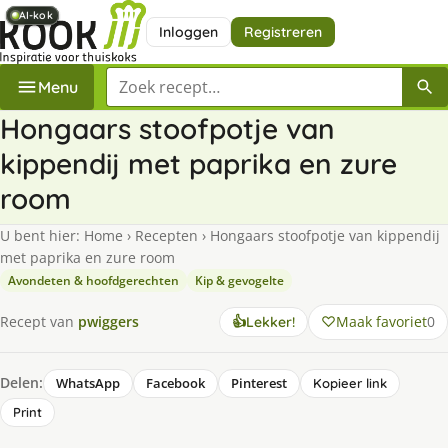
AI-kok
AI-kok
AI-kok
AI-kok
Inloggen
Registreren
Zoek een recept
Menu
Hongaars stoofpotje van
kippendij met paprika en zure
room
U bent hier:
Home
›
Recepten
›
Hongaars stoofpotje van kippendij
met paprika en zure room
Avondeten & hoofdgerechten
Kip & gevogelte
Maak favoriet
0
Recept van
pwiggers
👍
Lekker!
Delen:
WhatsApp
Facebook
Pinterest
Kopieer link
Print