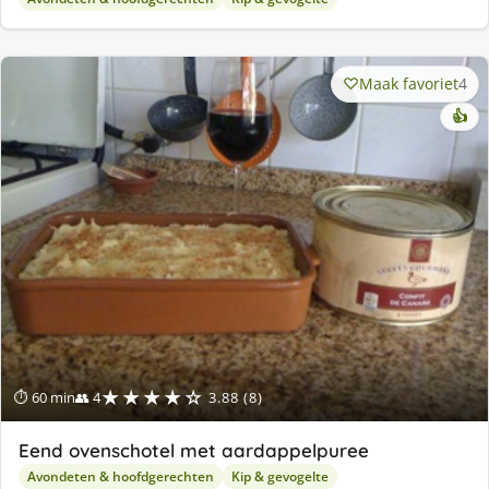
Maak favoriet
4
👍
★★★★☆
⏱ 60 min
👥 4
3.88 (8)
Eend ovenschotel met aardappelpuree
Avondeten & hoofdgerechten
Kip & gevogelte