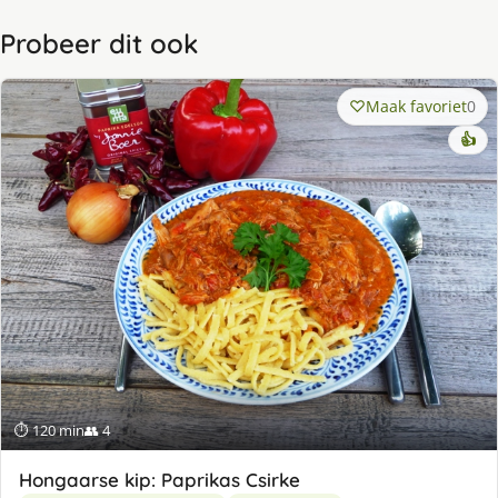
Probeer dit ook
Maak favoriet
0
👍
⏱ 120 min
👥 4
Hongaarse kip: Paprikas Csirke