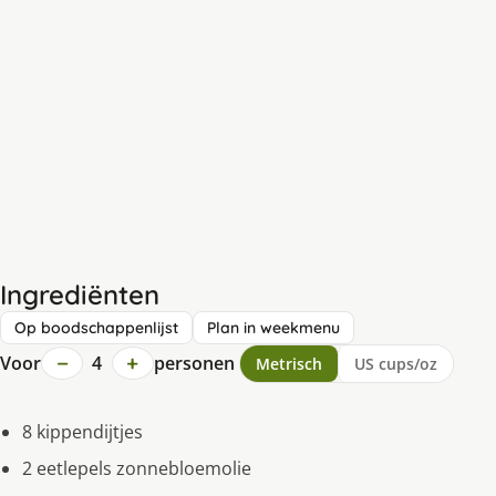
Ingrediënten
Op boodschappenlijst
Plan in weekmenu
−
+
Voor
4
personen
Metrisch
US cups/oz
8 kippendijtjes
2 eetlepels zonnebloemolie