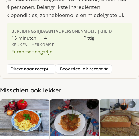
4 personen. Belangrijkste ingrediënten:
kippendijtjes, zonnebloemolie en middelgrote ui.
BEREIDINGSTIJD
AANTAL PERSONEN
MOEILIJKHEID
15 minuten
4
Pittig
KEUKEN
HERKOMST
Europese
Hongarije
Direct naar recept ↓
Beoordeel dit recept ★
Misschien ook lekker