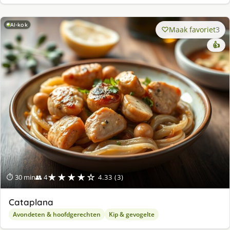
AI-kok
Maak favoriet
3
👍
★★★★☆
⏱ 30 min
👥 4
4.33 (3)
Cataplana
Avondeten & hoofdgerechten
Kip & gevogelte