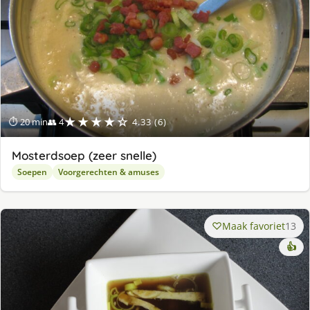
★★★★☆
⏱ 20 min
👥 4
4.33 (6)
Mosterdsoep (zeer snelle)
Soepen
Voorgerechten & amuses
Maak favoriet
13
👍