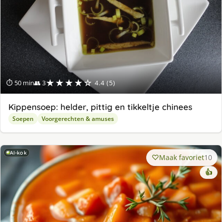
★★★★☆
⏱ 50 min
👥 3
4.4 (5)
Kippensoep: helder, pittig en tikkeltje chinees
Soepen
Voorgerechten & amuses
AI-kok
Maak favoriet
10
👍