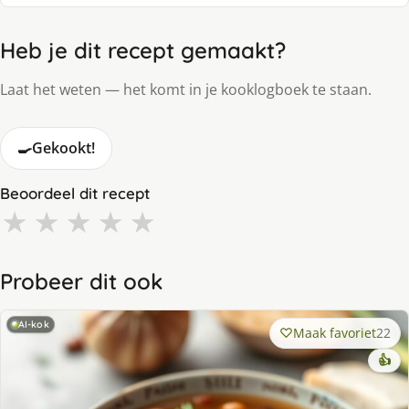
Heb je dit recept gemaakt?
Laat het weten — het komt in je kooklogboek te staan.
🍳
Gekookt!
Beoordeel dit recept
★
★
★
★
★
Probeer dit ook
AI-kok
Maak favoriet
22
👍