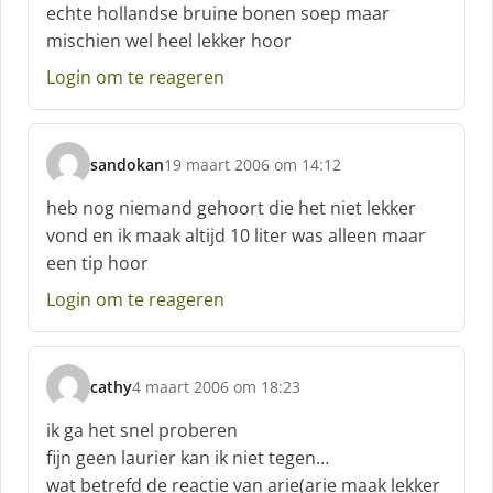
echte hollandse bruine bonen soep maar
r
mischien wel heel lekker hoor
e
e
Login om te reageren
f
:
sandokan
19 maart 2006 om 14:12
s
c
heb nog niemand gehoort die het niet lekker
h
vond en ik maak altijd 10 liter was alleen maar
r
een tip hoor
e
e
Login om te reageren
f
:
cathy
4 maart 2006 om 18:23
s
c
ik ga het snel proberen
h
fijn geen laurier kan ik niet tegen…
r
wat betrefd de reactie van arie(arie maak lekker
e