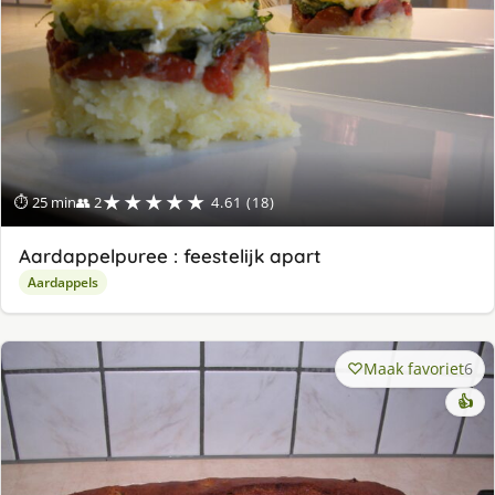
★★★★★
⏱ 25 min
👥 2
4.61 (18)
Aardappelpuree : feestelijk apart
Aardappels
Maak favoriet
6
👍