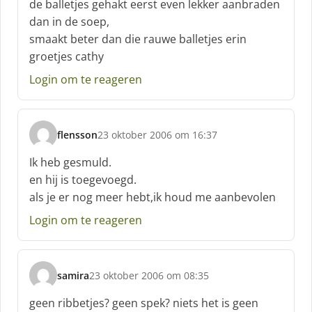
de balletjes gehakt eerst even lekker aanbraden
h
dan in de soep,
r
smaakt beter dan die rauwe balletjes erin
e
groetjes cathy
e
f
Login om te reageren
:
flensson
23 oktober 2006 om 16:37
s
c
Ik heb gesmuld.
h
en hij is toegevoegd.
r
als je er nog meer hebt,ik houd me aanbevolen
e
e
Login om te reageren
f
:
samira
23 oktober 2006 om 08:35
s
c
geen ribbetjes? geen spek? niets het is geen
h