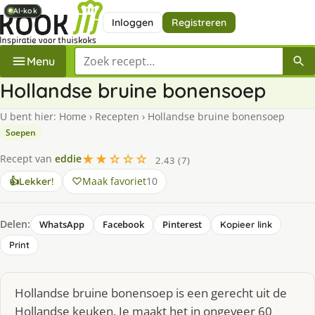
AI-kok
AI-kok
AI-kok
AI-kok
AI-kok
Inloggen
Registreren
Zoek een recept
Menu
Hollandse bruine bonensoep
U bent hier:
Home
›
Recepten
›
Hollandse bruine bonensoep
Soepen
★★☆☆☆
Recept van
eddie
2.43 (7)
Maak favoriet
10
👍
Lekker!
Delen:
WhatsApp
Facebook
Pinterest
Kopieer link
Print
Hollandse bruine bonensoep is een gerecht uit de
Hollandse keuken. Je maakt het in ongeveer 60