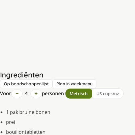
Ingrediënten
Op boodschappenlijst
Plan in weekmenu
−
+
Voor
4
personen
Metrisch
US cups/oz
1 pak bruine bonen
prei
bouillontabletten