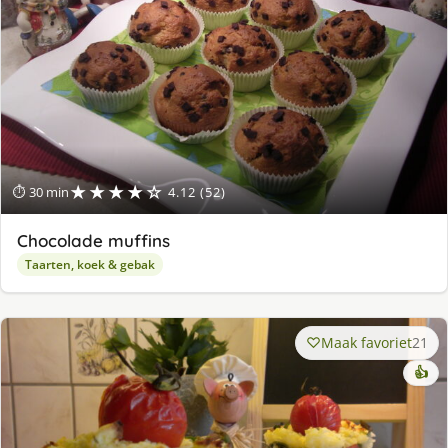
★★★★☆
⏱ 30 min
4.12 (52)
Chocolade muffins
Taarten, koek & gebak
Maak favoriet
21
👍