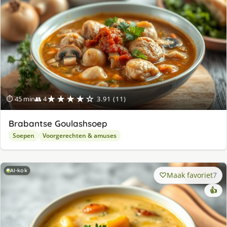
★★★★☆
⏱ 45 min
👥 4
3.91 (11)
Brabantse Goulashsoep
Soepen
Voorgerechten & amuses
AI-kok
Maak favoriet
7
👍