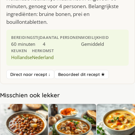
minuten, genoeg voor 4 personen. Belangrijkste
ingrediënten: bruine bonen, prei en
bouillontabletten.
BEREIDINGSTIJD
AANTAL PERSONEN
MOEILIJKHEID
60 minuten
4
Gemiddeld
KEUKEN
HERKOMST
Hollandse
Nederland
Direct naar recept ↓
Beoordeel dit recept ★
Misschien ook lekker