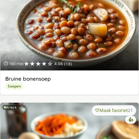
★★★★☆
⏱ 180 min
4.06 (18)
Bruine bonensoep
Soepen
AI-kok
Maak favoriet
21
👍