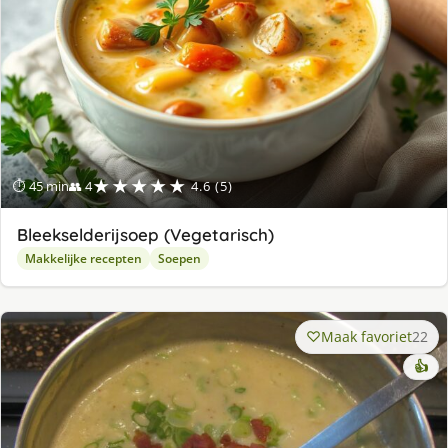
★★★★★
⏱ 45 min
👥 4
4.6 (5)
Bleekselderijsoep (Vegetarisch)
Makkelijke recepten
Soepen
Maak favoriet
22
👍