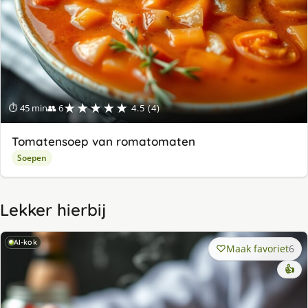
★★★★★
⏱ 45 min
👥 6
4.5 (4)
Tomatensoep van romatomaten
Soepen
Lekker hierbij
AI-kok
Maak favoriet
6
👍