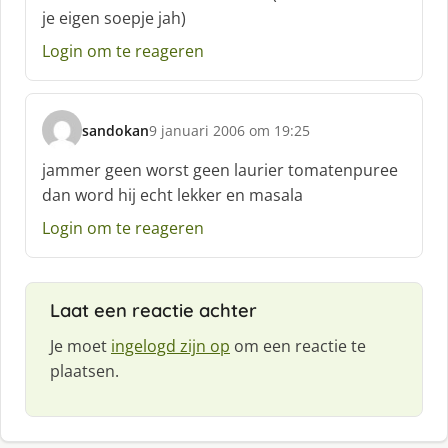
je eigen soepje jah)
e
f
Login om te reageren
:
sandokan
9 januari 2006 om 19:25
s
c
jammer geen worst geen laurier tomatenpuree
h
dan word hij echt lekker en masala
r
e
Login om te reageren
e
f
:
Laat een reactie achter
Je moet
ingelogd zijn op
om een reactie te
plaatsen.