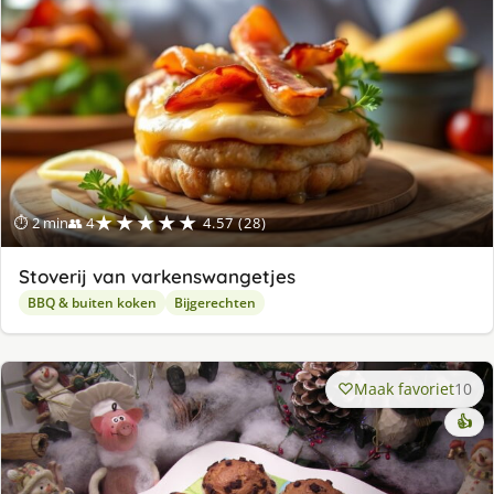
★★★★★
⏱ 2 min
👥 4
4.57 (28)
Stoverij van varkenswangetjes
BBQ & buiten koken
Bijgerechten
Maak favoriet
10
👍