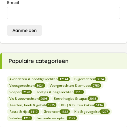
E-mail
Aanmelden
Populaire categorieën
Avondeten & hoofdgerechten
Bijgerechten
12144
3824
Vleesgerechten
Voorgerechten & amuses
3024
2759
Soepen
Toetjes & nagerechten
2120
2115
Vis & zeevruchten
Borrelhapjes & tapas
2095
2015
Taarten, koek & gebak
BBQ & buiten koken
1975
1434
Pasta & rijst
Groenten
Kip & gevogelte
1419
1312
1297
Salades
Gezonde recepten
1216
1177