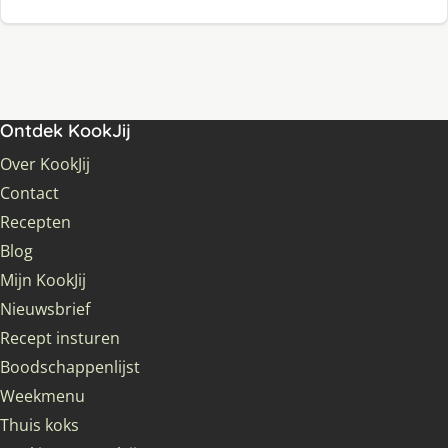
Ontdek KookJij
Over KookJij
Contact
Recepten
Blog
Mijn KookJij
Nieuwsbrief
Recept insturen
Boodschappenlijst
Weekmenu
Thuis koks