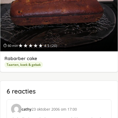
★★★★★
⏱ 60 min
4.5 (20)
Rabarber cake
Taarten, koek & gebak
6 reacties
cathy
23 oktober 2006 om 17:00
s
c