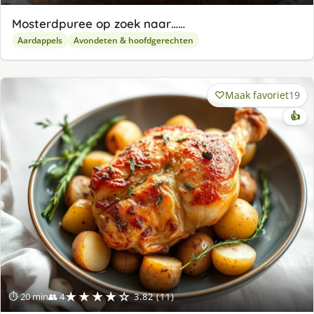
Mosterdpuree op zoek naar……
Aardappels
Avondeten & hoofdgerechten
Maak favoriet
19
👍
★★★★☆
⏱ 20 min
👥 4
3.82 (11)