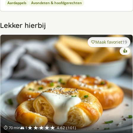
Aardappels
Avondeten & hoofdgerechten
Lekker hierbij
Maak favoriet
19
👍
★★★★★
⏱ 70 min
👥 1
4.62 (101)