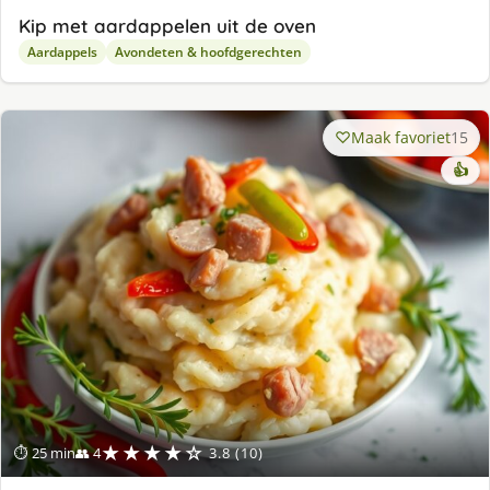
Kip met aardappelen uit de oven
Aardappels
Avondeten & hoofdgerechten
Maak favoriet
15
👍
★★★★☆
⏱ 25 min
👥 4
3.8 (10)