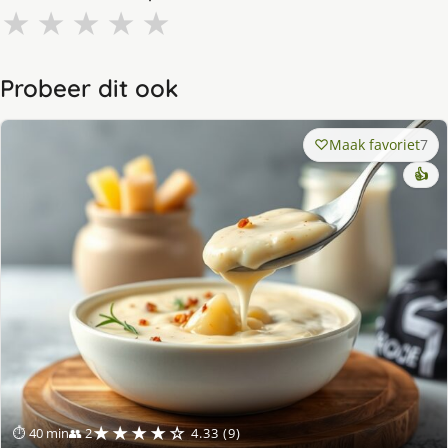
★
★
★
★
★
Probeer dit ook
Maak favoriet
7
👍
★★★★☆
⏱ 40 min
👥 2
4.33 (9)