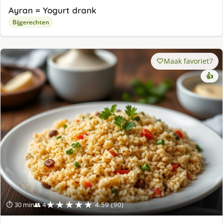
Ayran = Yogurt drank
Bijgerechten
Maak favoriet
7
👍
★★★★★
⏱ 30 min
👥 4
4.59 (90)