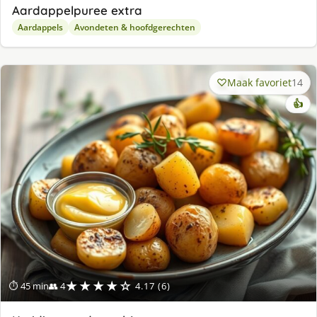
Aardappelpuree extra
Aardappels
Avondeten & hoofdgerechten
Maak favoriet
14
👍
★★★★☆
⏱ 45 min
👥 4
4.17 (6)