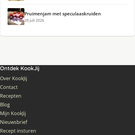
Pruimenjam met speculaaskruiden
28 juli 2026
Ontdek KookJij
Over KookJij
Contact
Recepten
Blog
Mijn KookJij
Nieuwsbrief
Recept insturen