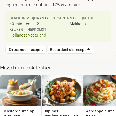
ingrediënten: knoflook 175 gram uien.
BEREIDINGSTIJD
AANTAL PERSONEN
MOEILIJKHEID
40 minuten
2
Makkelijk
KEUKEN
HERKOMST
Hollandse
Nederland
Direct naar recept ↓
Beoordeel dit recept ★
Misschien ook lekker
Mosterdpuree op
Kip met
Aardappelpuree
zoek naar……
aardappelen uit de
extra