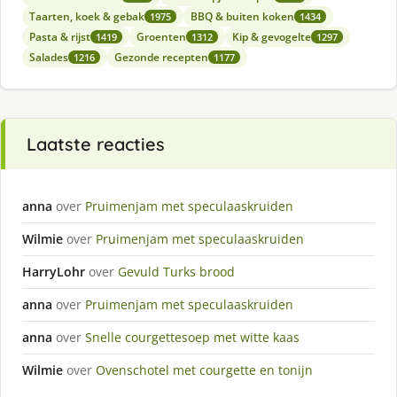
Taarten, koek & gebak
BBQ & buiten koken
1975
1434
Pasta & rijst
Groenten
Kip & gevogelte
1419
1312
1297
Salades
Gezonde recepten
1216
1177
Laatste reacties
anna
over
Pruimenjam met speculaaskruiden
Wilmie
over
Pruimenjam met speculaaskruiden
HarryLohr
over
Gevuld Turks brood
anna
over
Pruimenjam met speculaaskruiden
anna
over
Snelle courgettesoep met witte kaas
Wilmie
over
Ovenschotel met courgette en tonijn