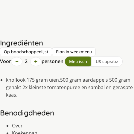
Ingrediënten
Op boodschappenlijst
Plan in weekmenu
−
+
Voor
2
personen
Metrisch
US cups/oz
knoflook 175 gram uien.500 gram aardappels 500 gram
gehakt 2x kleinste tomatenpuree en sambal en geraspte
kaas.
Benodigdheden
Oven
Koekenpan