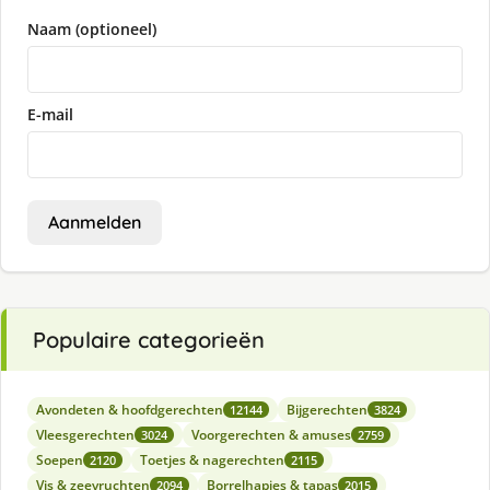
Naam (optioneel)
E-mail
Aanmelden
Populaire categorieën
Avondeten & hoofdgerechten
Bijgerechten
12144
3824
Vleesgerechten
Voorgerechten & amuses
3024
2759
Soepen
Toetjes & nagerechten
2120
2115
Vis & zeevruchten
Borrelhapjes & tapas
2094
2015