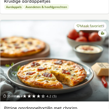
Kruidige aardappeltjes
Aardappels
Avondeten & hoofdgerechten
Maak favoriet
9
👍
★★★★☆
⏱ 35 min
👥 4
4.2 (5)
Pittige aardappeltortilla met chorizo