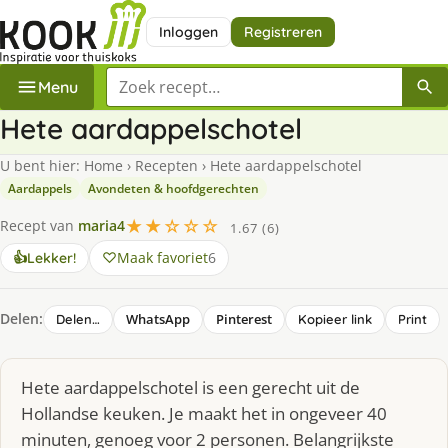
Inloggen
Registreren
Zoek een recept
Menu
Hete aardappelschotel
U bent hier:
Home
›
Recepten
›
Hete aardappelschotel
Aardappels
Avondeten & hoofdgerechten
★★☆☆☆
Recept van
maria4
1.67 (6)
Maak favoriet
6
👍
Lekker!
Delen:
WhatsApp
Pinterest
Delen…
Kopieer link
Print
Hete aardappelschotel is een gerecht uit de
Hollandse keuken. Je maakt het in ongeveer 40
minuten, genoeg voor 2 personen. Belangrijkste