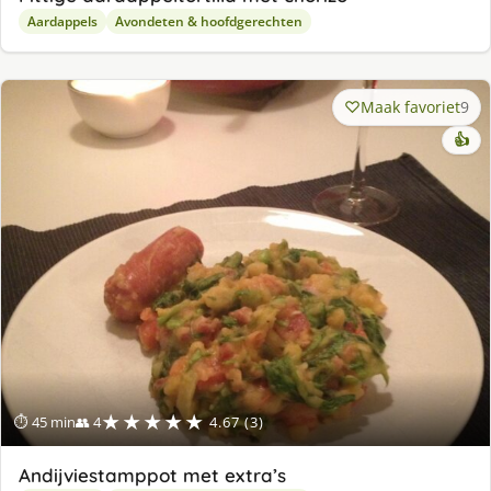
Aardappels
Avondeten & hoofdgerechten
Maak favoriet
9
👍
★★★★★
⏱ 45 min
👥 4
4.67 (3)
Andijviestamppot met extra’s