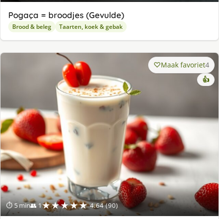
Pogaça = broodjes (Gevulde)
Brood & beleg
Taarten, koek & gebak
Maak favoriet
4
👍
★★★★★
⏱ 5 min
👥 1
4.64 (90)