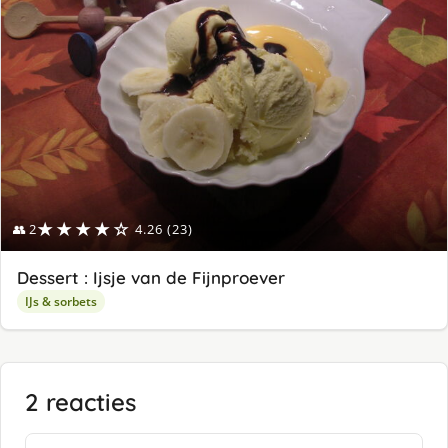
★★★★☆
👥 2
4.26 (23)
Dessert : Ijsje van de Fijnproever
IJs & sorbets
2 reacties