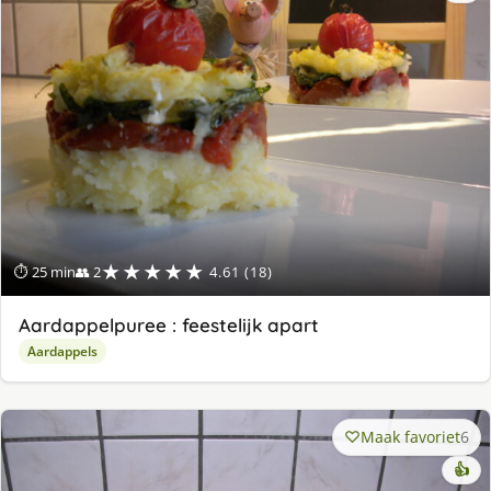
★★★★★
⏱ 25 min
👥 2
4.61 (18)
Aardappelpuree : feestelijk apart
Aardappels
Maak favoriet
6
👍