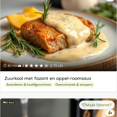
★★★★☆
⏱ 80 min
👥 4
3.75 (4)
Zuurkool met fazant en appel-roomsaus
Avondeten & hoofdgerechten
Ovenschotels & eenpans
AI-kok
Maak favoriet
7
👍