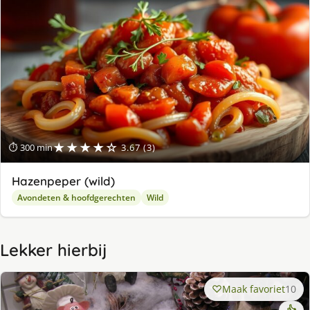
★★★★☆
⏱ 300 min
3.67 (3)
Hazenpeper (wild)
Avondeten & hoofdgerechten
Wild
Lekker hierbij
Maak favoriet
10
👍