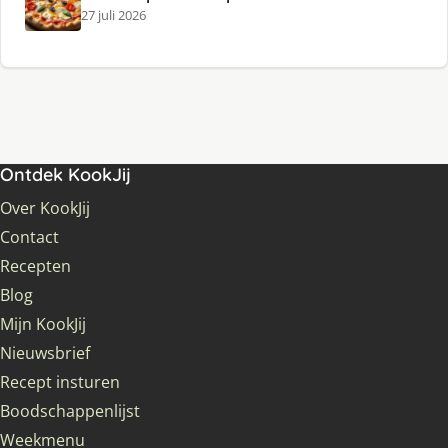
27 juli 2026
Ontdek KookJij
Over KookJij
Contact
Recepten
Blog
Mijn KookJij
Nieuwsbrief
Recept insturen
Boodschappenlijst
Weekmenu