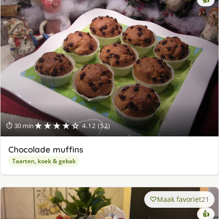
★★★★☆
⏱ 30 min
4.12 (52)
Chocolade muffins
Taarten, koek & gebak
Maak favoriet
21
👍