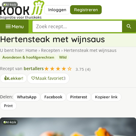
AI-kok
Inloggen
Registreren
Zoek een recept
Menu
Hertensteak met wijnsaus
U bent hier:
Home
›
Recepten
›
Hertensteak met wijnsaus
Avondeten & hoofdgerechten
Wild
★★★★☆
Recept van
bertallers
3.75 (4)
Maak favoriet
3
👍
Lekker!
Delen:
WhatsApp
Facebook
Pinterest
Kopieer link
Print
AI-kok