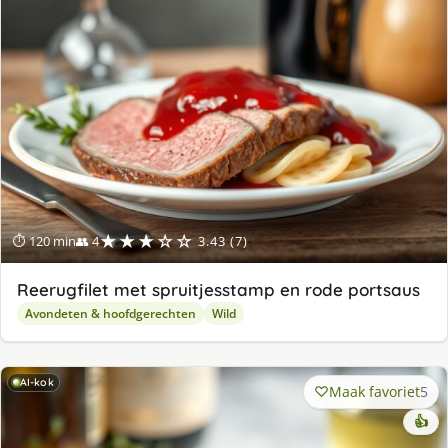
★★★☆☆
⏱ 120 min
👥 4
3.43 (7)
Reerugfilet met spruitjesstamp en rode portsaus
Avondeten & hoofdgerechten
Wild
AI-kok
Maak favoriet
5
👍