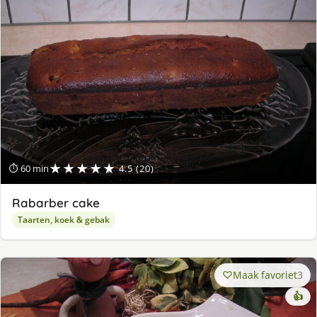
★★★★★
⏱ 60 min
4.5 (20)
Rabarber cake
Taarten, koek & gebak
Maak favoriet
3
👍