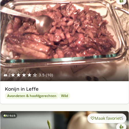
👍
★★★★☆
👥 2
3.5 (10)
Konijn in Leffe
Avondeten & hoofdgerechten
Wild
AI-kok
Maak favoriet
5
👍