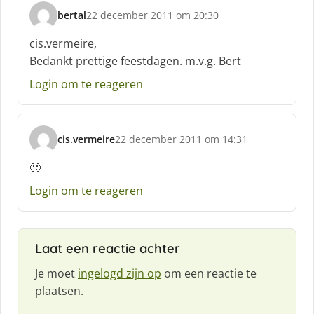
bertal
22 december 2011 om 20:30
s
c
cis.vermeire,
h
Bedankt prettige feestdagen. m.v.g. Bert
r
e
Login om te reageren
e
f
:
cis.vermeire
22 december 2011 om 14:31
s
c
🙂
h
Login om te reageren
r
e
e
f
Laat een reactie achter
:
Je moet
ingelogd zijn op
om een reactie te
plaatsen.