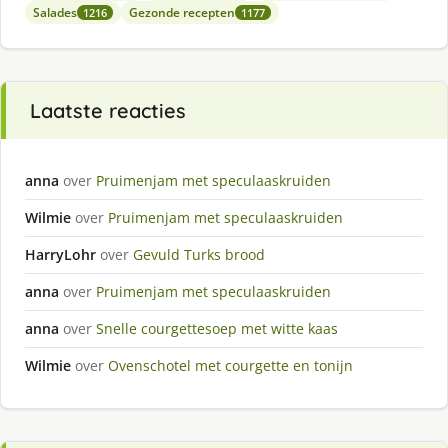
Salades
Gezonde recepten
1216
1177
Laatste reacties
anna
over
Pruimenjam met speculaaskruiden
Wilmie
over
Pruimenjam met speculaaskruiden
HarryLohr
over
Gevuld Turks brood
anna
over
Pruimenjam met speculaaskruiden
anna
over
Snelle courgettesoep met witte kaas
Wilmie
over
Ovenschotel met courgette en tonijn