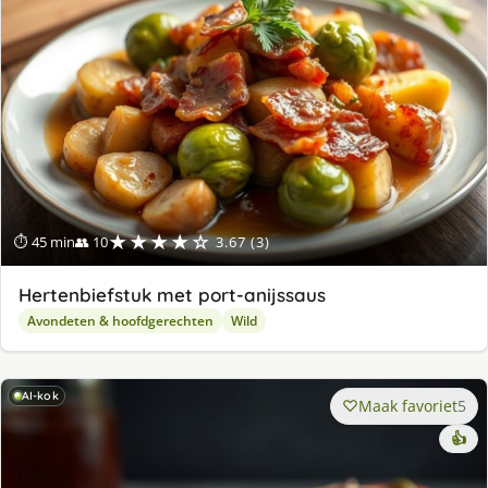
★★★★☆
⏱ 45 min
👥 10
3.67 (3)
Hertenbiefstuk met port-anijssaus
Avondeten & hoofdgerechten
Wild
AI-kok
Maak favoriet
5
👍