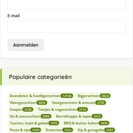
E-mail
Aanmelden
Populaire categorieën
Avondeten & hoofdgerechten
Bijgerechten
12144
3824
Vleesgerechten
Voorgerechten & amuses
3024
2759
Soepen
Toetjes & nagerechten
2120
2115
Vis & zeevruchten
Borrelhapjes & tapas
2095
2015
Taarten, koek & gebak
BBQ & buiten koken
1975
1434
Pasta & rijst
Groenten
Kip & gevogelte
1419
1312
1297