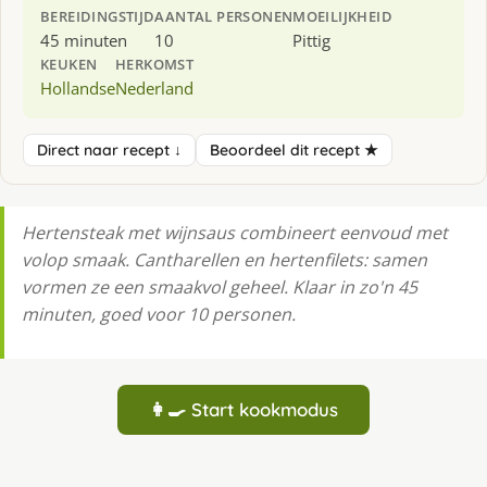
BEREIDINGSTIJD
AANTAL PERSONEN
MOEILIJKHEID
45 minuten
10
Pittig
KEUKEN
HERKOMST
Hollandse
Nederland
Direct naar recept ↓
Beoordeel dit recept ★
Hertensteak met wijnsaus combineert eenvoud met
volop smaak. Cantharellen en hertenfilets: samen
vormen ze een smaakvol geheel. Klaar in zo'n 45
minuten, goed voor 10 personen.
👩‍🍳 Start kookmodus