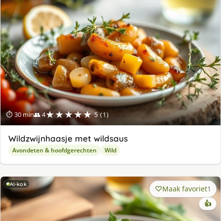
★★★★★
⏱ 30 min
👥 4
5 (1)
Wildzwijnhaasje met wildsaus
Avondeten & hoofdgerechten
Wild
AI-kok
Maak favoriet
1
👍