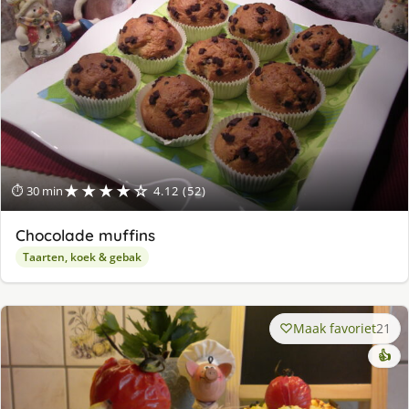
★★★★☆
⏱ 30 min
4.12 (52)
Chocolade muffins
Taarten, koek & gebak
Maak favoriet
21
👍