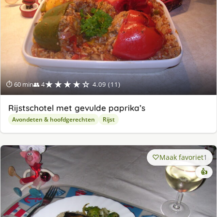
★★★★☆
⏱ 60 min
👥 4
4.09 (11)
Rijstschotel met gevulde paprika’s
Avondeten & hoofdgerechten
Rijst
Maak favoriet
1
👍