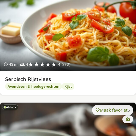
★★★★★
⏱ 45 min
👥 4
4.5 (2)
Serbisch Rijstvlees
Avondeten & hoofdgerechten
Rijst
AI-kok
Maak favoriet
5
👍