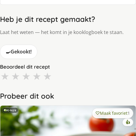
Heb je dit recept gemaakt?
Laat het weten — het komt in je kooklogboek te staan.
🍳
Gekookt!
Beoordeel dit recept
★
★
★
★
★
Probeer dit ook
AI-kok
Maak favoriet
1
👍