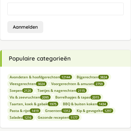
Aanmelden
Populaire categorieën
Avondeten & hoofdgerechten
Bijgerechten
12144
3824
Vleesgerechten
Voorgerechten & amuses
3024
2759
Soepen
Toetjes & nagerechten
2120
2115
Vis & zeevruchten
Borrelhapjes & tapas
2095
2015
Taarten, koek & gebak
BBQ & buiten koken
1975
1434
Pasta & rijst
Groenten
Kip & gevogelte
1419
1312
1297
Salades
Gezonde recepten
1216
1177