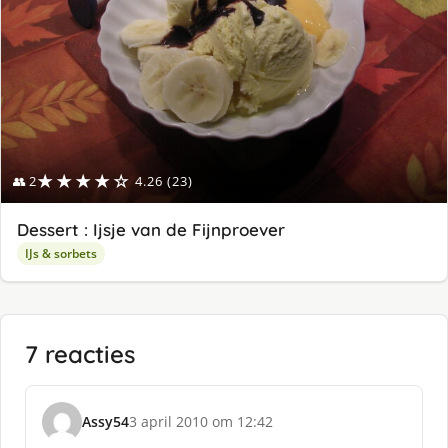
★★★★☆
👥 2
4.26 (23)
Dessert : Ijsje van de Fijnproever
IJs & sorbets
7 reacties
Assy54
3 april 2010 om 12:42
s