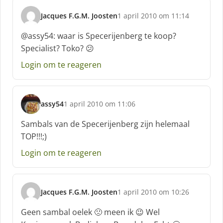
f
Jacques F.G.M. Joosten
1 april 2010 om 11:14
:
s
c
@assy54: waar is Specerijenberg te koop?
h
Specialist? Toko? 😕
r
e
Login om te reageren
e
f
:
assy54
1 april 2010 om 11:06
s
c
Sambals van de Specerijenberg zijn helemaal
h
TOP!!!;)
r
e
Login om te reageren
e
f
:
Jacques F.G.M. Joosten
1 april 2010 om 10:26
s
c
Geen sambal oelek 🙁 meen ik 😉 Wel
h