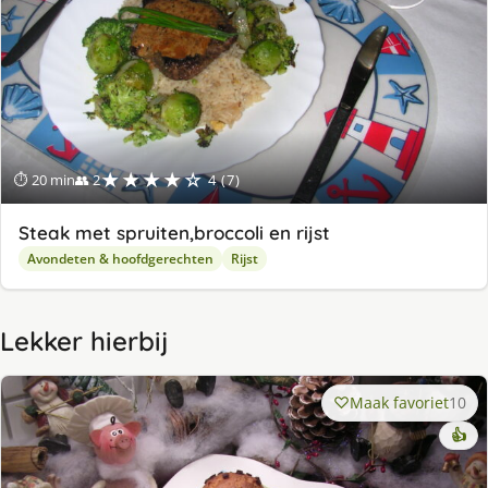
★★★★☆
⏱ 20 min
👥 2
4 (7)
Steak met spruiten,broccoli en rijst
Avondeten & hoofdgerechten
Rijst
Lekker hierbij
Maak favoriet
10
👍