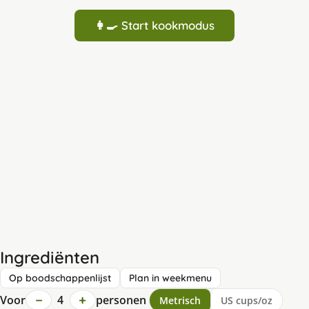
👩‍🍳 Start kookmodus
Ingrediënten
Op boodschappenlijst
Plan in weekmenu
−
+
Voor
4
personen
Metrisch
US cups/oz