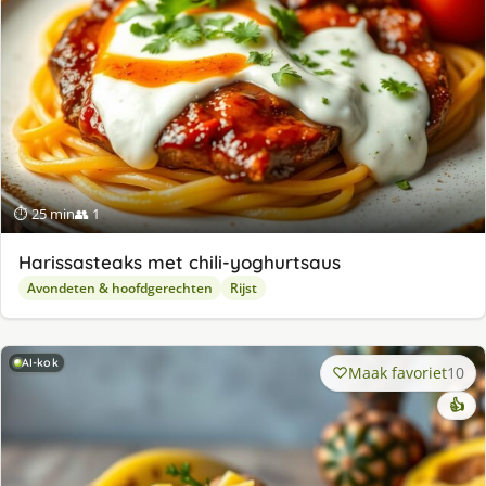
⏱ 25 min
👥 1
Harissasteaks met chili-yoghurtsaus
Avondeten & hoofdgerechten
Rijst
AI-kok
Maak favoriet
10
👍