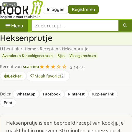
AI-kok
Inloggen
Registreren
Zoek een recept
Menu
Heksenprutje
U bent hier:
Home
›
Recepten
›
Heksenprutje
Avondeten & hoofdgerechten
Rijst
Vleesgerechten
★★★☆☆
Recept van
scarrieo
3.14 (7)
Maak favoriet
21
👍
Lekker!
Delen:
WhatsApp
Facebook
Pinterest
Kopieer link
Print
Heksenprutje is een beproefd recept van KookJij. Je
maakt het in ongeveer 30 minuten, genoeg voor 4