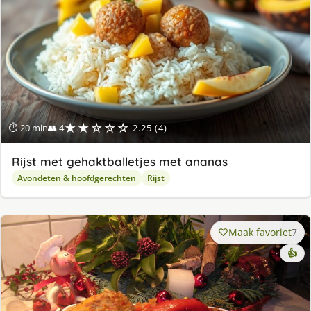
★★☆☆☆
⏱ 20 min
👥 4
2.25 (4)
Rijst met gehaktballetjes met ananas
Avondeten & hoofdgerechten
Rijst
Maak favoriet
7
👍