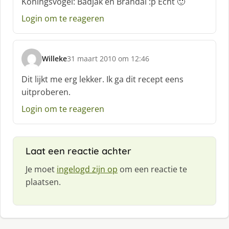
Koningsvogel: Badjak en Brandal :p Echt 🙂
r
e
Login om te reageren
e
f
:
Willeke
31 maart 2010 om 12:46
s
c
Dit lijkt me erg lekker. Ik ga dit recept eens
h
uitproberen.
r
e
Login om te reageren
e
f
:
Laat een reactie achter
Je moet
ingelogd zijn op
om een reactie te
plaatsen.