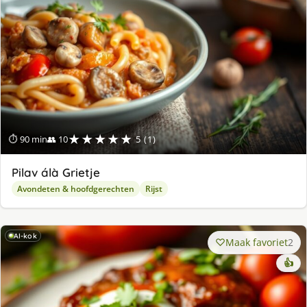
★★★★★
⏱ 90 min
👥 10
5 (1)
Pilav álà Grietje
Avondeten & hoofdgerechten
Rijst
AI-kok
Maak favoriet
2
👍