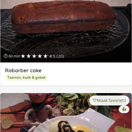
★★★★★
⏱ 60 min
4.5 (20)
Rabarber cake
Taarten, koek & gebak
Maak favoriet
3
👍