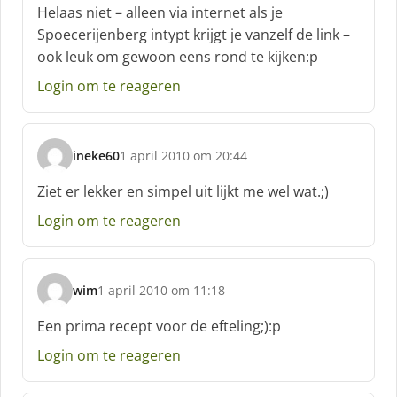
c
Helaas niet – alleen via internet als je
h
Spoecerijenberg intypt krijgt je vanzelf de link –
r
ook leuk om gewoon eens rond te kijken:p
e
e
Login om te reageren
f
:
ineke60
1 april 2010 om 20:44
s
c
Ziet er lekker en simpel uit lijkt me wel wat.;)
h
Login om te reageren
r
e
e
f
wim
1 april 2010 om 11:18
:
s
c
Een prima recept voor de efteling;):p
h
Login om te reageren
r
e
e