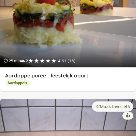
★★★★★
⏱ 25 min
👥 2
4.61 (18)
Aardappelpuree : feestelijk apart
Aardappels
Maak favoriet
6
👍