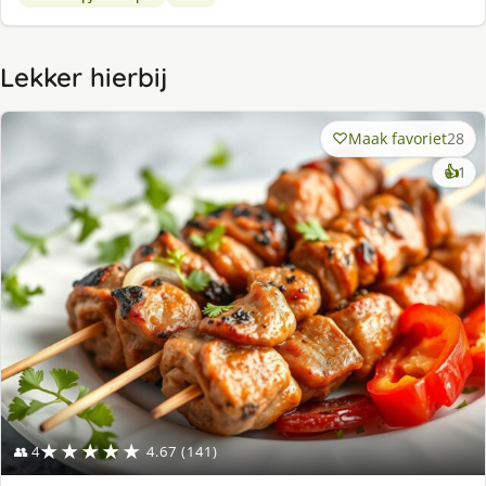
Lekker hierbij
Maak favoriet
28
ke
👍
1
lek
ge
★★★★★
👥 4
4.67 (141)