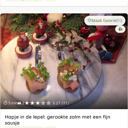
Maak favoriet
12
👍
★★★☆☆
⏱ 5 min
👥 2
3.27 (11)
Hapje in de lepel: gerookte zalm met een fijn
sausje