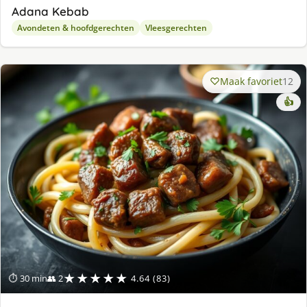
Adana Kebab
Avondeten & hoofdgerechten
Vleesgerechten
Maak favoriet
12
👍
★★★★★
⏱ 30 min
👥 2
4.64 (83)