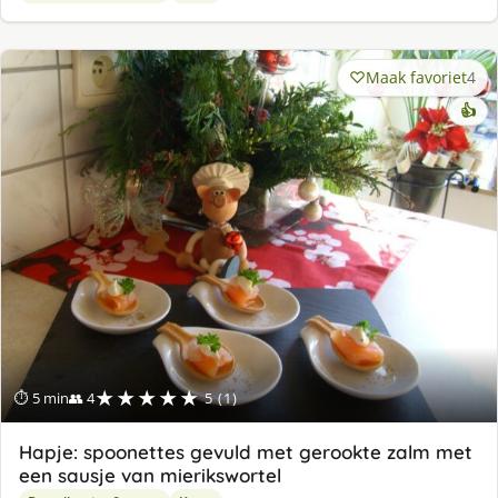
Maak favoriet
4
👍
★★★★★
⏱ 5 min
👥 4
5 (1)
Hapje: spoonettes gevuld met gerookte zalm met
een sausje van mierikswortel