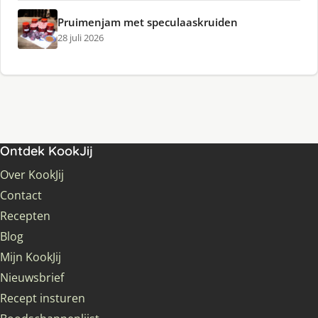
Pruimenjam met speculaaskruiden
28 juli 2026
Ontdek KookJij
Over KookJij
Contact
Recepten
Blog
Mijn KookJij
Nieuwsbrief
Recept insturen