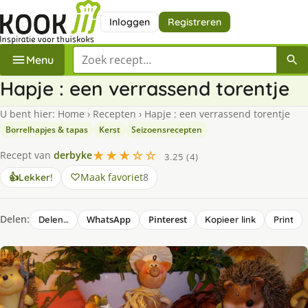
Inloggen
Registreren
Zoek een recept
Menu
Hapje : een verrassend torentje
U bent hier:
Home
›
Recepten
›
Hapje : een verrassend torentje
Borrelhapjes & tapas
Kerst
Seizoensrecepten
★★★☆☆
Recept van
derbyke
3.25 (4)
Maak favoriet
8
👍
Lekker!
Delen:
WhatsApp
Pinterest
Delen…
Kopieer link
Print