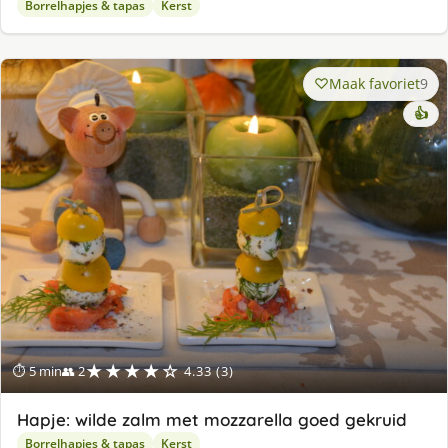
Borrelhapjes & tapas
Kerst
Maak favoriet
9
👍
★★★★☆
⏱ 5 min
👥 2
4.33 (3)
Hapje: wilde zalm met mozzarella goed gekruid
Borrelhapjes & tapas
Kerst