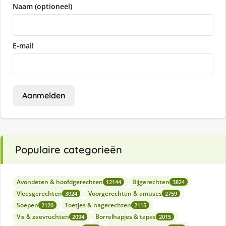
Naam (optioneel)
E-mail
Aanmelden
Populaire categorieën
Avondeten & hoofdgerechten
Bijgerechten
12144
3824
Vleesgerechten
Voorgerechten & amuses
3024
2759
Soepen
Toetjes & nagerechten
2120
2115
Vis & zeevruchten
Borrelhapjes & tapas
2094
2015