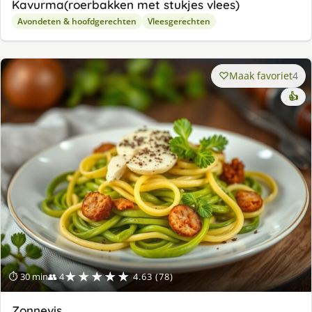
Kavurma(roerbakken met stukjes vlees)
Avondeten & hoofdgerechten
Vleesgerechten
Maak favoriet
4
👍
★★★★★
⏱ 30 min
👥 4
4.63 (78)
Zonnevis