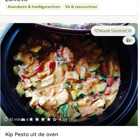
Avondeten & hoofdgerechten
Vis & zeevruchten
Maak favoriet
38
ke
👍
1
lek
ge
★★★★☆
⏱ 45 min
👥 4
4.39 (96)
Kip Pesto uit de oven