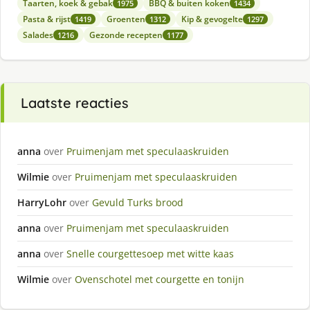
Taarten, koek & gebak
BBQ & buiten koken
1975
1434
Pasta & rijst
Groenten
Kip & gevogelte
1419
1312
1297
Salades
Gezonde recepten
1216
1177
Laatste reacties
anna
over
Pruimenjam met speculaaskruiden
Wilmie
over
Pruimenjam met speculaaskruiden
HarryLohr
over
Gevuld Turks brood
anna
over
Pruimenjam met speculaaskruiden
anna
over
Snelle courgettesoep met witte kaas
Wilmie
over
Ovenschotel met courgette en tonijn