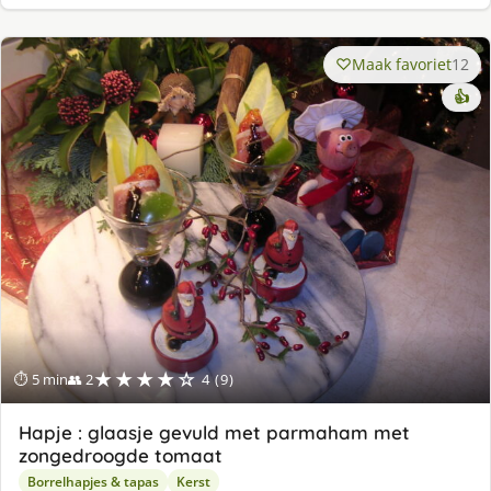
Maak favoriet
12
👍
★★★★☆
⏱ 5 min
👥 2
4 (9)
Hapje : glaasje gevuld met parmaham met
zongedroogde tomaat
Borrelhapjes & tapas
Kerst