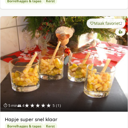
Borrelhapjes & tapas
Kerst
Maak favoriet
2
👍
★★★★★
⏱ 5 min
👥 4
5 (1)
Hapje super snel klaar
Borrelhapjes & tapas
Kerst