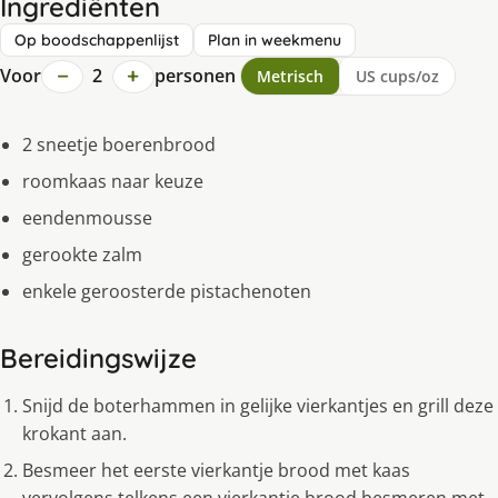
Ingrediënten
Op boodschappenlijst
Plan in weekmenu
−
+
Voor
2
personen
Metrisch
US cups/oz
2 sneetje boerenbrood
roomkaas naar keuze
eendenmousse
gerookte zalm
enkele geroosterde pistachenoten
Bereidingswijze
Snijd de boterhammen in gelijke vierkantjes en grill deze
krokant aan.
Besmeer het eerste vierkantje brood met kaas