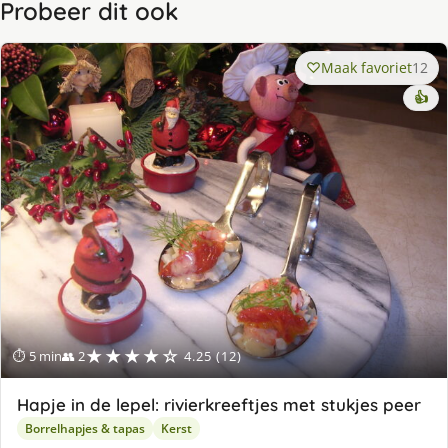
Probeer dit ook
Maak favoriet
12
👍
★★★★☆
⏱ 5 min
👥 2
4.25 (12)
Hapje in de lepel: rivierkreeftjes met stukjes peer
Borrelhapjes & tapas
Kerst