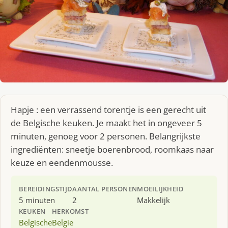
Hapje : een verrassend torentje is een gerecht uit
de Belgische keuken. Je maakt het in ongeveer 5
minuten, genoeg voor 2 personen. Belangrijkste
ingrediënten: sneetje boerenbrood, roomkaas naar
keuze en eendenmousse.
BEREIDINGSTIJD
AANTAL PERSONEN
MOEILIJKHEID
5 minuten
2
Makkelijk
KEUKEN
HERKOMST
Belgische
Belgie