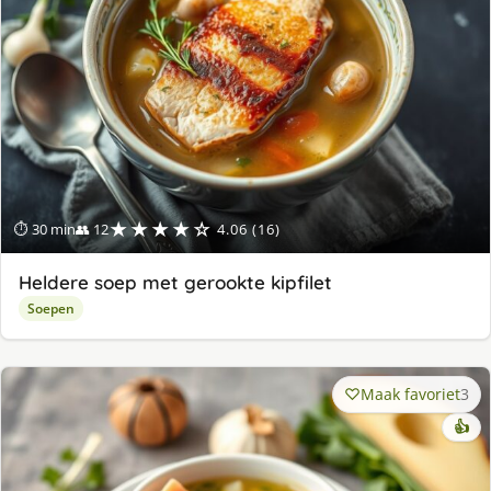
★★★★☆
⏱ 30 min
👥 12
4.06 (16)
Heldere soep met gerookte kipfilet
Soepen
Maak favoriet
3
👍