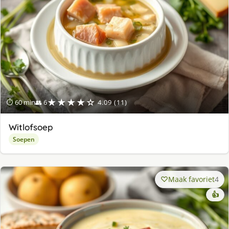
★★★★☆
⏱ 60 min
👥 6
4.09 (11)
Witlofsoep
Soepen
Maak favoriet
4
👍