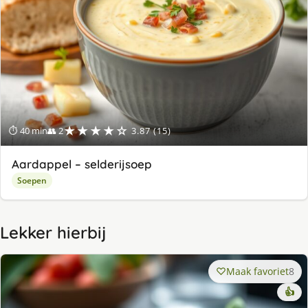
★★★★☆
⏱ 40 min
👥 2
3.87 (15)
Aardappel – selderijsoep
Soepen
Lekker hierbij
Maak favoriet
8
👍