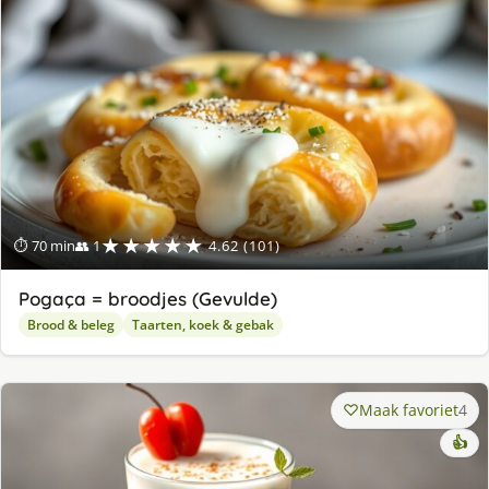
★★★★★
⏱ 70 min
👥 1
4.62 (101)
Pogaça = broodjes (Gevulde)
Brood & beleg
Taarten, koek & gebak
Maak favoriet
4
👍