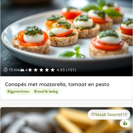
★★★★★
⏱ 15 min
👥 4
4.65 (101)
Canapés met mozzarella, tomaat en pesto
Bijgerechten
Brood & beleg
Maak favoriet
19
👍