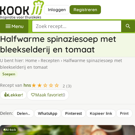
Inloggen
Registreren
Zoek een recept
Menu
Halfwarme spinaziesoep met
bleekselderij en tomaat
U bent hier:
Home
›
Recepten
›
Halfwarme spinaziesoep met
bleekselderij en tomaat
Soepen
★★☆☆☆
Recept van
hns
2 (3)
Maak favoriet
0
👍
Lekker!
Delen:
WhatsApp
Pinterest
Delen…
Kopieer link
Print
AI-kok