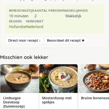
BEREIDINGSTIJD
AANTAL PERSONEN
MOEILIJKHEID
10 minuten
2
Makkelijk
KEUKEN
HERKOMST
Hollandse
Nederland
Direct naar recept ↓
Beoordeel dit recept ★
Misschien ook lekker
Limburgse
Mosterdsoep met
Bruine bonenso
Doevesop
spekjes
(Duivensoep)