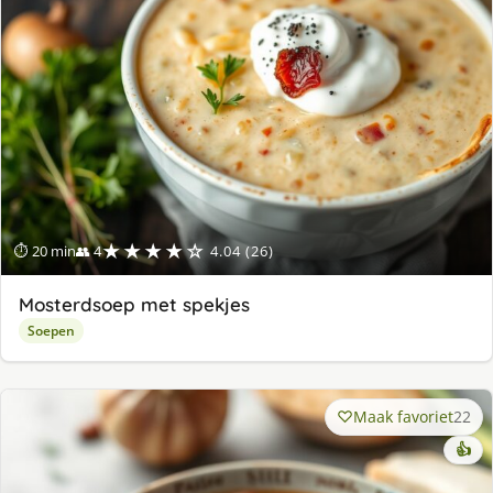
★★★★☆
⏱ 20 min
👥 4
4.04 (26)
Mosterdsoep met spekjes
Soepen
Maak favoriet
22
👍