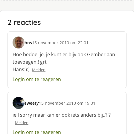
2 reacties
hns
15 november 2010 om 22:01
s
c
Hoe bedoel je, je kunt er bijv ook Gember aan
h
toevoegen.! grt
r
Hans:):)
Melden
e
e
Login om te reageren
f
:
sweety
15 november 2010 om 19:01
s
c
iell sorry maar kan er ook iets anders bij..?:?
h
Melden
r
e
Login om te reageren