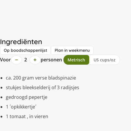
Ingrediënten
Op boodschappenlijst
Plan in weekmenu
−
+
Voor
2
personen
Metrisch
US cups/oz
ca. 200 gram verse bladspinazie
stukjes bleekselderij of 3 radijsjes
gedroogd pepertje
1 ´opkikkertje´
1 tomaat , in vieren