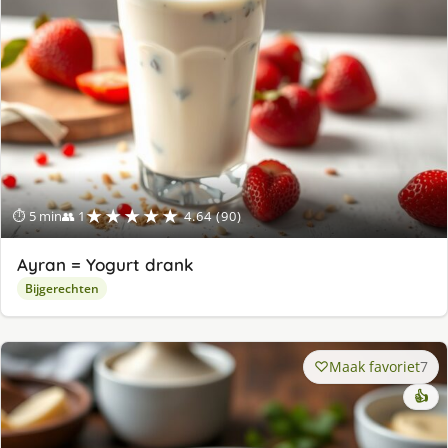
★★★★★
⏱ 5 min
👥 1
4.64 (90)
Ayran = Yogurt drank
Bijgerechten
Maak favoriet
7
👍