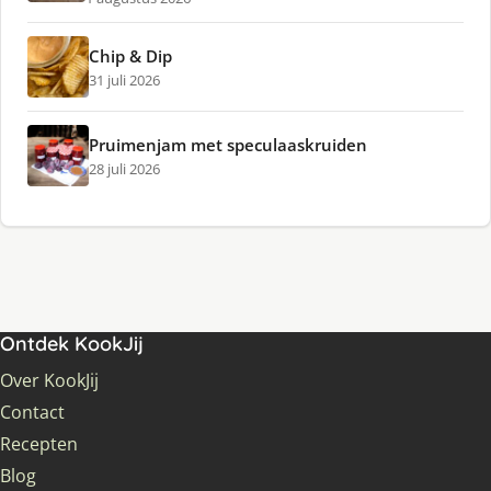
Chip & Dip
31 juli 2026
Pruimenjam met speculaaskruiden
28 juli 2026
Ontdek KookJij
Over KookJij
Contact
Recepten
Blog