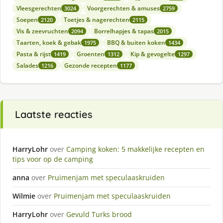
Vleesgerechten
Voorgerechten & amuses
3024
2759
Soepen
Toetjes & nagerechten
2120
2115
Vis & zeevruchten
Borrelhapjes & tapas
2094
2015
Taarten, koek & gebak
BBQ & buiten koken
1975
1434
Pasta & rijst
Groenten
Kip & gevogelte
1419
1312
1297
Salades
Gezonde recepten
1216
1177
Laatste reacties
HarryLohr
over
Camping koken: 5 makkelijke recepten en
tips voor op de camping
anna
over
Pruimenjam met speculaaskruiden
Wilmie
over
Pruimenjam met speculaaskruiden
HarryLohr
over
Gevuld Turks brood