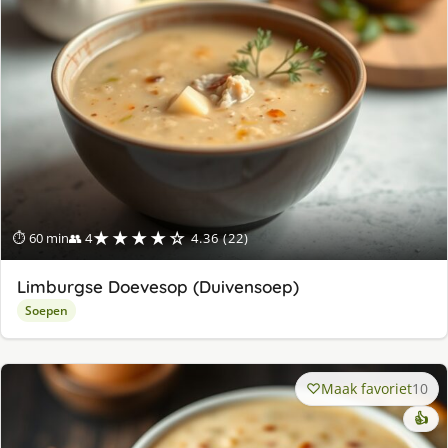
★★★★☆
⏱ 60 min
👥 4
4.36 (22)
Limburgse Doevesop (Duivensoep)
Soepen
Maak favoriet
10
👍