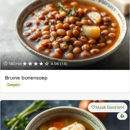
★★★★☆
⏱ 180 min
4.06 (18)
Bruine bonensoep
Soepen
Maak favoriet
4
👍