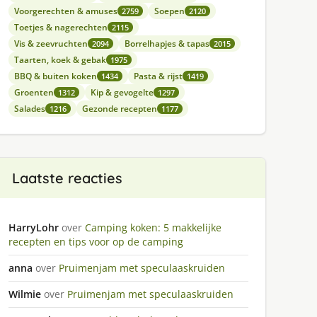
Voorgerechten & amuses
Soepen
2759
2120
Toetjes & nagerechten
2115
Vis & zeevruchten
Borrelhapjes & tapas
2094
2015
Taarten, koek & gebak
1975
BBQ & buiten koken
Pasta & rijst
1434
1419
Groenten
Kip & gevogelte
1312
1297
Salades
Gezonde recepten
1216
1177
Laatste reacties
HarryLohr
over
Camping koken: 5 makkelijke
recepten en tips voor op de camping
anna
over
Pruimenjam met speculaaskruiden
Wilmie
over
Pruimenjam met speculaaskruiden