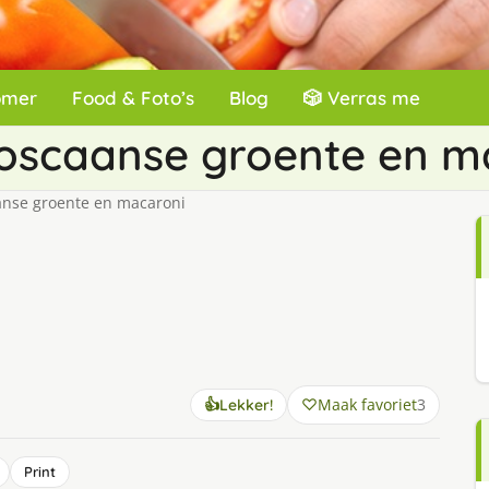
omer
Food & Foto’s
Blog
🎲 Verras me
Toscaanse groente en m
nse groente en macaroni
Maak favoriet
3
👍
Lekker!
Print