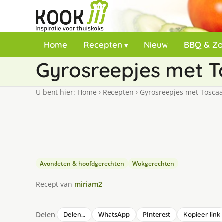
Home
Recepten
Nieuw
BBQ & Z
Gyrosreepjes met 
U bent hier:
Home
›
Recepten
›
Gyrosreepjes met Toscaa
Avondeten & hoofdgerechten
Wokgerechten
Recept van
miriam2
Delen:
WhatsApp
Pinterest
Delen…
Kopieer link