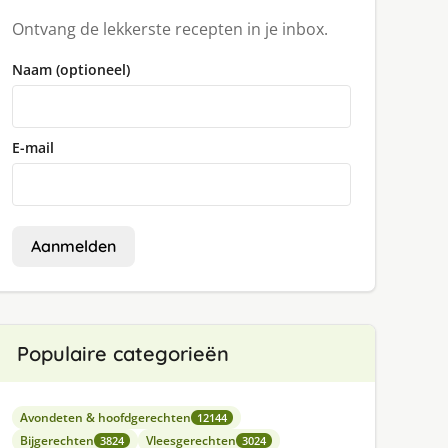
Ontvang de lekkerste recepten in je inbox.
Naam (optioneel)
E-mail
Aanmelden
Populaire categorieën
Avondeten & hoofdgerechten
12144
Bijgerechten
Vleesgerechten
3824
3024