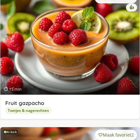
👍
⏱ 15 min
Fruit gazpacho
Toetjes & nagerechten
AI-kok
Maak favoriet
2