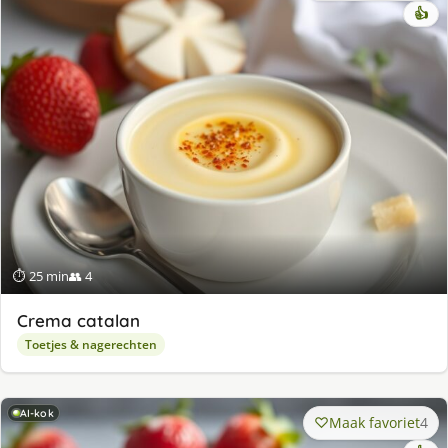
👍
⏱ 25 min
👥 4
Crema catalan
Toetjes & nagerechten
AI-kok
Maak favoriet
4