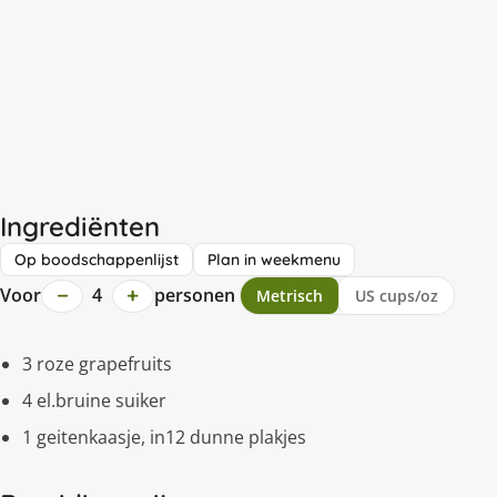
Ingrediënten
Op boodschappenlijst
Plan in weekmenu
−
+
Voor
4
personen
Metrisch
US cups/oz
3 roze grapefruits
4 el.bruine suiker
1 geitenkaasje, in12 dunne plakjes