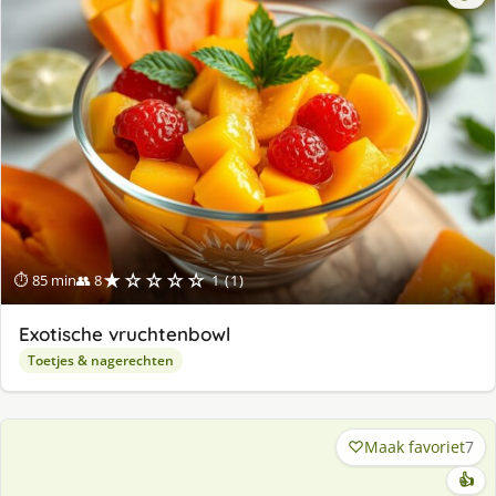
★☆☆☆☆
⏱ 85 min
👥 8
1 (1)
Exotische vruchtenbowl
Toetjes & nagerechten
Maak favoriet
7
👍