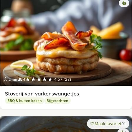
👍
★★★★★
⏱ 2 min
👥 4
4.57 (28)
Stoverij van varkenswangetjes
BBQ & buiten koken
Bijgerechten
Maak favoriet
91