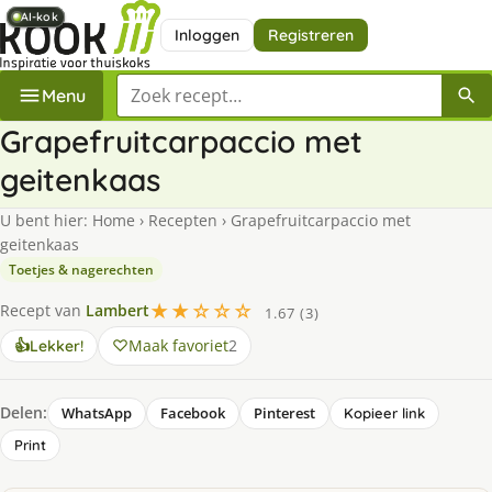
AI-kok
AI-kok
AI-kok
AI-kok
Inloggen
Registreren
Zoek een recept
Menu
Grapefruitcarpaccio met
geitenkaas
U bent hier:
Home
›
Recepten
›
Grapefruitcarpaccio met
geitenkaas
Toetjes & nagerechten
★★☆☆☆
Recept van
Lambert
1.67 (3)
Maak favoriet
2
👍
Lekker!
Delen:
WhatsApp
Facebook
Pinterest
Kopieer link
Print