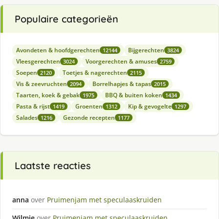
Populaire categorieën
Avondeten & hoofdgerechten
Bijgerechten
12144
3824
Vleesgerechten
Voorgerechten & amuses
3024
2759
Soepen
Toetjes & nagerechten
2120
2115
Vis & zeevruchten
Borrelhapjes & tapas
2094
2015
Taarten, koek & gebak
BBQ & buiten koken
1975
1434
Pasta & rijst
Groenten
Kip & gevogelte
1419
1312
1297
Salades
Gezonde recepten
1216
1177
Laatste reacties
anna
over
Pruimenjam met speculaaskruiden
Wilmie
over
Pruimenjam met speculaaskruiden