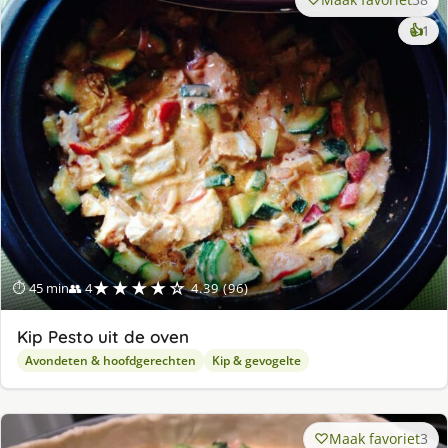
ke
👍
1
lek
ge
★★★★☆
⏱ 45 min
👥 4
4.39 (96)
Kip Pesto uit de oven
Avondeten & hoofdgerechten
Kip & gevogelte
Maak favoriet
3