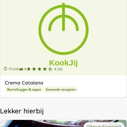
★★★★☆
⏱ 15 min
👥 4
4 (6)
Crema Catalana
Borrelhapjes & tapas
Gezonde recepten
Lekker hierbij
Maak favoriet
38