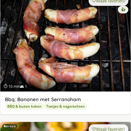
Maak favoriet
0
👍
⏱ 10 min
👥 1
Bbq: Bananen met Serranoham
BBQ & buiten koken
Toetjes & nagerechten
AI-kok
Maak favoriet
1