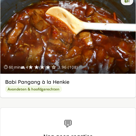
ke
👍
1
lek
ge
★★★★☆
⏱ 60 min
👥 4
3.96 (108)
Babi Pangang à la Henkie
Avondeten & hoofdgerechten
💬