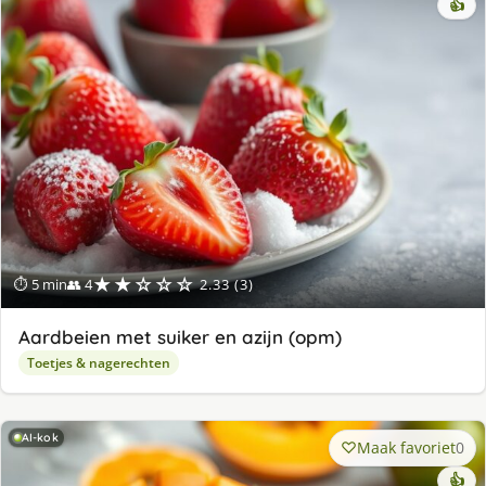
👍
★★☆☆☆
⏱ 5 min
👥 4
2.33 (3)
Aardbeien met suiker en azijn (opm)
Toetjes & nagerechten
AI-kok
Maak favoriet
0
👍