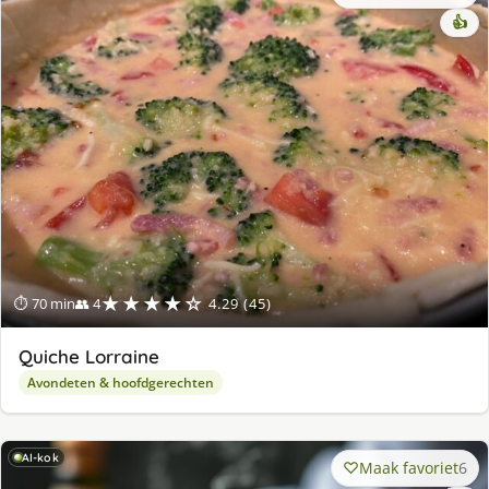
👍
★★★★☆
⏱ 70 min
👥 4
4.29 (45)
Quiche Lorraine
Avondeten & hoofdgerechten
AI-kok
Maak favoriet
6