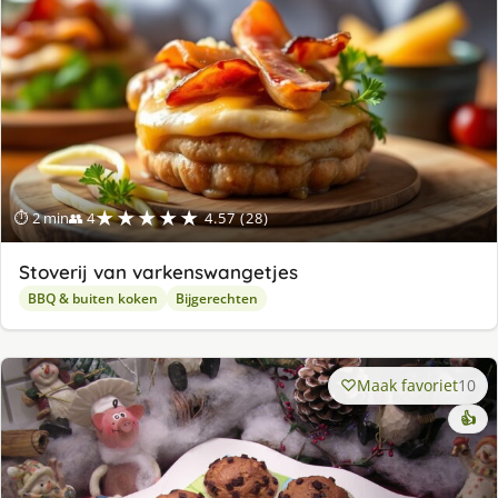
★★★★★
⏱ 2 min
👥 4
4.57 (28)
Stoverij van varkenswangetjes
BBQ & buiten koken
Bijgerechten
Maak favoriet
10
👍