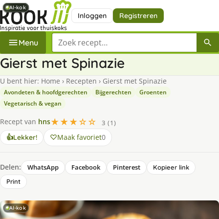
AI-kok
AI-kok
AI-kok
AI-kok
AI-kok
AI-kok
AI-kok
Inloggen
Registreren
Zoek een recept
Menu
Gierst met Spinazie
U bent hier:
Home
›
Recepten
›
Gierst met Spinazie
Avondeten & hoofdgerechten
Bijgerechten
Groenten
Vegetarisch & vegan
★★★☆☆
Recept van
hns
3 (1)
Maak favoriet
0
👍
Lekker!
Delen:
WhatsApp
Facebook
Pinterest
Kopieer link
Print
AI-kok