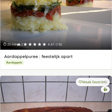
★★★★★
⏱ 25 min
👥 2
4.61 (18)
Aardappelpuree : feestelijk apart
Aardappels
Maak favoriet
6
👍