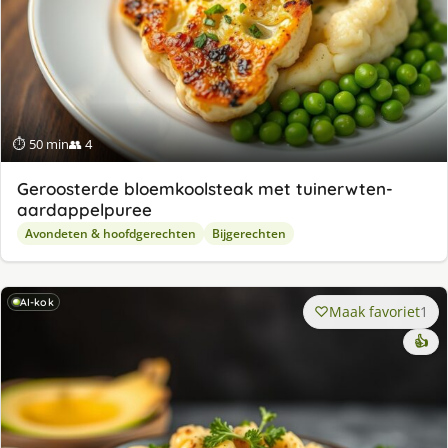
⏱ 50 min
👥 4
Geroosterde bloemkoolsteak met tuinerwten-
aardappelpuree
Avondeten & hoofdgerechten
Bijgerechten
AI-kok
Maak favoriet
1
👍