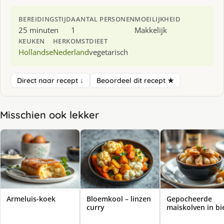
BEREIDINGSTIJD
AANTAL PERSONEN
MOEILIJKHEID
25 minuten
1
Makkelijk
KEUKEN
HERKOMST
DIEET
Hollandse
Nederland
vegetarisch
Direct naar recept ↓
Beoordeel dit recept ★
Misschien ook lekker
Armeluis-koek
Bloemkool – linzen
Gepocheerde
curry
maïskolven in bi