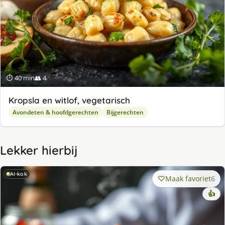
⏱ 40 min
👥 4
Kropsla en witlof, vegetarisch
Avondeten & hoofdgerechten
Bijgerechten
Lekker hierbij
AI-kok
Maak favoriet
6
👍