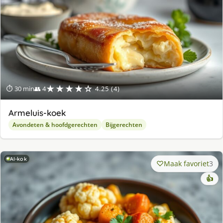
★★★★☆
⏱ 30 min
👥 4
4.25 (4)
Armeluis-koek
Avondeten & hoofdgerechten
Bijgerechten
AI-kok
Maak favoriet
3
👍