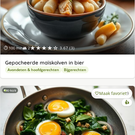
★★★★☆
⏱ 100 min
👥 2
3.67 (3)
Gepocheerde maïskolven in bier
Avondeten & hoofdgerechten
Bijgerechten
AI-kok
Maak favoriet
9
👍