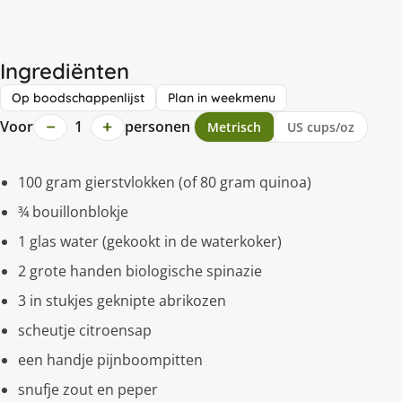
Ingrediënten
Op boodschappenlijst
Plan in weekmenu
−
+
Voor
1
personen
Metrisch
US cups/oz
100 gram gierstvlokken (of 80 gram quinoa)
¾ bouillonblokje
1 glas water (gekookt in de waterkoker)
2 grote handen biologische spinazie
3 in stukjes geknipte abrikozen
scheutje citroensap
een handje pijnboompitten
snufje zout en peper