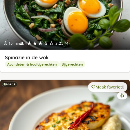
★★★☆☆
⏱ 15 min
👥 4
3.25 (4)
Spinazie in de wok
Avondeten & hoofdgerechten
Bijgerechten
AI-kok
Maak favoriet
0
👍