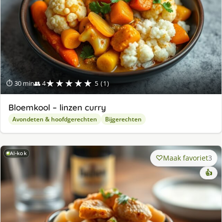
★★★★★
⏱ 30 min
👥 4
5 (1)
Bloemkool – linzen curry
Avondeten & hoofdgerechten
Bijgerechten
AI-kok
Maak favoriet
3
👍