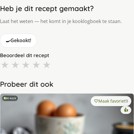
Heb je dit recept gemaakt?
Laat het weten — het komt in je kooklogboek te staan.
🍳
Gekookt!
Beoordeel dit recept
★
★
★
★
★
Probeer dit ook
AI-kok
Maak favoriet
9
👍