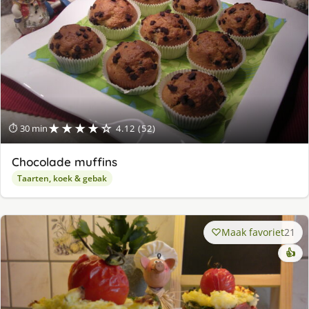
★★★★☆
⏱ 30 min
4.12 (52)
Chocolade muffins
Taarten, koek & gebak
Maak favoriet
21
👍