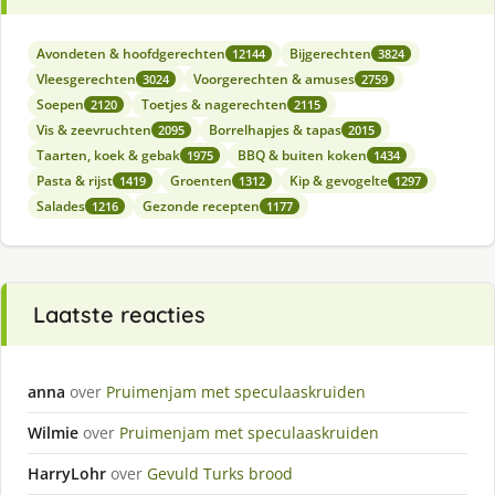
Avondeten & hoofdgerechten
Bijgerechten
12144
3824
Vleesgerechten
Voorgerechten & amuses
3024
2759
Soepen
Toetjes & nagerechten
2120
2115
Vis & zeevruchten
Borrelhapjes & tapas
2095
2015
Taarten, koek & gebak
BBQ & buiten koken
1975
1434
Pasta & rijst
Groenten
Kip & gevogelte
1419
1312
1297
Salades
Gezonde recepten
1216
1177
Laatste reacties
anna
over
Pruimenjam met speculaaskruiden
Wilmie
over
Pruimenjam met speculaaskruiden
HarryLohr
over
Gevuld Turks brood