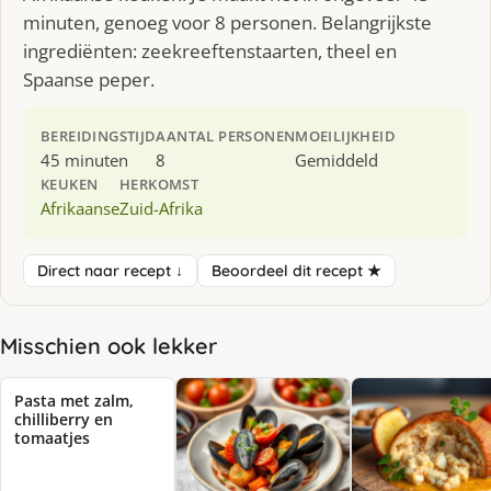
minuten, genoeg voor 8 personen. Belangrijkste
ingrediënten: zeekreeftenstaarten, theel en
Spaanse peper.
BEREIDINGSTIJD
AANTAL PERSONEN
MOEILIJKHEID
45 minuten
8
Gemiddeld
KEUKEN
HERKOMST
Afrikaanse
Zuid-Afrika
Direct naar recept ↓
Beoordeel dit recept ★
Misschien ook lekker
Pasta met zalm,
chilliberry en
tomaatjes