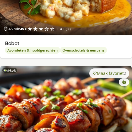
★★★☆☆
⏱ 45 min
👥 6
3.43 (7)
Boboti
Avondeten & hoofdgerechten
Ovenschotels & eenpans
AI-kok
Maak favoriet
2
👍