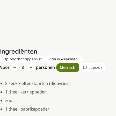
Ingrediënten
Op boodschappenlijst
Plan in weekmenu
−
+
Voor
8
personen
Metrisch
US cups/oz
8 zeekreeftenstaarten (diepvries)
1 theel. kerriepoeder
zout
1 theel. paprikapoeder