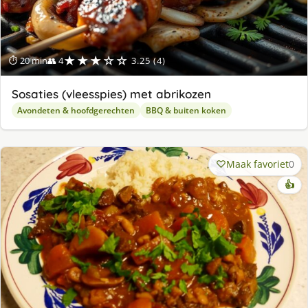
★★★☆☆
⏱ 20 min
👥 4
3.25 (4)
Sosaties (vleesspies) met abrikozen
Avondeten & hoofdgerechten
BBQ & buiten koken
Maak favoriet
0
👍