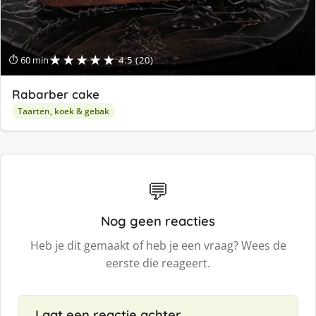
★★★★★
⏱ 60 min
4.5 (20)
Rabarber cake
Taarten, koek & gebak
💬
Nog geen reacties
Heb je dit gemaakt of heb je een vraag? Wees de
eerste die reageert.
Laat een reactie achter