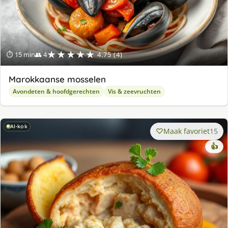
★★★★★
⏱ 15 min
👥 4
4.75 (4)
Marokkaanse mosselen
Avondeten & hoofdgerechten
Vis & zeevruchten
AI-kok
Maak favoriet
15
👍