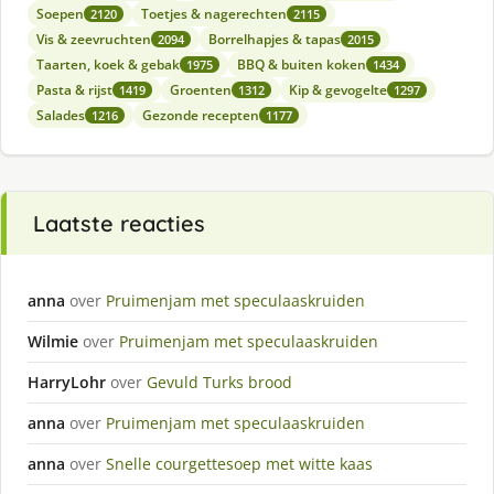
Soepen
Toetjes & nagerechten
2120
2115
Vis & zeevruchten
Borrelhapjes & tapas
2094
2015
Taarten, koek & gebak
BBQ & buiten koken
1975
1434
Pasta & rijst
Groenten
Kip & gevogelte
1419
1312
1297
Salades
Gezonde recepten
1216
1177
Laatste reacties
anna
over
Pruimenjam met speculaaskruiden
Wilmie
over
Pruimenjam met speculaaskruiden
HarryLohr
over
Gevuld Turks brood
anna
over
Pruimenjam met speculaaskruiden
anna
over
Snelle courgettesoep met witte kaas