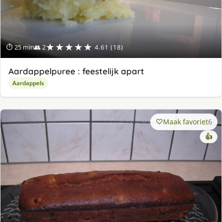
★★★★★
⏱ 25 min
👥 2
4.61 (18)
Aardappelpuree : feestelijk apart
Aardappels
Maak favoriet
6
👍