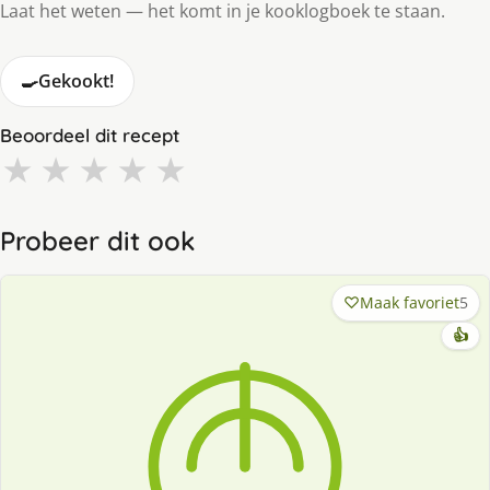
Laat het weten — het komt in je kooklogboek te staan.
🍳
Gekookt!
Beoordeel dit recept
★
★
★
★
★
Probeer dit ook
Maak favoriet
5
👍