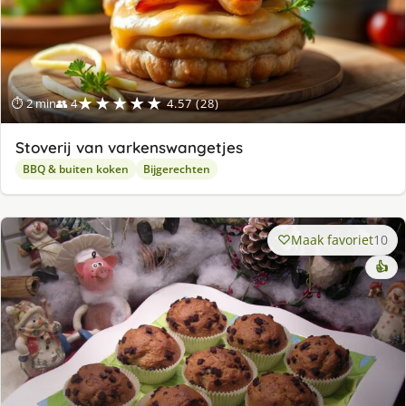
★★★★★
⏱ 2 min
👥 4
4.57 (28)
Stoverij van varkenswangetjes
BBQ & buiten koken
Bijgerechten
Maak favoriet
10
👍