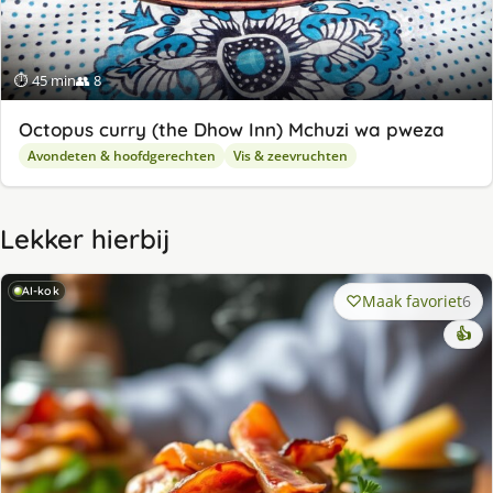
⏱ 45 min
👥 8
Octopus curry (the Dhow Inn) Mchuzi wa pweza
Avondeten & hoofdgerechten
Vis & zeevruchten
Lekker hierbij
AI-kok
Maak favoriet
6
👍