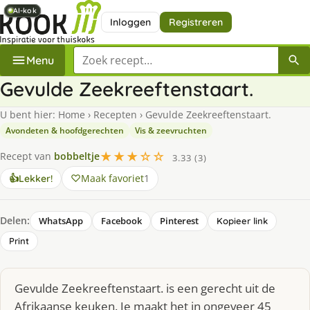
AI-kok
AI-kok
AI-kok
AI-kok
Inloggen
Registreren
Zoek een recept
Menu
Gevulde Zeekreeftenstaart.
U bent hier:
Home
›
Recepten
›
Gevulde Zeekreeftenstaart.
Avondeten & hoofdgerechten
Vis & zeevruchten
★★★☆☆
Recept van
bobbeltje
3.33 (3)
Maak favoriet
1
👍
Lekker!
Delen:
WhatsApp
Facebook
Pinterest
Kopieer link
Print
Gevulde Zeekreeftenstaart. is een gerecht uit de
Afrikaanse keuken. Je maakt het in ongeveer 45