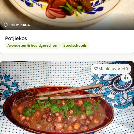
⏱ 180 min
👥 4
Potjiekos
Avondeten & hoofdgerechten
Stoofschotels
Maak favoriet
0
👍