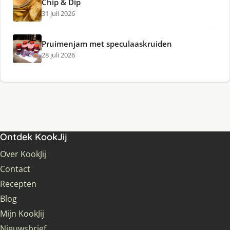
Chip & Dip
31 juli 2026
Pruimenjam met speculaaskruiden
28 juli 2026
Ontdek KookJij
Over KookJij
Contact
Recepten
Blog
Mijn KookJij
Nieuwsbrief