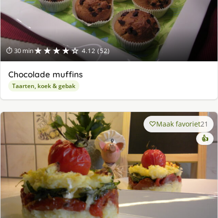
★★★★☆
⏱ 30 min
4.12 (52)
Chocolade muffins
Taarten, koek & gebak
Maak favoriet
21
👍