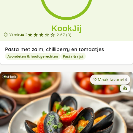
★★★☆☆
⏱ 30 min
👥 2
2.67 (3)
Pasta met zalm, chilliberry en tomaatjes
Avondeten & hoofdgerechten
Pasta & rijst
AI-kok
Maak favoriet
4
👍