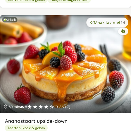
AI-kok
Maak favoriet
14
👍
★★★★☆
⏱ 60 min
👥 8
3.86 (7)
Ananastaart upside-down
Taarten, koek & gebak