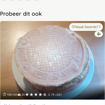
Probeer dit ook
Maak favoriet
17
👍
★★★★☆
⏱ 160 min
👥 20
3.79 (42)