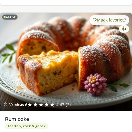
AI-kok
Maak favoriet
7
👍
★★★★★
⏱ 30 min
👥 6
4.67 (3)
Rum cake
Taarten, koek & gebak