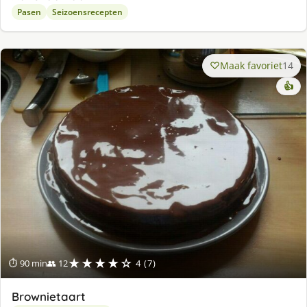
Pasen
Seizoensrecepten
Maak favoriet
14
👍
★★★★☆
⏱ 90 min
👥 12
4 (7)
Brownietaart