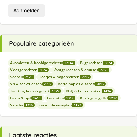
Aanmelden
Populaire categorieën
Avondeten & hoofdgerechten
Bijgerechten
12144
3824
Vleesgerechten
Voorgerechten & amuses
3024
2759
Soepen
Toetjes & nagerechten
2120
2115
Vis & zeevruchten
Borrelhapjes & tapas
2095
2015
Taarten, koek & gebak
BBQ & buiten koken
1975
1434
Pasta & rijst
Groenten
Kip & gevogelte
1419
1312
1297
Salades
Gezonde recepten
1216
1177
Laatste reacties