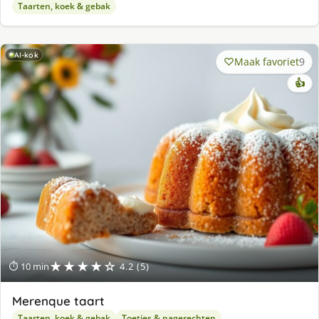
Taarten, koek & gebak
AI-kok
Maak favoriet
9
👍
★★★★☆
⏱ 10 min
4.2 (5)
Merenque taart
Taarten, koek & gebak
Toetjes & nagerechten