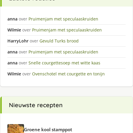
anna
over
Pruimenjam met speculaaskruiden
Wilmie
over
Pruimenjam met speculaaskruiden
HarryLohr
over
Gevuld Turks brood
anna
over
Pruimenjam met speculaaskruiden
anna
over
Snelle courgettesoep met witte kaas
Wilmie
over
Ovenschotel met courgette en tonijn
Nieuwste recepten
Groene kool stamppot