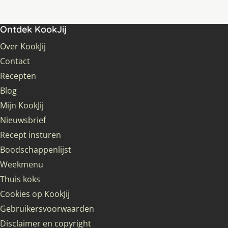
Ontdek KookJij
Over KookJij
Contact
Recepten
Blog
Mijn KookJij
Nieuwsbrief
Recept insturen
Boodschappenlijst
Weekmenu
Thuis koks
Cookies op KookJij
Gebruikersvoorwaarden
Disclaimer en copyright