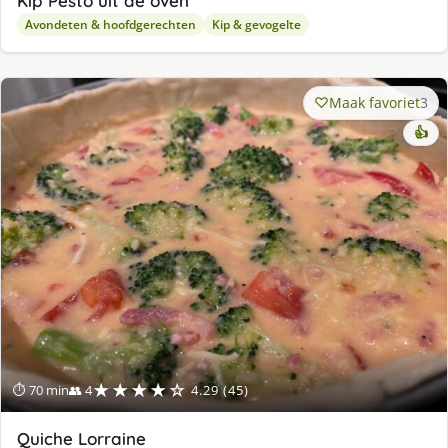
Kip Pesto uit de oven
Avondeten & hoofdgerechten
Kip & gevogelte
Maak favoriet
3
👍
★★★★☆
⏱ 70 min
👥 4
4.29 (45)
Quiche Lorraine