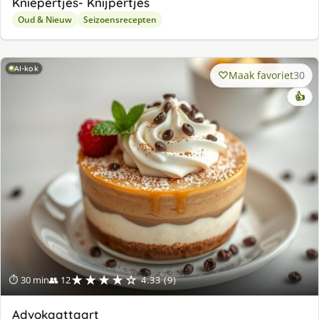
Kniepertjes- Knijpertjes
Oud & Nieuw
Seizoensrecepten
AI-kok
Maak favoriet
30
👍
★★★★☆
⏱ 30 min
👥 12
4.33 (9)
Advokaattaart