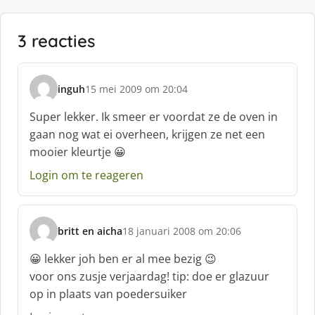
3 reacties
inguh
15 mei 2009 om 20:04
s
c
Super lekker. Ik smeer er voordat ze de oven in
h
gaan nog wat ei overheen, krijgen ze net een
r
mooier kleurtje 😀
e
e
Login om te reageren
f
:
britt en aicha
18 januari 2008 om 20:06
s
c
😀 lekker joh ben er al mee bezig 😉
h
voor ons zusje verjaardag! tip: doe er glazuur
r
op in plaats van poedersuiker
e
e