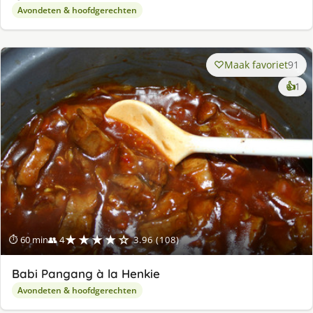
Avondeten & hoofdgerechten
Maak favoriet
91
ke
👍
1
lek
ge
★★★★☆
⏱ 60 min
👥 4
3.96 (108)
Babi Pangang à la Henkie
Avondeten & hoofdgerechten