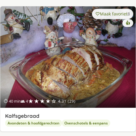
Maak favoriet
8
👍
★★★★☆
⏱ 40 min
👥 4
4.31 (29)
Kalfsgebraad
Avondeten & hoofdgerechten
Ovenschotels & eenpans