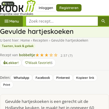
AI-kok
AI-kok
AI-kok
AI-kok
Inloggen
Registreren
Zoek een recept
Menu
Gevulde hartjeskoeken
U bent hier:
Home
›
Recepten
›
Gevulde hartjeskoeken
Taarten, koek & gebak
★★★☆☆
Recept van
bobbeltje
2.57 (7)
Maak favoriet
6
👍
Lekker!
Delen:
WhatsApp
Facebook
Pinterest
Kopieer link
Print
Gevulde hartjeskoeken is een gerecht uit de
Hollandse keuken. Je maakt het in ongeveer 60