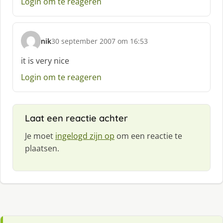
Login om te reageren
f
:
nik
30 september 2007 om 16:53
s
c
it is very nice
h
Login om te reageren
r
e
e
f
Laat een reactie achter
:
Je moet
ingelogd zijn op
om een reactie te
plaatsen.